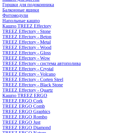
Горшки для подоконника
Балконные ящики
Фитомодули
Напольные кашпо
Кашпо TREEZ Effectory
TREEZ Effectory - Stone
TREEZ Effectory - Beton
TREEZ Effectory - Metal
TREEZ Effectory - Wood
TREEZ Effectory - Gloss
TREEZ Effectory - Wow
TREEZ Effectory - система автополива
TREEZ Effectory - Crystal
TREEZ Effectory - Volcano
TREEZ Effectory - Corten Steel
TREEZ Effectory - Black Stone
TREEZ Effectory - Quartz
Кашпо TREEZ ERGO
TREEZ ERGO Cork
TREEZ ERGO Comb
TREEZ ERGO Graphics
TREEZ ERGO Rombo
TREEZ ERGO Just
TREEZ ERGO Diamond
TREEZ ERGO Nature