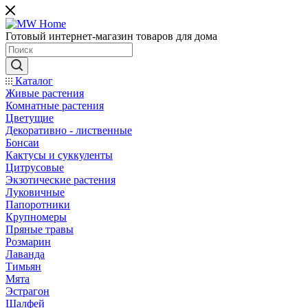
Готовый интернет-магазин товаров для дома
Каталог
Живые растения
Комнатные растения
Цветущие
Декоративно - лиственные
Бонсаи
Кактусы и суккуленты
Цитрусовые
Экзотические растения
Луковичные
Папоротники
Крупномеры
Пряные травы
Розмарин
Лаванда
Тимьян
Мята
Эстрагон
Шалфей