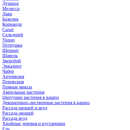
Душица
Мелисса
Лавр
Базилик
Кориандр
Салат
Сельдерей
Укроп
Петрушка
Шпинат
Щавель
Зверобой
Эвкалипт
Чабер
Артемизия
Перовския
Пряные миксы
Ампельные растения
Цветущие растения в кашпо
Декоративно-лиственные растения в кашпо
Рассада овощей и ягод
Рассада овощей
Рассада ягод
Хвойные деревья и кустарники
Ель