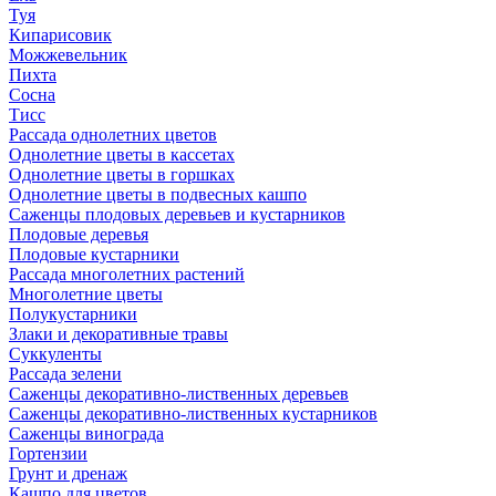
Туя
Кипарисовик
Можжевельник
Пихта
Сосна
Тисc
Рассада однолетних цветов
Однолетние цветы в кассетах
Однолетние цветы в горшках
Однолетние цветы в подвесных кашпо
Саженцы плодовых деревьев и кустарников
Плодовые деревья
Плодовые кустарники
Рассада многолетних растений
Многолетние цветы
Полукустарники
Злаки и декоративные травы
Суккуленты
Рассада зелени
Саженцы декоративно-лиственных деревьев
Саженцы декоративно-лиственных кустарников
Саженцы винограда
Гортензии
Грунт и дренаж
Кашпо для цветов