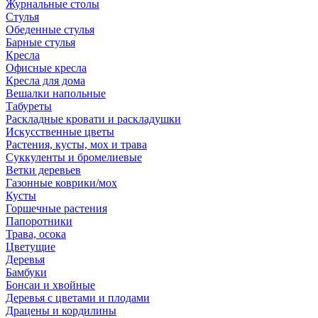
Журнальные столы
Стулья
Обеденные стулья
Барные стулья
Кресла
Офисные кресла
Кресла для дома
Вешалки напольные
Табуреты
Раскладные кровати и раскладушки
Искусственные цветы
Растения, кусты, мох и трава
Суккуленты и бромелиевые
Ветки деревьев
Газонные коврики/мох
Кусты
Горшечные растения
Папоротники
Трава, осока
Цветущие
Деревья
Бамбуки
Бонсаи и хвойные
Деревья с цветами и плодами
Драцены и кордилины