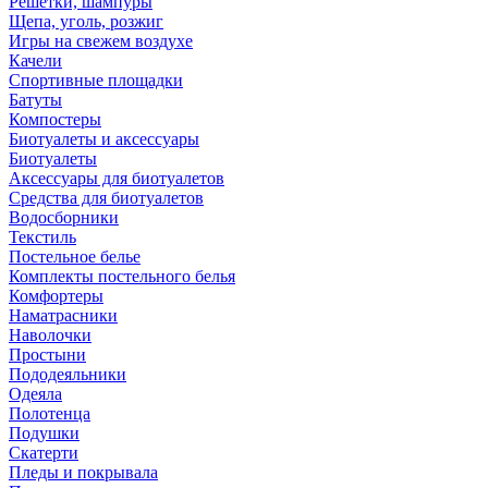
Решетки, шампуры
Щепа, уголь, розжиг
Игры на свежем воздухе
Качели
Спортивные площадки
Батуты
Компостеры
Биотуалеты и аксессуары
Биотуалеты
Аксессуары для биотуалетов
Средства для биотуалетов
Водосборники
Текстиль
Постельное белье
Комплекты постельного белья
Комфортеры
Наматрасники
Наволочки
Простыни
Пододеяльники
Одеяла
Полотенца
Подушки
Скатерти
Пледы и покрывала