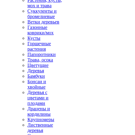
Растения, кусты,
мох и трава
Суккуленты и
бромелиевые
Ветки деревьев
Газонные
коврики/мох
Кусты
Горшечные
растения
Папоротники
Трава, осока
Цветущие
Деревья
Бамбуки
Бонсаи и
хвойные
Деревья с
цветами и
плодами
Драцены и
кордилины
Крупномеры
Лиственные
деревья