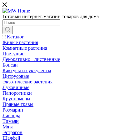
Готовый интернет-магазин товаров для дома
Каталог
Живые растения
Комнатные растения
Цветущие
Декоративно - лиственные
Бонсаи
Кактусы и суккуленты
Цитрусовые
Экзотические растения
Луковичные
Папоротники
Крупномеры
Пряные травы
Розмарин
Лаванда
Тимьян
Мята
Эстрагон
Шалфей