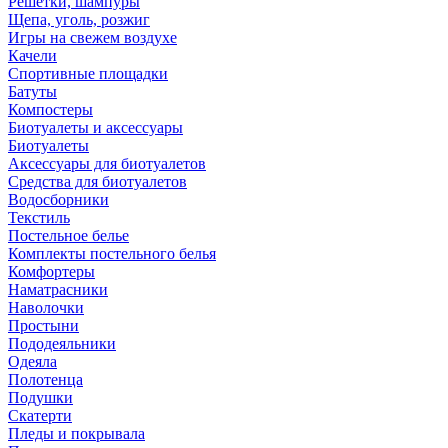
Решетки, шампуры
Щепа, уголь, розжиг
Игры на свежем воздухе
Качели
Спортивные площадки
Батуты
Компостеры
Биотуалеты и аксессуары
Биотуалеты
Аксессуары для биотуалетов
Средства для биотуалетов
Водосборники
Текстиль
Постельное белье
Комплекты постельного белья
Комфортеры
Наматрасники
Наволочки
Простыни
Пододеяльники
Одеяла
Полотенца
Подушки
Скатерти
Пледы и покрывала