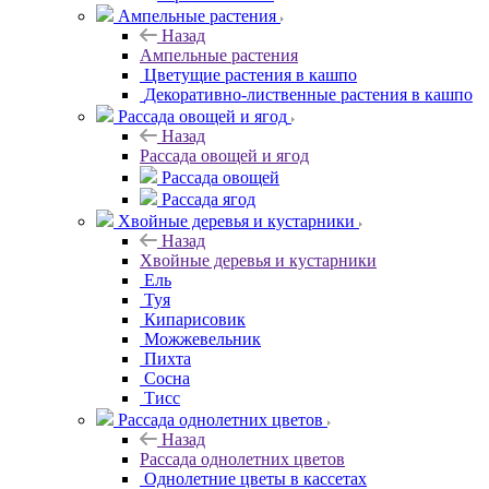
Ампельные растения
Назад
Ампельные растения
Цветущие растения в кашпо
Декоративно-лиственные растения в кашпо
Рассада овощей и ягод
Назад
Рассада овощей и ягод
Рассада овощей
Рассада ягод
Хвойные деревья и кустарники
Назад
Хвойные деревья и кустарники
Ель
Туя
Кипарисовик
Можжевельник
Пихта
Сосна
Тисc
Рассада однолетних цветов
Назад
Рассада однолетних цветов
Однолетние цветы в кассетах