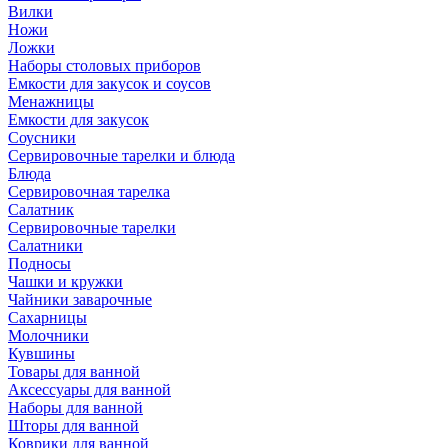
Вилки
Ножи
Ложки
Наборы столовых приборов
Емкости для закусок и соусов
Менажницы
Емкости для закусок
Соусники
Сервировочные тарелки и блюда
Блюда
Сервировочная тарелка
Салатник
Сервировочные тарелки
Салатники
Подносы
Чашки и кружки
Чайники заварочные
Сахарницы
Молочники
Кувшины
Товары для ванной
Аксессуары для ванной
Наборы для ванной
Шторы для ванной
Коврики для ванной