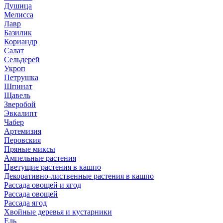
Душица
Мелисса
Лавр
Базилик
Кориандр
Салат
Сельдерей
Укроп
Петрушка
Шпинат
Щавель
Зверобой
Эвкалипт
Чабер
Артемизия
Перовския
Пряные миксы
Ампельные растения
Цветущие растения в кашпо
Декоративно-лиственные растения в кашпо
Рассада овощей и ягод
Рассада овощей
Рассада ягод
Хвойные деревья и кустарники
Ель