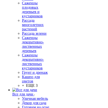
Саженцы
плодовых
деревьев и
кустарников
Рассада
многолетних
растений
Рассада зелени
Саженцы
декоративно-
лиственных
деревьев
Саженцы
декоративно-
лиственных
кустарников
Грунт и дренаж
Кашпо для
цветов
+ ЕЩЕ 3
Все для дачи
Уличная мебель
Декор для сада
Готовим на огне