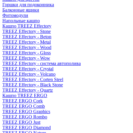
Горшки для подоконника
Балконные ящики
Фитомодули
Напольные кашпо
Кашпо TREEZ Effectory
TREEZ Effectory - Stone
TREEZ Effectory - Beton
TREEZ Effectory - Metal
TREEZ Effectory - Wood
TREEZ Effectory - Gloss
TREEZ Effectory - Wow
TREEZ Effectory - система автополива
TREEZ Effectory - Crystal
TREEZ Effectory - Volcano
TREEZ Effectory - Corten Steel
TREEZ Effectory - Black Stone
TREEZ Effectory - Quartz
Кашпо TREEZ ERGO
TREEZ ERGO Cork
TREEZ ERGO Comb
TREEZ ERGO Graphics
TREEZ ERGO Rombo
TREEZ ERGO Just
TREEZ ERGO Diamond
TREEZ ERGO Nature