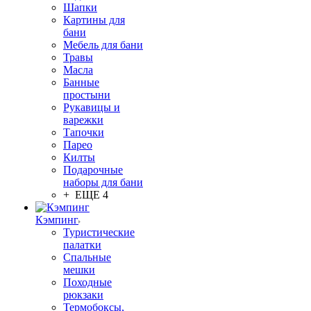
Шапки
Картины для
бани
Мебель для бани
Травы
Масла
Банные
простыни
Рукавицы и
варежки
Тапочки
Парео
Килты
Подарочные
наборы для бани
+ ЕЩЕ 4
Кэмпинг
Туристические
палатки
Спальные
мешки
Походные
рюкзаки
Термобоксы,