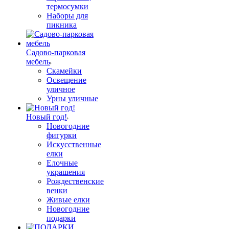
термосумки
Наборы для
пикника
Садово-парковая
мебель
Скамейки
Освещение
уличное
Урны уличные
Новый год!
Новогодние
фигурки
Искусственные
елки
Елочные
украшения
Рождественские
венки
Живые елки
Новогодние
подарки