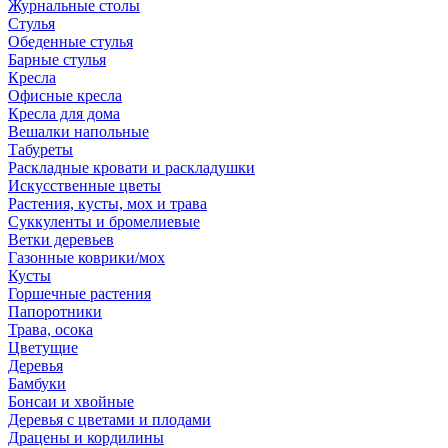
Журнальные столы
Стулья
Обеденные стулья
Барные стулья
Кресла
Офисные кресла
Кресла для дома
Вешалки напольные
Табуреты
Раскладные кровати и раскладушки
Искусственные цветы
Растения, кусты, мох и трава
Суккуленты и бромелиевые
Ветки деревьев
Газонные коврики/мох
Кусты
Горшечные растения
Папоротники
Трава, осока
Цветущие
Деревья
Бамбуки
Бонсаи и хвойные
Деревья с цветами и плодами
Драцены и кордилины