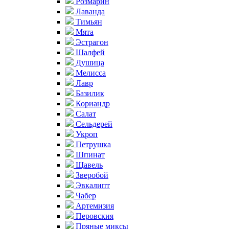
Розмарин
Лаванда
Тимьян
Мята
Эстрагон
Шалфей
Душица
Мелисса
Лавр
Базилик
Кориандр
Салат
Сельдерей
Укроп
Петрушка
Шпинат
Щавель
Зверобой
Эвкалипт
Чабер
Артемизия
Перовския
Пряные миксы