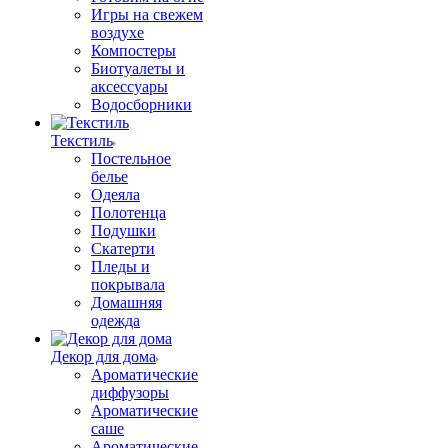
Игры на свежем
воздухе
Компостеры
Биотуалеты и
аксессуары
Водосборники
Текстиль
Постельное
белье
Одеяла
Полотенца
Подушки
Скатерти
Пледы и
покрывала
Домашняя
одежда
Декор для дома
Ароматические
диффузоры
Ароматические
саше
Ароматические