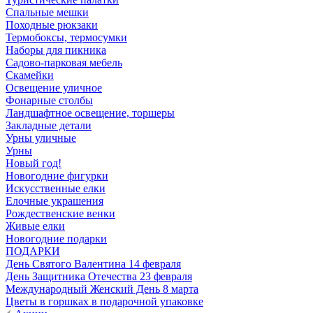
Спальные мешки
Походные рюкзаки
Термобоксы, термосумки
Наборы для пикника
Садово-парковая мебель
Скамейки
Освещение уличное
Фонарные столбы
Ландшафтное освещение, торшеры
Закладные детали
Урны уличные
Урны
Новый год!
Новогодние фигурки
Искусственные елки
Елочные украшения
Рождественские венки
Живые елки
Новогодние подарки
ПОДАРКИ
День Святого Валентина 14 февраля
День Защитника Отечества 23 февраля
Международный Женский День 8 марта
Цветы в горшках в подарочной упаковке