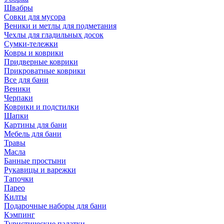
Швабры
Совки для мусора
Веники и метлы для подметания
Чехлы для гладильных досок
Сумки-тележки
Ковры и коврики
Придверные коврики
Прикроватные коврики
Все для бани
Веники
Черпаки
Коврики и подстилки
Шапки
Картины для бани
Мебель для бани
Травы
Масла
Банные простыни
Рукавицы и варежки
Тапочки
Парео
Килты
Подарочные наборы для бани
Кэмпинг
Туристические палатки