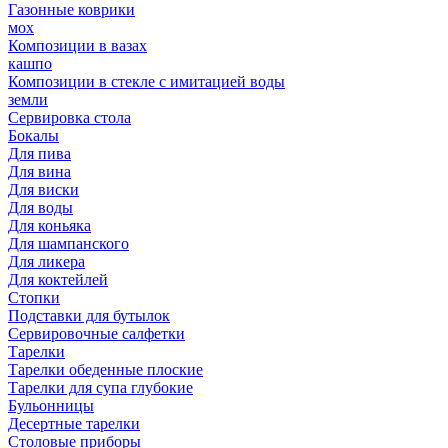
Газонные коврики
мох
Композиции в вазах
кашпо
Композиции в стекле с имитацией воды
земли
Сервировка стола
Бокалы
Для пива
Для вина
Для виски
Для воды
Для коньяка
Для шампанского
Для ликера
Для коктейлей
Стопки
Подставки для бутылок
Сервировочные салфетки
Тарелки
Тарелки обеденные плоские
Тарелки для супа глубокие
Бульонницы
Десертные тарелки
Столовые приборы