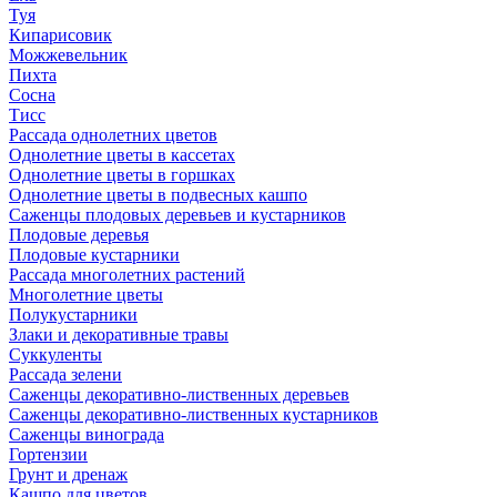
Туя
Кипарисовик
Можжевельник
Пихта
Сосна
Тисc
Рассада однолетних цветов
Однолетние цветы в кассетах
Однолетние цветы в горшках
Однолетние цветы в подвесных кашпо
Саженцы плодовых деревьев и кустарников
Плодовые деревья
Плодовые кустарники
Рассада многолетних растений
Многолетние цветы
Полукустарники
Злаки и декоративные травы
Суккуленты
Рассада зелени
Саженцы декоративно-лиственных деревьев
Саженцы декоративно-лиственных кустарников
Саженцы винограда
Гортензии
Грунт и дренаж
Кашпо для цветов