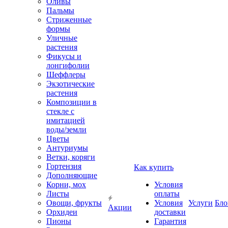
Оливы
Пальмы
Стриженные
формы
Уличные
растения
Фикусы и
лонгифолии
Шеффлеры
Экзотические
растения
Композиции в
стекле с
имитацией
воды/земли
Цветы
Антуриумы
Ветки, коряги
Гортензия
Как купить
Дополняющие
Корни, мох
Условия
Листы
оплаты
Овощи, фрукты
Условия
Услуги
Бло
Акции
Орхидеи
доставки
Пионы
Гарантия