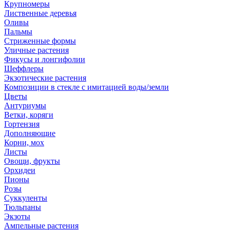
Крупномеры
Лиственные деревья
Оливы
Пальмы
Стриженные формы
Уличные растения
Фикусы и лонгифолии
Шеффлеры
Экзотические растения
Композиции в стекле с имитацией воды/земли
Цветы
Антуриумы
Ветки, коряги
Гортензия
Дополняющие
Корни, мох
Листы
Овощи, фрукты
Орхидеи
Пионы
Розы
Суккуленты
Тюльпаны
Экзоты
Ампельные растения