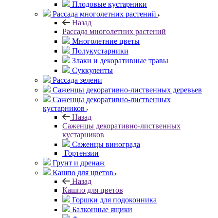
Плодовые кустарники
Рассада многолетних растений
Назад
Рассада многолетних растений
Многолетние цветы
Полукустарники
Злаки и декоративные травы
Суккуленты
Рассада зелени
Саженцы декоративно-лиственных деревьев
Саженцы декоративно-лиственных
кустарников
Назад
Саженцы декоративно-лиственных
кустарников
Саженцы винограда
Гортензии
Грунт и дренаж
Кашпо для цветов
Назад
Кашпо для цветов
Горшки для подоконника
Балконные ящики