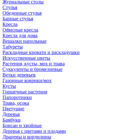
Журнальные столы
Стулья
Обеденные стулья
Барные стулья
Кресла
Офисные кресла
Кресла для дома
Вешалки напольные
Табуреты
Раскладные кровати и раскладушки
Искусственные цветы
Растения, кусты, мох и трава
Суккуленты и бромелиевые
Ветки деревьев
Газонные коврики/мох
Кусты
Горшечные растения
Папоротники
Трава, осока
Цветущие
Деревья
Бамбуки
Бонсаи и хвойные
Деревья с цветами и плодами
Драцены и кордилины