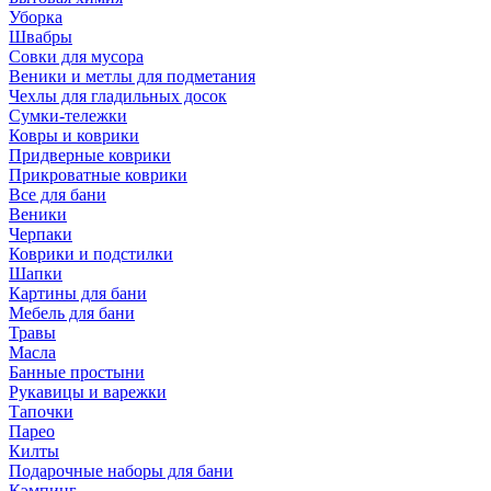
Уборка
Швабры
Совки для мусора
Веники и метлы для подметания
Чехлы для гладильных досок
Сумки-тележки
Ковры и коврики
Придверные коврики
Прикроватные коврики
Все для бани
Веники
Черпаки
Коврики и подстилки
Шапки
Картины для бани
Мебель для бани
Травы
Масла
Банные простыни
Рукавицы и варежки
Тапочки
Парео
Килты
Подарочные наборы для бани
Кэмпинг