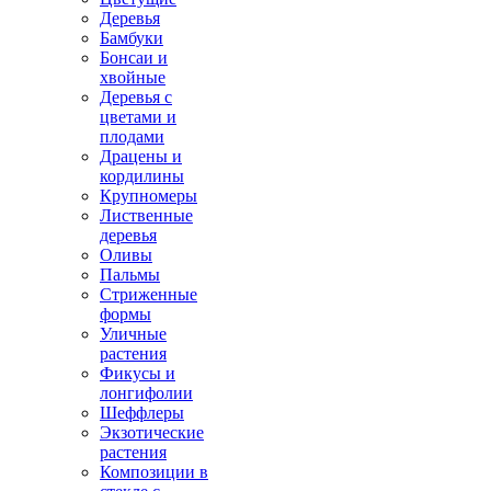
Деревья
Бамбуки
Бонсаи и
хвойные
Деревья с
цветами и
плодами
Драцены и
кордилины
Крупномеры
Лиственные
деревья
Оливы
Пальмы
Стриженные
формы
Уличные
растения
Фикусы и
лонгифолии
Шеффлеры
Экзотические
растения
Композиции в