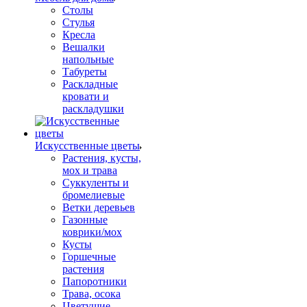
Столы
Стулья
Кресла
Вешалки
напольные
Табуреты
Раскладные
кровати и
раскладушки
Искусственные цветы
Растения, кусты,
мох и трава
Суккуленты и
бромелиевые
Ветки деревьев
Газонные
коврики/мох
Кусты
Горшечные
растения
Папоротники
Трава, осока
Цветущие