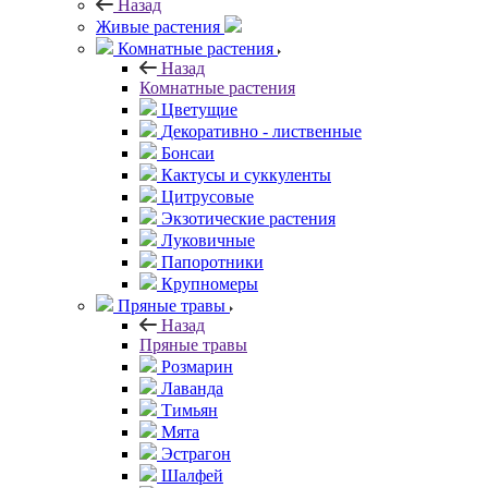
Назад
Живые растения
Комнатные растения
Назад
Комнатные растения
Цветущие
Декоративно - лиственные
Бонсаи
Кактусы и суккуленты
Цитрусовые
Экзотические растения
Луковичные
Папоротники
Крупномеры
Пряные травы
Назад
Пряные травы
Розмарин
Лаванда
Тимьян
Мята
Эстрагон
Шалфей