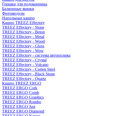
Горшки для подоконника
Балконные ящики
Фитомодули
Напольные кашпо
Кашпо TREEZ Effectory
TREEZ Effectory - Stone
TREEZ Effectory - Beton
TREEZ Effectory - Metal
TREEZ Effectory - Wood
TREEZ Effectory - Gloss
TREEZ Effectory - Wow
TREEZ Effectory - система автополива
TREEZ Effectory - Crystal
TREEZ Effectory - Volcano
TREEZ Effectory - Corten Steel
TREEZ Effectory - Black Stone
TREEZ Effectory - Quartz
Кашпо TREEZ ERGO
TREEZ ERGO Cork
TREEZ ERGO Comb
TREEZ ERGO Graphics
TREEZ ERGO Rombo
TREEZ ERGO Just
TREEZ ERGO Diamond
TREEZ ERGO Nature