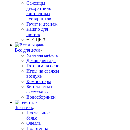
Саженцы
декоративно-
лиственных
кустарников
Грунт и дренаж
Кашпо для
цветов
+ ЕЩЕ 3
Все для дачи
Уличная мебель
Декор для сада
Готовим на огне
Игры на свежем
воздухе
Компостеры
Биотуалеты и
аксессуары
Водосборники
Текстиль
Постельное
белье
Одеяла
Полотенца