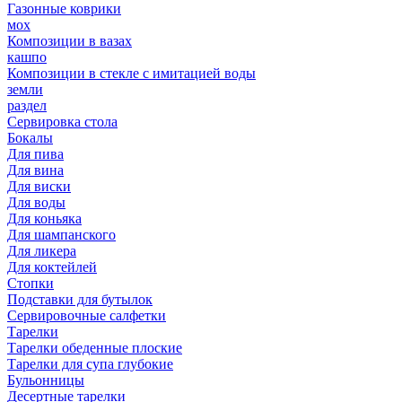
Газонные коврики
мох
Композиции в вазах
кашпо
Композиции в стекле с имитацией воды
земли
раздел
Сервировка стола
Бокалы
Для пива
Для вина
Для виски
Для воды
Для коньяка
Для шампанского
Для ликера
Для коктейлей
Стопки
Подставки для бутылок
Сервировочные салфетки
Тарелки
Тарелки обеденные плоские
Тарелки для супа глубокие
Бульонницы
Десертные тарелки