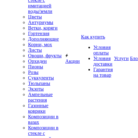
стекле с
имитацией
воды/земли
Цветы
Антуриумы
Ветки, коряги
Гортензия
Как купить
Дополняющие
Корни, мох
Условия
Листы
оплаты
Овощи, фрукты
Условия
Услуги
Бло
Орхидеи
Акции
доставки
Пионы
Гарантия
Розы
на товар
Суккуленты
Тюльпаны
Экзоты
Ампельные
растения
Газонные
коврики
Композиции в
вазах
Композиции в
стекле с