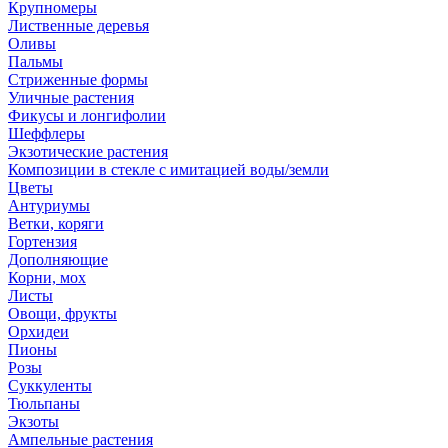
Крупномеры
Лиственные деревья
Оливы
Пальмы
Стриженные формы
Уличные растения
Фикусы и лонгифолии
Шеффлеры
Экзотические растения
Композиции в стекле с имитацией воды/земли
Цветы
Антуриумы
Ветки, коряги
Гортензия
Дополняющие
Корни, мох
Листы
Овощи, фрукты
Орхидеи
Пионы
Розы
Суккуленты
Тюльпаны
Экзоты
Ампельные растения