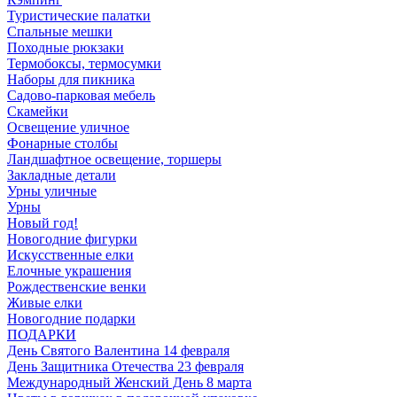
Туристические палатки
Спальные мешки
Походные рюкзаки
Термобоксы, термосумки
Наборы для пикника
Садово-парковая мебель
Скамейки
Освещение уличное
Фонарные столбы
Ландшафтное освещение, торшеры
Закладные детали
Урны уличные
Урны
Новый год!
Новогодние фигурки
Искусственные елки
Елочные украшения
Рождественские венки
Живые елки
Новогодние подарки
ПОДАРКИ
День Святого Валентина 14 февраля
День Защитника Отечества 23 февраля
Международный Женский День 8 марта