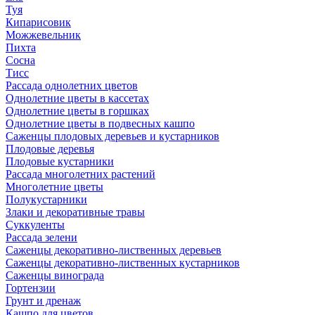
Туя
Кипарисовик
Можжевельник
Пихта
Сосна
Тисc
Рассада однолетних цветов
Однолетние цветы в кассетах
Однолетние цветы в горшках
Однолетние цветы в подвесных кашпо
Саженцы плодовых деревьев и кустарников
Плодовые деревья
Плодовые кустарники
Рассада многолетних растений
Многолетние цветы
Полукустарники
Злаки и декоративные травы
Суккуленты
Рассада зелени
Саженцы декоративно-лиственных деревьев
Саженцы декоративно-лиственных кустарников
Саженцы винограда
Гортензии
Грунт и дренаж
Кашпо для цветов