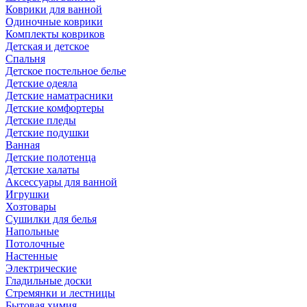
Коврики для ванной
Одиночные коврики
Комплекты ковриков
Детская и детское
Спальня
Детское постельное белье
Детские одеяла
Детские наматрасники
Детские комфортеры
Детские пледы
Детские подушки
Ванная
Детские полотенца
Детские халаты
Аксессуары для ванной
Игрушки
Хозтовары
Сушилки для белья
Напольные
Потолочные
Настенные
Электрические
Гладильные доски
Стремянки и лестницы
Бытовая химия