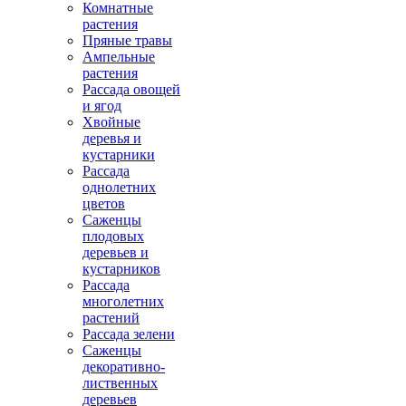
Комнатные
растения
Пряные травы
Ампельные
растения
Рассада овощей
и ягод
Хвойные
деревья и
кустарники
Рассада
однолетних
цветов
Саженцы
плодовых
деревьев и
кустарников
Рассада
многолетних
растений
Рассада зелени
Саженцы
декоративно-
лиственных
деревьев