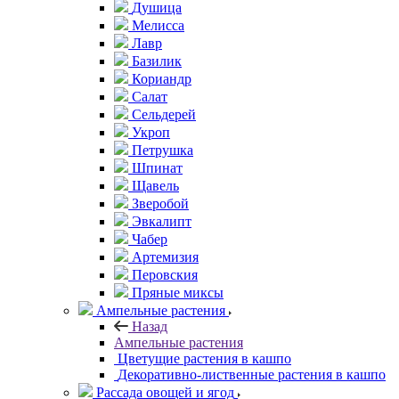
Душица
Мелисса
Лавр
Базилик
Кориандр
Салат
Сельдерей
Укроп
Петрушка
Шпинат
Щавель
Зверобой
Эвкалипт
Чабер
Артемизия
Перовския
Пряные миксы
Ампельные растения
Назад
Ампельные растения
Цветущие растения в кашпо
Декоративно-лиственные растения в кашпо
Рассада овощей и ягод