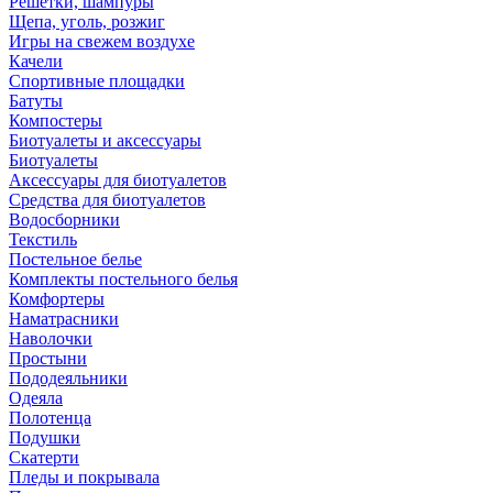
Решетки, шампуры
Щепа, уголь, розжиг
Игры на свежем воздухе
Качели
Спортивные площадки
Батуты
Компостеры
Биотуалеты и аксессуары
Биотуалеты
Аксессуары для биотуалетов
Средства для биотуалетов
Водосборники
Текстиль
Постельное белье
Комплекты постельного белья
Комфортеры
Наматрасники
Наволочки
Простыни
Пододеяльники
Одеяла
Полотенца
Подушки
Скатерти
Пледы и покрывала