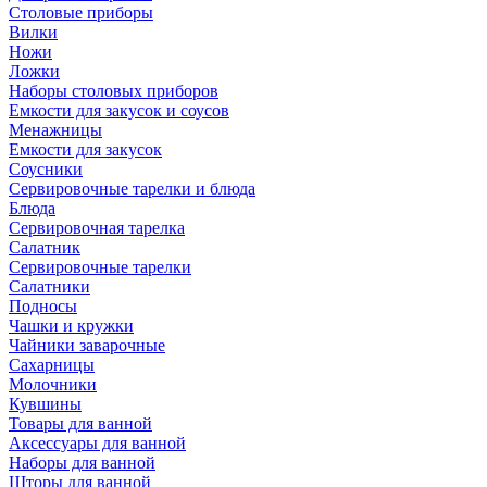
Столовые приборы
Вилки
Ножи
Ложки
Наборы столовых приборов
Емкости для закусок и соусов
Менажницы
Емкости для закусок
Соусники
Сервировочные тарелки и блюда
Блюда
Сервировочная тарелка
Салатник
Сервировочные тарелки
Салатники
Подносы
Чашки и кружки
Чайники заварочные
Сахарницы
Молочники
Кувшины
Товары для ванной
Аксессуары для ванной
Наборы для ванной
Шторы для ванной