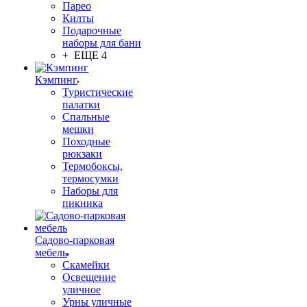
Парео
Килты
Подарочные
наборы для бани
+ ЕЩЕ 4
Кэмпинг
Туристические
палатки
Спальные
мешки
Походные
рюкзаки
Термобоксы,
термосумки
Наборы для
пикника
Садово-парковая
мебель
Скамейки
Освещение
уличное
Урны уличные