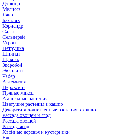
Душица
Мелисса
Лавр
Базилик
Кориандр
Салат
Сельдерей
Укроп
Петрушка
Шпинат
Щавель
Зверобой
Эвкалипт
Чабер
Артемизия
Перовския
Пряные миксы
Ампельные растения
Цветущие растения в кашпо
Декоративно-лиственные растения в кашпо
Рассада овощей и ягод
Рассада овощей
Рассада ягод
Хвойные деревья и кустарники
Ель