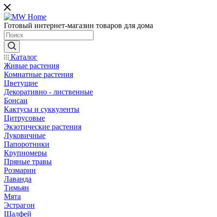
Готовый интернет-магазин товаров для дома
Каталог
Живые растения
Комнатные растения
Цветущие
Декоративно - лиственные
Бонсаи
Кактусы и суккуленты
Цитрусовые
Экзотические растения
Луковичные
Папоротники
Крупномеры
Пряные травы
Розмарин
Лаванда
Тимьян
Мята
Эстрагон
Шалфей