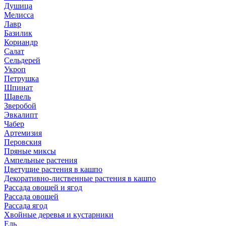
Душица
Мелисса
Лавр
Базилик
Кориандр
Салат
Сельдерей
Укроп
Петрушка
Шпинат
Щавель
Зверобой
Эвкалипт
Чабер
Артемизия
Перовския
Пряные миксы
Ампельные растения
Цветущие растения в кашпо
Декоративно-лиственные растения в кашпо
Рассада овощей и ягод
Рассада овощей
Рассада ягод
Хвойные деревья и кустарники
Ель