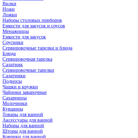
Вилки
Ножи
Ложки
Наборы столовых приборов
Емкости для закусок и соусов
Менажницы
Емкости для закусок
Соусники
Сервировочные тарелки и блюда
Блюда
Сервировочная тарелка
Салатник
Сервировочные тарелки
Салатники
Подносы
Чашки и кружки
Чайники заварочные
Сахарницы
Молочники
Кувшины
Товары для ванной
Аксессуары для ванной
Наборы для ванной
Шторы для ванной
Коврики для ванной