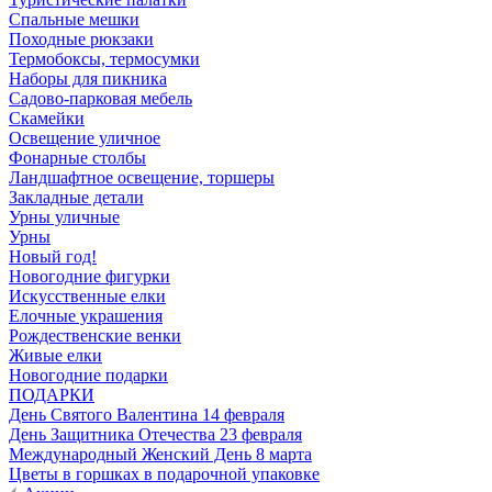
Спальные мешки
Походные рюкзаки
Термобоксы, термосумки
Наборы для пикника
Садово-парковая мебель
Скамейки
Освещение уличное
Фонарные столбы
Ландшафтное освещение, торшеры
Закладные детали
Урны уличные
Урны
Новый год!
Новогодние фигурки
Искусственные елки
Елочные украшения
Рождественские венки
Живые елки
Новогодние подарки
ПОДАРКИ
День Святого Валентина 14 февраля
День Защитника Отечества 23 февраля
Международный Женский День 8 марта
Цветы в горшках в подарочной упаковке