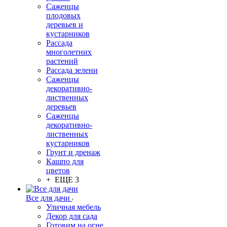
Саженцы
плодовых
деревьев и
кустарников
Рассада
многолетних
растений
Рассада зелени
Саженцы
декоративно-
лиственных
деревьев
Саженцы
декоративно-
лиственных
кустарников
Грунт и дренаж
Кашпо для
цветов
+ ЕЩЕ 3
Все для дачи
Уличная мебель
Декор для сада
Готовим на огне