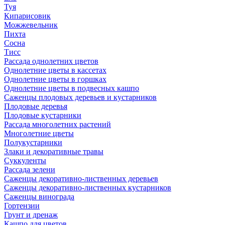
Туя
Кипарисовик
Можжевельник
Пихта
Сосна
Тисc
Рассада однолетних цветов
Однолетние цветы в кассетах
Однолетние цветы в горшках
Однолетние цветы в подвесных кашпо
Саженцы плодовых деревьев и кустарников
Плодовые деревья
Плодовые кустарники
Рассада многолетних растений
Многолетние цветы
Полукустарники
Злаки и декоративные травы
Суккуленты
Рассада зелени
Саженцы декоративно-лиственных деревьев
Саженцы декоративно-лиственных кустарников
Саженцы винограда
Гортензии
Грунт и дренаж
Кашпо для цветов