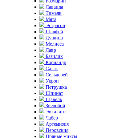
Розмарин
Лаванда
Тимьян
Мята
Эстрагон
Шалфей
Душица
Мелисса
Лавр
Базилик
Кориандр
Салат
Сельдерей
Укроп
Петрушка
Шпинат
Щавель
Зверобой
Эвкалипт
Чабер
Артемизия
Перовския
Пряные миксы