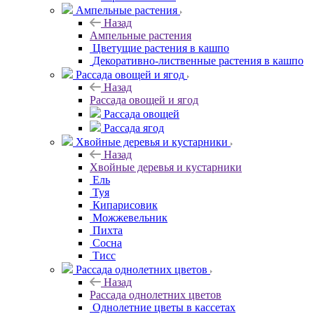
Ампельные растения
Назад
Ампельные растения
Цветущие растения в кашпо
Декоративно-лиственные растения в кашпо
Рассада овощей и ягод
Назад
Рассада овощей и ягод
Рассада овощей
Рассада ягод
Хвойные деревья и кустарники
Назад
Хвойные деревья и кустарники
Ель
Туя
Кипарисовик
Можжевельник
Пихта
Сосна
Тисc
Рассада однолетних цветов
Назад
Рассада однолетних цветов
Однолетние цветы в кассетах