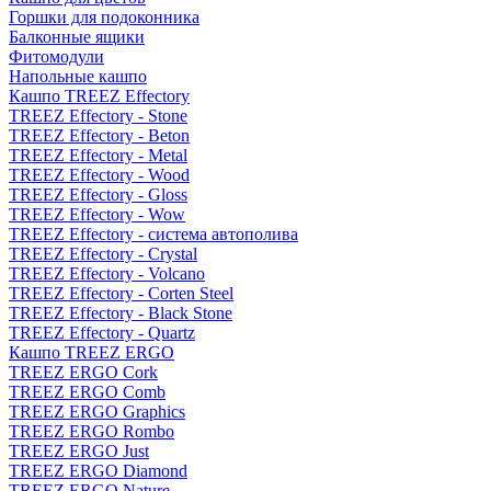
Горшки для подоконника
Балконные ящики
Фитомодули
Напольные кашпо
Кашпо TREEZ Effectory
TREEZ Effectory - Stone
TREEZ Effectory - Beton
TREEZ Effectory - Metal
TREEZ Effectory - Wood
TREEZ Effectory - Gloss
TREEZ Effectory - Wow
TREEZ Effectory - система автополива
TREEZ Effectory - Crystal
TREEZ Effectory - Volcano
TREEZ Effectory - Corten Steel
TREEZ Effectory - Black Stone
TREEZ Effectory - Quartz
Кашпо TREEZ ERGO
TREEZ ERGO Cork
TREEZ ERGO Comb
TREEZ ERGO Graphics
TREEZ ERGO Rombo
TREEZ ERGO Just
TREEZ ERGO Diamond
TREEZ ERGO Nature