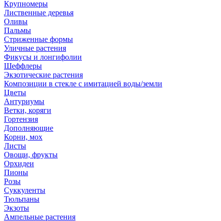
Крупномеры
Лиственные деревья
Оливы
Пальмы
Стриженные формы
Уличные растения
Фикусы и лонгифолии
Шеффлеры
Экзотические растения
Композиции в стекле с имитацией воды/земли
Цветы
Антуриумы
Ветки, коряги
Гортензия
Дополняющие
Корни, мох
Листы
Овощи, фрукты
Орхидеи
Пионы
Розы
Суккуленты
Тюльпаны
Экзоты
Ампельные растения