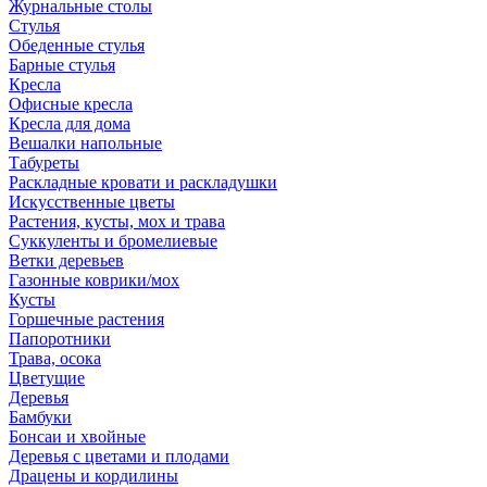
Журнальные столы
Стулья
Обеденные стулья
Барные стулья
Кресла
Офисные кресла
Кресла для дома
Вешалки напольные
Табуреты
Раскладные кровати и раскладушки
Искусственные цветы
Растения, кусты, мох и трава
Суккуленты и бромелиевые
Ветки деревьев
Газонные коврики/мох
Кусты
Горшечные растения
Папоротники
Трава, осока
Цветущие
Деревья
Бамбуки
Бонсаи и хвойные
Деревья с цветами и плодами
Драцены и кордилины