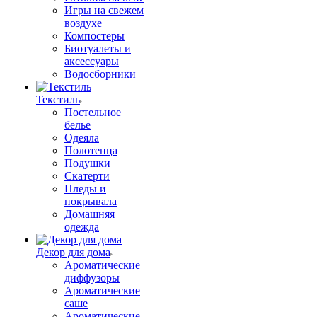
Игры на свежем
воздухе
Компостеры
Биотуалеты и
аксессуары
Водосборники
Текстиль
Постельное
белье
Одеяла
Полотенца
Подушки
Скатерти
Пледы и
покрывала
Домашняя
одежда
Декор для дома
Ароматические
диффузоры
Ароматические
саше
Ароматические