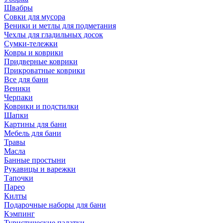
Швабры
Совки для мусора
Веники и метлы для подметания
Чехлы для гладильных досок
Сумки-тележки
Ковры и коврики
Придверные коврики
Прикроватные коврики
Все для бани
Веники
Черпаки
Коврики и подстилки
Шапки
Картины для бани
Мебель для бани
Травы
Масла
Банные простыни
Рукавицы и варежки
Тапочки
Парео
Килты
Подарочные наборы для бани
Кэмпинг
Туристические палатки