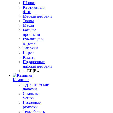
Шапки
Картины для
бани
Мебель для бани
Травы
Масла
Банные
простыни
Рукавицы и
варежки
Тапочки
Парео
Килты
Подарочные
наборы для бани
+ ЕЩЕ 4
Кэмпинг
Туристические
палатки
Спальные
мешки
Походные
рюкзаки
Термобоксы,