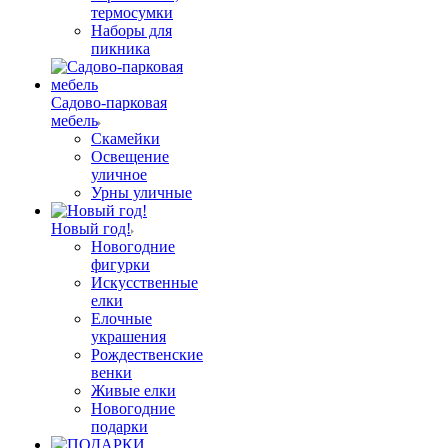
термосумки
Наборы для
пикника
Садово-парковая
мебель
Скамейки
Освещение
уличное
Урны уличные
Новый год!
Новогодние
фигурки
Искусственные
елки
Елочные
украшения
Рождественские
венки
Живые елки
Новогодние
подарки