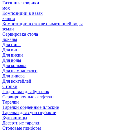
Газонные коврики
мох
Композиции в вазах
кашпо
Композиции в стекле с имитацией воды
земли
Сервировка стола
Бокалы
Для пива
Для вина
Для виски
Для воды
Для коньяка
Для шампанского
Для ликера
Для коктейлей
Стопки
Подставки для бутылок
Сервировочные салфетки
Тарелки
Тарелки обеденные плоские
Тарелки для супа глубокие
Бульонницы
Десертные тарелки
Столовые приборы