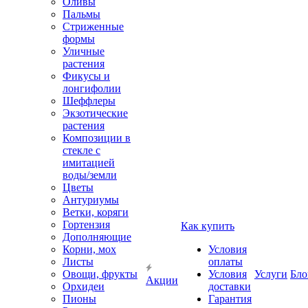
Оливы
Пальмы
Стриженные
формы
Уличные
растения
Фикусы и
лонгифолии
Шеффлеры
Экзотические
растения
Композиции в
стекле с
имитацией
воды/земли
Цветы
Антуриумы
Ветки, коряги
Гортензия
Как купить
Дополняющие
Корни, мох
Условия
Листы
оплаты
Овощи, фрукты
Условия
Услуги
Бло
Акции
Орхидеи
доставки
Пионы
Гарантия