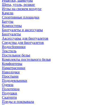
Решетки, шампуры
Щепа, уголь, розжиг
Игры на свежем воздухе
Качели
Спортивные площадки
Батуты
Компостеры
Биотуалеты и аксессуары
Биотуалеты
Аксессуары для биотуалетов
Средства для биотуалетов
Водосборники
Текстиль
Постельное белье
Комплекты постельного белья
Комфортеры
Наматрасники
Наволочки
Простыни
Пододеяльники
Одеяла
Полотенца
Подушки
Скатерти
Пледы и покрывала