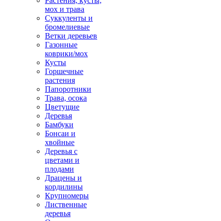
Растения, кусты,
мох и трава
Суккуленты и
бромелиевые
Ветки деревьев
Газонные
коврики/мох
Кусты
Горшечные
растения
Папоротники
Трава, осока
Цветущие
Деревья
Бамбуки
Бонсаи и
хвойные
Деревья с
цветами и
плодами
Драцены и
кордилины
Крупномеры
Лиственные
деревья