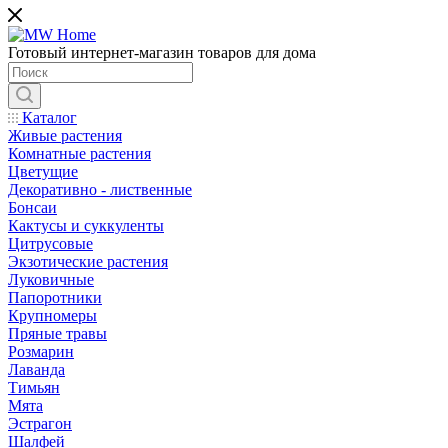
Готовый интернет-магазин товаров для дома
Каталог
Живые растения
Комнатные растения
Цветущие
Декоративно - лиственные
Бонсаи
Кактусы и суккуленты
Цитрусовые
Экзотические растения
Луковичные
Папоротники
Крупномеры
Пряные травы
Розмарин
Лаванда
Тимьян
Мята
Эстрагон
Шалфей