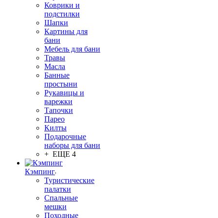
Коврики и
подстилки
Шапки
Картины для
бани
Мебель для бани
Травы
Масла
Банные
простыни
Рукавицы и
варежки
Тапочки
Парео
Килты
Подарочные
наборы для бани
+ ЕЩЕ 4
Кэмпинг
Туристические
палатки
Спальные
мешки
Походные