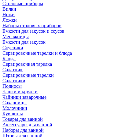
Столовые приборы
Вилки
Ножи
Ложки
Наборы столовых приборов
Емкости для закусок и соусов
Менажницы
Емкости для закусок
Соусники
Сервировочные тарелки и блюда
Блюда
Сервировочная тарелка
Салатник
Сервировочные тарелки
Салатники
Подносы
Чашки и кружки
Чайники заварочные
Сахарницы
Молочники
Кувшины
Товары для ванной
Аксессуары для ванной
Наборы для ванной
Шторы для ванной