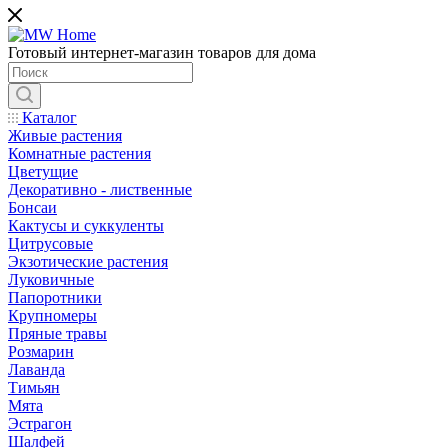
Готовый интернет-магазин товаров для дома
Каталог
Живые растения
Комнатные растения
Цветущие
Декоративно - лиственные
Бонсаи
Кактусы и суккуленты
Цитрусовые
Экзотические растения
Луковичные
Папоротники
Крупномеры
Пряные травы
Розмарин
Лаванда
Тимьян
Мята
Эстрагон
Шалфей