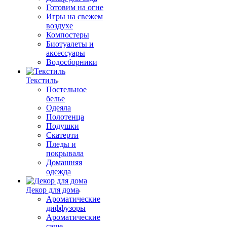
Готовим на огне
Игры на свежем
воздухе
Компостеры
Биотуалеты и
аксессуары
Водосборники
Текстиль
Постельное
белье
Одеяла
Полотенца
Подушки
Скатерти
Пледы и
покрывала
Домашняя
одежда
Декор для дома
Ароматические
диффузоры
Ароматические
саше