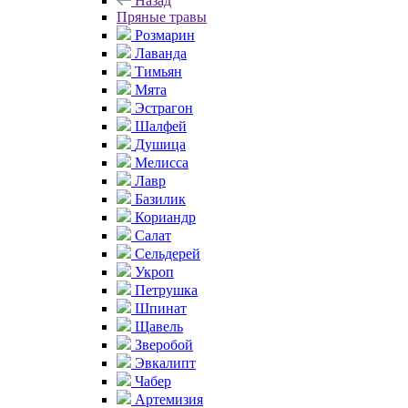
Назад
Пряные травы
Розмарин
Лаванда
Тимьян
Мята
Эстрагон
Шалфей
Душица
Мелисса
Лавр
Базилик
Кориандр
Салат
Сельдерей
Укроп
Петрушка
Шпинат
Щавель
Зверобой
Эвкалипт
Чабер
Артемизия