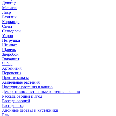
Душица
Мелисса
Лавр
Базилик
Кориандр
Салат
Сельдерей
Укроп
Петрушка
Шпинат
Щавель
Зверобой
Эвкалипт
Чабер
Артемизия
Перовския
Пряные миксы
Ампельные растения
Цветущие растения в кашпо
Декоративно-лиственные растения в кашпо
Рассада овощей и ягод
Рассада овощей
Рассада ягод
Хвойные деревья и кустарники
Ель