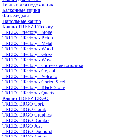
Горшки для подоконника
Балконные ящики
Фитомодули
Напольные кашпо
Кашпо TREEZ Effectory
TREEZ Effectory - Stone
TREEZ Effectory - Beton
TREEZ Effectory - Metal
TREEZ Effectory - Wood
TREEZ Effectory - Gloss
TREEZ Effectory - Wow
TREEZ Effectory - система автополива
TREEZ Effectory - Crystal
TREEZ Effectory - Volcano
TREEZ Effectory - Corten Steel
TREEZ Effectory - Black Stone
TREEZ Effectory - Quartz
Кашпо TREEZ ERGO
TREEZ ERGO Cork
TREEZ ERGO Comb
TREEZ ERGO Graphics
TREEZ ERGO Rombo
TREEZ ERGO Just
TREEZ ERGO Diamond
TREEZ ERGO Nature