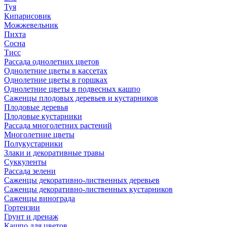
Туя
Кипарисовик
Можжевельник
Пихта
Сосна
Тисc
Рассада однолетних цветов
Однолетние цветы в кассетах
Однолетние цветы в горшках
Однолетние цветы в подвесных кашпо
Саженцы плодовых деревьев и кустарников
Плодовые деревья
Плодовые кустарники
Рассада многолетних растений
Многолетние цветы
Полукустарники
Злаки и декоративные травы
Суккуленты
Рассада зелени
Саженцы декоративно-лиственных деревьев
Саженцы декоративно-лиственных кустарников
Саженцы винограда
Гортензии
Грунт и дренаж
Кашпо для цветов