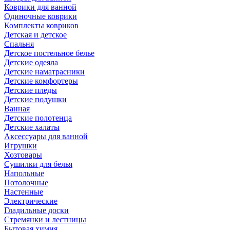
Коврики для ванной
Одиночные коврики
Комплекты ковриков
Детская и детское
Спальня
Детское постельное белье
Детские одеяла
Детские наматрасники
Детские комфортеры
Детские пледы
Детские подушки
Ванная
Детские полотенца
Детские халаты
Аксессуары для ванной
Игрушки
Хозтовары
Сушилки для белья
Напольные
Потолочные
Настенные
Электрические
Гладильные доски
Стремянки и лестницы
Бытовая химия