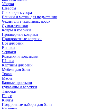
Уборка
Швабры
Совки для мусора
Веники и метлы для подметания
Чехлы для гладильных досок
Сумки-тележки
Ковры и коврики
Придверные коврики
Прикроватные коврики
Все для бани
Веники
Черпаки
Коврики и подстилки
Шапки
Картины для бани
Мебель для бани
Травы
Масла
Банные простыни
Рукавицы и варежки
Тапочки
Парео
Килты
Подарочные наборы для бани
Кэмпинг