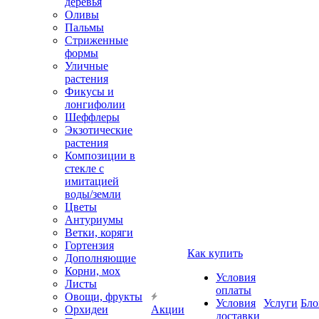
деревья
Оливы
Пальмы
Стриженные
формы
Уличные
растения
Фикусы и
лонгифолии
Шеффлеры
Экзотические
растения
Композиции в
стекле с
имитацией
воды/земли
Цветы
Антуриумы
Ветки, коряги
Гортензия
Как купить
Дополняющие
Корни, мох
Условия
Листы
оплаты
Овощи, фрукты
Условия
Услуги
Бло
Орхидеи
Акции
доставки