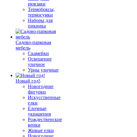
рюкзаки
Термобоксы,
термосумки
Наборы для
пикника
Садово-парковая
мебель
Скамейки
Освещение
уличное
Урны уличные
Новый год!
Новогодние
фигурки
Искусственные
елки
Елочные
украшения
Рождественские
венки
Живые елки
Новогодние