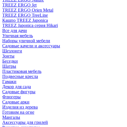
TREEZ ERGO Jet
TREEZ ERGO Orien Metal
TREEZ ERGO TreeLine
Кашпо TREEZ Japonica
TREEZ Japonica серия Hikari
Все для дачи
Уличная мебель
Наборы уличной мебели
Садовые качели и аксессуары
Шезлонги
Зонты
Беседки
Шатры
Пластиковая мебель
Подвесные кресла
Гамаки
Декор для сада
Садовые фигуры
Флюгеры
Садовые арки
Изделия из дерева
Готовим на огне
Мангалы
Аксессуары для грилей