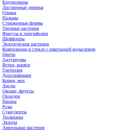
Крупномеры
Лиственные деревья
Оливы
Пальмы
Стриженные формы
Уличные растения
Фикусы и лонгифолии
Шеффлеры
Экзотические растения
Композиции в стекле с имитацией воды/земли
Цветы
Антуриумы
Ветки, коряги
Гортензия
Дополняющие
Корни, мох
Листы
Овощи, фрукты
Орхидеи
Пионы
Розы
Суккуленты
Тюльпаны
Экзоты
Ампельные растения