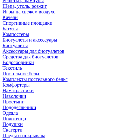
Решетки, шампуры
Щепа, уголь, розжиг
Игры на свежем воздухе
Качели
Спортивные площадки
Батуты
Компостеры
Биотуалеты и аксессуары
Биотуалеты
Аксессуары для биотуалетов
Средства для биотуалетов
Водосборники
Текстиль
Постельное белье
Комплекты постельного белья
Комфортеры
Наматрасники
Наволочки
Простыни
Пододеяльники
Одеяла
Полотенца
Подушки
Скатерти
Пледы и покрывала