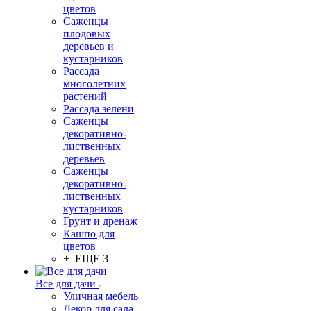
цветов
Саженцы
плодовых
деревьев и
кустарников
Рассада
многолетних
растений
Рассада зелени
Саженцы
декоративно-
лиственных
деревьев
Саженцы
декоративно-
лиственных
кустарников
Грунт и дренаж
Кашпо для
цветов
+ ЕЩЕ 3
Все для дачи
Уличная мебель
Декор для сада