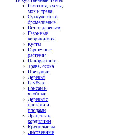
Искусственные цветы
Растения, кусты,
мох и трава
Суккуленты и
бромелиевые
Ветки деревьев
Газонные
коврики/мох
Кусты
Горшечные
растения
Папоротники
Трава, осока
Цветущие
Деревья
Бамбуки
Бонсаи и
хвойные
Деревья с
цветами и
плодами
Драцены и
кордилины
Крупномеры
Лиственные