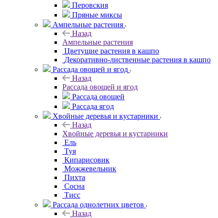
Перовския
Пряные миксы
Ампельные растения
Назад
Ампельные растения
Цветущие растения в кашпо
Декоративно-лиственные растения в кашпо
Рассада овощей и ягод
Назад
Рассада овощей и ягод
Рассада овощей
Рассада ягод
Хвойные деревья и кустарники
Назад
Хвойные деревья и кустарники
Ель
Туя
Кипарисовик
Можжевельник
Пихта
Сосна
Тисc
Рассада однолетних цветов
Назад