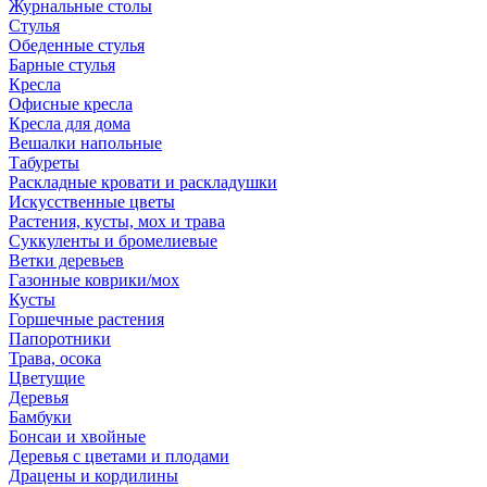
Журнальные столы
Стулья
Обеденные стулья
Барные стулья
Кресла
Офисные кресла
Кресла для дома
Вешалки напольные
Табуреты
Раскладные кровати и раскладушки
Искусственные цветы
Растения, кусты, мох и трава
Суккуленты и бромелиевые
Ветки деревьев
Газонные коврики/мох
Кусты
Горшечные растения
Папоротники
Трава, осока
Цветущие
Деревья
Бамбуки
Бонсаи и хвойные
Деревья с цветами и плодами
Драцены и кордилины