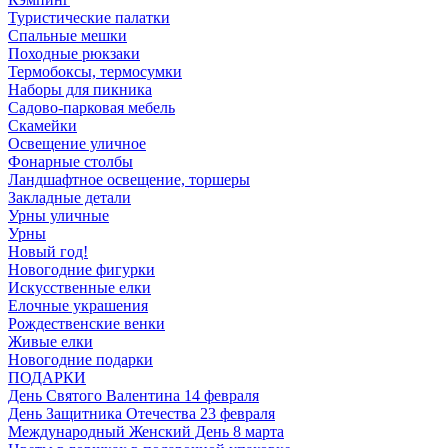
Туристические палатки
Спальные мешки
Походные рюкзаки
Термобоксы, термосумки
Наборы для пикника
Садово-парковая мебель
Скамейки
Освещение уличное
Фонарные столбы
Ландшафтное освещение, торшеры
Закладные детали
Урны уличные
Урны
Новый год!
Новогодние фигурки
Искусственные елки
Елочные украшения
Рождественские венки
Живые елки
Новогодние подарки
ПОДАРКИ
День Святого Валентина 14 февраля
День Защитника Отечества 23 февраля
Международный Женский День 8 марта