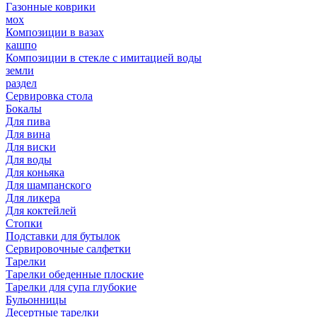
Газонные коврики
мох
Композиции в вазах
кашпо
Композиции в стекле с имитацией воды
земли
раздел
Сервировка стола
Бокалы
Для пива
Для вина
Для виски
Для воды
Для коньяка
Для шампанского
Для ликера
Для коктейлей
Стопки
Подставки для бутылок
Сервировочные салфетки
Тарелки
Тарелки обеденные плоские
Тарелки для супа глубокие
Бульонницы
Десертные тарелки