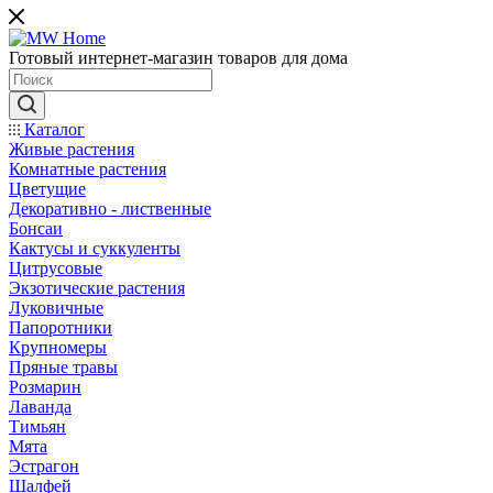
Готовый интернет-магазин товаров для дома
Каталог
Живые растения
Комнатные растения
Цветущие
Декоративно - лиственные
Бонсаи
Кактусы и суккуленты
Цитрусовые
Экзотические растения
Луковичные
Папоротники
Крупномеры
Пряные травы
Розмарин
Лаванда
Тимьян
Мята
Эстрагон
Шалфей