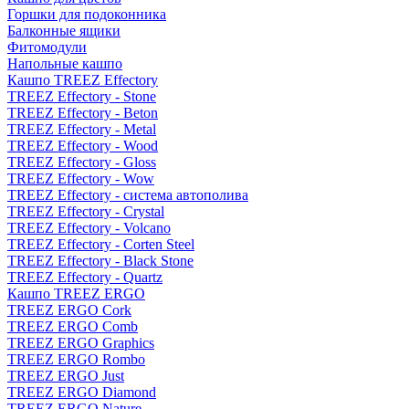
Горшки для подоконника
Балконные ящики
Фитомодули
Напольные кашпо
Кашпо TREEZ Effectory
TREEZ Effectory - Stone
TREEZ Effectory - Beton
TREEZ Effectory - Metal
TREEZ Effectory - Wood
TREEZ Effectory - Gloss
TREEZ Effectory - Wow
TREEZ Effectory - система автополива
TREEZ Effectory - Crystal
TREEZ Effectory - Volcano
TREEZ Effectory - Corten Steel
TREEZ Effectory - Black Stone
TREEZ Effectory - Quartz
Кашпо TREEZ ERGO
TREEZ ERGO Cork
TREEZ ERGO Comb
TREEZ ERGO Graphics
TREEZ ERGO Rombo
TREEZ ERGO Just
TREEZ ERGO Diamond
TREEZ ERGO Nature