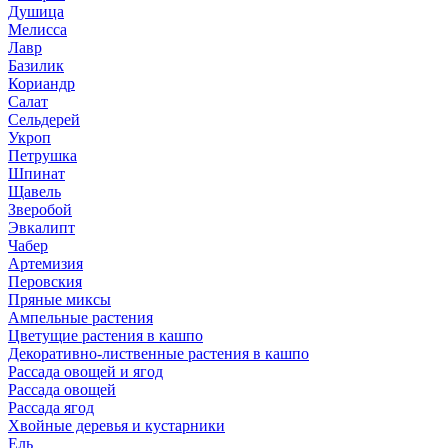
Душица
Мелисса
Лавр
Базилик
Кориандр
Салат
Сельдерей
Укроп
Петрушка
Шпинат
Щавель
Зверобой
Эвкалипт
Чабер
Артемизия
Перовския
Пряные миксы
Ампельные растения
Цветущие растения в кашпо
Декоративно-лиственные растения в кашпо
Рассада овощей и ягод
Рассада овощей
Рассада ягод
Хвойные деревья и кустарники
Ель