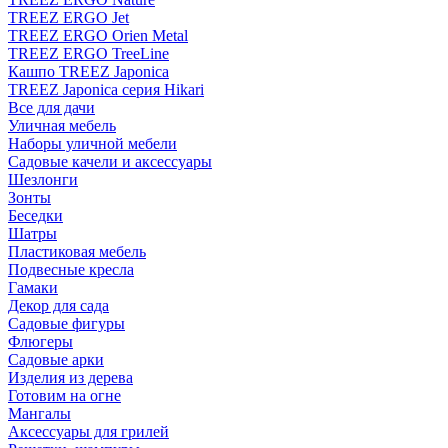
TREEZ ERGO Jet
TREEZ ERGO Orien Metal
TREEZ ERGO TreeLine
Кашпо TREEZ Japonica
TREEZ Japonica серия Hikari
Все для дачи
Уличная мебель
Наборы уличной мебели
Садовые качели и аксессуары
Шезлонги
Зонты
Беседки
Шатры
Пластиковая мебель
Подвесные кресла
Гамаки
Декор для сада
Садовые фигуры
Флюгеры
Садовые арки
Изделия из дерева
Готовим на огне
Мангалы
Аксессуары для грилей