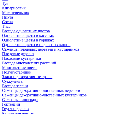
Туя
Кипарисовик
Можжевельник
Пихта
Сосна
Тисc
Рассада однолетних цветов
Однолетние цветы в кассетах
Однолетние цветы в горшках
Однолетние цветы в подвесных кашпо
Саженцы плодовых деревьев и кустарников
Плодовые деревья
Плодовые кустарники
Рассада многолетних растений
Многолетние цветы
Полукустарники
Злаки и декоративные травы
Суккуленты
Рассада зелени
Саженцы декоративно-лиственных деревьев
Саженцы декоративно-лиственных кустарников
Саженцы винограда
Гортензии
Грунт и дренаж
Кашпо для цветов