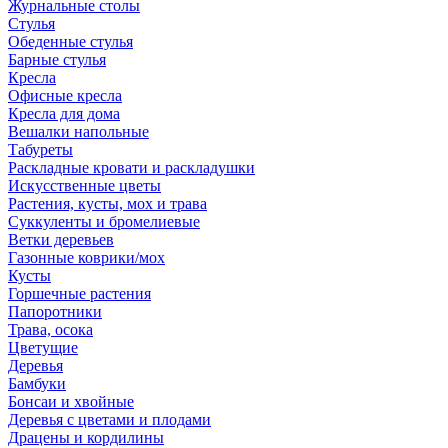
Журнальные столы
Стулья
Обеденные стулья
Барные стулья
Кресла
Офисные кресла
Кресла для дома
Вешалки напольные
Табуреты
Раскладные кровати и раскладушки
Искусственные цветы
Растения, кусты, мох и трава
Суккуленты и бромелиевые
Ветки деревьев
Газонные коврики/мох
Кусты
Горшечные растения
Папоротники
Трава, осока
Цветущие
Деревья
Бамбуки
Бонсаи и хвойные
Деревья с цветами и плодами
Драцены и кордилины