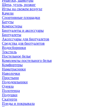
Решетки, шампуры
Щепа, уголь, розжиг
Игры на свежем воздухе
Качели
Спортивные площадки
Батуты
Компостеры
Биотуалеты и аксессуары
Биотуалеты
Аксессуары для биотуалетов
Средства для биотуалетов
Водосборники
Текстиль
Постельное белье
Комплекты постельного белья
Комфортеры
Наматрасники
Наволочки
Простыни
Пододеяльники
Одеяла
Полотенца
Подушки
Скатерти
Пледы и покрывала