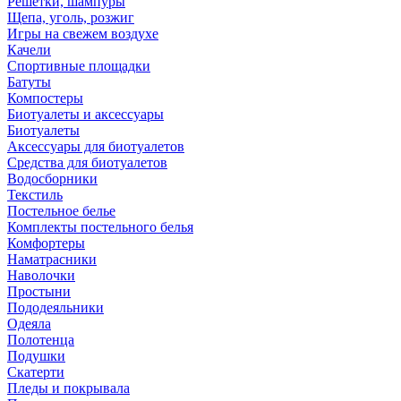
Решетки, шампуры
Щепа, уголь, розжиг
Игры на свежем воздухе
Качели
Спортивные площадки
Батуты
Компостеры
Биотуалеты и аксессуары
Биотуалеты
Аксессуары для биотуалетов
Средства для биотуалетов
Водосборники
Текстиль
Постельное белье
Комплекты постельного белья
Комфортеры
Наматрасники
Наволочки
Простыни
Пододеяльники
Одеяла
Полотенца
Подушки
Скатерти
Пледы и покрывала