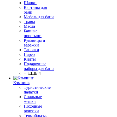
Шапки
Картины для
бани
Мебель для бани
Травы
Масла
Банные
простыни
Рукавицы и
варежки
Тапочки
Парео
Килты
Подарочные
наборы для бани
+ ЕЩЕ 4
Кэмпинг
Туристические
палатки
Спальные
мешки
Походные
рюкзаки
Термобоксы,