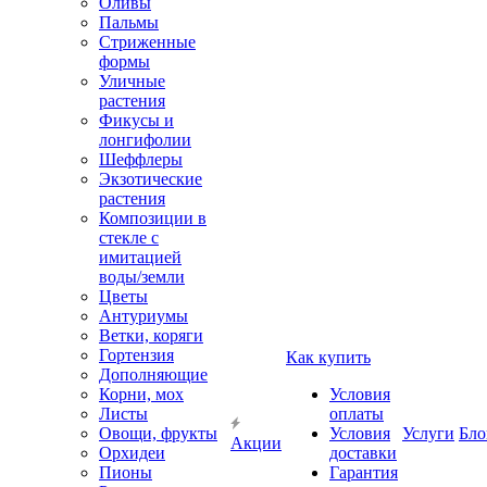
Оливы
Пальмы
Стриженные
формы
Уличные
растения
Фикусы и
лонгифолии
Шеффлеры
Экзотические
растения
Композиции в
стекле с
имитацией
воды/земли
Цветы
Антуриумы
Ветки, коряги
Гортензия
Как купить
Дополняющие
Корни, мох
Условия
Листы
оплаты
Овощи, фрукты
Условия
Услуги
Бло
Акции
Орхидеи
доставки
Пионы
Гарантия