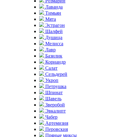
Розмарин
Лаванда
Тимьян
Мята
Эстрагон
Шалфей
Душица
Мелисса
Лавр
Базилик
Кориандр
Салат
Сельдерей
Укроп
Петрушка
Шпинат
Щавель
Зверобой
Эвкалипт
Чабер
Артемизия
Перовския
Пряные миксы