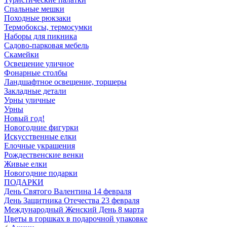
Спальные мешки
Походные рюкзаки
Термобоксы, термосумки
Наборы для пикника
Садово-парковая мебель
Скамейки
Освещение уличное
Фонарные столбы
Ландшафтное освещение, торшеры
Закладные детали
Урны уличные
Урны
Новый год!
Новогодние фигурки
Искусственные елки
Елочные украшения
Рождественские венки
Живые елки
Новогодние подарки
ПОДАРКИ
День Святого Валентина 14 февраля
День Защитника Отечества 23 февраля
Международный Женский День 8 марта
Цветы в горшках в подарочной упаковке