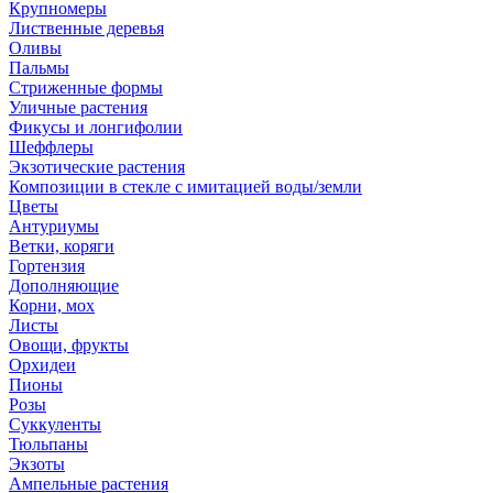
Крупномеры
Лиственные деревья
Оливы
Пальмы
Стриженные формы
Уличные растения
Фикусы и лонгифолии
Шеффлеры
Экзотические растения
Композиции в стекле с имитацией воды/земли
Цветы
Антуриумы
Ветки, коряги
Гортензия
Дополняющие
Корни, мох
Листы
Овощи, фрукты
Орхидеи
Пионы
Розы
Суккуленты
Тюльпаны
Экзоты
Ампельные растения