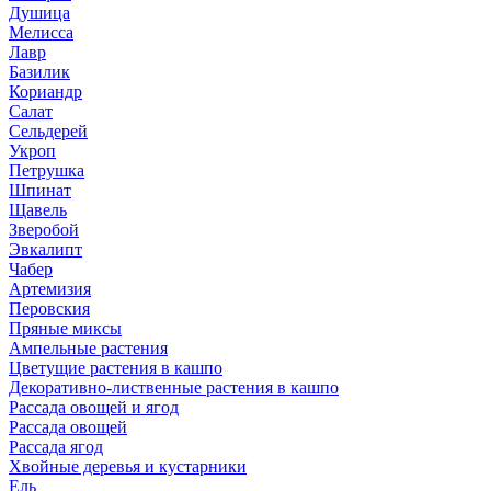
Душица
Мелисса
Лавр
Базилик
Кориандр
Салат
Сельдерей
Укроп
Петрушка
Шпинат
Щавель
Зверобой
Эвкалипт
Чабер
Артемизия
Перовския
Пряные миксы
Ампельные растения
Цветущие растения в кашпо
Декоративно-лиственные растения в кашпо
Рассада овощей и ягод
Рассада овощей
Рассада ягод
Хвойные деревья и кустарники
Ель