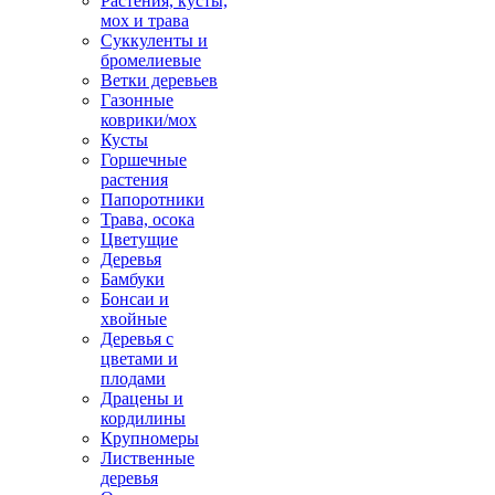
Растения, кусты,
мох и трава
Суккуленты и
бромелиевые
Ветки деревьев
Газонные
коврики/мох
Кусты
Горшечные
растения
Папоротники
Трава, осока
Цветущие
Деревья
Бамбуки
Бонсаи и
хвойные
Деревья с
цветами и
плодами
Драцены и
кордилины
Крупномеры
Лиственные
деревья