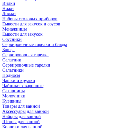
Вилки
Ножи
Ложки
Наборы столовых приборов
Емкости для закусок и соусов
Менажницы
Емкости для закусок
Соусники
Сервировочные тарелки и блюда
Блюда
Сервировочная тарелка
Салатник
Сервировочные тарелки
Салатники
Подносы
Чашки и кружки
Чайники заварочные
Сахарницы
Молочники
Кувшины
Товары для ванной
Аксессуары для ванной
Наборы для ванной
Шторы для ванной
Коврики для ванной