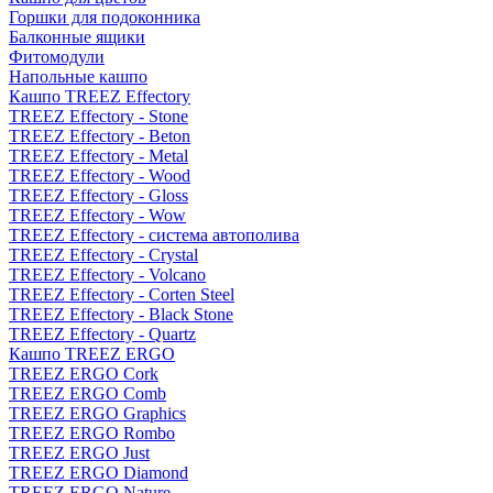
Горшки для подоконника
Балконные ящики
Фитомодули
Напольные кашпо
Кашпо TREEZ Effectory
TREEZ Effectory - Stone
TREEZ Effectory - Beton
TREEZ Effectory - Metal
TREEZ Effectory - Wood
TREEZ Effectory - Gloss
TREEZ Effectory - Wow
TREEZ Effectory - система автополива
TREEZ Effectory - Crystal
TREEZ Effectory - Volcano
TREEZ Effectory - Corten Steel
TREEZ Effectory - Black Stone
TREEZ Effectory - Quartz
Кашпо TREEZ ERGO
TREEZ ERGO Cork
TREEZ ERGO Comb
TREEZ ERGO Graphics
TREEZ ERGO Rombo
TREEZ ERGO Just
TREEZ ERGO Diamond
TREEZ ERGO Nature