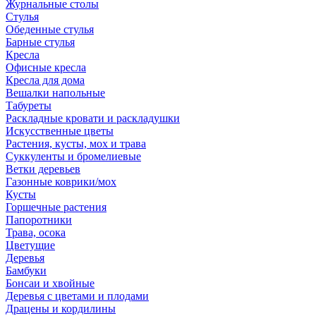
Журнальные столы
Стулья
Обеденные стулья
Барные стулья
Кресла
Офисные кресла
Кресла для дома
Вешалки напольные
Табуреты
Раскладные кровати и раскладушки
Искусственные цветы
Растения, кусты, мох и трава
Суккуленты и бромелиевые
Ветки деревьев
Газонные коврики/мох
Кусты
Горшечные растения
Папоротники
Трава, осока
Цветущие
Деревья
Бамбуки
Бонсаи и хвойные
Деревья с цветами и плодами
Драцены и кордилины