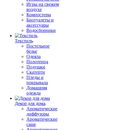
Игры на свежем
воздухе
Компостеры
Биотуалеты и
аксессуары
Водосборники
Текстиль
Постельное
белье
Одеяла
Полотенца
Подушки
Скатерти
Пледы и
покрывала
Домашняя
одежда
Декор для дома
Ароматические
диффузоры
Ароматические
саше
Ароматические