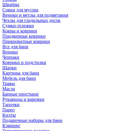
Швабры
Совки для мусора
Веники и метлы для подметания
Чехлы для гладильных досок
Сумки-тележки
Ковры и коврики
Придверные коврики
Прикроватные коврики
Все для бани
Веники
Черпаки
Коврики и подстилки
Шапки
Картины для бани
Мебель для бани
Травы
Масла
Банные простыни
Рукавицы и варежки
Тапочки
Парео
Килты
Подарочные наборы для бани
Кэмпинг
Туристические палатки