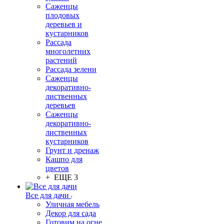
Саженцы
плодовых
деревьев и
кустарников
Рассада
многолетних
растений
Рассада зелени
Саженцы
декоративно-
лиственных
деревьев
Саженцы
декоративно-
лиственных
кустарников
Грунт и дренаж
Кашпо для
цветов
+ ЕЩЕ 3
Все для дачи
Уличная мебель
Декор для сада
Готовим на огне