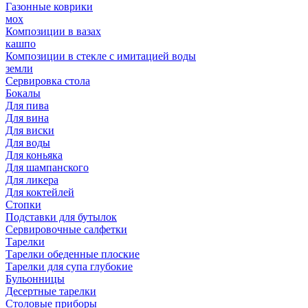
Газонные коврики
мох
Композиции в вазах
кашпо
Композиции в стекле с имитацией воды
земли
Сервировка стола
Бокалы
Для пива
Для вина
Для виски
Для воды
Для коньяка
Для шампанского
Для ликера
Для коктейлей
Стопки
Подставки для бутылок
Сервировочные салфетки
Тарелки
Тарелки обеденные плоские
Тарелки для супа глубокие
Бульонницы
Десертные тарелки
Столовые приборы