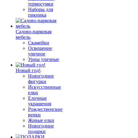
термосумки
Наборы для
пикника
Садово-парковая
мебель
Скамейки
Освещение
уличное
Урны уличные
Новый год!
Новогодние
фигурки
Искусственные
елки
Елочные
украшения
Рождественские
венки
Живые елки
Новогодние
подарки