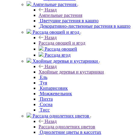
Ампельные растения
Назад
Ампельные растения
Цветущие растения в кашпо
Декоративно-лиственные растения в кашпо
Рассада овощей и ягод
Назад
Рассада овощей и ягод
Рассада овощей
Рассада ягод
Хвойные деревья и кустарники
Назад
Хвойные деревья и кустарники
Ель
Туя
Кипарисовик
Можжевельник
Пихта
Сосна
Тисc
Рассада однолетних цветов
Назад
Рассада однолетних цветов
Однолетние цветы в кассетах