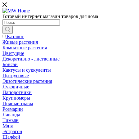
Готовый интернет-магазин товаров для дома
Каталог
Живые растения
Комнатные растения
Цветущие
Декоративно - лиственные
Бонсаи
Кактусы и суккуленты
Цитрусовые
Экзотические растения
Луковичные
Папоротники
Крупномеры
Пряные травы
Розмарин
Лаванда
Тимьян
Мята
Эстрагон
Шалфей