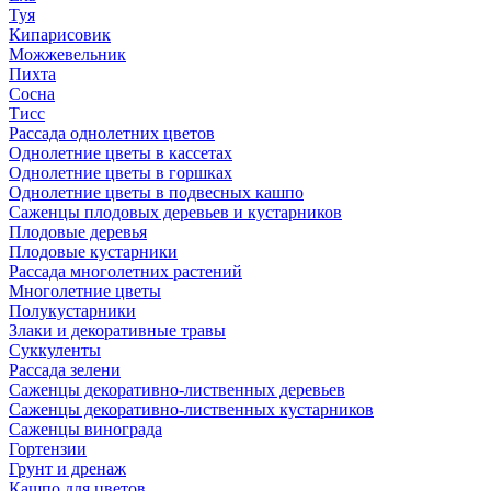
Туя
Кипарисовик
Можжевельник
Пихта
Сосна
Тисc
Рассада однолетних цветов
Однолетние цветы в кассетах
Однолетние цветы в горшках
Однолетние цветы в подвесных кашпо
Саженцы плодовых деревьев и кустарников
Плодовые деревья
Плодовые кустарники
Рассада многолетних растений
Многолетние цветы
Полукустарники
Злаки и декоративные травы
Суккуленты
Рассада зелени
Саженцы декоративно-лиственных деревьев
Саженцы декоративно-лиственных кустарников
Саженцы винограда
Гортензии
Грунт и дренаж
Кашпо для цветов