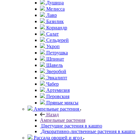
Душица
Мелисса
Лавр
Базилик
Кориандр
Салат
Сельдерей
Укроп
Петрушка
Шпинат
Щавель
Зверобой
Эвкалипт
Чабер
Артемизия
Перовския
Пряные миксы
Ампельные растения
Назад
Ампельные растения
Цветущие растения в кашпо
Декоративно-лиственные растения в кашпо
Рассада овощей и ягод