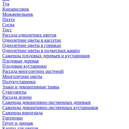
Туя
Кипарисовик
Можжевельник
Пихта
Сосна
Тисc
Рассада однолетних цветов
Однолетние цветы в кассетах
Однолетние цветы в горшках
Однолетние цветы в подвесных кашпо
Саженцы плодовых деревьев и кустарников
Плодовые деревья
Плодовые кустарники
Рассада многолетних растений
Многолетние цветы
Полукустарники
Злаки и декоративные травы
Суккуленты
Рассада зелени
Саженцы декоративно-лиственных деревьев
Саженцы декоративно-лиственных кустарников
Саженцы винограда
Гортензии
Грунт и дренаж
Кашпо для цветов