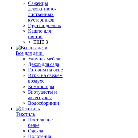
Саженцы
декоративно-
лиственных
кустарников
Грунт и дренаж
Кашпо для
цветов
+ ЕЩЕ 3
Все для дачи
Уличная мебель
Декор для сада
Готовим на огне
Игры на свежем
воздухе
Компостеры
Биотуалеты и
аксессуары
Водосборники
Текстиль
Постельное
белье
Одеяла
Полотенца