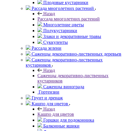
Плодовые кустарники
Рассада многолетних растений
Назад
Рассада многолетних растений
Многолетние цветы
Полукустарники
Злаки и декоративные травы
Суккуленты
Рассада зелени
Саженцы декоративно-лиственных деревьев
Саженцы декоративно-лиственных
кустарников
Назад
Саженцы декоративно-лиственных
кустарников
Саженцы винограда
Гортензии
Грунт и дренаж
Кашпо для цветов
Назад
Кашпо для цветов
Горшки для подоконника
Балконные ящики