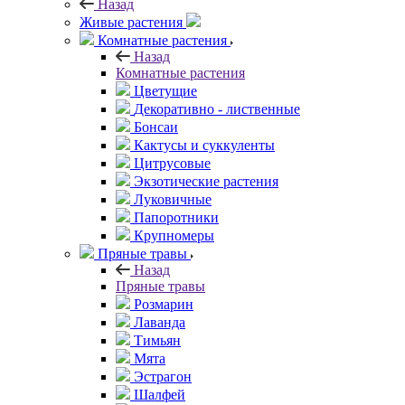
Назад
Живые растения
Комнатные растения
Назад
Комнатные растения
Цветущие
Декоративно - лиственные
Бонсаи
Кактусы и суккуленты
Цитрусовые
Экзотические растения
Луковичные
Папоротники
Крупномеры
Пряные травы
Назад
Пряные травы
Розмарин
Лаванда
Тимьян
Мята
Эстрагон
Шалфей