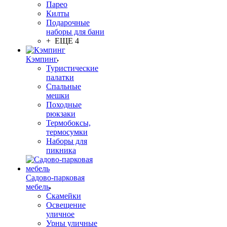
Парео
Килты
Подарочные
наборы для бани
+ ЕЩЕ 4
Кэмпинг
Туристические
палатки
Спальные
мешки
Походные
рюкзаки
Термобоксы,
термосумки
Наборы для
пикника
Садово-парковая
мебель
Скамейки
Освещение
уличное
Урны уличные