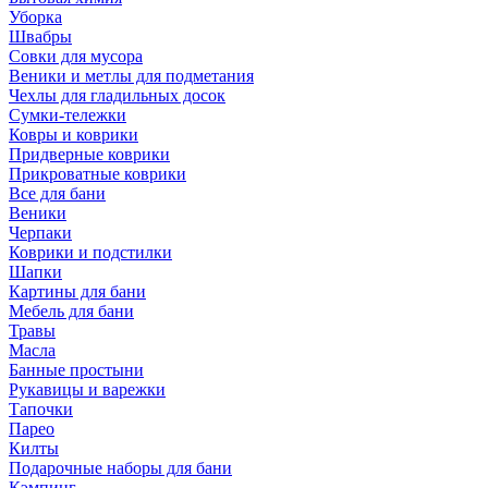
Уборка
Швабры
Совки для мусора
Веники и метлы для подметания
Чехлы для гладильных досок
Сумки-тележки
Ковры и коврики
Придверные коврики
Прикроватные коврики
Все для бани
Веники
Черпаки
Коврики и подстилки
Шапки
Картины для бани
Мебель для бани
Травы
Масла
Банные простыни
Рукавицы и варежки
Тапочки
Парео
Килты
Подарочные наборы для бани
Кэмпинг