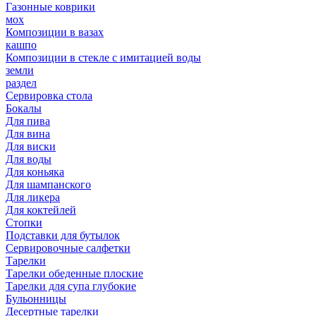
Газонные коврики
мох
Композиции в вазах
кашпо
Композиции в стекле с имитацией воды
земли
раздел
Сервировка стола
Бокалы
Для пива
Для вина
Для виски
Для воды
Для коньяка
Для шампанского
Для ликера
Для коктейлей
Стопки
Подставки для бутылок
Сервировочные салфетки
Тарелки
Тарелки обеденные плоские
Тарелки для супа глубокие
Бульонницы
Десертные тарелки