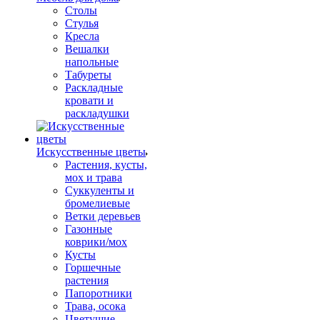
Столы
Стулья
Кресла
Вешалки
напольные
Табуреты
Раскладные
кровати и
раскладушки
Искусственные цветы
Растения, кусты,
мох и трава
Суккуленты и
бромелиевые
Ветки деревьев
Газонные
коврики/мох
Кусты
Горшечные
растения
Папоротники
Трава, осока
Цветущие