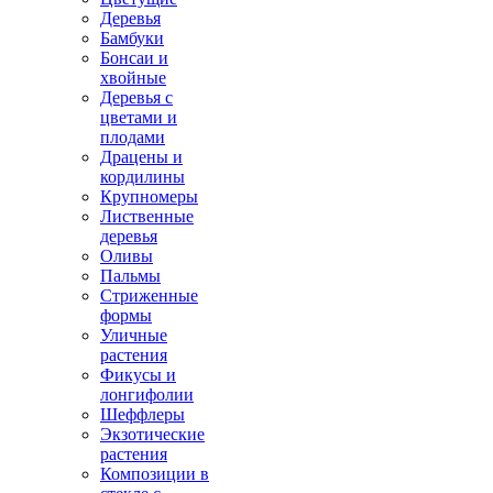
Деревья
Бамбуки
Бонсаи и
хвойные
Деревья с
цветами и
плодами
Драцены и
кордилины
Крупномеры
Лиственные
деревья
Оливы
Пальмы
Стриженные
формы
Уличные
растения
Фикусы и
лонгифолии
Шеффлеры
Экзотические
растения
Композиции в