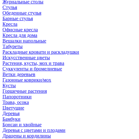
Журнальные столы
Стулья
Обеденные стулья
Барные стулья
Кресла
Офисные кресла
Кресла для дома
Вешалки напольные
Табуреты
Раскладные кровати и раскладушки
Искусственные цветы
Растения, кусты, мох и трава
Суккуленты и бромелиевые
Ветки деревьев
Газонные коврики/мох
Кусты
Горшечные растения
Папоротники
Трава, осока
Цветущие
Деревья
Бамбуки
Бонсаи и хвойные
Деревья с цветами и плодами
Драцены и кордилины