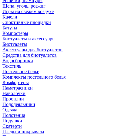
Решетки, шампуры
Щепа, уголь, розжиг
Игры на свежем воздухе
Качели
Спортивные площадки
Батуты
Компостеры
Биотуалеты и аксессуары
Биотуалеты
Аксессуары для биотуалетов
Средства для биотуалетов
Водосборники
Текстиль
Постельное белье
Комплекты постельного белья
Комфортеры
Наматрасники
Наволочки
Простыни
Пододеяльники
Одеяла
Полотенца
Подушки
Скатерти
Пледы и покрывала