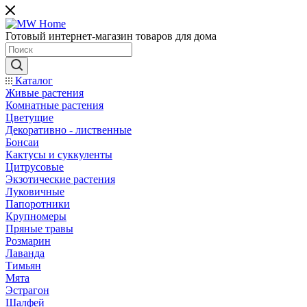
Готовый интернет-магазин товаров для дома
Каталог
Живые растения
Комнатные растения
Цветущие
Декоративно - лиственные
Бонсаи
Кактусы и суккуленты
Цитрусовые
Экзотические растения
Луковичные
Папоротники
Крупномеры
Пряные травы
Розмарин
Лаванда
Тимьян
Мята
Эстрагон
Шалфей