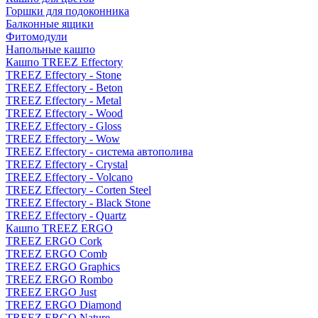
Горшки для подоконника
Балконные ящики
Фитомодули
Напольные кашпо
Кашпо TREEZ Effectory
TREEZ Effectory - Stone
TREEZ Effectory - Beton
TREEZ Effectory - Metal
TREEZ Effectory - Wood
TREEZ Effectory - Gloss
TREEZ Effectory - Wow
TREEZ Effectory - система автополива
TREEZ Effectory - Crystal
TREEZ Effectory - Volcano
TREEZ Effectory - Corten Steel
TREEZ Effectory - Black Stone
TREEZ Effectory - Quartz
Кашпо TREEZ ERGO
TREEZ ERGO Cork
TREEZ ERGO Comb
TREEZ ERGO Graphics
TREEZ ERGO Rombo
TREEZ ERGO Just
TREEZ ERGO Diamond
TREEZ ERGO Nature