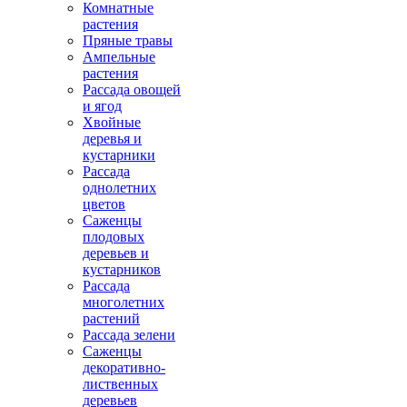
Комнатные
растения
Пряные травы
Ампельные
растения
Рассада овощей
и ягод
Хвойные
деревья и
кустарники
Рассада
однолетних
цветов
Саженцы
плодовых
деревьев и
кустарников
Рассада
многолетних
растений
Рассада зелени
Саженцы
декоративно-
лиственных
деревьев