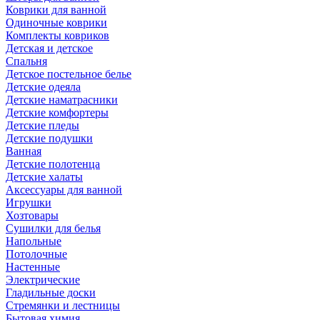
Коврики для ванной
Одиночные коврики
Комплекты ковриков
Детская и детское
Спальня
Детское постельное белье
Детские одеяла
Детские наматрасники
Детские комфортеры
Детские пледы
Детские подушки
Ванная
Детские полотенца
Детские халаты
Аксессуары для ванной
Игрушки
Хозтовары
Сушилки для белья
Напольные
Потолочные
Настенные
Электрические
Гладильные доски
Стремянки и лестницы
Бытовая химия