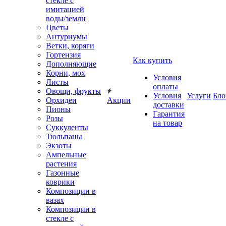
стекле с
имитацией
воды/земли
Цветы
Антуриумы
Ветки, коряги
Гортензия
Как купить
Дополняющие
Корни, мох
Условия
Листы
оплаты
Овощи, фрукты
Условия
Услуги
Бло
Орхидеи
Акции
доставки
Пионы
Гарантия
Розы
на товар
Суккуленты
Тюльпаны
Экзоты
Ампельные
растения
Газонные
коврики
Композиции в
вазах
Композиции в
стекле с