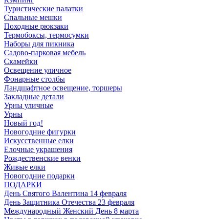
Туристические палатки
Спальные мешки
Походные рюкзаки
Термобоксы, термосумки
Наборы для пикника
Садово-парковая мебель
Скамейки
Освещение уличное
Фонарные столбы
Ландшафтное освещение, торшеры
Закладные детали
Урны уличные
Урны
Новый год!
Новогодние фигурки
Искусственные елки
Елочные украшения
Рождественские венки
Живые елки
Новогодние подарки
ПОДАРКИ
День Святого Валентина 14 февраля
День Защитника Отечества 23 февраля
Международный Женский День 8 марта