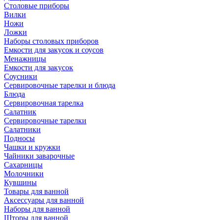
Столовые приборы
Вилки
Ножи
Ложки
Наборы столовых приборов
Емкости для закусок и соусов
Менажницы
Емкости для закусок
Соусники
Сервировочные тарелки и блюда
Блюда
Сервировочная тарелка
Салатник
Сервировочные тарелки
Салатники
Подносы
Чашки и кружки
Чайники заварочные
Сахарницы
Молочники
Кувшины
Товары для ванной
Аксессуары для ванной
Наборы для ванной
Шторы для ванной