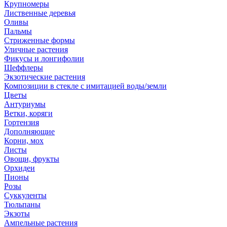
Крупномеры
Лиственные деревья
Оливы
Пальмы
Стриженные формы
Уличные растения
Фикусы и лонгифолии
Шеффлеры
Экзотические растения
Композиции в стекле с имитацией воды/земли
Цветы
Антуриумы
Ветки, коряги
Гортензия
Дополняющие
Корни, мох
Листы
Овощи, фрукты
Орхидеи
Пионы
Розы
Суккуленты
Тюльпаны
Экзоты
Ампельные растения