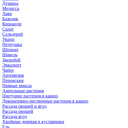
Душица
Мелисса
Лавр
Базилик
Кориандр
Салат
Сельдерей
Укроп
Петрушка
Шпинат
Щавель
Зверобой
Эвкалипт
Чабер
Артемизия
Перовския
Пряные миксы
Ампельные растения
Цветущие растения в кашпо
Декоративно-лиственные растения в кашпо
Рассада овощей и ягод
Рассада овощей
Рассада ягод
Хвойные деревья и кустарники
Ель