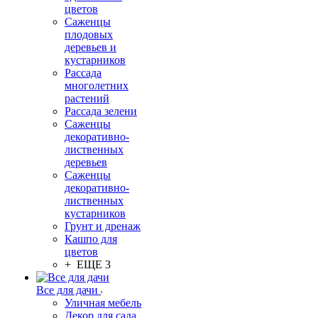
цветов
Саженцы
плодовых
деревьев и
кустарников
Рассада
многолетних
растений
Рассада зелени
Саженцы
декоративно-
лиственных
деревьев
Саженцы
декоративно-
лиственных
кустарников
Грунт и дренаж
Кашпо для
цветов
+ ЕЩЕ 3
Все для дачи
Уличная мебель
Декор для сада