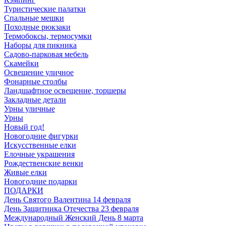
Туристические палатки
Спальные мешки
Походные рюкзаки
Термобоксы, термосумки
Наборы для пикника
Садово-парковая мебель
Скамейки
Освещение уличное
Фонарные столбы
Ландшафтное освещение, торшеры
Закладные детали
Урны уличные
Урны
Новый год!
Новогодние фигурки
Искусственные елки
Елочные украшения
Рождественские венки
Живые елки
Новогодние подарки
ПОДАРКИ
День Святого Валентина 14 февраля
День Защитника Отечества 23 февраля
Международный Женский День 8 марта