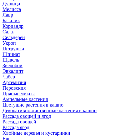
Душица
Мелисса
Лавр
Базилик
Кориандр
Салат
Сельдерей
Укроп
Петрушка
Шпинат
Щавель
Зверобой
Эвкалипт
Чабер
Артемизия
Перовския
Пряные миксы
Ампельные растения
Цветущие растения в кашпо
Декоративно-лиственные растения в кашпо
Рассада овощей и ягод
Рассада овощей
Рассада ягод
Хвойные деревья и кустарники
Ель