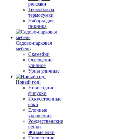
рюкзаки
Термобоксы,
термосумки
Наборы для
пикника
Садово-парковая
мебель
Скамейки
Освещение
уличное
Урны уличные
Новый год!
Новогодние
фигурки
Искусственные
елки
Елочные
украшения
Рождественские
венки
Живые елки
Новогодние