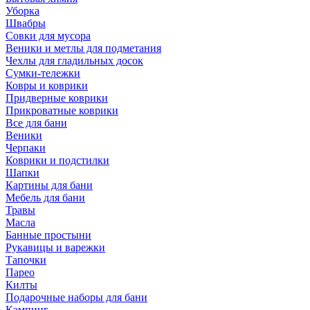
Уборка
Швабры
Совки для мусора
Веники и метлы для подметания
Чехлы для гладильных досок
Сумки-тележки
Ковры и коврики
Придверные коврики
Прикроватные коврики
Все для бани
Веники
Черпаки
Коврики и подстилки
Шапки
Картины для бани
Мебель для бани
Травы
Масла
Банные простыни
Рукавицы и варежки
Тапочки
Парео
Килты
Подарочные наборы для бани
Кэмпинг