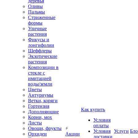
деревья
Оливы
Пальмы
Стриженные
формы
Уличные
растения
Фикусы и
лонгифолии
Шеффлеры
Экзотические
растения
Композиции в
стекле с
имитацией
воды/земли
Цветы
Антуриумы
Ветки, коряги
Гортензия
Как купить
Дополняющие
Корни, мох
Условия
Листы
оплаты
Овощи, фрукты
Условия
Услуги
Бло
Орхидеи
Акции
доставки