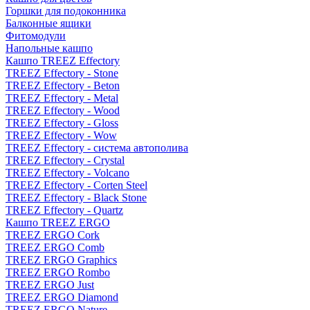
Горшки для подоконника
Балконные ящики
Фитомодули
Напольные кашпо
Кашпо TREEZ Effectory
TREEZ Effectory - Stone
TREEZ Effectory - Beton
TREEZ Effectory - Metal
TREEZ Effectory - Wood
TREEZ Effectory - Gloss
TREEZ Effectory - Wow
TREEZ Effectory - система автополива
TREEZ Effectory - Crystal
TREEZ Effectory - Volcano
TREEZ Effectory - Corten Steel
TREEZ Effectory - Black Stone
TREEZ Effectory - Quartz
Кашпо TREEZ ERGO
TREEZ ERGO Cork
TREEZ ERGO Comb
TREEZ ERGO Graphics
TREEZ ERGO Rombo
TREEZ ERGO Just
TREEZ ERGO Diamond
TREEZ ERGO Nature