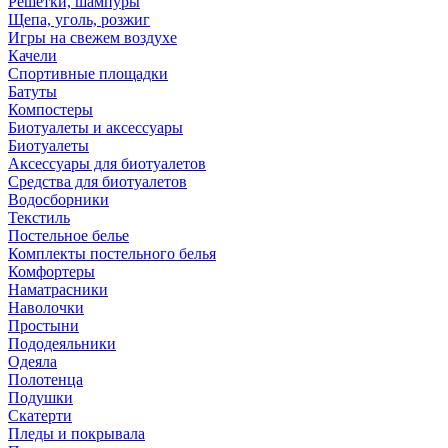
Решетки, шампуры
Щепа, уголь, розжиг
Игры на свежем воздухе
Качели
Спортивные площадки
Батуты
Компостеры
Биотуалеты и аксессуары
Биотуалеты
Аксессуары для биотуалетов
Средства для биотуалетов
Водосборники
Текстиль
Постельное белье
Комплекты постельного белья
Комфортеры
Наматрасники
Наволочки
Простыни
Пододеяльники
Одеяла
Полотенца
Подушки
Скатерти
Пледы и покрывала