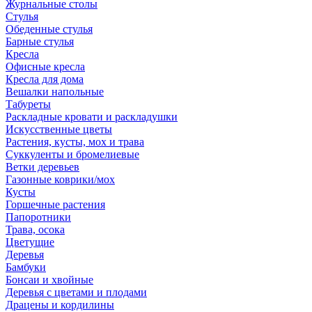
Журнальные столы
Стулья
Обеденные стулья
Барные стулья
Кресла
Офисные кресла
Кресла для дома
Вешалки напольные
Табуреты
Раскладные кровати и раскладушки
Искусственные цветы
Растения, кусты, мох и трава
Суккуленты и бромелиевые
Ветки деревьев
Газонные коврики/мох
Кусты
Горшечные растения
Папоротники
Трава, осока
Цветущие
Деревья
Бамбуки
Бонсаи и хвойные
Деревья с цветами и плодами
Драцены и кордилины