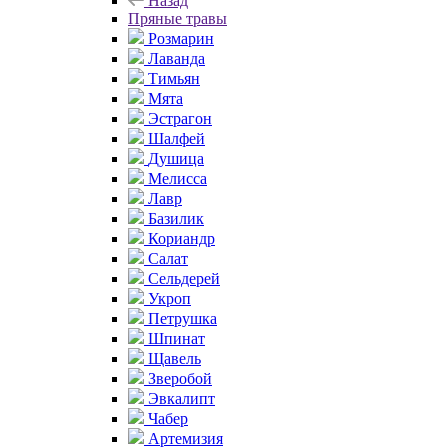
Назад
Пряные травы
Розмарин
Лаванда
Тимьян
Мята
Эстрагон
Шалфей
Душица
Мелисса
Лавр
Базилик
Кориандр
Салат
Сельдерей
Укроп
Петрушка
Шпинат
Щавель
Зверобой
Эвкалипт
Чабер
Артемизия