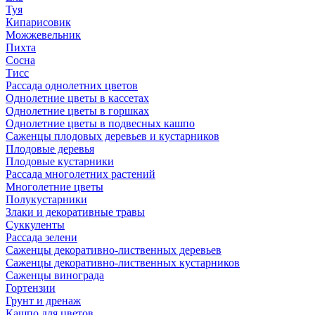
Туя
Кипарисовик
Можжевельник
Пихта
Сосна
Тисc
Рассада однолетних цветов
Однолетние цветы в кассетах
Однолетние цветы в горшках
Однолетние цветы в подвесных кашпо
Саженцы плодовых деревьев и кустарников
Плодовые деревья
Плодовые кустарники
Рассада многолетних растений
Многолетние цветы
Полукустарники
Злаки и декоративные травы
Суккуленты
Рассада зелени
Саженцы декоративно-лиственных деревьев
Саженцы декоративно-лиственных кустарников
Саженцы винограда
Гортензии
Грунт и дренаж
Кашпо для цветов