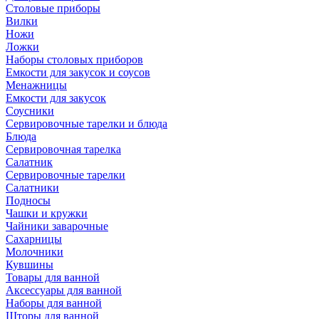
Столовые приборы
Вилки
Ножи
Ложки
Наборы столовых приборов
Емкости для закусок и соусов
Менажницы
Емкости для закусок
Соусники
Сервировочные тарелки и блюда
Блюда
Сервировочная тарелка
Салатник
Сервировочные тарелки
Салатники
Подносы
Чашки и кружки
Чайники заварочные
Сахарницы
Молочники
Кувшины
Товары для ванной
Аксессуары для ванной
Наборы для ванной
Шторы для ванной