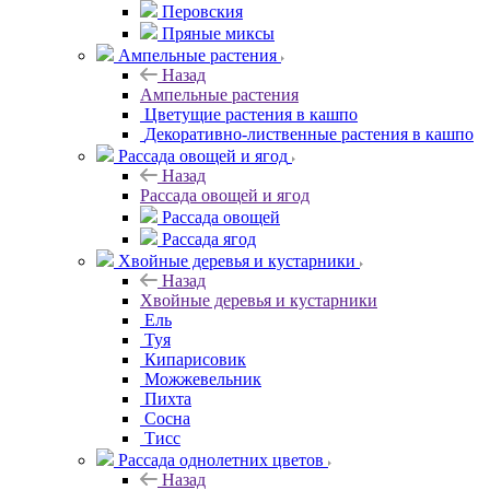
Перовския
Пряные миксы
Ампельные растения
Назад
Ампельные растения
Цветущие растения в кашпо
Декоративно-лиственные растения в кашпо
Рассада овощей и ягод
Назад
Рассада овощей и ягод
Рассада овощей
Рассада ягод
Хвойные деревья и кустарники
Назад
Хвойные деревья и кустарники
Ель
Туя
Кипарисовик
Можжевельник
Пихта
Сосна
Тисc
Рассада однолетних цветов
Назад