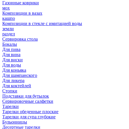
Газонные коврики
мох
Композиции в вазах
кашпо
Композиции в стекле с имитацией воды
земли
раздел
Сервировка стола
Бокалы
Для пива
Для вина
Для виски
Для воды
Для коньяка
Для шампанского
Для ликера
Для коктейлей
Стопки
Подставки для бутылок
Сервировочные салфетки
Тарелки
Тарелки обеденные плоские
Тарелки для супа глубокие
Бульонницы
Десертные тарелки