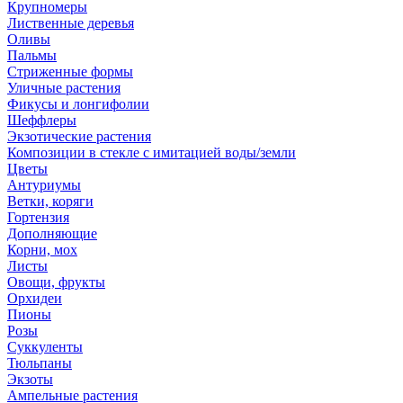
Крупномеры
Лиственные деревья
Оливы
Пальмы
Стриженные формы
Уличные растения
Фикусы и лонгифолии
Шеффлеры
Экзотические растения
Композиции в стекле с имитацией воды/земли
Цветы
Антуриумы
Ветки, коряги
Гортензия
Дополняющие
Корни, мох
Листы
Овощи, фрукты
Орхидеи
Пионы
Розы
Суккуленты
Тюльпаны
Экзоты
Ампельные растения