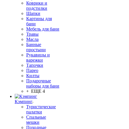
Коврики и
подстилки
Шапки
Картины для
бани
Мебель для бани
Травы
Масла
Банные
простыни
Рукавицы и
варежки
Тапочки
Парео
Килты
Подарочные
наборы для бани
+ ЕЩЕ 4
Кэмпинг
Туристические
палатки
Спальные
мешки
Походные