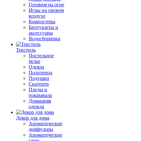
Готовим на огне
Игры на свежем
воздухе
Компостеры
Биотуалеты и
аксессуары
Водосборники
Текстиль
Постельное
белье
Одеяла
Полотенца
Подушки
Скатерти
Пледы и
покрывала
Домашняя
одежда
Декор для дома
Ароматические
диффузоры
Ароматические
саше