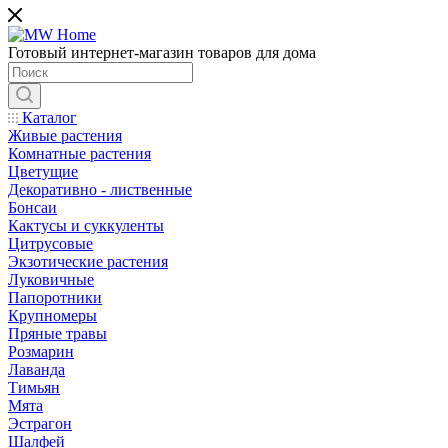
Готовый интернет-магазин товаров для дома
Каталог
Живые растения
Комнатные растения
Цветущие
Декоративно - лиственные
Бонсаи
Кактусы и суккуленты
Цитрусовые
Экзотические растения
Луковичные
Папоротники
Крупномеры
Пряные травы
Розмарин
Лаванда
Тимьян
Мята
Эстрагон
Шалфей