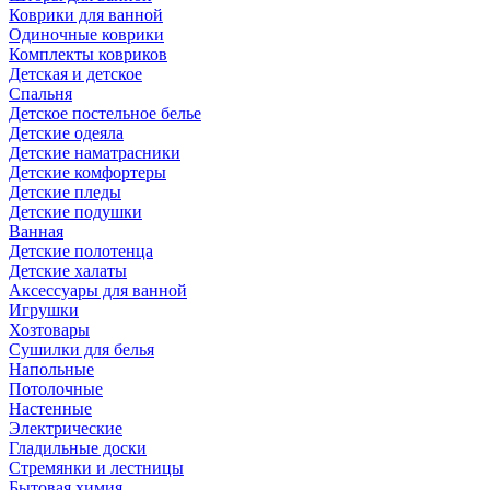
Коврики для ванной
Одиночные коврики
Комплекты ковриков
Детская и детское
Спальня
Детское постельное белье
Детские одеяла
Детские наматрасники
Детские комфортеры
Детские пледы
Детские подушки
Ванная
Детские полотенца
Детские халаты
Аксессуары для ванной
Игрушки
Хозтовары
Сушилки для белья
Напольные
Потолочные
Настенные
Электрические
Гладильные доски
Стремянки и лестницы
Бытовая химия