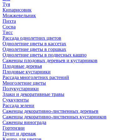
Туя
Кипарисовик
Можжевельник
Пихта
Сосна
Тисc
Рассада однолетних цветов
Однолетние цветы в кассетах
Однолетние цветы в горшках
Однолетние цветы в подвесных кашпо
Саженцы плодовых деревьев и кустарников
Плодовые деревья
Плодовые кустарники
Рассада многолетних растений
Многолетние цветы
Полукустарники
Злаки и декоративные травы
Суккуленты
Рассада зелени
Саженцы декоративно-лиственных деревьев
Саженцы декоративно-лиственных кустарников
Саженцы винограда
Гортензии
Грунт и дренаж
Кашпо для цветов