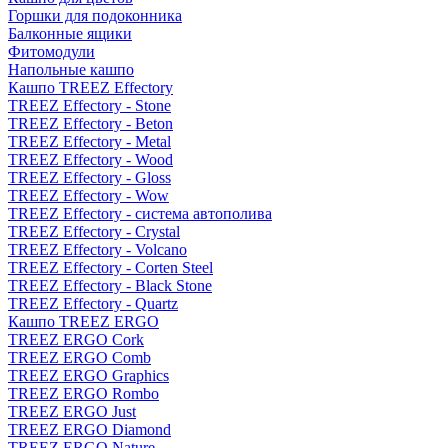
Горшки для подоконника
Балконные ящики
Фитомодули
Напольные кашпо
Кашпо TREEZ Effectory
TREEZ Effectory - Stone
TREEZ Effectory - Beton
TREEZ Effectory - Metal
TREEZ Effectory - Wood
TREEZ Effectory - Gloss
TREEZ Effectory - Wow
TREEZ Effectory - система автополива
TREEZ Effectory - Crystal
TREEZ Effectory - Volcano
TREEZ Effectory - Corten Steel
TREEZ Effectory - Black Stone
TREEZ Effectory - Quartz
Кашпо TREEZ ERGO
TREEZ ERGO Cork
TREEZ ERGO Comb
TREEZ ERGO Graphics
TREEZ ERGO Rombo
TREEZ ERGO Just
TREEZ ERGO Diamond
TREEZ ERGO Nature