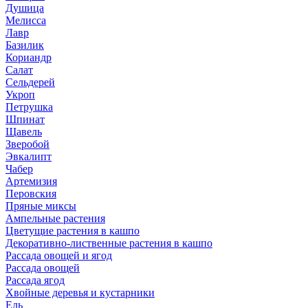
Душица
Мелисса
Лавр
Базилик
Кориандр
Салат
Сельдерей
Укроп
Петрушка
Шпинат
Щавель
Зверобой
Эвкалипт
Чабер
Артемизия
Перовския
Пряные миксы
Ампельные растения
Цветущие растения в кашпо
Декоративно-лиственные растения в кашпо
Рассада овощей и ягод
Рассада овощей
Рассада ягод
Хвойные деревья и кустарники
Ель