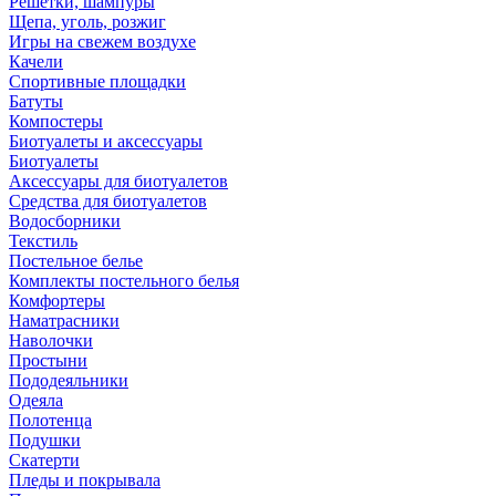
Решетки, шампуры
Щепа, уголь, розжиг
Игры на свежем воздухе
Качели
Спортивные площадки
Батуты
Компостеры
Биотуалеты и аксессуары
Биотуалеты
Аксессуары для биотуалетов
Средства для биотуалетов
Водосборники
Текстиль
Постельное белье
Комплекты постельного белья
Комфортеры
Наматрасники
Наволочки
Простыни
Пододеяльники
Одеяла
Полотенца
Подушки
Скатерти
Пледы и покрывала