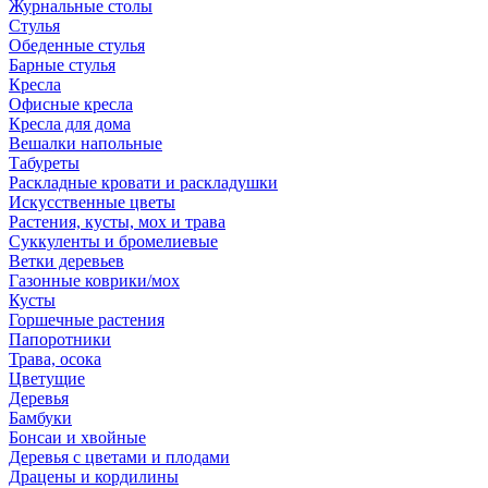
Журнальные столы
Стулья
Обеденные стулья
Барные стулья
Кресла
Офисные кресла
Кресла для дома
Вешалки напольные
Табуреты
Раскладные кровати и раскладушки
Искусственные цветы
Растения, кусты, мох и трава
Суккуленты и бромелиевые
Ветки деревьев
Газонные коврики/мох
Кусты
Горшечные растения
Папоротники
Трава, осока
Цветущие
Деревья
Бамбуки
Бонсаи и хвойные
Деревья с цветами и плодами
Драцены и кордилины