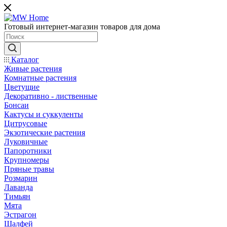
Готовый интернет-магазин товаров для дома
Каталог
Живые растения
Комнатные растения
Цветущие
Декоративно - лиственные
Бонсаи
Кактусы и суккуленты
Цитрусовые
Экзотические растения
Луковичные
Папоротники
Крупномеры
Пряные травы
Розмарин
Лаванда
Тимьян
Мята
Эстрагон
Шалфей