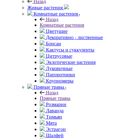
Назад
Живые растения
Комнатные растения
Назад
Комнатные растения
Цветущие
Декоративно - лиственные
Бонсаи
Кактусы и суккуленты
Цитрусовые
Экзотические растения
Луковичные
Папоротники
Крупномеры
Пряные травы
Назад
Пряные травы
Розмарин
Лаванда
Тимьян
Мята
Эстрагон
Шалфей