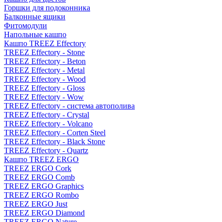
Горшки для подоконника
Балконные ящики
Фитомодули
Напольные кашпо
Кашпо TREEZ Effectory
TREEZ Effectory - Stone
TREEZ Effectory - Beton
TREEZ Effectory - Metal
TREEZ Effectory - Wood
TREEZ Effectory - Gloss
TREEZ Effectory - Wow
TREEZ Effectory - система автополива
TREEZ Effectory - Crystal
TREEZ Effectory - Volcano
TREEZ Effectory - Corten Steel
TREEZ Effectory - Black Stone
TREEZ Effectory - Quartz
Кашпо TREEZ ERGO
TREEZ ERGO Cork
TREEZ ERGO Comb
TREEZ ERGO Graphics
TREEZ ERGO Rombo
TREEZ ERGO Just
TREEZ ERGO Diamond
TREEZ ERGO Nature