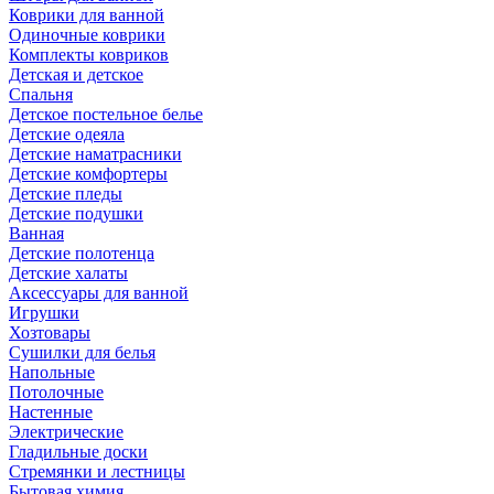
Коврики для ванной
Одиночные коврики
Комплекты ковриков
Детская и детское
Спальня
Детское постельное белье
Детские одеяла
Детские наматрасники
Детские комфортеры
Детские пледы
Детские подушки
Ванная
Детские полотенца
Детские халаты
Аксессуары для ванной
Игрушки
Хозтовары
Сушилки для белья
Напольные
Потолочные
Настенные
Электрические
Гладильные доски
Стремянки и лестницы
Бытовая химия