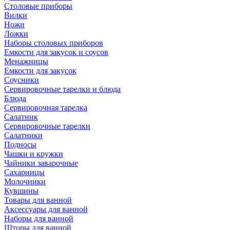
Столовые приборы
Вилки
Ножи
Ложки
Наборы столовых приборов
Емкости для закусок и соусов
Менажницы
Емкости для закусок
Соусники
Сервировочные тарелки и блюда
Блюда
Сервировочная тарелка
Салатник
Сервировочные тарелки
Салатники
Подносы
Чашки и кружки
Чайники заварочные
Сахарницы
Молочники
Кувшины
Товары для ванной
Аксессуары для ванной
Наборы для ванной
Шторы для ванной