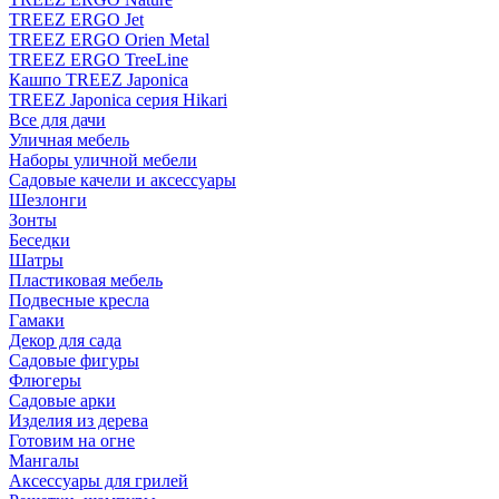
TREEZ ERGO Jet
TREEZ ERGO Orien Metal
TREEZ ERGO TreeLine
Кашпо TREEZ Japonica
TREEZ Japonica серия Hikari
Все для дачи
Уличная мебель
Наборы уличной мебели
Садовые качели и аксессуары
Шезлонги
Зонты
Беседки
Шатры
Пластиковая мебель
Подвесные кресла
Гамаки
Декор для сада
Садовые фигуры
Флюгеры
Садовые арки
Изделия из дерева
Готовим на огне
Мангалы
Аксессуары для грилей