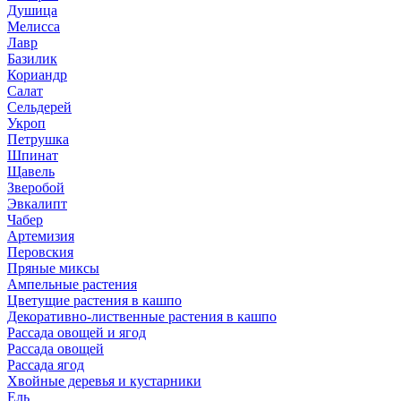
Душица
Мелисса
Лавр
Базилик
Кориандр
Салат
Сельдерей
Укроп
Петрушка
Шпинат
Щавель
Зверобой
Эвкалипт
Чабер
Артемизия
Перовския
Пряные миксы
Ампельные растения
Цветущие растения в кашпо
Декоративно-лиственные растения в кашпо
Рассада овощей и ягод
Рассада овощей
Рассада ягод
Хвойные деревья и кустарники
Ель