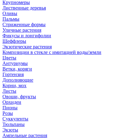
Крупномеры
Лиственные деревья
Оливы
Пальмы
Стриженные формы
Уличные растения
Фикусы и лонгифолии
Шеффлеры
Экзотические растения
Композиции в стекле с имитацией воды/земли
Цветы
Антуриумы
Ветки, коряги
Гортензия
Дополняющие
Корни, мох
Листы
Овощи, фрукты
Орхидеи
Пионы
Розы
Суккуленты
Тюльпаны
Экзоты
Ампельные растения