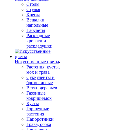
Столы
Стулья
Кресла
Вешалки
напольные
Табуреты
Раскладные
кровати и
раскладушки
Искусственные цветы
Растения, кусты,
мох и трава
Суккуленты и
бромелиевые
Ветки деревьев
Газонные
коврики/мох
Кусты
Горшечные
растения
Папоротники
Трава, осока
Цветущие