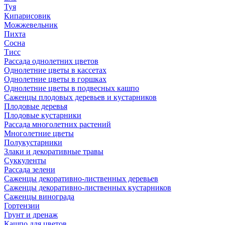
Туя
Кипарисовик
Можжевельник
Пихта
Сосна
Тисc
Рассада однолетних цветов
Однолетние цветы в кассетах
Однолетние цветы в горшках
Однолетние цветы в подвесных кашпо
Саженцы плодовых деревьев и кустарников
Плодовые деревья
Плодовые кустарники
Рассада многолетних растений
Многолетние цветы
Полукустарники
Злаки и декоративные травы
Суккуленты
Рассада зелени
Саженцы декоративно-лиственных деревьев
Саженцы декоративно-лиственных кустарников
Саженцы винограда
Гортензии
Грунт и дренаж
Кашпо для цветов