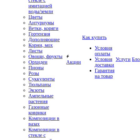
стекле с
имитацией
воды/земли
Цветы
Антуриумы
Ветки, коряги
Гортензия
Как купить
Дополняющие
Корни, мох
Условия
Листы
оплаты
Овощи, фрукты
Условия
Услуги
Бло
Орхидеи
Акции
доставки
Пионы
Гарантия
Розы
на товар
Суккуленты
Тюльпаны
Экзоты
Ампельные
растения
Газонные
коврики
Композиции в
вазах
Композиции в
стекле с