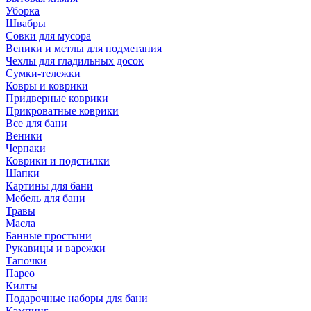
Уборка
Швабры
Совки для мусора
Веники и метлы для подметания
Чехлы для гладильных досок
Сумки-тележки
Ковры и коврики
Придверные коврики
Прикроватные коврики
Все для бани
Веники
Черпаки
Коврики и подстилки
Шапки
Картины для бани
Мебель для бани
Травы
Масла
Банные простыни
Рукавицы и варежки
Тапочки
Парео
Килты
Подарочные наборы для бани
Кэмпинг