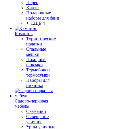
Парео
Килты
Подарочные
наборы для бани
+ ЕЩЕ 4
Кэмпинг
Туристические
палатки
Спальные
мешки
Походные
рюкзаки
Термобоксы,
термосумки
Наборы для
пикника
Садово-парковая
мебель
Скамейки
Освещение
уличное
Урны уличные