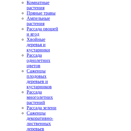
Комнатные
растения
Пряные травы
Ампельные
растения
Рассада овощей
и ягод
Хвойные
деревья и
кустарники
Рассада
однолетних
цветов
Саженцы
плодовых
деревьев и
кустарников
Рассада
многолетних
растений
Рассада зелени
Саженцы
декоративно-
лиственных
деревьев