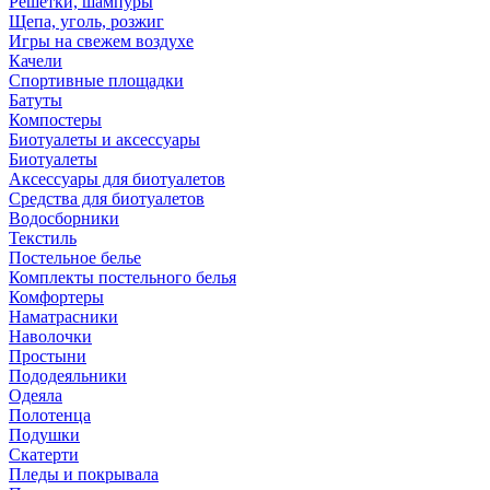
Решетки, шампуры
Щепа, уголь, розжиг
Игры на свежем воздухе
Качели
Спортивные площадки
Батуты
Компостеры
Биотуалеты и аксессуары
Биотуалеты
Аксессуары для биотуалетов
Средства для биотуалетов
Водосборники
Текстиль
Постельное белье
Комплекты постельного белья
Комфортеры
Наматрасники
Наволочки
Простыни
Пододеяльники
Одеяла
Полотенца
Подушки
Скатерти
Пледы и покрывала