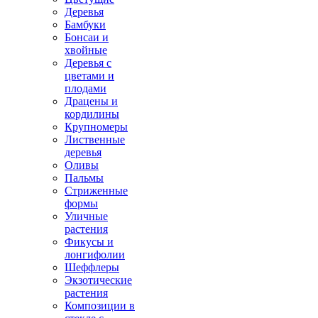
Деревья
Бамбуки
Бонсаи и
хвойные
Деревья с
цветами и
плодами
Драцены и
кордилины
Крупномеры
Лиственные
деревья
Оливы
Пальмы
Стриженные
формы
Уличные
растения
Фикусы и
лонгифолии
Шеффлеры
Экзотические
растения
Композиции в