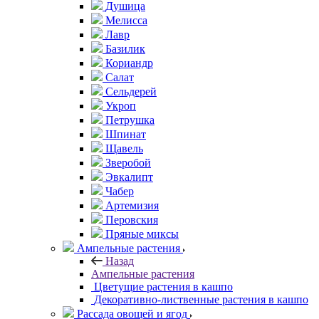
Душица
Мелисса
Лавр
Базилик
Кориандр
Салат
Сельдерей
Укроп
Петрушка
Шпинат
Щавель
Зверобой
Эвкалипт
Чабер
Артемизия
Перовския
Пряные миксы
Ампельные растения
Назад
Ампельные растения
Цветущие растения в кашпо
Декоративно-лиственные растения в кашпо
Рассада овощей и ягод