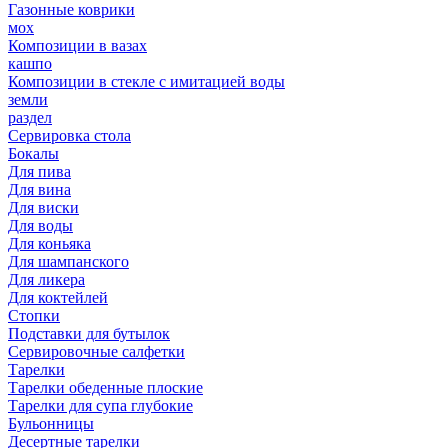
Газонные коврики
мох
Композиции в вазах
кашпо
Композиции в стекле с имитацией воды
земли
раздел
Сервировка стола
Бокалы
Для пива
Для вина
Для виски
Для воды
Для коньяка
Для шампанского
Для ликера
Для коктейлей
Стопки
Подставки для бутылок
Сервировочные салфетки
Тарелки
Тарелки обеденные плоские
Тарелки для супа глубокие
Бульонницы
Десертные тарелки