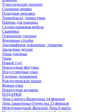
Туристические палатки
Спальные мешки
Походные рюкзаки
Термобоксы, термосумки
Наборы для пикника
Садово-парковая мебель
Скамейки
Освещение уличное
Фонарные столбы
Ландшафтное освещение, торшеры
Закладные детали
Урны уличные
Урны
Новый год!
Новогодние фигурки
Искусственные елки
Елочные украшения
Рождественские венки
Живые елки
Новогодние подарки
ПОДАРКИ
День Святого Валентина 14 февраля
День Защитника Отечества 23 февраля
Международный Женский День 8 марта