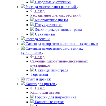
Плодовые кустарники
Рассада многолетних растений
Назад
Рассада многолетних растений
Многолетние цветы
Полукустарники
Злаки и декоративные травы
Суккуленты
Рассада зелени
Саженцы декоративно-лиственных деревьев
Саженцы декоративно-лиственных
кустарников
Назад
Саженцы декоративно-лиственных
кустарников
Саженцы винограда
Гортензии
Грунт и дренаж
Кашпо для цветов
Назад
Кашпо для цветов
Горшки для подоконника
Балконные ящики