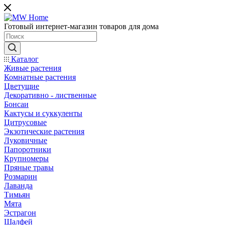
Готовый интернет-магазин товаров для дома
Каталог
Живые растения
Комнатные растения
Цветущие
Декоративно - лиственные
Бонсаи
Кактусы и суккуленты
Цитрусовые
Экзотические растения
Луковичные
Папоротники
Крупномеры
Пряные травы
Розмарин
Лаванда
Тимьян
Мята
Эстрагон
Шалфей