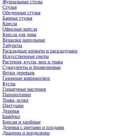
Журнальные столы
Стулья
Обеденные стулья
Барные стулья
Кресла
Офисные кресла
Кресла для дома
Вешалки напольные
Табуреты
Раскладные кровати и раскладушки
Искусственные цветы
Растения, кусты, мох и трава
Суккуленты и бромелиевые
Ветки деревьев
Газонные коврики/мох
Кусты
Горшечные растения
Папоротники
Трава, осока
Цветущие
Деревья
Бамбуки
Бонсаи и хвойные
Деревья с цветами и плодами
Драцены и кордилины