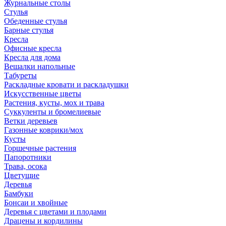
Журнальные столы
Стулья
Обеденные стулья
Барные стулья
Кресла
Офисные кресла
Кресла для дома
Вешалки напольные
Табуреты
Раскладные кровати и раскладушки
Искусственные цветы
Растения, кусты, мох и трава
Суккуленты и бромелиевые
Ветки деревьев
Газонные коврики/мох
Кусты
Горшечные растения
Папоротники
Трава, осока
Цветущие
Деревья
Бамбуки
Бонсаи и хвойные
Деревья с цветами и плодами
Драцены и кордилины