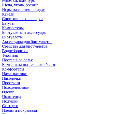
Решетки, шампуры
Щепа, уголь, розжиг
Игры на свежем воздухе
Качели
Спортивные площадки
Батуты
Компостеры
Биотуалеты и аксессуары
Биотуалеты
Аксессуары для биотуалетов
Средства для биотуалетов
Водосборники
Текстиль
Постельное белье
Комплекты постельного белья
Комфортеры
Наматрасники
Наволочки
Простыни
Пододеяльники
Одеяла
Полотенца
Подушки
Скатерти
Пледы и покрывала