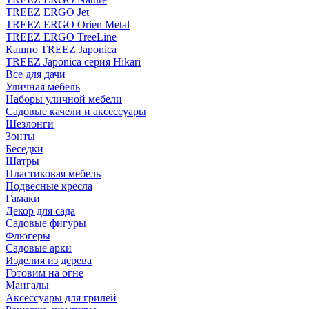
TREEZ ERGO Jet
TREEZ ERGO Orien Metal
TREEZ ERGO TreeLine
Кашпо TREEZ Japonica
TREEZ Japonica серия Hikari
Все для дачи
Уличная мебель
Наборы уличной мебели
Садовые качели и аксессуары
Шезлонги
Зонты
Беседки
Шатры
Пластиковая мебель
Подвесные кресла
Гамаки
Декор для сада
Садовые фигуры
Флюгеры
Садовые арки
Изделия из дерева
Готовим на огне
Мангалы
Аксессуары для грилей