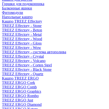
Горшки для подоконника
Балконные ящики
Фитомодули
Напольные кашпо
Кашпо TREEZ Effectory
TREEZ Effectory - Stone
TREEZ Effectory - Beton
TREEZ Effectory - Metal
TREEZ Effectory - Wood
TREEZ Effectory - Gloss
TREEZ Effectory - Wow
TREEZ Effectory - система автополива
TREEZ Effectory - Crystal
TREEZ Effectory - Volcano
TREEZ Effectory - Corten Steel
TREEZ Effectory - Black Stone
TREEZ Effectory - Quartz
Кашпо TREEZ ERGO
TREEZ ERGO Cork
TREEZ ERGO Comb
TREEZ ERGO Graphics
TREEZ ERGO Rombo
TREEZ ERGO Just
TREEZ ERGO Diamond
TREEZ ERGO Nature