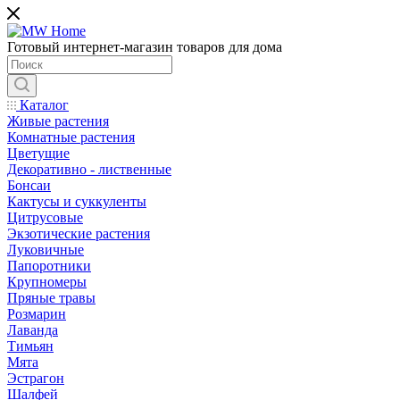
Готовый интернет-магазин товаров для дома
Каталог
Живые растения
Комнатные растения
Цветущие
Декоративно - лиственные
Бонсаи
Кактусы и суккуленты
Цитрусовые
Экзотические растения
Луковичные
Папоротники
Крупномеры
Пряные травы
Розмарин
Лаванда
Тимьян
Мята
Эстрагон
Шалфей