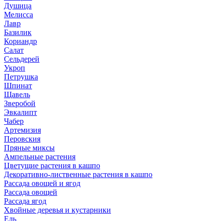
Душица
Мелисса
Лавр
Базилик
Кориандр
Салат
Сельдерей
Укроп
Петрушка
Шпинат
Щавель
Зверобой
Эвкалипт
Чабер
Артемизия
Перовския
Пряные миксы
Ампельные растения
Цветущие растения в кашпо
Декоративно-лиственные растения в кашпо
Рассада овощей и ягод
Рассада овощей
Рассада ягод
Хвойные деревья и кустарники
Ель