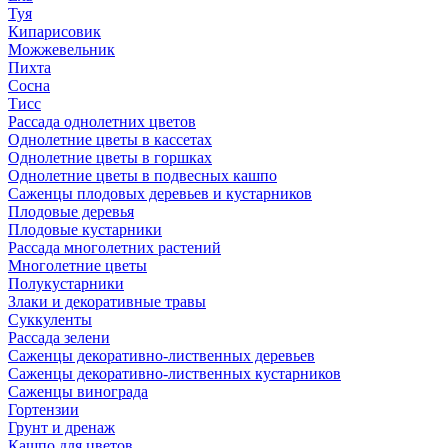
Туя
Кипарисовик
Можжевельник
Пихта
Сосна
Тисc
Рассада однолетних цветов
Однолетние цветы в кассетах
Однолетние цветы в горшках
Однолетние цветы в подвесных кашпо
Саженцы плодовых деревьев и кустарников
Плодовые деревья
Плодовые кустарники
Рассада многолетних растений
Многолетние цветы
Полукустарники
Злаки и декоративные травы
Суккуленты
Рассада зелени
Саженцы декоративно-лиственных деревьев
Саженцы декоративно-лиственных кустарников
Саженцы винограда
Гортензии
Грунт и дренаж
Кашпо для цветов