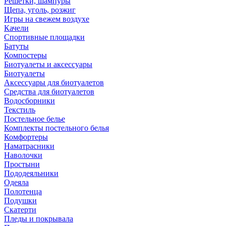
Решетки, шампуры
Щепа, уголь, розжиг
Игры на свежем воздухе
Качели
Спортивные площадки
Батуты
Компостеры
Биотуалеты и аксессуары
Биотуалеты
Аксессуары для биотуалетов
Средства для биотуалетов
Водосборники
Текстиль
Постельное белье
Комплекты постельного белья
Комфортеры
Наматрасники
Наволочки
Простыни
Пододеяльники
Одеяла
Полотенца
Подушки
Скатерти
Пледы и покрывала