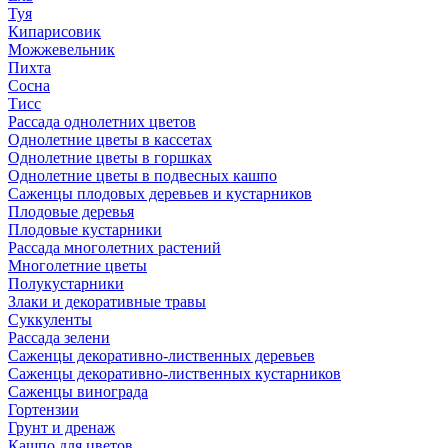
Туя
Кипарисовик
Можжевельник
Пихта
Сосна
Тисc
Рассада однолетних цветов
Однолетние цветы в кассетах
Однолетние цветы в горшках
Однолетние цветы в подвесных кашпо
Саженцы плодовых деревьев и кустарников
Плодовые деревья
Плодовые кустарники
Рассада многолетних растений
Многолетние цветы
Полукустарники
Злаки и декоративные травы
Суккуленты
Рассада зелени
Саженцы декоративно-лиственных деревьев
Саженцы декоративно-лиственных кустарников
Саженцы винограда
Гортензии
Грунт и дренаж
Кашпо для цветов