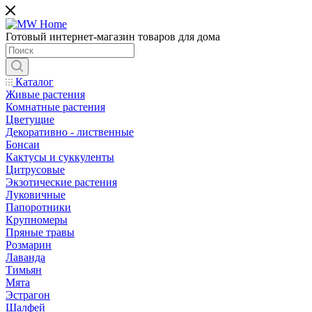
Готовый интернет-магазин товаров для дома
Каталог
Живые растения
Комнатные растения
Цветущие
Декоративно - лиственные
Бонсаи
Кактусы и суккуленты
Цитрусовые
Экзотические растения
Луковичные
Папоротники
Крупномеры
Пряные травы
Розмарин
Лаванда
Тимьян
Мята
Эстрагон
Шалфей