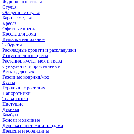
Журнальные столы
Стулья
Обеденные стулья
Барные стулья
Кресла
Офисные кресла
Кресла для дома
Вешалки напольные
Табуреты
Раскладные кровати и раскладушки
Искусственные цветы
Растения, кусты, мох и трава
Суккуленты и бромелиевые
Ветки деревьев
Газонные коврики/мох
Кусты
Горшечные растения
Папоротники
Трава, осока
Цветущие
Деревья
Бамбуки
Бонсаи и хвойные
Деревья с цветами и плодами
Драцены и кордилины