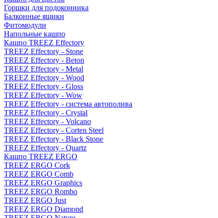
Горшки для подоконника
Балконные ящики
Фитомодули
Напольные кашпо
Кашпо TREEZ Effectory
TREEZ Effectory - Stone
TREEZ Effectory - Beton
TREEZ Effectory - Metal
TREEZ Effectory - Wood
TREEZ Effectory - Gloss
TREEZ Effectory - Wow
TREEZ Effectory - система автополива
TREEZ Effectory - Crystal
TREEZ Effectory - Volcano
TREEZ Effectory - Corten Steel
TREEZ Effectory - Black Stone
TREEZ Effectory - Quartz
Кашпо TREEZ ERGO
TREEZ ERGO Cork
TREEZ ERGO Comb
TREEZ ERGO Graphics
TREEZ ERGO Rombo
TREEZ ERGO Just
TREEZ ERGO Diamond
TREEZ ERGO Nature