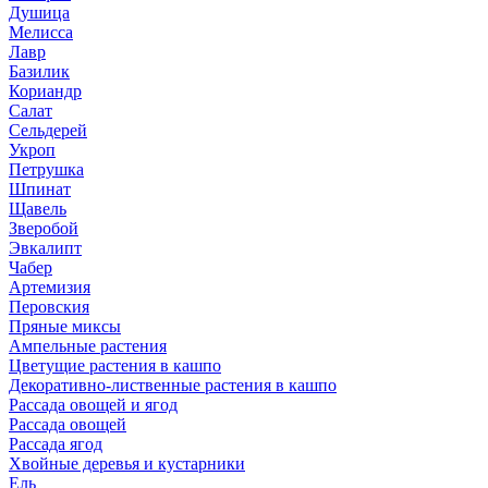
Душица
Мелисса
Лавр
Базилик
Кориандр
Салат
Сельдерей
Укроп
Петрушка
Шпинат
Щавель
Зверобой
Эвкалипт
Чабер
Артемизия
Перовския
Пряные миксы
Ампельные растения
Цветущие растения в кашпо
Декоративно-лиственные растения в кашпо
Рассада овощей и ягод
Рассада овощей
Рассада ягод
Хвойные деревья и кустарники
Ель