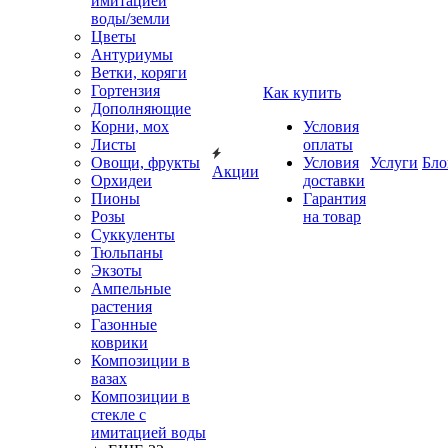
имитацией
воды/земли
Цветы
Антуриумы
Ветки, коряги
Гортензия
Как купить
Дополняющие
Корни, мох
Условия
Листы
оплаты
Овощи, фрукты
Условия
Услуги
Бло
Акции
Орхидеи
доставки
Пионы
Гарантия
Розы
на товар
Суккуленты
Тюльпаны
Экзоты
Ампельные
растения
Газонные
коврики
Композиции в
вазах
Композиции в
стекле с
имитацией воды