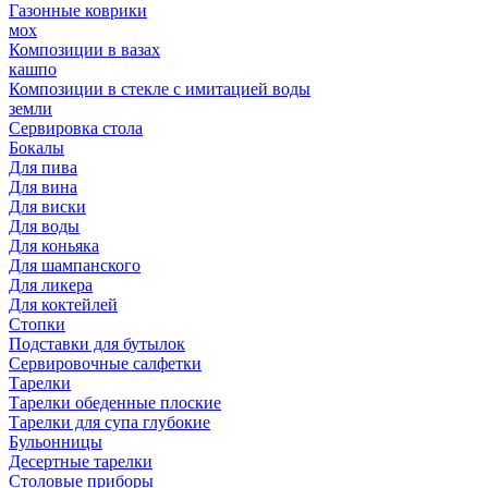
Газонные коврики
мох
Композиции в вазах
кашпо
Композиции в стекле с имитацией воды
земли
Сервировка стола
Бокалы
Для пива
Для вина
Для виски
Для воды
Для коньяка
Для шампанского
Для ликера
Для коктейлей
Стопки
Подставки для бутылок
Сервировочные салфетки
Тарелки
Тарелки обеденные плоские
Тарелки для супа глубокие
Бульонницы
Десертные тарелки
Столовые приборы