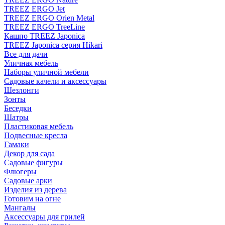
TREEZ ERGO Jet
TREEZ ERGO Orien Metal
TREEZ ERGO TreeLine
Кашпо TREEZ Japonica
TREEZ Japonica серия Hikari
Все для дачи
Уличная мебель
Наборы уличной мебели
Садовые качели и аксессуары
Шезлонги
Зонты
Беседки
Шатры
Пластиковая мебель
Подвесные кресла
Гамаки
Декор для сада
Садовые фигуры
Флюгеры
Садовые арки
Изделия из дерева
Готовим на огне
Мангалы
Аксессуары для грилей