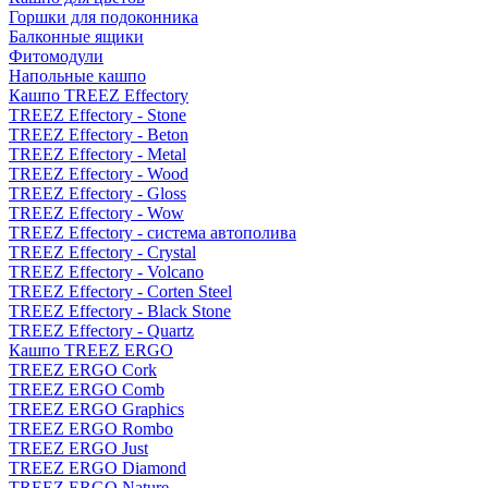
Горшки для подоконника
Балконные ящики
Фитомодули
Напольные кашпо
Кашпо TREEZ Effectory
TREEZ Effectory - Stone
TREEZ Effectory - Beton
TREEZ Effectory - Metal
TREEZ Effectory - Wood
TREEZ Effectory - Gloss
TREEZ Effectory - Wow
TREEZ Effectory - система автополива
TREEZ Effectory - Crystal
TREEZ Effectory - Volcano
TREEZ Effectory - Corten Steel
TREEZ Effectory - Black Stone
TREEZ Effectory - Quartz
Кашпо TREEZ ERGO
TREEZ ERGO Cork
TREEZ ERGO Comb
TREEZ ERGO Graphics
TREEZ ERGO Rombo
TREEZ ERGO Just
TREEZ ERGO Diamond
TREEZ ERGO Nature