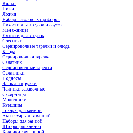
Вилки
Ножи
Ложки
Наборы столовых приборов
Емкости для закусок и соусов
Менажницы
Емкости для закусок
Соусники
Сервировочные тарелки и блюда
Блюда
Сервировочная тарелка
Салатник
Сервировочные тарелки
Салатники
Подносы
Чашки и кружки
Чайники заварочные
Сахарницы
Молочники
Кувшины
Товары для ванной
Аксессуары для ванной
Наборы для ванной
Шторы для ванной
Коврики для ванной