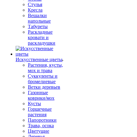
Стулья
Кресла
Вешалки
напольные
Табуреты
Раскладные
кровати и
раскладушки
Искусственные цветы
Растения, кусты,
мох и трава
Суккуленты и
бромелиевые
Ветки деревьев
Газонные
коврики/мох
Кусты
Горшечные
растения
Папоротники
Трава, осока
Цветущие
Деревья