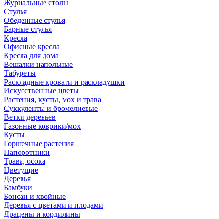
Журнальные столы
Стулья
Обеденные стулья
Барные стулья
Кресла
Офисные кресла
Кресла для дома
Вешалки напольные
Табуреты
Раскладные кровати и раскладушки
Искусственные цветы
Растения, кусты, мох и трава
Суккуленты и бромелиевые
Ветки деревьев
Газонные коврики/мох
Кусты
Горшечные растения
Папоротники
Трава, осока
Цветущие
Деревья
Бамбуки
Бонсаи и хвойные
Деревья с цветами и плодами
Драцены и кордилины