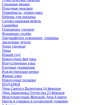
Спальные мешки
Походные рюкзаки
Термобоксы, термосумки
Наборы для пикника
Садово-парковая мебель
Скамейки
Освещение уличное
Фонарные столбы
Ландшафтное освещение, торшеры
Закладные детали
Урны уличные
Урны
Новый год!
Новогодние фигурки
Искусственные елки
Елочные украшения
Рождественские венки
Живые елки
Новогодние подарки
ПОДАРКИ
День Святого Валентина 14 февраля
День Защитника Отечества 23 февраля
Международный Женский День 8 марта
Цветы в горшках в подарочной упаковке