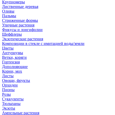
Крупномеры
Лиственные деревья
Оливы
Пальмы
Стриженные формы
Уличные растения
Фикусы и лонгифолии
Шеффлеры
Экзотические растения
Композиции в стекле с имитацией воды/земли
Цветы
Антуриумы
Ветки, коряги
Гортензия
Дополняющие
Корни, мох
Листы
Овощи, фрукты
Орхидеи
Пионы
Розы
Суккуленты
Тюльпаны
Экзоты
Ампельные растения