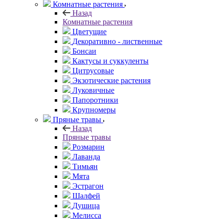
Комнатные растения
Назад
Комнатные растения
Цветущие
Декоративно - лиственные
Бонсаи
Кактусы и суккуленты
Цитрусовые
Экзотические растения
Луковичные
Папоротники
Крупномеры
Пряные травы
Назад
Пряные травы
Розмарин
Лаванда
Тимьян
Мята
Эстрагон
Шалфей
Душица
Мелисса