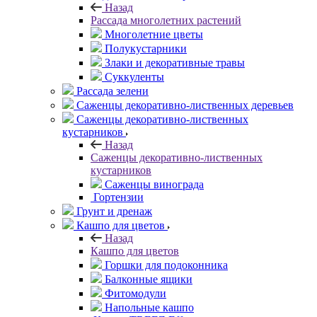
Назад
Рассада многолетних растений
Многолетние цветы
Полукустарники
Злаки и декоративные травы
Суккуленты
Рассада зелени
Саженцы декоративно-лиственных деревьев
Саженцы декоративно-лиственных
кустарников
Назад
Саженцы декоративно-лиственных
кустарников
Саженцы винограда
Гортензии
Грунт и дренаж
Кашпо для цветов
Назад
Кашпо для цветов
Горшки для подоконника
Балконные ящики
Фитомодули
Напольные кашпо