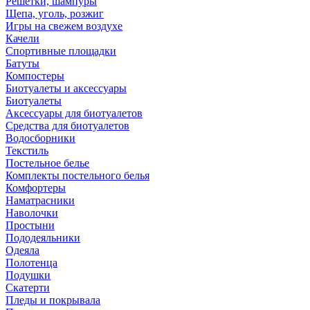
Решетки, шампуры
Щепа, уголь, розжиг
Игры на свежем воздухе
Качели
Спортивные площадки
Батуты
Компостеры
Биотуалеты и аксессуары
Биотуалеты
Аксессуары для биотуалетов
Средства для биотуалетов
Водосборники
Текстиль
Постельное белье
Комплекты постельного белья
Комфортеры
Наматрасники
Наволочки
Простыни
Пододеяльники
Одеяла
Полотенца
Подушки
Скатерти
Пледы и покрывала