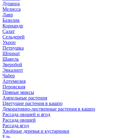
Душица
Мелисса
Лавр
Базилик
Кориандр
Салат
Сельдерей
Укроп
Петрушка
Шпинат
Щавель
Зверобой
Эвкалипт
Чабер
Артемизия
Перовския
Пряные миксы
Ампельные растения
Цветущие растения в кашпо
Декоративно-лиственные растения в кашпо
Рассада овощей и ягод
Рассада овощей
Рассада ягод
Хвойные деревья и кустарники
Ель