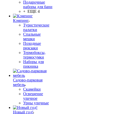
Подарочные
наборы для бани
+ ЕЩЕ 4
Кэмпинг
Туристические
палатки
Спальные
мешки
Походные
рюкзаки
Термобоксы,
термосумки
Наборы для
пикника
Садово-парковая
мебель
Скамейки
Освещение
уличное
Урны уличные
Новый год!