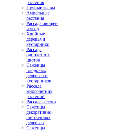
растения
Пряные травы
Ампельные
растения
Рассада овощей
и ягод
Хвойные
деревья и
кустарники
Рассада
однолетних
цветов
Саженцы
плодовых
деревьев и
кустарников
Рассада
многолетних
растений
Рассада зелени
Саженцы
декоративно-
лиственных
деревьев
Саженцы