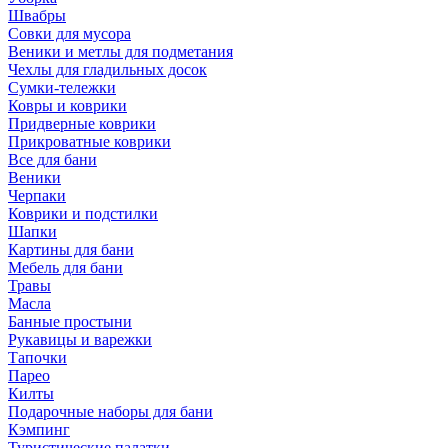
Швабры
Совки для мусора
Веники и метлы для подметания
Чехлы для гладильных досок
Сумки-тележки
Ковры и коврики
Придверные коврики
Прикроватные коврики
Все для бани
Веники
Черпаки
Коврики и подстилки
Шапки
Картины для бани
Мебель для бани
Травы
Масла
Банные простыни
Рукавицы и варежки
Тапочки
Парео
Килты
Подарочные наборы для бани
Кэмпинг
Туристические палатки