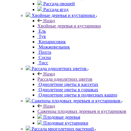
Рассада овощей
Рассада ягод
Хвойные деревья и кустарники
Назад
Хвойные деревья и кустарники
Ель
Туя
Кипарисовик
Можжевельник
Пихта
Сосна
Тисc
Рассада однолетних цветов
Назад
Рассада однолетних цветов
Однолетние цветы в кассетах
Однолетние цветы в горшках
Однолетние цветы в подвесных кашпо
Саженцы плодовых деревьев и кустарников
Назад
Саженцы плодовых деревьев и кустарников
Плодовые деревья
Плодовые кустарники
Рассада многолетних растений