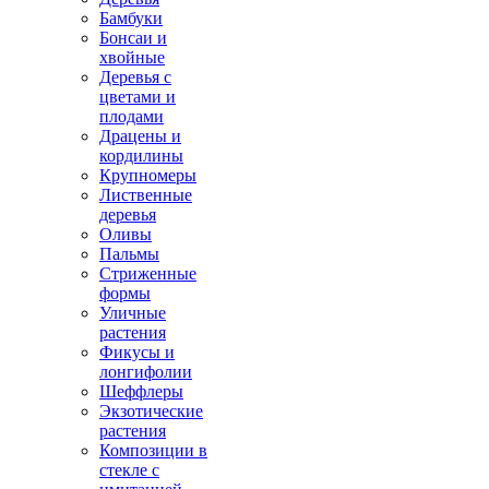
Бамбуки
Бонсаи и
хвойные
Деревья с
цветами и
плодами
Драцены и
кордилины
Крупномеры
Лиственные
деревья
Оливы
Пальмы
Стриженные
формы
Уличные
растения
Фикусы и
лонгифолии
Шеффлеры
Экзотические
растения
Композиции в
стекле с