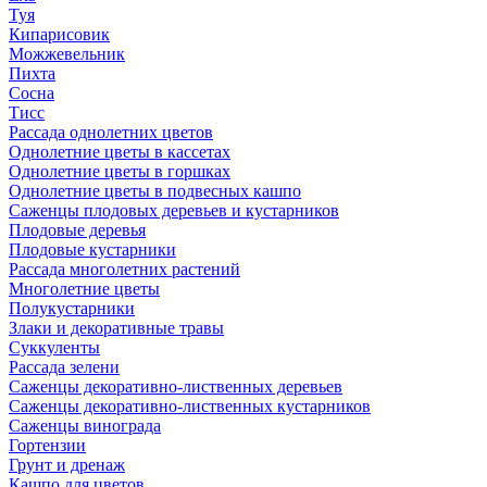
Туя
Кипарисовик
Можжевельник
Пихта
Сосна
Тисc
Рассада однолетних цветов
Однолетние цветы в кассетах
Однолетние цветы в горшках
Однолетние цветы в подвесных кашпо
Саженцы плодовых деревьев и кустарников
Плодовые деревья
Плодовые кустарники
Рассада многолетних растений
Многолетние цветы
Полукустарники
Злаки и декоративные травы
Суккуленты
Рассада зелени
Саженцы декоративно-лиственных деревьев
Саженцы декоративно-лиственных кустарников
Саженцы винограда
Гортензии
Грунт и дренаж
Кашпо для цветов