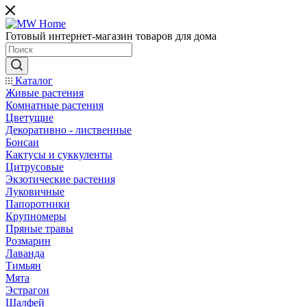
Готовый интернет-магазин товаров для дома
Каталог
Живые растения
Комнатные растения
Цветущие
Декоративно - лиственные
Бонсаи
Кактусы и суккуленты
Цитрусовые
Экзотические растения
Луковичные
Папоротники
Крупномеры
Пряные травы
Розмарин
Лаванда
Тимьян
Мята
Эстрагон
Шалфей