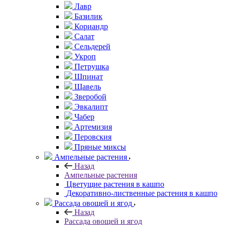
Лавр
Базилик
Кориандр
Салат
Сельдерей
Укроп
Петрушка
Шпинат
Щавель
Зверобой
Эвкалипт
Чабер
Артемизия
Перовския
Пряные миксы
Ампельные растения
Назад
Ампельные растения
Цветущие растения в кашпо
Декоративно-лиственные растения в кашпо
Рассада овощей и ягод
Назад
Рассада овощей и ягод