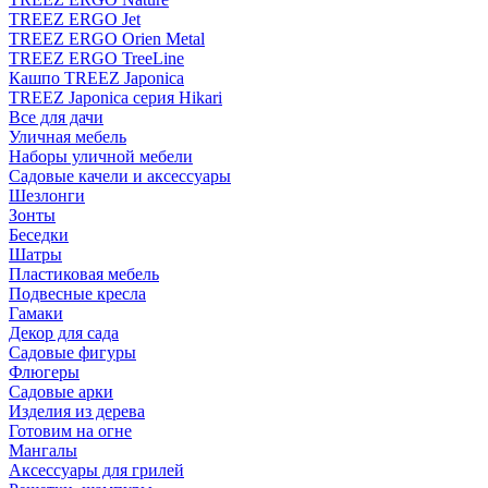
TREEZ ERGO Jet
TREEZ ERGO Orien Metal
TREEZ ERGO TreeLine
Кашпо TREEZ Japonica
TREEZ Japonica серия Hikari
Все для дачи
Уличная мебель
Наборы уличной мебели
Садовые качели и аксессуары
Шезлонги
Зонты
Беседки
Шатры
Пластиковая мебель
Подвесные кресла
Гамаки
Декор для сада
Садовые фигуры
Флюгеры
Садовые арки
Изделия из дерева
Готовим на огне
Мангалы
Аксессуары для грилей