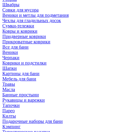
Швабры
Совки для мусора
Веники и метлы для подметания
Чехлы для гладильных досок
Сумки-тележки
Ковры и коврики
Придверные коврики
Прикроватные коврики
Все для бани
Веники
Черпаки
Коврики и подстилки
Шапки
Картины для бани
Мебель для бани
Травы
Масла
Банные простыни
Рукавицы и варежки
Тапочки
Парео
Килты
Подарочные наборы для бани
Кэмпинг
Туристические палатки