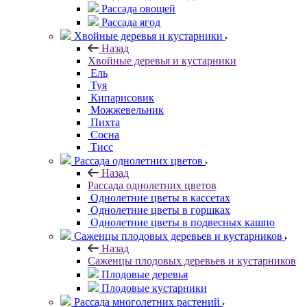
Рассада овощей
Рассада ягод
Хвойные деревья и кустарники
Назад
Хвойные деревья и кустарники
Ель
Туя
Кипарисовик
Можжевельник
Пихта
Сосна
Тисc
Рассада однолетних цветов
Назад
Рассада однолетних цветов
Однолетние цветы в кассетах
Однолетние цветы в горшках
Однолетние цветы в подвесных кашпо
Саженцы плодовых деревьев и кустарников
Назад
Саженцы плодовых деревьев и кустарников
Плодовые деревья
Плодовые кустарники
Рассада многолетних растений