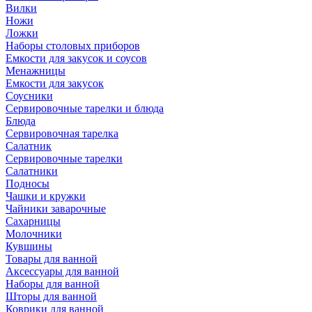
Вилки
Ножи
Ложки
Наборы столовых приборов
Емкости для закусок и соусов
Менажницы
Емкости для закусок
Соусники
Сервировочные тарелки и блюда
Блюда
Сервировочная тарелка
Салатник
Сервировочные тарелки
Салатники
Подносы
Чашки и кружки
Чайники заварочные
Сахарницы
Молочники
Кувшины
Товары для ванной
Аксессуары для ванной
Наборы для ванной
Шторы для ванной
Коврики для ванной