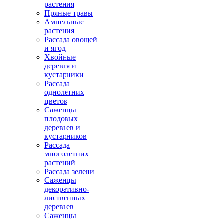
растения
Пряные травы
Ампельные
растения
Рассада овощей
и ягод
Хвойные
деревья и
кустарники
Рассада
однолетних
цветов
Саженцы
плодовых
деревьев и
кустарников
Рассада
многолетних
растений
Рассада зелени
Саженцы
декоративно-
лиственных
деревьев
Саженцы