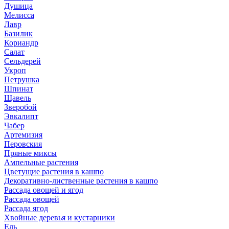
Душица
Мелисса
Лавр
Базилик
Кориандр
Салат
Сельдерей
Укроп
Петрушка
Шпинат
Щавель
Зверобой
Эвкалипт
Чабер
Артемизия
Перовския
Пряные миксы
Ампельные растения
Цветущие растения в кашпо
Декоративно-лиственные растения в кашпо
Рассада овощей и ягод
Рассада овощей
Рассада ягод
Хвойные деревья и кустарники
Ель