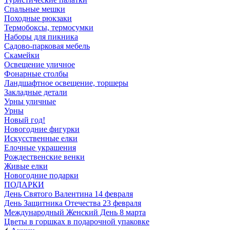
Спальные мешки
Походные рюкзаки
Термобоксы, термосумки
Наборы для пикника
Садово-парковая мебель
Скамейки
Освещение уличное
Фонарные столбы
Ландшафтное освещение, торшеры
Закладные детали
Урны уличные
Урны
Новый год!
Новогодние фигурки
Искусственные елки
Елочные украшения
Рождественские венки
Живые елки
Новогодние подарки
ПОДАРКИ
День Святого Валентина 14 февраля
День Защитника Отечества 23 февраля
Международный Женский День 8 марта
Цветы в горшках в подарочной упаковке