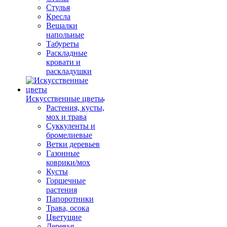
Стулья
Кресла
Вешалки
напольные
Табуреты
Раскладные
кровати и
раскладушки
Искусственные цветы
Растения, кусты,
мох и трава
Суккуленты и
бромелиевые
Ветки деревьев
Газонные
коврики/мох
Кусты
Горшечные
растения
Папоротники
Трава, осока
Цветущие
Деревья