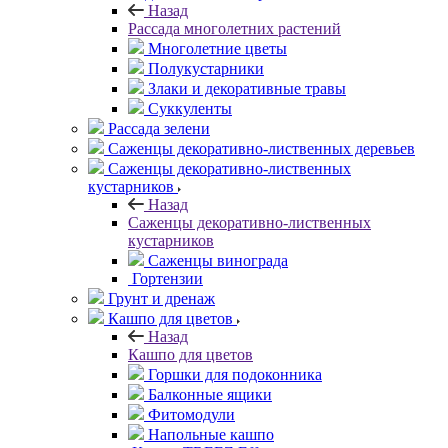
Назад
Рассада многолетних растений
Многолетние цветы
Полукустарники
Злаки и декоративные травы
Суккуленты
Рассада зелени
Саженцы декоративно-лиственных деревьев
Саженцы декоративно-лиственных
кустарников
Назад
Саженцы декоративно-лиственных
кустарников
Саженцы винограда
Гортензии
Грунт и дренаж
Кашпо для цветов
Назад
Кашпо для цветов
Горшки для подоконника
Балконные ящики
Фитомодули
Напольные кашпо