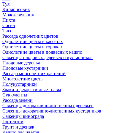
Туя
Кипарисовик
Можжевельник
Пихта
Сосна
Тисc
Рассада однолетних цветов
Однолетние цветы в кассетах
Однолетние цветы в горшках
Однолетние цветы в подвесных кашпо
Саженцы плодовых деревьев и кустарников
Плодовые деревья
Плодовые кустарники
Рассада многолетних растений
Многолетние цветы
Полукустарники
Злаки и декоративные травы
Суккуленты
Рассада зелени
Саженцы декоративно-лиственных деревьев
Саженцы декоративно-лиственных кустарников
Саженцы винограда
Гортензии
Грунт и дренаж
Кашпо для цветов