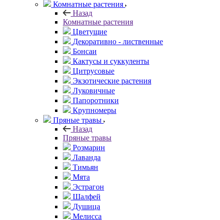
Комнатные растения
Назад
Комнатные растения
Цветущие
Декоративно - лиственные
Бонсаи
Кактусы и суккуленты
Цитрусовые
Экзотические растения
Луковичные
Папоротники
Крупномеры
Пряные травы
Назад
Пряные травы
Розмарин
Лаванда
Тимьян
Мята
Эстрагон
Шалфей
Душица
Мелисса