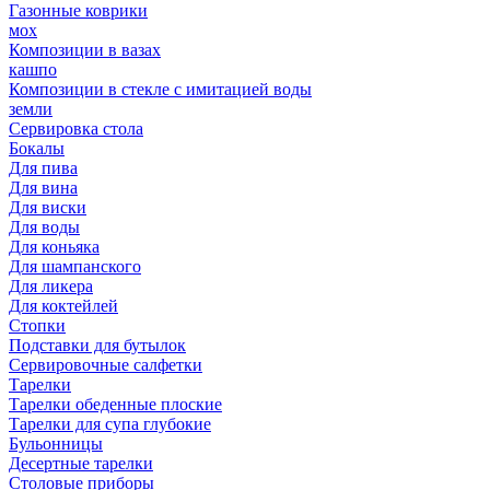
Газонные коврики
мох
Композиции в вазах
кашпо
Композиции в стекле с имитацией воды
земли
Сервировка стола
Бокалы
Для пива
Для вина
Для виски
Для воды
Для коньяка
Для шампанского
Для ликера
Для коктейлей
Стопки
Подставки для бутылок
Сервировочные салфетки
Тарелки
Тарелки обеденные плоские
Тарелки для супа глубокие
Бульонницы
Десертные тарелки
Столовые приборы