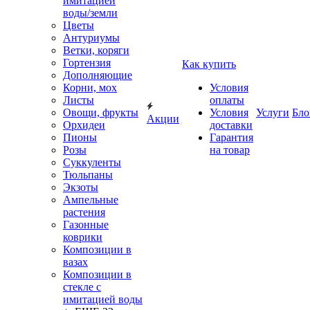
имитацией
воды/земли
Цветы
Антуриумы
Ветки, коряги
Гортензия
Как купить
Дополняющие
Корни, мох
Условия
Листы
оплаты
Овощи, фрукты
Условия
Услуги
Бло
Акции
Орхидеи
доставки
Пионы
Гарантия
Розы
на товар
Суккуленты
Тюльпаны
Экзоты
Ампельные
растения
Газонные
коврики
Композиции в
вазах
Композиции в
стекле с
имитацией воды