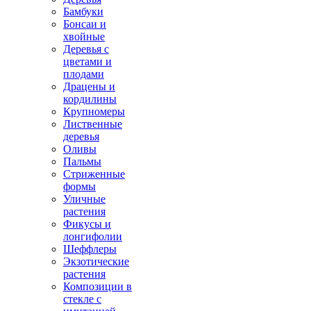
Бамбуки
Бонсаи и
хвойные
Деревья с
цветами и
плодами
Драцены и
кордилины
Крупномеры
Лиственные
деревья
Оливы
Пальмы
Стриженные
формы
Уличные
растения
Фикусы и
лонгифолии
Шеффлеры
Экзотические
растения
Композиции в
стекле с