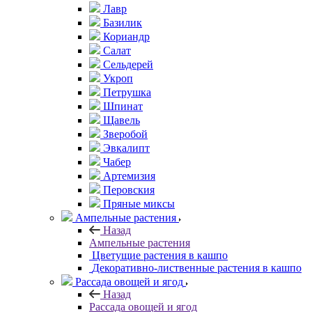
Лавр
Базилик
Кориандр
Салат
Сельдерей
Укроп
Петрушка
Шпинат
Щавель
Зверобой
Эвкалипт
Чабер
Артемизия
Перовския
Пряные миксы
Ампельные растения
Назад
Ампельные растения
Цветущие растения в кашпо
Декоративно-лиственные растения в кашпо
Рассада овощей и ягод
Назад
Рассада овощей и ягод