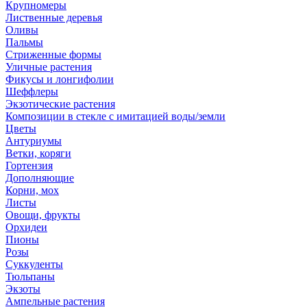
Крупномеры
Лиственные деревья
Оливы
Пальмы
Стриженные формы
Уличные растения
Фикусы и лонгифолии
Шеффлеры
Экзотические растения
Композиции в стекле с имитацией воды/земли
Цветы
Антуриумы
Ветки, коряги
Гортензия
Дополняющие
Корни, мох
Листы
Овощи, фрукты
Орхидеи
Пионы
Розы
Суккуленты
Тюльпаны
Экзоты
Ампельные растения