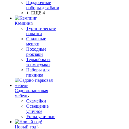
Подарочные
наборы для бани
+ ЕЩЕ 4
Кэмпинг
Туристические
палатки
Спальные
мешки
Походные
рюкзаки
Термобоксы,
термосумки
Наборы для
пикника
Садово-парковая
мебель
Скамейки
Освещение
уличное
Урны уличные
Новый год!