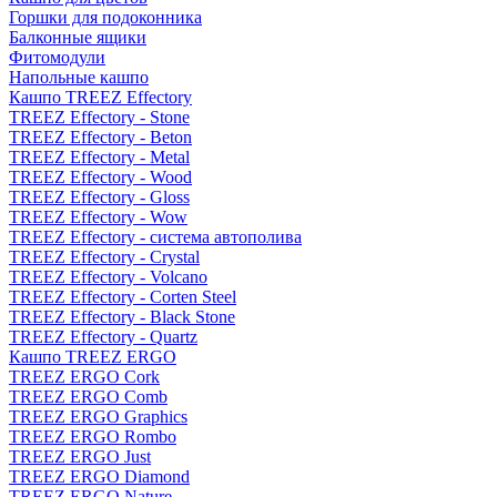
Горшки для подоконника
Балконные ящики
Фитомодули
Напольные кашпо
Кашпо TREEZ Effectory
TREEZ Effectory - Stone
TREEZ Effectory - Beton
TREEZ Effectory - Metal
TREEZ Effectory - Wood
TREEZ Effectory - Gloss
TREEZ Effectory - Wow
TREEZ Effectory - система автополива
TREEZ Effectory - Crystal
TREEZ Effectory - Volcano
TREEZ Effectory - Corten Steel
TREEZ Effectory - Black Stone
TREEZ Effectory - Quartz
Кашпо TREEZ ERGO
TREEZ ERGO Cork
TREEZ ERGO Comb
TREEZ ERGO Graphics
TREEZ ERGO Rombo
TREEZ ERGO Just
TREEZ ERGO Diamond
TREEZ ERGO Nature