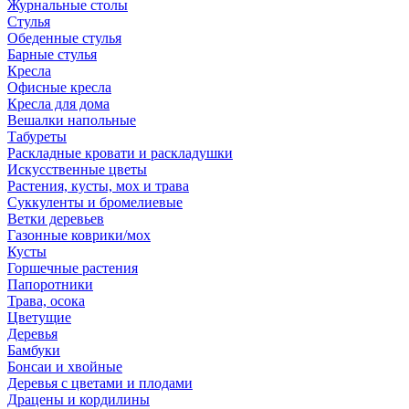
Журнальные столы
Стулья
Обеденные стулья
Барные стулья
Кресла
Офисные кресла
Кресла для дома
Вешалки напольные
Табуреты
Раскладные кровати и раскладушки
Искусственные цветы
Растения, кусты, мох и трава
Суккуленты и бромелиевые
Ветки деревьев
Газонные коврики/мох
Кусты
Горшечные растения
Папоротники
Трава, осока
Цветущие
Деревья
Бамбуки
Бонсаи и хвойные
Деревья с цветами и плодами
Драцены и кордилины