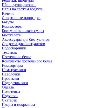
Решетки, шампуры
Щепа, уголь, розжиг
Игры на свежем воздухе
Качели
Спортивные площадки
Батуты
Компостеры
Биотуалеты и аксессуары
Биотуалеты
Аксессуары для биотуалетов
Средства для биотуалетов
Водосборники
Текстиль
Постельное белье
Комплекты постельного белья
Комфортеры
Наматрасники
Наволочки
Простыни
Пододеяльники
Одеяла
Полотенца
Подушки
Скатерти
Пледы и покрывала