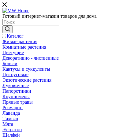
Готовый интернет-магазин товаров для дома
Каталог
Живые растения
Комнатные растения
Цветущие
Декоративно - лиственные
Бонсаи
Кактусы и суккуленты
Цитрусовые
Экзотические растения
Луковичные
Папоротники
Крупномеры
Пряные травы
Розмарин
Лаванда
Тимьян
Мята
Эстрагон
Шалфей