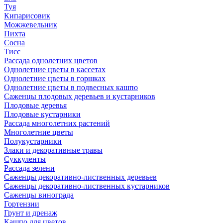
Туя
Кипарисовик
Можжевельник
Пихта
Сосна
Тисc
Рассада однолетних цветов
Однолетние цветы в кассетах
Однолетние цветы в горшках
Однолетние цветы в подвесных кашпо
Саженцы плодовых деревьев и кустарников
Плодовые деревья
Плодовые кустарники
Рассада многолетних растений
Многолетние цветы
Полукустарники
Злаки и декоративные травы
Суккуленты
Рассада зелени
Саженцы декоративно-лиственных деревьев
Саженцы декоративно-лиственных кустарников
Саженцы винограда
Гортензии
Грунт и дренаж
Кашпо для цветов