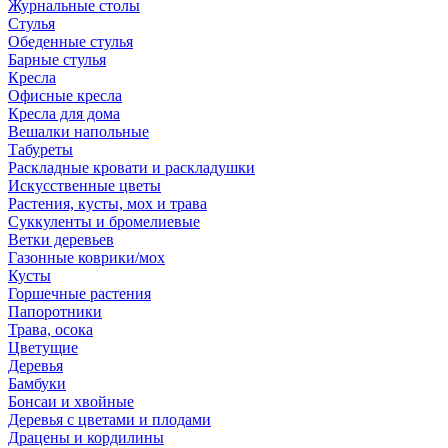
Журнальные столы
Стулья
Обеденные стулья
Барные стулья
Кресла
Офисные кресла
Кресла для дома
Вешалки напольные
Табуреты
Раскладные кровати и раскладушки
Искусственные цветы
Растения, кусты, мох и трава
Суккуленты и бромелиевые
Ветки деревьев
Газонные коврики/мох
Кусты
Горшечные растения
Папоротники
Трава, осока
Цветущие
Деревья
Бамбуки
Бонсаи и хвойные
Деревья с цветами и плодами
Драцены и кордилины