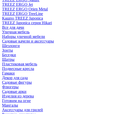
TREEZ ERGO Jet
TREEZ ERGO Orien Metal
TREEZ ERGO TreeLine
Кашпо TREEZ Japonica
TREEZ Japonica серия Hikari
Все для дачи
Уличная мебель
Наборы уличной мебели
Садовые качели и аксессуары
Шезлонги
Зонты
Беседки
Шатры
Пластиковая мебель
Подвесные кресла
Гамаки
Декор для сада
Садовые фигуры
Флюгеры
Садовые арки
Изделия из дерева
Готовим на огне
Мангалы
Аксессуары для грилей