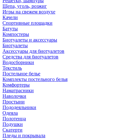
Решетки, шампуры
Щепа, уголь, розжиг
Игры на свежем воздухе
Качели
Спортивные площадки
Батуты
Компостеры
Биотуалеты и аксессуары
Биотуалеты
Аксессуары для биотуалетов
Средства для биотуалетов
Водосборники
Текстиль
Постельное белье
Комплекты постельного белья
Комфортеры
Наматрасники
Наволочки
Простыни
Пододеяльники
Одеяла
Полотенца
Подушки
Скатерти
Пледы и покрывала