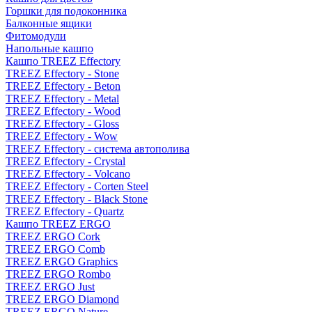
Горшки для подоконника
Балконные ящики
Фитомодули
Напольные кашпо
Кашпо TREEZ Effectory
TREEZ Effectory - Stone
TREEZ Effectory - Beton
TREEZ Effectory - Metal
TREEZ Effectory - Wood
TREEZ Effectory - Gloss
TREEZ Effectory - Wow
TREEZ Effectory - система автополива
TREEZ Effectory - Crystal
TREEZ Effectory - Volcano
TREEZ Effectory - Corten Steel
TREEZ Effectory - Black Stone
TREEZ Effectory - Quartz
Кашпо TREEZ ERGO
TREEZ ERGO Cork
TREEZ ERGO Comb
TREEZ ERGO Graphics
TREEZ ERGO Rombo
TREEZ ERGO Just
TREEZ ERGO Diamond
TREEZ ERGO Nature