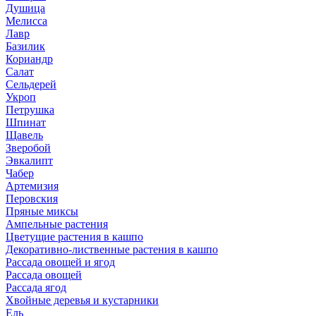
Душица
Мелисса
Лавр
Базилик
Кориандр
Салат
Сельдерей
Укроп
Петрушка
Шпинат
Щавель
Зверобой
Эвкалипт
Чабер
Артемизия
Перовския
Пряные миксы
Ампельные растения
Цветущие растения в кашпо
Декоративно-лиственные растения в кашпо
Рассада овощей и ягод
Рассада овощей
Рассада ягод
Хвойные деревья и кустарники
Ель