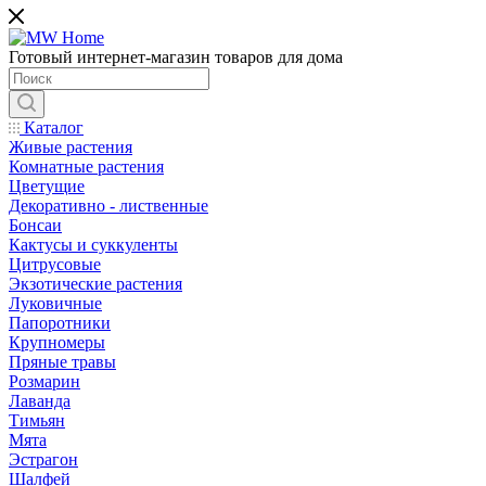
Готовый интернет-магазин товаров для дома
Каталог
Живые растения
Комнатные растения
Цветущие
Декоративно - лиственные
Бонсаи
Кактусы и суккуленты
Цитрусовые
Экзотические растения
Луковичные
Папоротники
Крупномеры
Пряные травы
Розмарин
Лаванда
Тимьян
Мята
Эстрагон
Шалфей