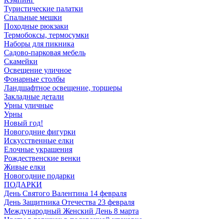
Туристические палатки
Спальные мешки
Походные рюкзаки
Термобоксы, термосумки
Наборы для пикника
Садово-парковая мебель
Скамейки
Освещение уличное
Фонарные столбы
Ландшафтное освещение, торшеры
Закладные детали
Урны уличные
Урны
Новый год!
Новогодние фигурки
Искусственные елки
Елочные украшения
Рождественские венки
Живые елки
Новогодние подарки
ПОДАРКИ
День Святого Валентина 14 февраля
День Защитника Отечества 23 февраля
Международный Женский День 8 марта