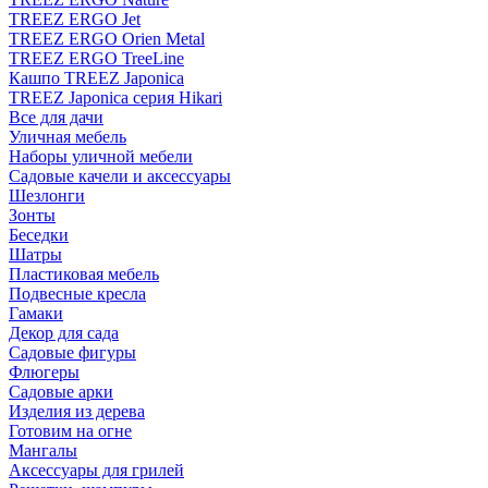
TREEZ ERGO Jet
TREEZ ERGO Orien Metal
TREEZ ERGO TreeLine
Кашпо TREEZ Japonica
TREEZ Japonica серия Hikari
Все для дачи
Уличная мебель
Наборы уличной мебели
Садовые качели и аксессуары
Шезлонги
Зонты
Беседки
Шатры
Пластиковая мебель
Подвесные кресла
Гамаки
Декор для сада
Садовые фигуры
Флюгеры
Садовые арки
Изделия из дерева
Готовим на огне
Мангалы
Аксессуары для грилей