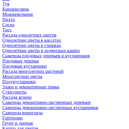
Туя
Кипарисовик
Можжевельник
Пихта
Сосна
Тисc
Рассада однолетних цветов
Однолетние цветы в кассетах
Однолетние цветы в горшках
Однолетние цветы в подвесных кашпо
Саженцы плодовых деревьев и кустарников
Плодовые деревья
Плодовые кустарники
Рассада многолетних растений
Многолетние цветы
Полукустарники
Злаки и декоративные травы
Суккуленты
Рассада зелени
Саженцы декоративно-лиственных деревьев
Саженцы декоративно-лиственных кустарников
Саженцы винограда
Гортензии
Грунт и дренаж
Кашпо для цветов