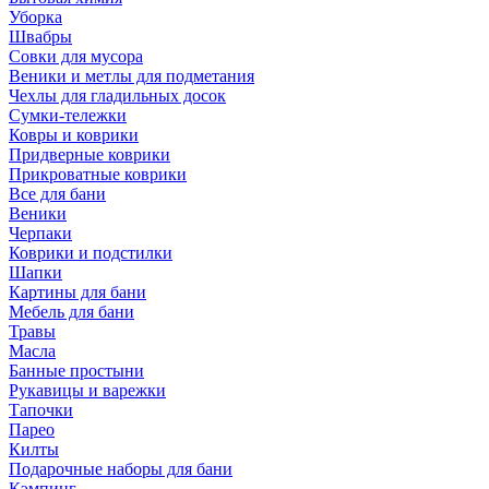
Уборка
Швабры
Совки для мусора
Веники и метлы для подметания
Чехлы для гладильных досок
Сумки-тележки
Ковры и коврики
Придверные коврики
Прикроватные коврики
Все для бани
Веники
Черпаки
Коврики и подстилки
Шапки
Картины для бани
Мебель для бани
Травы
Масла
Банные простыни
Рукавицы и варежки
Тапочки
Парео
Килты
Подарочные наборы для бани
Кэмпинг