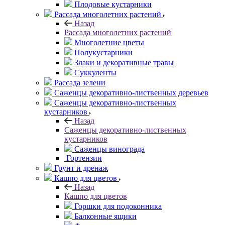
Плодовые кустарники
Рассада многолетних растений
Назад
Рассада многолетних растений
Многолетние цветы
Полукустарники
Злаки и декоративные травы
Суккуленты
Рассада зелени
Саженцы декоративно-лиственных деревьев
Саженцы декоративно-лиственных
кустарников
Назад
Саженцы декоративно-лиственных
кустарников
Саженцы винограда
Гортензии
Грунт и дренаж
Кашпо для цветов
Назад
Кашпо для цветов
Горшки для подоконника
Балконные ящики