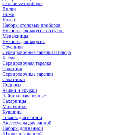
Столовые приборы
Вилки
Ножи
Ложки
Наборы столовых приборов
Емкости для закусок и соусов
Менажницы
Емкости для закусок
Соусники
Сервировочные тарелки и блюда
Блюда
Сервировочная тарелка
Салатник
Сервировочные тарелки
Салатники
Подносы
Чашки и кружки
Чайники заварочные
Сахарницы
Молочники
Кувшины
Товары для ванной
Аксессуары для ванной
Наборы для ванной
Шторы для ванной