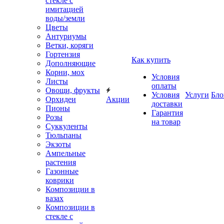
стекле с
имитацией
воды/земли
Цветы
Антуриумы
Ветки, коряги
Гортензия
Как купить
Дополняющие
Корни, мох
Условия
Листы
оплаты
Овощи, фрукты
Условия
Услуги
Бло
Орхидеи
Акции
доставки
Пионы
Гарантия
Розы
на товар
Суккуленты
Тюльпаны
Экзоты
Ампельные
растения
Газонные
коврики
Композиции в
вазах
Композиции в
стекле с