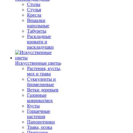
Столы
Стулья
Кресла
Вешалки
напольные
Табуреты
Раскладные
кровати и
раскладушки
Искусственные цветы
Растения, кусты,
мох и трава
Суккуленты и
бромелиевые
Ветки деревьев
Газонные
коврики/мох
Кусты
Горшечные
растения
Папоротники
Трава, осока
Цветущие