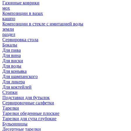
Газонные коврики
мох
Композиции в вазах
кашпо
Композиции в стекле с имитацией воды
земли
раздел
Сервировка стола
Бокалы
Для пива
Для вина
Для виски
Для воды
Для коньяка
Для шампанского
Для ликера
Для коктейлей
Стопки
Подставки для бутылок
Сервировочные салфетки
Тарелки
Тарелки обеденные плоские
Тарелки для супа глубокие
Бульонницы
Десертные тарелки