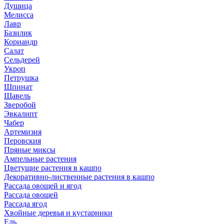
Душица
Мелисса
Лавр
Базилик
Кориандр
Салат
Сельдерей
Укроп
Петрушка
Шпинат
Щавель
Зверобой
Эвкалипт
Чабер
Артемизия
Перовския
Пряные миксы
Ампельные растения
Цветущие растения в кашпо
Декоративно-лиственные растения в кашпо
Рассада овощей и ягод
Рассада овощей
Рассада ягод
Хвойные деревья и кустарники
Ель