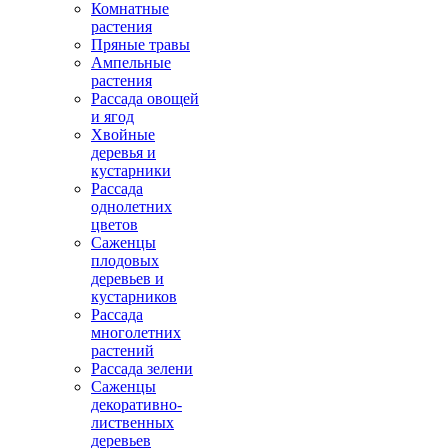
Комнатные
растения
Пряные травы
Ампельные
растения
Рассада овощей
и ягод
Хвойные
деревья и
кустарники
Рассада
однолетних
цветов
Саженцы
плодовых
деревьев и
кустарников
Рассада
многолетних
растений
Рассада зелени
Саженцы
декоративно-
лиственных
деревьев