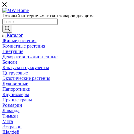
Готовый интернет-магазин товаров для дома
Каталог
Живые растения
Комнатные растения
Цветущие
Декоративно - лиственные
Бонсаи
Кактусы и суккуленты
Цитрусовые
Экзотические растения
Луковичные
Папоротники
Крупномеры
Пряные травы
Розмарин
Лаванда
Тимьян
Мята
Эстрагон
Шалфей