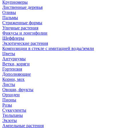
Крупномеры
Лиственные деревья
Оливы
Пальмы
Стриженные формы
Уличные растения
Фикусы и лонгифолии
Шеффлеры
Экзотические растения
Композиции в стекле с имитацией воды/земли
Цветы
Антуриумы
Ветки, коряги
Гортензия
Дополняющие
Корни, мох
Листы
Овощи, фрукты
Орхидеи
Пионы
Розы
Суккуленты
Тюльпаны
Экзоты
Ампельные растения