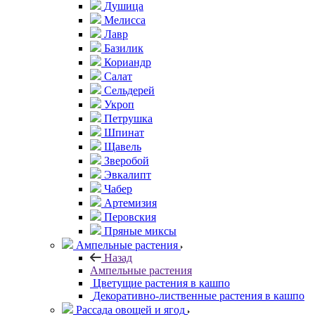
Душица
Мелисса
Лавр
Базилик
Кориандр
Салат
Сельдерей
Укроп
Петрушка
Шпинат
Щавель
Зверобой
Эвкалипт
Чабер
Артемизия
Перовския
Пряные миксы
Ампельные растения
Назад
Ампельные растения
Цветущие растения в кашпо
Декоративно-лиственные растения в кашпо
Рассада овощей и ягод