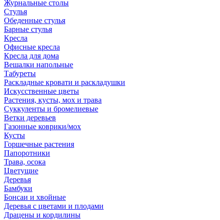
Журнальные столы
Стулья
Обеденные стулья
Барные стулья
Кресла
Офисные кресла
Кресла для дома
Вешалки напольные
Табуреты
Раскладные кровати и раскладушки
Искусственные цветы
Растения, кусты, мох и трава
Суккуленты и бромелиевые
Ветки деревьев
Газонные коврики/мох
Кусты
Горшечные растения
Папоротники
Трава, осока
Цветущие
Деревья
Бамбуки
Бонсаи и хвойные
Деревья с цветами и плодами
Драцены и кордилины