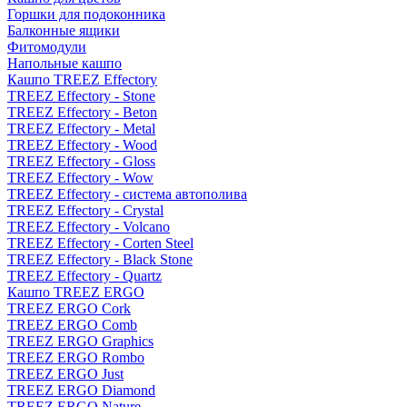
Горшки для подоконника
Балконные ящики
Фитомодули
Напольные кашпо
Кашпо TREEZ Effectory
TREEZ Effectory - Stone
TREEZ Effectory - Beton
TREEZ Effectory - Metal
TREEZ Effectory - Wood
TREEZ Effectory - Gloss
TREEZ Effectory - Wow
TREEZ Effectory - система автополива
TREEZ Effectory - Crystal
TREEZ Effectory - Volcano
TREEZ Effectory - Corten Steel
TREEZ Effectory - Black Stone
TREEZ Effectory - Quartz
Кашпо TREEZ ERGO
TREEZ ERGO Cork
TREEZ ERGO Comb
TREEZ ERGO Graphics
TREEZ ERGO Rombo
TREEZ ERGO Just
TREEZ ERGO Diamond
TREEZ ERGO Nature