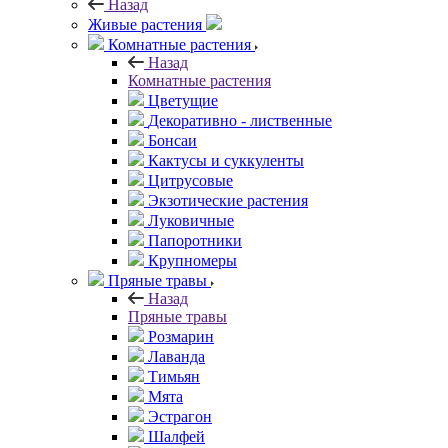
Назад
Живые растения
Комнатные растения
Назад
Комнатные растения
Цветущие
Декоративно - лиственные
Бонсаи
Кактусы и суккуленты
Цитрусовые
Экзотические растения
Луковичные
Папоротники
Крупномеры
Пряные травы
Назад
Пряные травы
Розмарин
Лаванда
Тимьян
Мята
Эстрагон
Шалфей