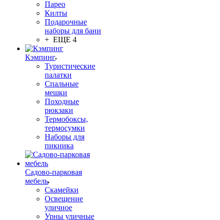
Парео
Килты
Подарочные
наборы для бани
+ ЕЩЕ 4
Кэмпинг
Туристические
палатки
Спальные
мешки
Походные
рюкзаки
Термобоксы,
термосумки
Наборы для
пикника
Садово-парковая
мебель
Скамейки
Освещение
уличное
Урны уличные