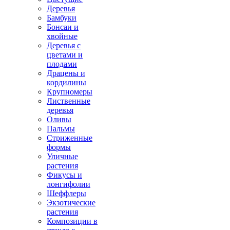
Деревья
Бамбуки
Бонсаи и
хвойные
Деревья с
цветами и
плодами
Драцены и
кордилины
Крупномеры
Лиственные
деревья
Оливы
Пальмы
Стриженные
формы
Уличные
растения
Фикусы и
лонгифолии
Шеффлеры
Экзотические
растения
Композиции в