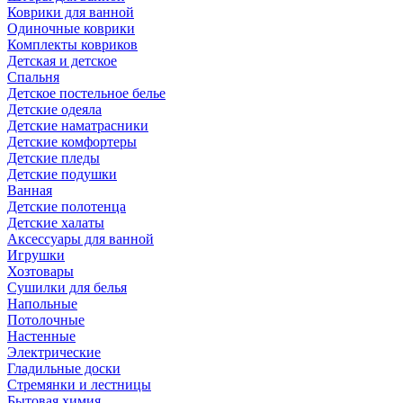
Коврики для ванной
Одиночные коврики
Комплекты ковриков
Детская и детское
Спальня
Детское постельное белье
Детские одеяла
Детские наматрасники
Детские комфортеры
Детские пледы
Детские подушки
Ванная
Детские полотенца
Детские халаты
Аксессуары для ванной
Игрушки
Хозтовары
Сушилки для белья
Напольные
Потолочные
Настенные
Электрические
Гладильные доски
Стремянки и лестницы
Бытовая химия