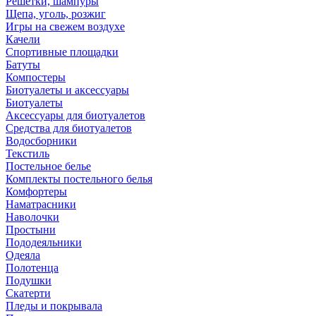
Решетки, шампуры
Щепа, уголь, розжиг
Игры на свежем воздухе
Качели
Спортивные площадки
Батуты
Компостеры
Биотуалеты и аксессуары
Биотуалеты
Аксессуары для биотуалетов
Средства для биотуалетов
Водосборники
Текстиль
Постельное белье
Комплекты постельного белья
Комфортеры
Наматрасники
Наволочки
Простыни
Пододеяльники
Одеяла
Полотенца
Подушки
Скатерти
Пледы и покрывала