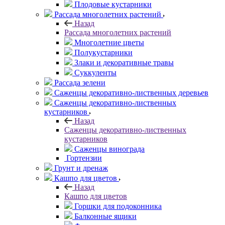
Плодовые кустарники
Рассада многолетних растений
Назад
Рассада многолетних растений
Многолетние цветы
Полукустарники
Злаки и декоративные травы
Суккуленты
Рассада зелени
Саженцы декоративно-лиственных деревьев
Саженцы декоративно-лиственных
кустарников
Назад
Саженцы декоративно-лиственных
кустарников
Саженцы винограда
Гортензии
Грунт и дренаж
Кашпо для цветов
Назад
Кашпо для цветов
Горшки для подоконника
Балконные ящики