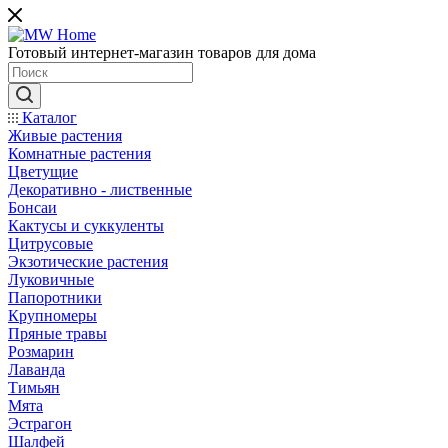
Готовый интернет-магазин товаров для дома
Каталог
Живые растения
Комнатные растения
Цветущие
Декоративно - лиственные
Бонсаи
Кактусы и суккуленты
Цитрусовые
Экзотические растения
Луковичные
Папоротники
Крупномеры
Пряные травы
Розмарин
Лаванда
Тимьян
Мята
Эстрагон
Шалфей