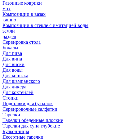
Газонные коврики
мох
Композиции в вазах
кашпо
Композиции в стекле с имитацией воды
земли
раздел
Сервировка стола
Бокалы
Для пива
Для вина
Для виски
Для воды
Для коньяка
Для шампанского
Для ликера
Для коктейлей
Стопки
Подставки для бутылок
Сервировочные салфетки
Тарелки
Тарелки обеденные плоские
Тарелки для супа глубокие
Бульонницы
Десертные тарелки