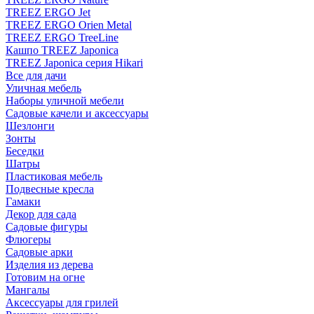
TREEZ ERGO Jet
TREEZ ERGO Orien Metal
TREEZ ERGO TreeLine
Кашпо TREEZ Japonica
TREEZ Japonica серия Hikari
Все для дачи
Уличная мебель
Наборы уличной мебели
Садовые качели и аксессуары
Шезлонги
Зонты
Беседки
Шатры
Пластиковая мебель
Подвесные кресла
Гамаки
Декор для сада
Садовые фигуры
Флюгеры
Садовые арки
Изделия из дерева
Готовим на огне
Мангалы
Аксессуары для грилей