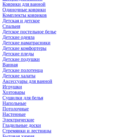
Коврики для ванной
Одиночные коврики
Комплекты ковриков
Детская и детское
Спальня
Детское постельное белье
Детские одеяла
Детские наматрасники
Детские комфортеры
Детские пледы
Детские подушки
Ванная
Детские полотенца
Детские халаты
Аксессуары для ванной
Игрушки
Хозтовары
Сушилки для белья
Напольные
Потолочные
Настенные
Электрические
Гладильные доски
Стремянки и лестницы
Бытовая химия