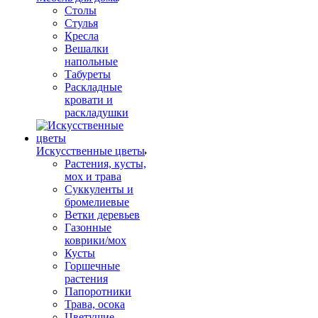
Столы
Стулья
Кресла
Вешалки
напольные
Табуреты
Раскладные
кровати и
раскладушки
Искусственные цветы
Растения, кусты,
мох и трава
Суккуленты и
бромелиевые
Ветки деревьев
Газонные
коврики/мох
Кусты
Горшечные
растения
Папоротники
Трава, осока
Цветущие