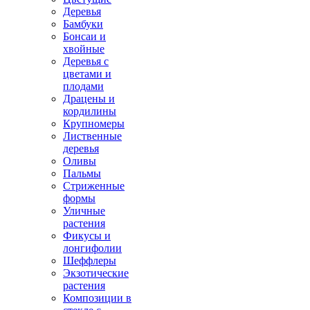
Деревья
Бамбуки
Бонсаи и
хвойные
Деревья с
цветами и
плодами
Драцены и
кордилины
Крупномеры
Лиственные
деревья
Оливы
Пальмы
Стриженные
формы
Уличные
растения
Фикусы и
лонгифолии
Шеффлеры
Экзотические
растения
Композиции в