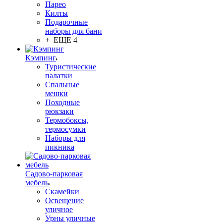
Парео
Килты
Подарочные
наборы для бани
+ ЕЩЕ 4
Кэмпинг
Туристические
палатки
Спальные
мешки
Походные
рюкзаки
Термобоксы,
термосумки
Наборы для
пикника
Садово-парковая
мебель
Скамейки
Освещение
уличное
Урны уличные