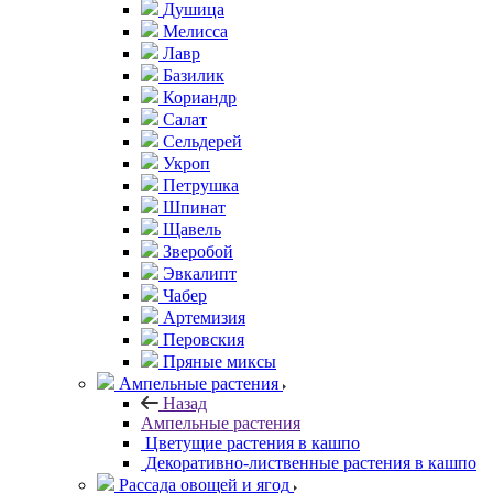
Душица
Мелисса
Лавр
Базилик
Кориандр
Салат
Сельдерей
Укроп
Петрушка
Шпинат
Щавель
Зверобой
Эвкалипт
Чабер
Артемизия
Перовския
Пряные миксы
Ампельные растения
Назад
Ампельные растения
Цветущие растения в кашпо
Декоративно-лиственные растения в кашпо
Рассада овощей и ягод