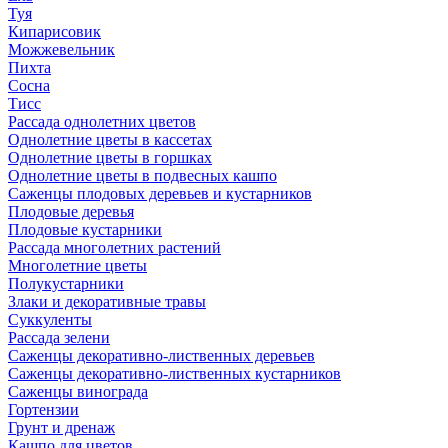
Туя
Кипарисовик
Можжевельник
Пихта
Сосна
Тисc
Рассада однолетних цветов
Однолетние цветы в кассетах
Однолетние цветы в горшках
Однолетние цветы в подвесных кашпо
Саженцы плодовых деревьев и кустарников
Плодовые деревья
Плодовые кустарники
Рассада многолетних растений
Многолетние цветы
Полукустарники
Злаки и декоративные травы
Суккуленты
Рассада зелени
Саженцы декоративно-лиственных деревьев
Саженцы декоративно-лиственных кустарников
Саженцы винограда
Гортензии
Грунт и дренаж
Кашпо для цветов