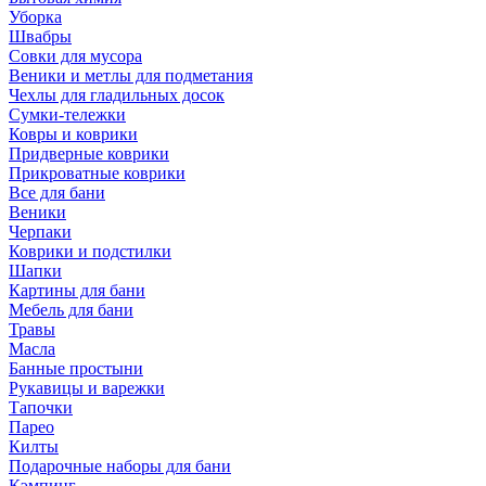
Уборка
Швабры
Совки для мусора
Веники и метлы для подметания
Чехлы для гладильных досок
Сумки-тележки
Ковры и коврики
Придверные коврики
Прикроватные коврики
Все для бани
Веники
Черпаки
Коврики и подстилки
Шапки
Картины для бани
Мебель для бани
Травы
Масла
Банные простыни
Рукавицы и варежки
Тапочки
Парео
Килты
Подарочные наборы для бани
Кэмпинг