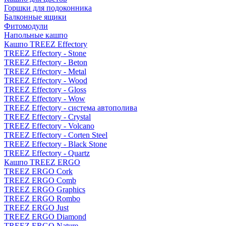
Горшки для подоконника
Балконные ящики
Фитомодули
Напольные кашпо
Кашпо TREEZ Effectory
TREEZ Effectory - Stone
TREEZ Effectory - Beton
TREEZ Effectory - Metal
TREEZ Effectory - Wood
TREEZ Effectory - Gloss
TREEZ Effectory - Wow
TREEZ Effectory - система автополива
TREEZ Effectory - Crystal
TREEZ Effectory - Volcano
TREEZ Effectory - Corten Steel
TREEZ Effectory - Black Stone
TREEZ Effectory - Quartz
Кашпо TREEZ ERGO
TREEZ ERGO Cork
TREEZ ERGO Comb
TREEZ ERGO Graphics
TREEZ ERGO Rombo
TREEZ ERGO Just
TREEZ ERGO Diamond
TREEZ ERGO Nature