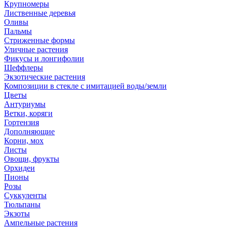
Крупномеры
Лиственные деревья
Оливы
Пальмы
Стриженные формы
Уличные растения
Фикусы и лонгифолии
Шеффлеры
Экзотические растения
Композиции в стекле с имитацией воды/земли
Цветы
Антуриумы
Ветки, коряги
Гортензия
Дополняющие
Корни, мох
Листы
Овощи, фрукты
Орхидеи
Пионы
Розы
Суккуленты
Тюльпаны
Экзоты
Ампельные растения