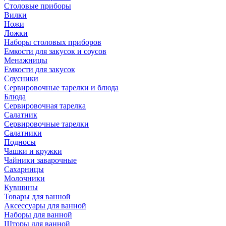
Столовые приборы
Вилки
Ножи
Ложки
Наборы столовых приборов
Емкости для закусок и соусов
Менажницы
Емкости для закусок
Соусники
Сервировочные тарелки и блюда
Блюда
Сервировочная тарелка
Салатник
Сервировочные тарелки
Салатники
Подносы
Чашки и кружки
Чайники заварочные
Сахарницы
Молочники
Кувшины
Товары для ванной
Аксессуары для ванной
Наборы для ванной
Шторы для ванной