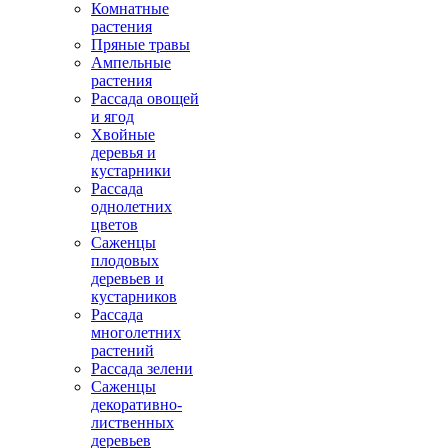
Комнатные
растения
Пряные травы
Ампельные
растения
Рассада овощей
и ягод
Хвойные
деревья и
кустарники
Рассада
однолетних
цветов
Саженцы
плодовых
деревьев и
кустарников
Рассада
многолетних
растений
Рассада зелени
Саженцы
декоративно-
лиственных
деревьев