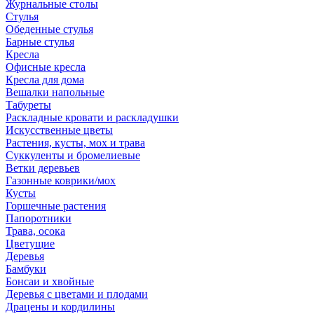
Журнальные столы
Стулья
Обеденные стулья
Барные стулья
Кресла
Офисные кресла
Кресла для дома
Вешалки напольные
Табуреты
Раскладные кровати и раскладушки
Искусственные цветы
Растения, кусты, мох и трава
Суккуленты и бромелиевые
Ветки деревьев
Газонные коврики/мох
Кусты
Горшечные растения
Папоротники
Трава, осока
Цветущие
Деревья
Бамбуки
Бонсаи и хвойные
Деревья с цветами и плодами
Драцены и кордилины