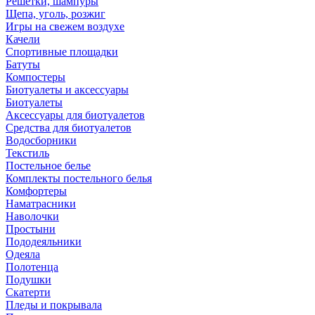
Решетки, шампуры
Щепа, уголь, розжиг
Игры на свежем воздухе
Качели
Спортивные площадки
Батуты
Компостеры
Биотуалеты и аксессуары
Биотуалеты
Аксессуары для биотуалетов
Средства для биотуалетов
Водосборники
Текстиль
Постельное белье
Комплекты постельного белья
Комфортеры
Наматрасники
Наволочки
Простыни
Пододеяльники
Одеяла
Полотенца
Подушки
Скатерти
Пледы и покрывала