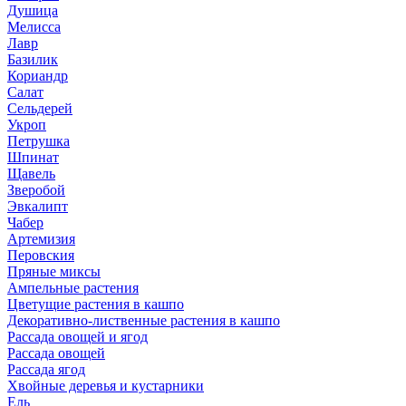
Душица
Мелисса
Лавр
Базилик
Кориандр
Салат
Сельдерей
Укроп
Петрушка
Шпинат
Щавель
Зверобой
Эвкалипт
Чабер
Артемизия
Перовския
Пряные миксы
Ампельные растения
Цветущие растения в кашпо
Декоративно-лиственные растения в кашпо
Рассада овощей и ягод
Рассада овощей
Рассада ягод
Хвойные деревья и кустарники
Ель