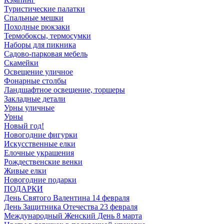
Туристические палатки
Спальные мешки
Походные рюкзаки
Термобоксы, термосумки
Наборы для пикника
Садово-парковая мебель
Скамейки
Освещение уличное
Фонарные столбы
Ландшафтное освещение, торшеры
Закладные детали
Урны уличные
Урны
Новый год!
Новогодние фигурки
Искусственные елки
Елочные украшения
Рождественские венки
Живые елки
Новогодние подарки
ПОДАРКИ
День Святого Валентина 14 февраля
День Защитника Отечества 23 февраля
Международный Женский День 8 марта