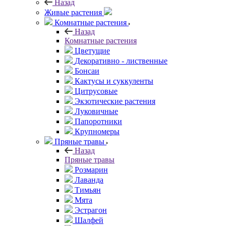
Назад
Живые растения
Комнатные растения
Назад
Комнатные растения
Цветущие
Декоративно - лиственные
Бонсаи
Кактусы и суккуленты
Цитрусовые
Экзотические растения
Луковичные
Папоротники
Крупномеры
Пряные травы
Назад
Пряные травы
Розмарин
Лаванда
Тимьян
Мята
Эстрагон
Шалфей