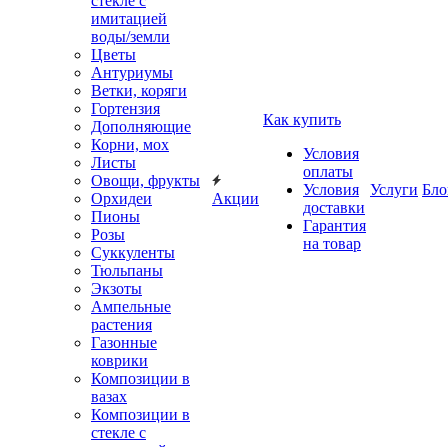
стекле с
имитацией
воды/земли
Цветы
Антуриумы
Ветки, коряги
Гортензия
Как купить
Дополняющие
Корни, мох
Условия
Листы
оплаты
Овощи, фрукты
Условия
Услуги
Бло
Орхидеи
Акции
доставки
Пионы
Гарантия
Розы
на товар
Суккуленты
Тюльпаны
Экзоты
Ампельные
растения
Газонные
коврики
Композиции в
вазах
Композиции в
стекле с