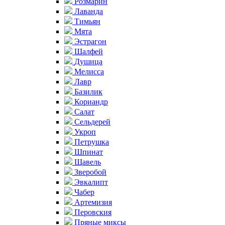
Розмарин
Лаванда
Тимьян
Мята
Эстрагон
Шалфей
Душица
Мелисса
Лавр
Базилик
Кориандр
Салат
Сельдерей
Укроп
Петрушка
Шпинат
Щавель
Зверобой
Эвкалипт
Чабер
Артемизия
Перовския
Пряные миксы