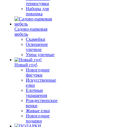
термосумки
Наборы для
пикника
Садово-парковая
мебель
Скамейки
Освещение
уличное
Урны уличные
Новый год!
Новогодние
фигурки
Искусственные
елки
Елочные
украшения
Рождественские
венки
Живые елки
Новогодние
подарки