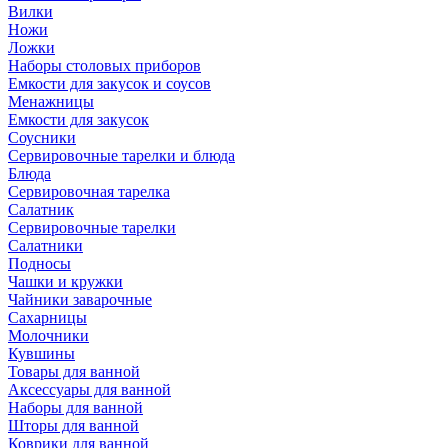
Вилки
Ножи
Ложки
Наборы столовых приборов
Емкости для закусок и соусов
Менажницы
Емкости для закусок
Соусники
Сервировочные тарелки и блюда
Блюда
Сервировочная тарелка
Салатник
Сервировочные тарелки
Салатники
Подносы
Чашки и кружки
Чайники заварочные
Сахарницы
Молочники
Кувшины
Товары для ванной
Аксессуары для ванной
Наборы для ванной
Шторы для ванной
Коврики для ванной