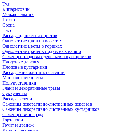
Туя
Кипарисовик
Можжевельник
Пихта
Сосна
Тисc
Рассада однолетних цветов
Однолетние цветы в кассетах
Однолетние цветы в горшках
Однолетние цветы в подвесных кашпо
Саженцы плодовых деревьев и кустарников
Плодовые деревья
Плодовые кустарники
Рассада многолетних растений
Многолетние цветы
Полукустарники
Злаки и декоративные травы
Суккуленты
Рассада зелени
Саженцы декоративно-лиственных деревьев
Саженцы декоративно-лиственных кустарников
Саженцы винограда
Гортензии
Грунт и дренаж
Кашпо для цветов