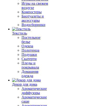
Игры на свежем
воздухе
Компостеры
Биотуалеты и
аксессуары
Водосборники
Текстиль
Постельное
белье
Одеяла
Полотенца
Подушки
Скатерти
Пледы и
покрывала
Домашняя
одежда
Декор для дома
Ароматические
диффузоры
Ароматические
саше
Ароматические