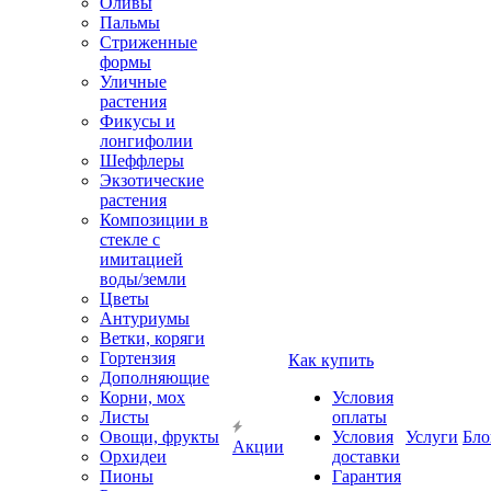
Оливы
Пальмы
Стриженные
формы
Уличные
растения
Фикусы и
лонгифолии
Шеффлеры
Экзотические
растения
Композиции в
стекле с
имитацией
воды/земли
Цветы
Антуриумы
Ветки, коряги
Гортензия
Как купить
Дополняющие
Корни, мох
Условия
Листы
оплаты
Овощи, фрукты
Условия
Услуги
Бло
Акции
Орхидеи
доставки
Пионы
Гарантия