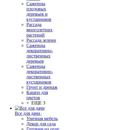
Саженцы
плодовых
деревьев и
кустарников
Рассада
многолетних
растений
Рассада зелени
Саженцы
декоративно-
лиственных
деревьев
Саженцы
декоративно-
лиственных
кустарников
Грунт и дренаж
Кашпо для
цветов
+ ЕЩЕ 3
Все для дачи
Уличная мебель
Декор для сада
Готовим на огне