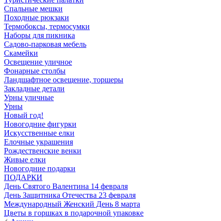
Спальные мешки
Походные рюкзаки
Термобоксы, термосумки
Наборы для пикника
Садово-парковая мебель
Скамейки
Освещение уличное
Фонарные столбы
Ландшафтное освещение, торшеры
Закладные детали
Урны уличные
Урны
Новый год!
Новогодние фигурки
Искусственные елки
Елочные украшения
Рождественские венки
Живые елки
Новогодние подарки
ПОДАРКИ
День Святого Валентина 14 февраля
День Защитника Отечества 23 февраля
Международный Женский День 8 марта
Цветы в горшках в подарочной упаковке