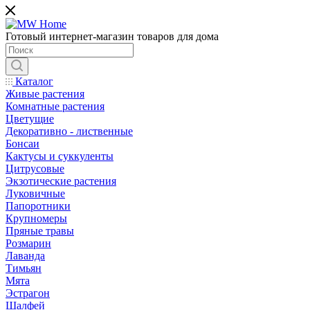
Готовый интернет-магазин товаров для дома
Каталог
Живые растения
Комнатные растения
Цветущие
Декоративно - лиственные
Бонсаи
Кактусы и суккуленты
Цитрусовые
Экзотические растения
Луковичные
Папоротники
Крупномеры
Пряные травы
Розмарин
Лаванда
Тимьян
Мята
Эстрагон
Шалфей