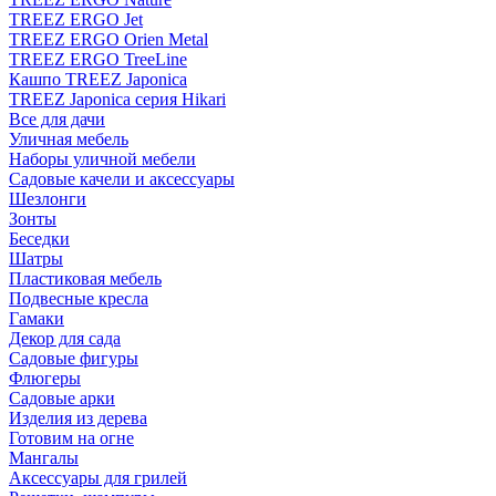
TREEZ ERGO Jet
TREEZ ERGO Orien Metal
TREEZ ERGO TreeLine
Кашпо TREEZ Japonica
TREEZ Japonica серия Hikari
Все для дачи
Уличная мебель
Наборы уличной мебели
Садовые качели и аксессуары
Шезлонги
Зонты
Беседки
Шатры
Пластиковая мебель
Подвесные кресла
Гамаки
Декор для сада
Садовые фигуры
Флюгеры
Садовые арки
Изделия из дерева
Готовим на огне
Мангалы
Аксессуары для грилей