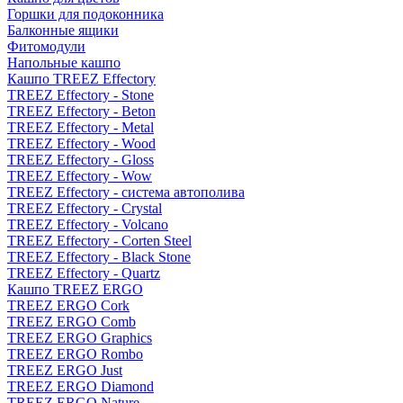
Горшки для подоконника
Балконные ящики
Фитомодули
Напольные кашпо
Кашпо TREEZ Effectory
TREEZ Effectory - Stone
TREEZ Effectory - Beton
TREEZ Effectory - Metal
TREEZ Effectory - Wood
TREEZ Effectory - Gloss
TREEZ Effectory - Wow
TREEZ Effectory - система автополива
TREEZ Effectory - Crystal
TREEZ Effectory - Volcano
TREEZ Effectory - Corten Steel
TREEZ Effectory - Black Stone
TREEZ Effectory - Quartz
Кашпо TREEZ ERGO
TREEZ ERGO Cork
TREEZ ERGO Comb
TREEZ ERGO Graphics
TREEZ ERGO Rombo
TREEZ ERGO Just
TREEZ ERGO Diamond
TREEZ ERGO Nature