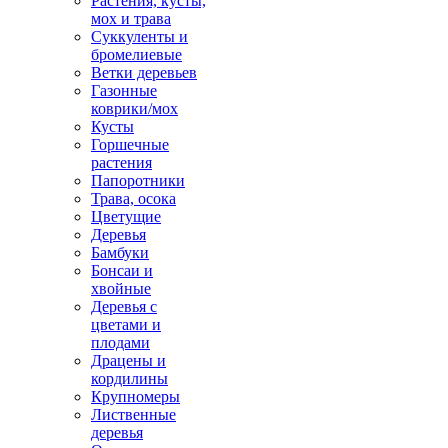
Растения, кусты,
мох и трава
Суккуленты и
бромелиевые
Ветки деревьев
Газонные
коврики/мох
Кусты
Горшечные
растения
Папоротники
Трава, осока
Цветущие
Деревья
Бамбуки
Бонсаи и
хвойные
Деревья с
цветами и
плодами
Драцены и
кордилины
Крупномеры
Лиственные
деревья