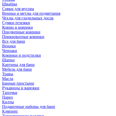
Швабры
Совки для мусора
Веники и метлы для подметания
Чехлы для гладильных досок
Сумки-тележки
Ковры и коврики
Придверные коврики
Прикроватные коврики
Все для бани
Веники
Черпаки
Коврики и подстилки
Шапки
Картины для бани
Мебель для бани
Травы
Масла
Банные простыни
Рукавицы и варежки
Тапочки
Парео
Килты
Подарочные наборы для бани
Кэмпинг
Туристические палатки