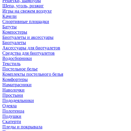
Решетки, шампуры
Щепа, уголь, розжиг
Игры на свежем воздухе
Качели
Спортивные площадки
Батуты
Компостеры
Биотуалеты и аксессуары
Биотуалеты
Аксессуары для биотуалетов
Средства для биотуалетов
Водосборники
Текстиль
Постельное белье
Комплекты постельного белья
Комфортеры
Наматрасники
Наволочки
Простыни
Пододеяльники
Одеяла
Полотенца
Подушки
Скатерти
Пледы и покрывала