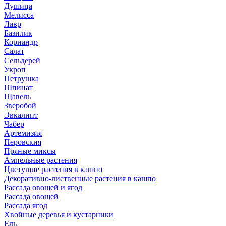
Душица
Мелисса
Лавр
Базилик
Кориандр
Салат
Сельдерей
Укроп
Петрушка
Шпинат
Щавель
Зверобой
Эвкалипт
Чабер
Артемизия
Перовския
Пряные миксы
Ампельные растения
Цветущие растения в кашпо
Декоративно-лиственные растения в кашпо
Рассада овощей и ягод
Рассада овощей
Рассада ягод
Хвойные деревья и кустарники
Ель