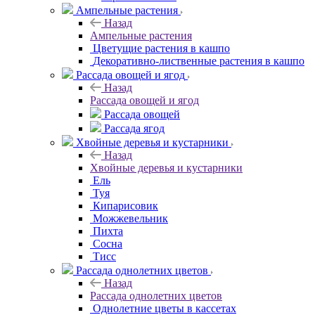
Ампельные растения
Назад
Ампельные растения
Цветущие растения в кашпо
Декоративно-лиственные растения в кашпо
Рассада овощей и ягод
Назад
Рассада овощей и ягод
Рассада овощей
Рассада ягод
Хвойные деревья и кустарники
Назад
Хвойные деревья и кустарники
Ель
Туя
Кипарисовик
Можжевельник
Пихта
Сосна
Тисc
Рассада однолетних цветов
Назад
Рассада однолетних цветов
Однолетние цветы в кассетах