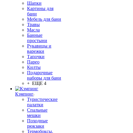
Шапки
Картины для
бани
Мебель для бани
Травы
Масла
Банные
простыни
Рукавицы и
варежки
Тапочки
Парео
Килты
Подарочные
наборы для бани
+ ЕЩЕ 4
Кэмпинг
Туристические
палатки
Спальные
мешки
Походные
рюкзаки
Термобоксы,