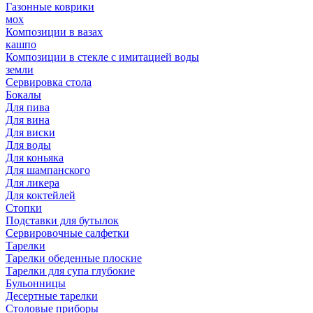
Газонные коврики
мох
Композиции в вазах
кашпо
Композиции в стекле с имитацией воды
земли
Сервировка стола
Бокалы
Для пива
Для вина
Для виски
Для воды
Для коньяка
Для шампанского
Для ликера
Для коктейлей
Стопки
Подставки для бутылок
Сервировочные салфетки
Тарелки
Тарелки обеденные плоские
Тарелки для супа глубокие
Бульонницы
Десертные тарелки
Столовые приборы