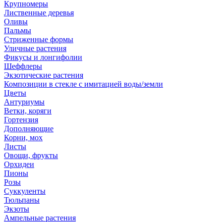
Крупномеры
Лиственные деревья
Оливы
Пальмы
Стриженные формы
Уличные растения
Фикусы и лонгифолии
Шеффлеры
Экзотические растения
Композиции в стекле с имитацией воды/земли
Цветы
Антуриумы
Ветки, коряги
Гортензия
Дополняющие
Корни, мох
Листы
Овощи, фрукты
Орхидеи
Пионы
Розы
Суккуленты
Тюльпаны
Экзоты
Ампельные растения