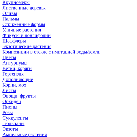
Крупномеры
Лиственные деревья
Оливы
Пальмы
Стриженные формы
Уличные растения
Фикусы и лонгифолии
Шеффлеры
Экзотические растения
Композиции в стекле с имитацией воды/земли
Цветы
Антуриумы
Ветки, коряги
Гортензия
Дополняющие
Корни, мох
Листы
Овощи, фрукты
Орхидеи
Пионы
Розы
Суккуленты
Тюльпаны
Экзоты
Ампельные растения