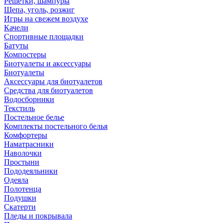
Решетки, шампуры
Щепа, уголь, розжиг
Игры на свежем воздухе
Качели
Спортивные площадки
Батуты
Компостеры
Биотуалеты и аксессуары
Биотуалеты
Аксессуары для биотуалетов
Средства для биотуалетов
Водосборники
Текстиль
Постельное белье
Комплекты постельного белья
Комфортеры
Наматрасники
Наволочки
Простыни
Пододеяльники
Одеяла
Полотенца
Подушки
Скатерти
Пледы и покрывала