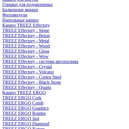
Горшки для подоконника
Балконные ящики
Фитомодули
Напольные кашпо
Кашпо TREEZ Effectory
TREEZ Effectory - Stone
TREEZ Effectory - Beton
TREEZ Effectory - Metal
TREEZ Effectory - Wood
TREEZ Effectory - Gloss
TREEZ Effectory - Wow
TREEZ Effectory - система автополива
TREEZ Effectory - Crystal
TREEZ Effectory - Volcano
TREEZ Effectory - Corten Steel
TREEZ Effectory - Black Stone
TREEZ Effectory - Quartz
Кашпо TREEZ ERGO
TREEZ ERGO Cork
TREEZ ERGO Comb
TREEZ ERGO Graphics
TREEZ ERGO Rombo
TREEZ ERGO Just
TREEZ ERGO Diamond
TREEZ ERGO Nature