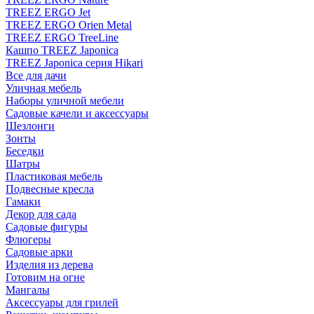
TREEZ ERGO Jet
TREEZ ERGO Orien Metal
TREEZ ERGO TreeLine
Кашпо TREEZ Japonica
TREEZ Japonica серия Hikari
Все для дачи
Уличная мебель
Наборы уличной мебели
Садовые качели и аксессуары
Шезлонги
Зонты
Беседки
Шатры
Пластиковая мебель
Подвесные кресла
Гамаки
Декор для сада
Садовые фигуры
Флюгеры
Садовые арки
Изделия из дерева
Готовим на огне
Мангалы
Аксессуары для грилей