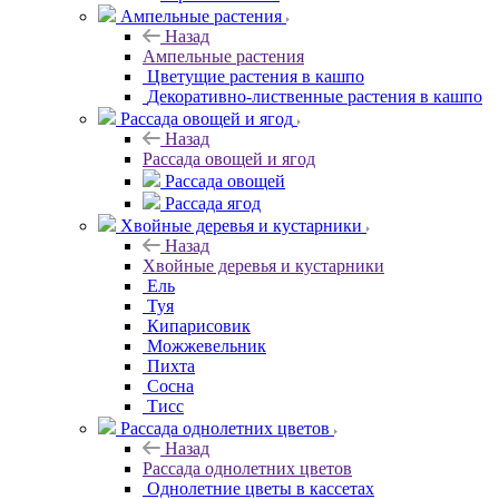
Ампельные растения
Назад
Ампельные растения
Цветущие растения в кашпо
Декоративно-лиственные растения в кашпо
Рассада овощей и ягод
Назад
Рассада овощей и ягод
Рассада овощей
Рассада ягод
Хвойные деревья и кустарники
Назад
Хвойные деревья и кустарники
Ель
Туя
Кипарисовик
Можжевельник
Пихта
Сосна
Тисc
Рассада однолетних цветов
Назад
Рассада однолетних цветов
Однолетние цветы в кассетах