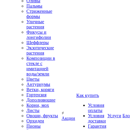
Оливы
Пальмы
Стриженные
формы
Уличные
растения
Фикусы и
лонгифолии
Шеффлеры
Экзотические
растения
Композиции в
стекле с
имитацией
воды/земли
Цветы
Антуриумы
Ветки, коряги
Гортензия
Как купить
Дополняющие
Корни, мох
Условия
Листы
оплаты
Овощи, фрукты
Условия
Услуги
Бло
Акции
Орхидеи
доставки
Пионы
Гарантия