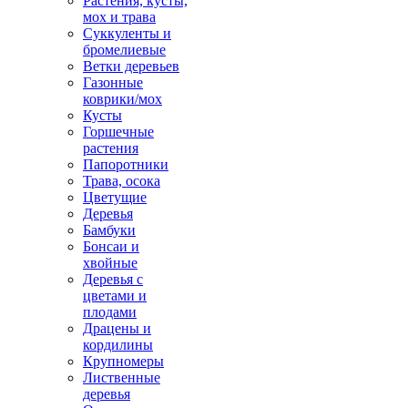
Растения, кусты,
мох и трава
Суккуленты и
бромелиевые
Ветки деревьев
Газонные
коврики/мох
Кусты
Горшечные
растения
Папоротники
Трава, осока
Цветущие
Деревья
Бамбуки
Бонсаи и
хвойные
Деревья с
цветами и
плодами
Драцены и
кордилины
Крупномеры
Лиственные
деревья