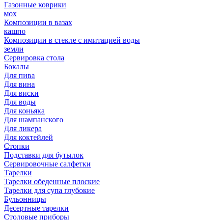
Газонные коврики
мох
Композиции в вазах
кашпо
Композиции в стекле с имитацией воды
земли
Сервировка стола
Бокалы
Для пива
Для вина
Для виски
Для воды
Для коньяка
Для шампанского
Для ликера
Для коктейлей
Стопки
Подставки для бутылок
Сервировочные салфетки
Тарелки
Тарелки обеденные плоские
Тарелки для супа глубокие
Бульонницы
Десертные тарелки
Столовые приборы