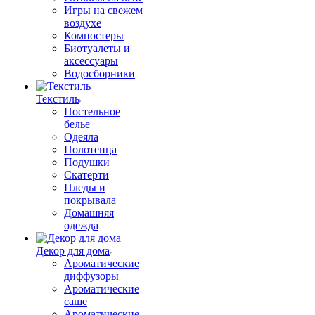
Игры на свежем
воздухе
Компостеры
Биотуалеты и
аксессуары
Водосборники
Текстиль
Постельное
белье
Одеяла
Полотенца
Подушки
Скатерти
Пледы и
покрывала
Домашняя
одежда
Декор для дома
Ароматические
диффузоры
Ароматические
саше
Ароматические