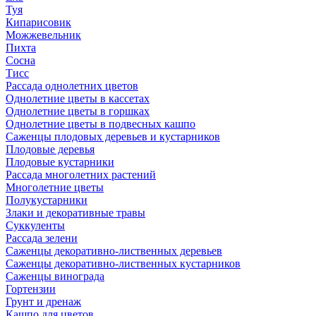
Туя
Кипарисовик
Можжевельник
Пихта
Сосна
Тисc
Рассада однолетних цветов
Однолетние цветы в кассетах
Однолетние цветы в горшках
Однолетние цветы в подвесных кашпо
Саженцы плодовых деревьев и кустарников
Плодовые деревья
Плодовые кустарники
Рассада многолетних растений
Многолетние цветы
Полукустарники
Злаки и декоративные травы
Суккуленты
Рассада зелени
Саженцы декоративно-лиственных деревьев
Саженцы декоративно-лиственных кустарников
Саженцы винограда
Гортензии
Грунт и дренаж
Кашпо для цветов