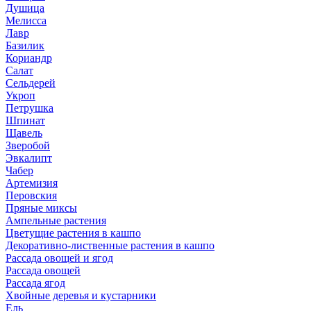
Душица
Мелисса
Лавр
Базилик
Кориандр
Салат
Сельдерей
Укроп
Петрушка
Шпинат
Щавель
Зверобой
Эвкалипт
Чабер
Артемизия
Перовския
Пряные миксы
Ампельные растения
Цветущие растения в кашпо
Декоративно-лиственные растения в кашпо
Рассада овощей и ягод
Рассада овощей
Рассада ягод
Хвойные деревья и кустарники
Ель