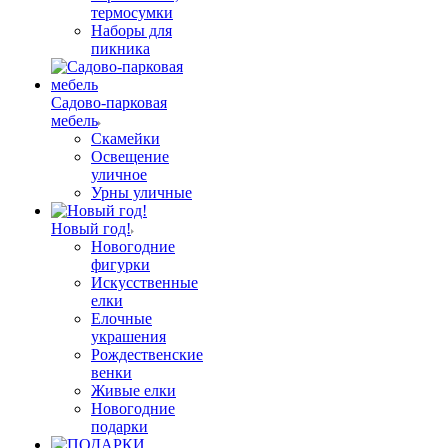
термосумки
Наборы для
пикника
Садово-парковая
мебель
Скамейки
Освещение
уличное
Урны уличные
Новый год!
Новогодние
фигурки
Искусственные
елки
Елочные
украшения
Рождественские
венки
Живые елки
Новогодние
подарки