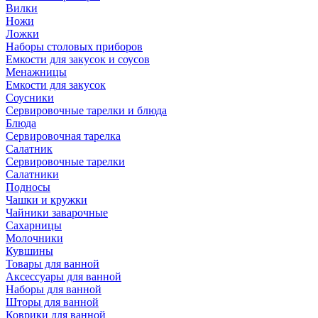
Вилки
Ножи
Ложки
Наборы столовых приборов
Емкости для закусок и соусов
Менажницы
Емкости для закусок
Соусники
Сервировочные тарелки и блюда
Блюда
Сервировочная тарелка
Салатник
Сервировочные тарелки
Салатники
Подносы
Чашки и кружки
Чайники заварочные
Сахарницы
Молочники
Кувшины
Товары для ванной
Аксессуары для ванной
Наборы для ванной
Шторы для ванной
Коврики для ванной