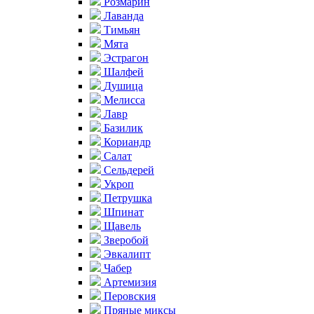
Розмарин
Лаванда
Тимьян
Мята
Эстрагон
Шалфей
Душица
Мелисса
Лавр
Базилик
Кориандр
Салат
Сельдерей
Укроп
Петрушка
Шпинат
Щавель
Зверобой
Эвкалипт
Чабер
Артемизия
Перовския
Пряные миксы