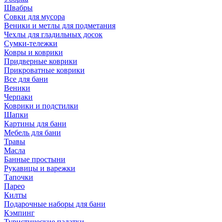
Швабры
Совки для мусора
Веники и метлы для подметания
Чехлы для гладильных досок
Сумки-тележки
Ковры и коврики
Придверные коврики
Прикроватные коврики
Все для бани
Веники
Черпаки
Коврики и подстилки
Шапки
Картины для бани
Мебель для бани
Травы
Масла
Банные простыни
Рукавицы и варежки
Тапочки
Парео
Килты
Подарочные наборы для бани
Кэмпинг
Туристические палатки