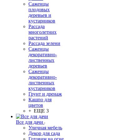
Саженцы
плодовых
деревьев и
кустарников
Рассада
многолетних
растений
Рассада зелени
Саженцы
декоративно-
лиственных
деревьев
Саженцы
декоративно-
лиственных
кустарников
Грунт и дренаж
Кашпо для
цветов
+ ЕЩЕ 3
Все для дачи
Уличная мебель
Декор для сада
Готовим на огне