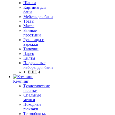
Шапки
Картины для
бани
Мебель для бани
Травы
Масла
Банные
простыни
Рукавицы и
варежки
Тапочки
Парео
Килты
Подарочные
наборы для бани
+ ЕЩЕ 4
Кэмпинг
Туристические
палатки
Спальные
мешки
Походные
рюкзаки
Термобоксы,