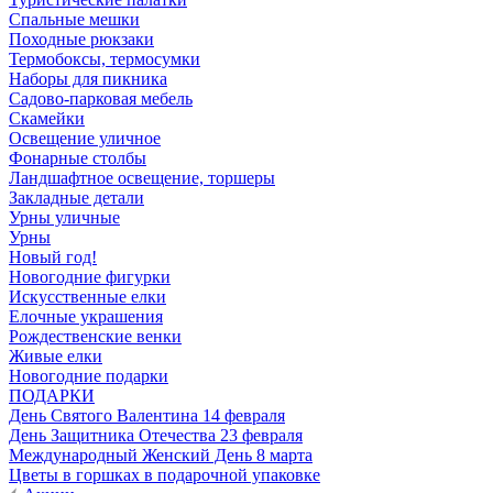
Спальные мешки
Походные рюкзаки
Термобоксы, термосумки
Наборы для пикника
Садово-парковая мебель
Скамейки
Освещение уличное
Фонарные столбы
Ландшафтное освещение, торшеры
Закладные детали
Урны уличные
Урны
Новый год!
Новогодние фигурки
Искусственные елки
Елочные украшения
Рождественские венки
Живые елки
Новогодние подарки
ПОДАРКИ
День Святого Валентина 14 февраля
День Защитника Отечества 23 февраля
Международный Женский День 8 марта
Цветы в горшках в подарочной упаковке