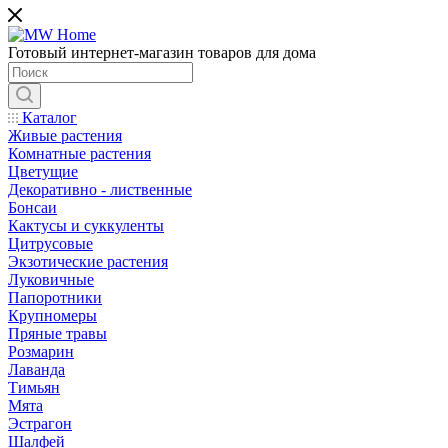
Готовый интернет-магазин товаров для дома
Каталог
Живые растения
Комнатные растения
Цветущие
Декоративно - лиственные
Бонсаи
Кактусы и суккуленты
Цитрусовые
Экзотические растения
Луковичные
Папоротники
Крупномеры
Пряные травы
Розмарин
Лаванда
Тимьян
Мята
Эстрагон
Шалфей