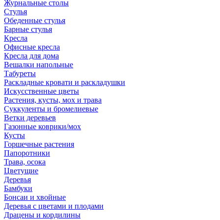
Журнальные столы
Стулья
Обеденные стулья
Барные стулья
Кресла
Офисные кресла
Кресла для дома
Вешалки напольные
Табуреты
Раскладные кровати и раскладушки
Искусственные цветы
Растения, кусты, мох и трава
Суккуленты и бромелиевые
Ветки деревьев
Газонные коврики/мох
Кусты
Горшечные растения
Папоротники
Трава, осока
Цветущие
Деревья
Бамбуки
Бонсаи и хвойные
Деревья с цветами и плодами
Драцены и кордилины