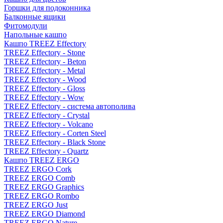
Горшки для подоконника
Балконные ящики
Фитомодули
Напольные кашпо
Кашпо TREEZ Effectory
TREEZ Effectory - Stone
TREEZ Effectory - Beton
TREEZ Effectory - Metal
TREEZ Effectory - Wood
TREEZ Effectory - Gloss
TREEZ Effectory - Wow
TREEZ Effectory - система автополива
TREEZ Effectory - Crystal
TREEZ Effectory - Volcano
TREEZ Effectory - Corten Steel
TREEZ Effectory - Black Stone
TREEZ Effectory - Quartz
Кашпо TREEZ ERGO
TREEZ ERGO Cork
TREEZ ERGO Comb
TREEZ ERGO Graphics
TREEZ ERGO Rombo
TREEZ ERGO Just
TREEZ ERGO Diamond
TREEZ ERGO Nature