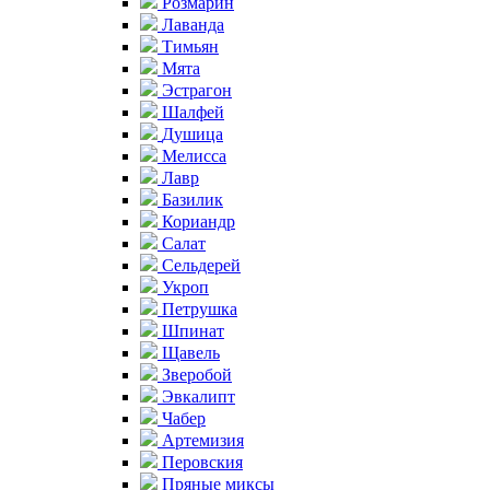
Розмарин
Лаванда
Тимьян
Мята
Эстрагон
Шалфей
Душица
Мелисса
Лавр
Базилик
Кориандр
Салат
Сельдерей
Укроп
Петрушка
Шпинат
Щавель
Зверобой
Эвкалипт
Чабер
Артемизия
Перовския
Пряные миксы