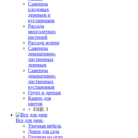
Саженцы
плодовых
деревьев и
кустарников
Рассада
многолетних
растений
Рассада зелени
Саженцы
декоративно-
лиственных
деревьев
Саженцы
декоративно-
лиственных
кустарников
Грунт и дренаж
Кашпо для
цветов
+ ЕЩЕ 3
Все для дачи
Уличная мебель
Декор для сада
Готовим на огне