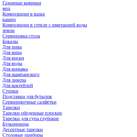
Газонные коврики
мох
Композиции в вазах
кашпо
Композиции в стекле с имитацией воды
земли
Сервировка стола
Бокалы
Для пива
Для вина
Для виски
Для воды
Для коньяка
Для шампанского
Для ликера
Для коктейлей
Стопки
Подставки для бутылок
Сервировочные салфетки
Тарелки
Тарелки обеденные плоские
Тарелки для супа глубокие
Бульонницы
Десертные тарелки
Столовые приборы