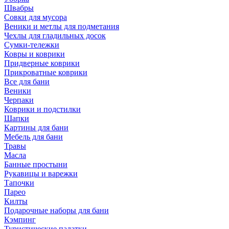
Швабры
Совки для мусора
Веники и метлы для подметания
Чехлы для гладильных досок
Сумки-тележки
Ковры и коврики
Придверные коврики
Прикроватные коврики
Все для бани
Веники
Черпаки
Коврики и подстилки
Шапки
Картины для бани
Мебель для бани
Травы
Масла
Банные простыни
Рукавицы и варежки
Тапочки
Парео
Килты
Подарочные наборы для бани
Кэмпинг
Туристические палатки