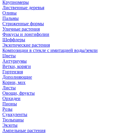
Крупномеры
Лиственные деревья
Оливы
Пальмы
Стриженные формы
Уличные растения
Фикусы и лонгифолии
Шеффлеры
Экзотические растения
Композиции в стекле с имитацией воды/земли
Цветы
Антуриумы
Ветки, коряги
Гортензия
Дополняющие
Корни, мох
Листы
Овощи, фрукты
Орхидеи
Пионы
Розы
Суккуленты
Тюльпаны
Экзоты
Ампельные растения