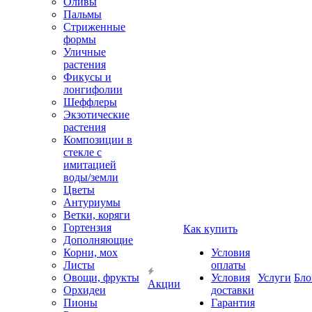
Оливы
Пальмы
Стриженные
формы
Уличные
растения
Фикусы и
лонгифолии
Шеффлеры
Экзотические
растения
Композиции в
стекле с
имитацией
воды/земли
Цветы
Антуриумы
Ветки, коряги
Гортензия
Как купить
Дополняющие
Корни, мох
Условия
Листы
оплаты
Овощи, фрукты
Условия
Услуги
Бло
Акции
Орхидеи
доставки
Пионы
Гарантия