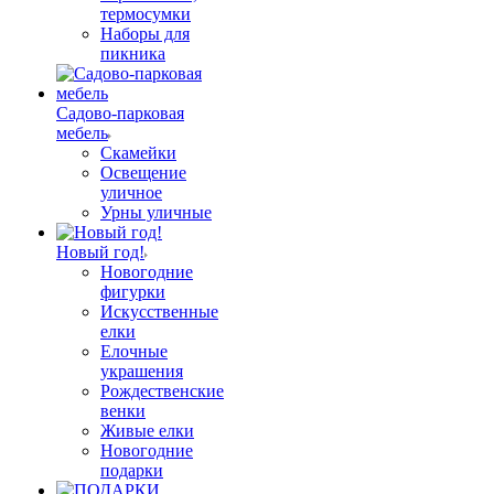
термосумки
Наборы для
пикника
Садово-парковая
мебель
Скамейки
Освещение
уличное
Урны уличные
Новый год!
Новогодние
фигурки
Искусственные
елки
Елочные
украшения
Рождественские
венки
Живые елки
Новогодние
подарки