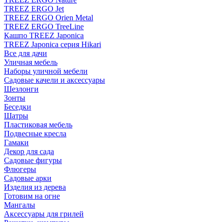
TREEZ ERGO Jet
TREEZ ERGO Orien Metal
TREEZ ERGO TreeLine
Кашпо TREEZ Japonica
TREEZ Japonica серия Hikari
Все для дачи
Уличная мебель
Наборы уличной мебели
Садовые качели и аксессуары
Шезлонги
Зонты
Беседки
Шатры
Пластиковая мебель
Подвесные кресла
Гамаки
Декор для сада
Садовые фигуры
Флюгеры
Садовые арки
Изделия из дерева
Готовим на огне
Мангалы
Аксессуары для грилей