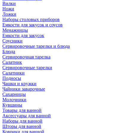
Вилки
Ножи
Ложки
Наборы столовых приборов
Емкости для закусок и соусов
Менажницы
Емкости для закусок
Соусники
Сервировочные тарелки и блюда
Блюда
Сервировочная тарелка
Салатник
Сервировочные тарелки
Салатники
Подносы
Чашки и кружки
Чайники заварочные
Сахарницы
Молочники
Кувшины
Товары для ванной
Аксессуары для ванной
Наборы для ванной
Шторы для ванной
Коврики для ванной