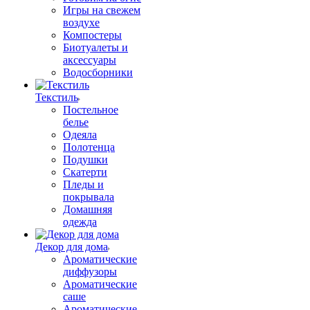
Игры на свежем
воздухе
Компостеры
Биотуалеты и
аксессуары
Водосборники
Текстиль
Постельное
белье
Одеяла
Полотенца
Подушки
Скатерти
Пледы и
покрывала
Домашняя
одежда
Декор для дома
Ароматические
диффузоры
Ароматические
саше
Ароматические