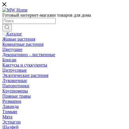
Готовый интернет-магазин товаров для дома
Каталог
Живые растения
Комнатные растения
Цветущие
Декоративно - лиственные
Бонсаи
Кактусы и суккуленты
Цитрусовые
Экзотические растения
Луковичные
Папоротники
Крупномеры
Пряные травы
Розмарин
Лаванда
Тимьян
Мята
Эстрагон
Шалфей