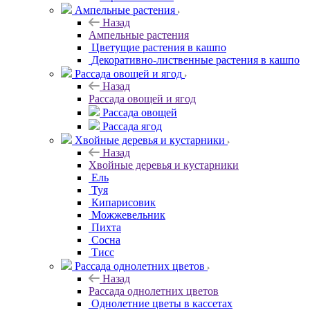
Ампельные растения
Назад
Ампельные растения
Цветущие растения в кашпо
Декоративно-лиственные растения в кашпо
Рассада овощей и ягод
Назад
Рассада овощей и ягод
Рассада овощей
Рассада ягод
Хвойные деревья и кустарники
Назад
Хвойные деревья и кустарники
Ель
Туя
Кипарисовик
Можжевельник
Пихта
Сосна
Тисc
Рассада однолетних цветов
Назад
Рассада однолетних цветов
Однолетние цветы в кассетах