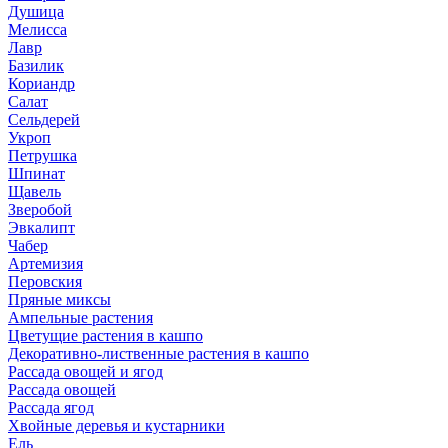
Душица
Мелисса
Лавр
Базилик
Кориандр
Салат
Сельдерей
Укроп
Петрушка
Шпинат
Щавель
Зверобой
Эвкалипт
Чабер
Артемизия
Перовския
Пряные миксы
Ампельные растения
Цветущие растения в кашпо
Декоративно-лиственные растения в кашпо
Рассада овощей и ягод
Рассада овощей
Рассада ягод
Хвойные деревья и кустарники
Ель