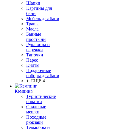
Шапки
Картины для
бани
Мебель для бани
Травы
Масла
Банные
простыни
Рукавицы и
варежки
Тапочки
Парео
Килты
Подарочные
наборы для бани
+ ЕЩЕ 4
Кэмпинг
Туристические
палатки
Спальные
мешки
Походные
рюкзаки
Термобоксы,