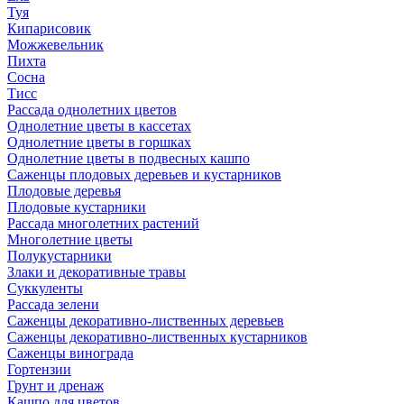
Туя
Кипарисовик
Можжевельник
Пихта
Сосна
Тисc
Рассада однолетних цветов
Однолетние цветы в кассетах
Однолетние цветы в горшках
Однолетние цветы в подвесных кашпо
Саженцы плодовых деревьев и кустарников
Плодовые деревья
Плодовые кустарники
Рассада многолетних растений
Многолетние цветы
Полукустарники
Злаки и декоративные травы
Суккуленты
Рассада зелени
Саженцы декоративно-лиственных деревьев
Саженцы декоративно-лиственных кустарников
Саженцы винограда
Гортензии
Грунт и дренаж
Кашпо для цветов