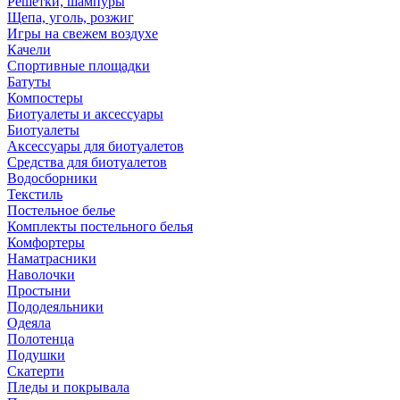
Решетки, шампуры
Щепа, уголь, розжиг
Игры на свежем воздухе
Качели
Спортивные площадки
Батуты
Компостеры
Биотуалеты и аксессуары
Биотуалеты
Аксессуары для биотуалетов
Средства для биотуалетов
Водосборники
Текстиль
Постельное белье
Комплекты постельного белья
Комфортеры
Наматрасники
Наволочки
Простыни
Пододеяльники
Одеяла
Полотенца
Подушки
Скатерти
Пледы и покрывала