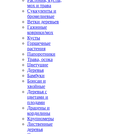
Растения, кусты,
мох и трава
Суккуленты и
бромелиевые
Ветки деревьев
Газонные
коврики/мох
Кусты
Горшечные
растения
Папоротники
Трава, осока
Цветущие
Деревья
Бамбуки
Бонсаи и
хвойные
Деревья с
цветами и
плодами
Драцены и
кордилины
Крупномеры
Лиственные
деревья