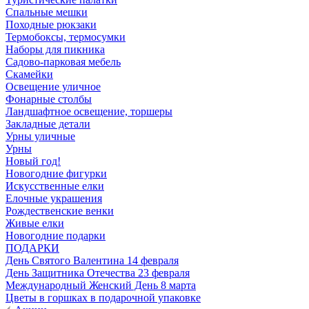
Спальные мешки
Походные рюкзаки
Термобоксы, термосумки
Наборы для пикника
Садово-парковая мебель
Скамейки
Освещение уличное
Фонарные столбы
Ландшафтное освещение, торшеры
Закладные детали
Урны уличные
Урны
Новый год!
Новогодние фигурки
Искусственные елки
Елочные украшения
Рождественские венки
Живые елки
Новогодние подарки
ПОДАРКИ
День Святого Валентина 14 февраля
День Защитника Отечества 23 февраля
Международный Женский День 8 марта
Цветы в горшках в подарочной упаковке