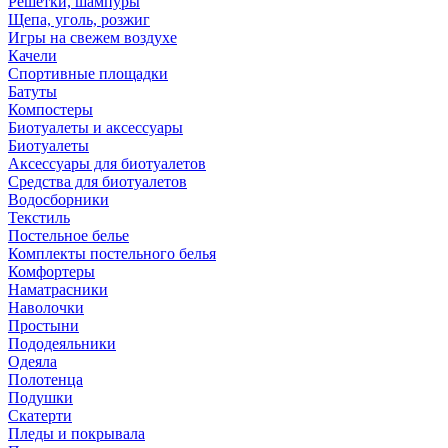
Решетки, шампуры
Щепа, уголь, розжиг
Игры на свежем воздухе
Качели
Спортивные площадки
Батуты
Компостеры
Биотуалеты и аксессуары
Биотуалеты
Аксессуары для биотуалетов
Средства для биотуалетов
Водосборники
Текстиль
Постельное белье
Комплекты постельного белья
Комфортеры
Наматрасники
Наволочки
Простыни
Пододеяльники
Одеяла
Полотенца
Подушки
Скатерти
Пледы и покрывала