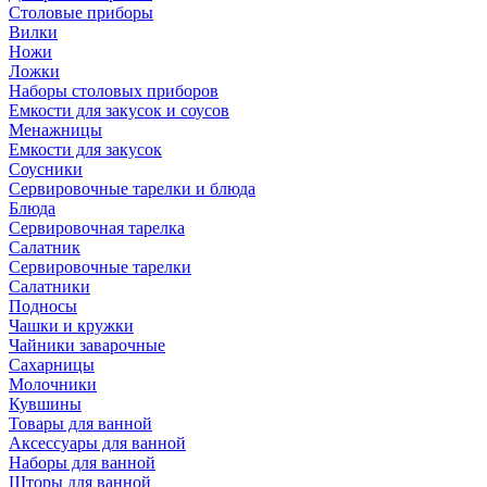
Столовые приборы
Вилки
Ножи
Ложки
Наборы столовых приборов
Емкости для закусок и соусов
Менажницы
Емкости для закусок
Соусники
Сервировочные тарелки и блюда
Блюда
Сервировочная тарелка
Салатник
Сервировочные тарелки
Салатники
Подносы
Чашки и кружки
Чайники заварочные
Сахарницы
Молочники
Кувшины
Товары для ванной
Аксессуары для ванной
Наборы для ванной
Шторы для ванной