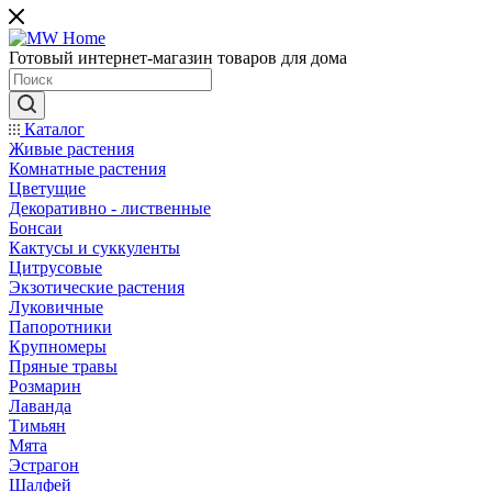
Готовый интернет-магазин товаров для дома
Каталог
Живые растения
Комнатные растения
Цветущие
Декоративно - лиственные
Бонсаи
Кактусы и суккуленты
Цитрусовые
Экзотические растения
Луковичные
Папоротники
Крупномеры
Пряные травы
Розмарин
Лаванда
Тимьян
Мята
Эстрагон
Шалфей