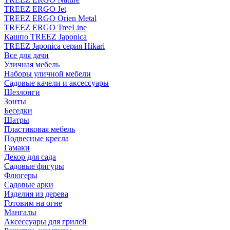
TREEZ ERGO Jet
TREEZ ERGO Orien Metal
TREEZ ERGO TreeLine
Кашпо TREEZ Japonica
TREEZ Japonica серия Hikari
Все для дачи
Уличная мебель
Наборы уличной мебели
Садовые качели и аксессуары
Шезлонги
Зонты
Беседки
Шатры
Пластиковая мебель
Подвесные кресла
Гамаки
Декор для сада
Садовые фигуры
Флюгеры
Садовые арки
Изделия из дерева
Готовим на огне
Мангалы
Аксессуары для грилей