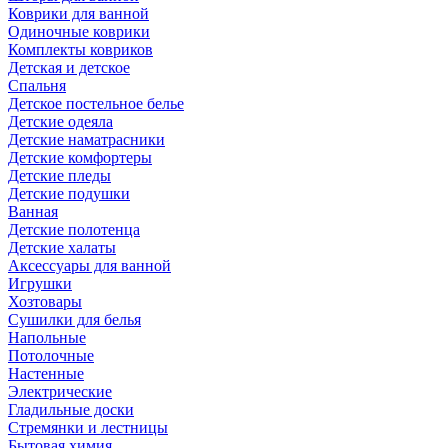
Коврики для ванной
Одиночные коврики
Комплекты ковриков
Детская и детское
Спальня
Детское постельное белье
Детские одеяла
Детские наматрасники
Детские комфортеры
Детские пледы
Детские подушки
Ванная
Детские полотенца
Детские халаты
Аксессуары для ванной
Игрушки
Хозтовары
Сушилки для белья
Напольные
Потолочные
Настенные
Электрические
Гладильные доски
Стремянки и лестницы
Бытовая химия