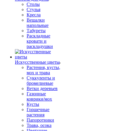
Столы
Стулья
Кресла
Вешалки
напольные
Табуреты
Раскладные
кровати и
раскладушки
Искусственные цветы
Растения, кусты,
мох и трава
Суккуленты и
бромелиевые
Ветки деревьев
Газонные
коврики/мох
Кусты
Горшечные
растения
Папоротники
Трава, осока
Цветущие