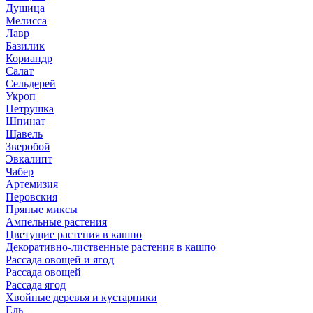
Душица
Мелисса
Лавр
Базилик
Кориандр
Салат
Сельдерей
Укроп
Петрушка
Шпинат
Щавель
Зверобой
Эвкалипт
Чабер
Артемизия
Перовския
Пряные миксы
Ампельные растения
Цветущие растения в кашпо
Декоративно-лиственные растения в кашпо
Рассада овощей и ягод
Рассада овощей
Рассада ягод
Хвойные деревья и кустарники
Ель