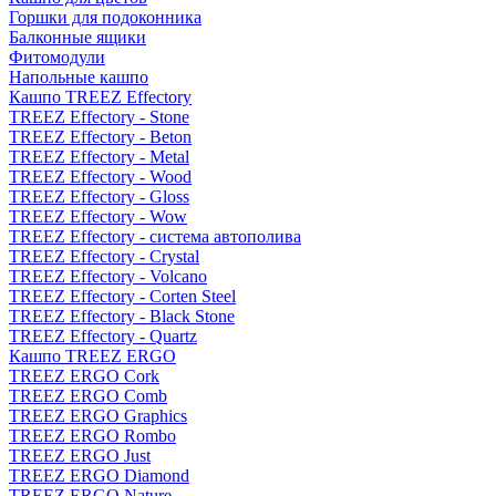
Горшки для подоконника
Балконные ящики
Фитомодули
Напольные кашпо
Кашпо TREEZ Effectory
TREEZ Effectory - Stone
TREEZ Effectory - Beton
TREEZ Effectory - Metal
TREEZ Effectory - Wood
TREEZ Effectory - Gloss
TREEZ Effectory - Wow
TREEZ Effectory - система автополива
TREEZ Effectory - Crystal
TREEZ Effectory - Volcano
TREEZ Effectory - Corten Steel
TREEZ Effectory - Black Stone
TREEZ Effectory - Quartz
Кашпо TREEZ ERGO
TREEZ ERGO Cork
TREEZ ERGO Comb
TREEZ ERGO Graphics
TREEZ ERGO Rombo
TREEZ ERGO Just
TREEZ ERGO Diamond
TREEZ ERGO Nature