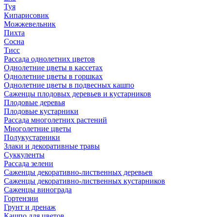
Туя
Кипарисовик
Можжевельник
Пихта
Сосна
Тисc
Рассада однолетних цветов
Однолетние цветы в кассетах
Однолетние цветы в горшках
Однолетние цветы в подвесных кашпо
Саженцы плодовых деревьев и кустарников
Плодовые деревья
Плодовые кустарники
Рассада многолетних растений
Многолетние цветы
Полукустарники
Злаки и декоративные травы
Суккуленты
Рассада зелени
Саженцы декоративно-лиственных деревьев
Саженцы декоративно-лиственных кустарников
Саженцы винограда
Гортензии
Грунт и дренаж
Кашпо для цветов