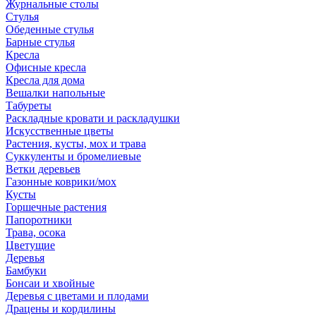
Журнальные столы
Стулья
Обеденные стулья
Барные стулья
Кресла
Офисные кресла
Кресла для дома
Вешалки напольные
Табуреты
Раскладные кровати и раскладушки
Искусственные цветы
Растения, кусты, мох и трава
Суккуленты и бромелиевые
Ветки деревьев
Газонные коврики/мох
Кусты
Горшечные растения
Папоротники
Трава, осока
Цветущие
Деревья
Бамбуки
Бонсаи и хвойные
Деревья с цветами и плодами
Драцены и кордилины