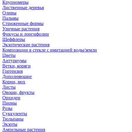
Крупномеры
Лиственные деревья
Оливы
Пальмы
Стриженные формы
Уличные растения
Фикусы и лонгифолии
Шеффлеры
Экзотические растения
Композиции в стекле с имитацией воды/земли
Цветы
Антуриумы
Ветки, коряги
Гортензия
Дополняющие
Корни, мох
Листы
Овощи, фрукты
Орхидеи
Пионы
Розы
Суккуленты
Тюльпаны
Экзоты
Ампельные растения