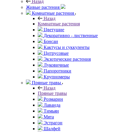
Назад
Живые растения
Комнатные растения
Назад
Комнатные растения
Цветущие
Декоративно - лиственные
Бонсаи
Кактусы и суккуленты
Цитрусовые
Экзотические растения
Луковичные
Папоротники
Крупномеры
Пряные травы
Назад
Пряные травы
Розмарин
Лаванда
Тимьян
Мята
Эстрагон
Шалфей