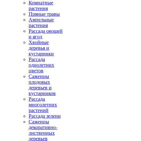
Комнатные
растения
Пряные травы
Ампельные
растения
Рассада овощей
и ягод
Хвойные
деревья и
кустарники
Рассада
однолетних
цветов
Саженцы
плодовых
деревьев и
кустарников
Рассада
многолетних
растений
Рассада зелени
Саженцы
декоративно-
лиственных
деревьев