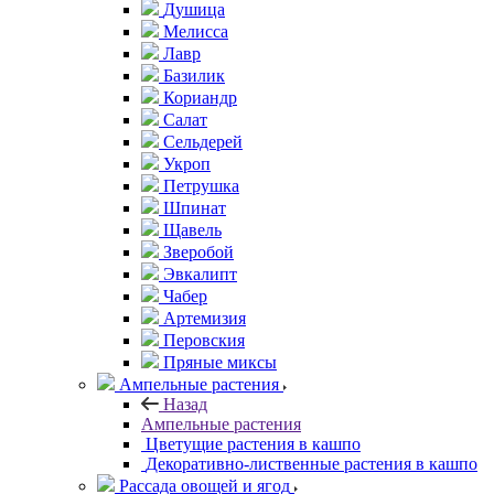
Душица
Мелисса
Лавр
Базилик
Кориандр
Салат
Сельдерей
Укроп
Петрушка
Шпинат
Щавель
Зверобой
Эвкалипт
Чабер
Артемизия
Перовския
Пряные миксы
Ампельные растения
Назад
Ампельные растения
Цветущие растения в кашпо
Декоративно-лиственные растения в кашпо
Рассада овощей и ягод