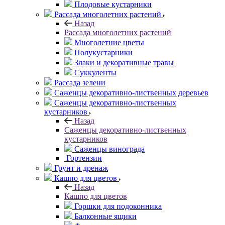
Плодовые кустарники
Рассада многолетних растений
Назад
Рассада многолетних растений
Многолетние цветы
Полукустарники
Злаки и декоративные травы
Суккуленты
Рассада зелени
Саженцы декоративно-лиственных деревьев
Саженцы декоративно-лиственных
кустарников
Назад
Саженцы декоративно-лиственных
кустарников
Саженцы винограда
Гортензии
Грунт и дренаж
Кашпо для цветов
Назад
Кашпо для цветов
Горшки для подоконника
Балконные ящики