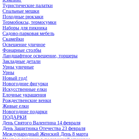
Туристические палатки
Спальные мешки
Походные рюкзаки
Термобоксы, термосумки
Наборы для пикника
Садово-парковая мебель
Скамейки
Освещение уличное
Фонарные столбы
Ландшафтное освещение, торшеры
Закладные детали
Урны уличные
Урны
Новый год!
Новогодние фигурки
Искусственные елки
Елочные украшения
Рождественские венки
Живые елки
Новогодние подарки
ПОДАРКИ
День Святого Валентина 14 февраля
День Защитника Отечества 23 февраля
Международный Женский День 8 марта