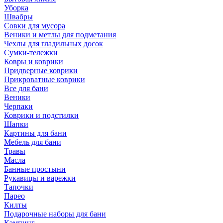
Уборка
Швабры
Совки для мусора
Веники и метлы для подметания
Чехлы для гладильных досок
Сумки-тележки
Ковры и коврики
Придверные коврики
Прикроватные коврики
Все для бани
Веники
Черпаки
Коврики и подстилки
Шапки
Картины для бани
Мебель для бани
Травы
Масла
Банные простыни
Рукавицы и варежки
Тапочки
Парео
Килты
Подарочные наборы для бани
Кэмпинг