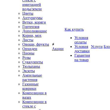
стекле с
имитацией
воды/земли
Цветы
Антуриумы
Ветки, коряги
Гортензия
Как купить
Дополняющие
Корни, мох
Условия
Листы
оплаты
Овощи, фрукты
Условия
Услуги
Бло
Орхидеи
Акции
доставки
Пионы
Гарантия
Розы
на товар
Суккуленты
Тюльпаны
Экзоты
Ампельные
растения
Газонные
коврики
Композиции в
вазах
Композиции в
стекле с