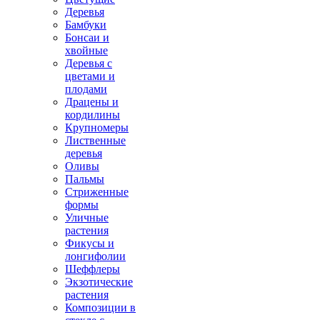
Деревья
Бамбуки
Бонсаи и
хвойные
Деревья с
цветами и
плодами
Драцены и
кордилины
Крупномеры
Лиственные
деревья
Оливы
Пальмы
Стриженные
формы
Уличные
растения
Фикусы и
лонгифолии
Шеффлеры
Экзотические
растения
Композиции в