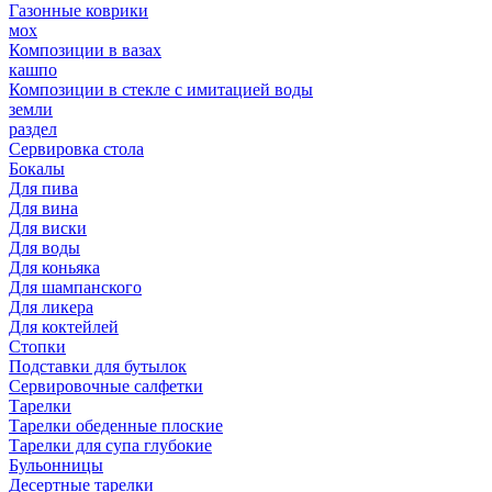
Газонные коврики
мох
Композиции в вазах
кашпо
Композиции в стекле с имитацией воды
земли
раздел
Сервировка стола
Бокалы
Для пива
Для вина
Для виски
Для воды
Для коньяка
Для шампанского
Для ликера
Для коктейлей
Стопки
Подставки для бутылок
Сервировочные салфетки
Тарелки
Тарелки обеденные плоские
Тарелки для супа глубокие
Бульонницы
Десертные тарелки