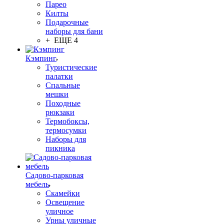
Парео
Килты
Подарочные
наборы для бани
+ ЕЩЕ 4
Кэмпинг
Туристические
палатки
Спальные
мешки
Походные
рюкзаки
Термобоксы,
термосумки
Наборы для
пикника
Садово-парковая
мебель
Скамейки
Освещение
уличное
Урны уличные