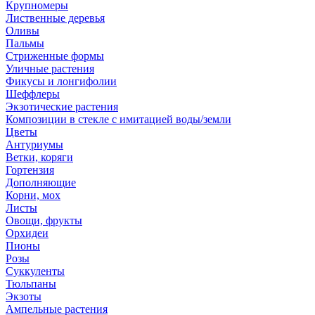
Крупномеры
Лиственные деревья
Оливы
Пальмы
Стриженные формы
Уличные растения
Фикусы и лонгифолии
Шеффлеры
Экзотические растения
Композиции в стекле с имитацией воды/земли
Цветы
Антуриумы
Ветки, коряги
Гортензия
Дополняющие
Корни, мох
Листы
Овощи, фрукты
Орхидеи
Пионы
Розы
Суккуленты
Тюльпаны
Экзоты
Ампельные растения