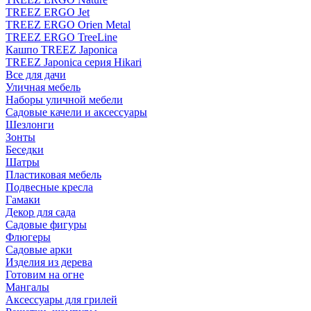
TREEZ ERGO Jet
TREEZ ERGO Orien Metal
TREEZ ERGO TreeLine
Кашпо TREEZ Japonica
TREEZ Japonica серия Hikari
Все для дачи
Уличная мебель
Наборы уличной мебели
Садовые качели и аксессуары
Шезлонги
Зонты
Беседки
Шатры
Пластиковая мебель
Подвесные кресла
Гамаки
Декор для сада
Садовые фигуры
Флюгеры
Садовые арки
Изделия из дерева
Готовим на огне
Мангалы
Аксессуары для грилей