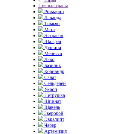
Назад
Пряные травы
Розмарин
Лаванда
Тимьян
Мята
Эстрагон
Шалфей
Душица
Мелисса
Лавр
Базилик
Кориандр
Салат
Сельдерей
Укроп
Петрушка
Шпинат
Щавель
Зверобой
Эвкалипт
Чабер
Артемизия