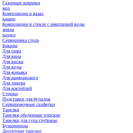
Газонные коврики
мох
Композиции в вазах
кашпо
Композиции в стекле с имитацией воды
земли
раздел
Сервировка стола
Бокалы
Для пива
Для вина
Для виски
Для воды
Для коньяка
Для шампанского
Для ликера
Для коктейлей
Стопки
Подставки для бутылок
Сервировочные салфетки
Тарелки
Тарелки обеденные плоские
Тарелки для супа глубокие
Бульонницы
Десертные тарелки