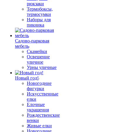
рюкзаки
Термобоксы,
термосумки
Наборы для
пикника
Садово-парковая
мебель
Скамейки
Освещение
уличное
Урны уличные
Новый год!
Новогодние
фигурки
Искусственные
елки
Елочные
украшения
Рождественские
венки
Живые елки
Новогодние