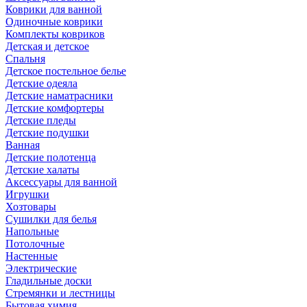
Коврики для ванной
Одиночные коврики
Комплекты ковриков
Детская и детское
Спальня
Детское постельное белье
Детские одеяла
Детские наматрасники
Детские комфортеры
Детские пледы
Детские подушки
Ванная
Детские полотенца
Детские халаты
Аксессуары для ванной
Игрушки
Хозтовары
Сушилки для белья
Напольные
Потолочные
Настенные
Электрические
Гладильные доски
Стремянки и лестницы
Бытовая химия