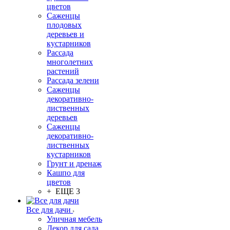
цветов
Саженцы
плодовых
деревьев и
кустарников
Рассада
многолетних
растений
Рассада зелени
Саженцы
декоративно-
лиственных
деревьев
Саженцы
декоративно-
лиственных
кустарников
Грунт и дренаж
Кашпо для
цветов
+ ЕЩЕ 3
Все для дачи
Уличная мебель
Декор для сада