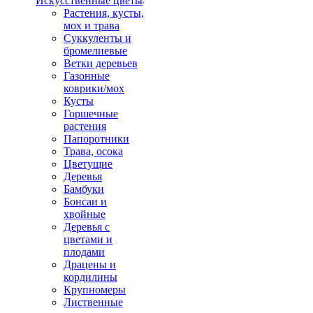
Искусственные цветы
Растения, кусты,
мох и трава
Суккуленты и
бромелиевые
Ветки деревьев
Газонные
коврики/мох
Кусты
Горшечные
растения
Папоротники
Трава, осока
Цветущие
Деревья
Бамбуки
Бонсаи и
хвойные
Деревья с
цветами и
плодами
Драцены и
кордилины
Крупномеры
Лиственные