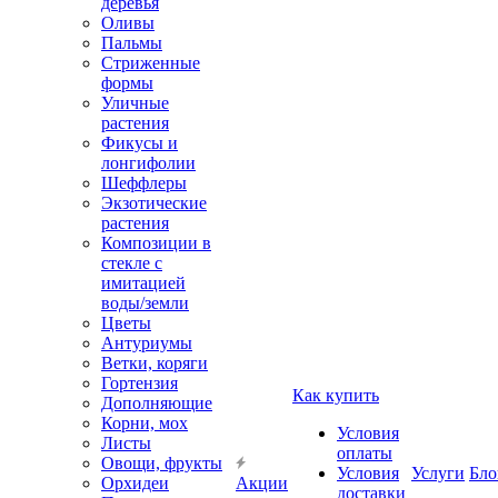
деревья
Оливы
Пальмы
Стриженные
формы
Уличные
растения
Фикусы и
лонгифолии
Шеффлеры
Экзотические
растения
Композиции в
стекле с
имитацией
воды/земли
Цветы
Антуриумы
Ветки, коряги
Гортензия
Как купить
Дополняющие
Корни, мох
Условия
Листы
оплаты
Овощи, фрукты
Условия
Услуги
Бло
Орхидеи
Акции
доставки