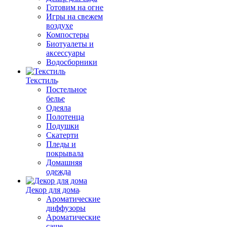
Готовим на огне
Игры на свежем
воздухе
Компостеры
Биотуалеты и
аксессуары
Водосборники
Текстиль
Постельное
белье
Одеяла
Полотенца
Подушки
Скатерти
Пледы и
покрывала
Домашняя
одежда
Декор для дома
Ароматические
диффузоры
Ароматические
саше