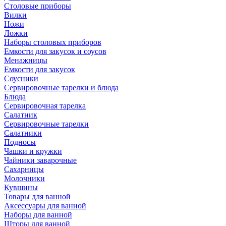
Столовые приборы
Вилки
Ножи
Ложки
Наборы столовых приборов
Емкости для закусок и соусов
Менажницы
Емкости для закусок
Соусники
Сервировочные тарелки и блюда
Блюда
Сервировочная тарелка
Салатник
Сервировочные тарелки
Салатники
Подносы
Чашки и кружки
Чайники заварочные
Сахарницы
Молочники
Кувшины
Товары для ванной
Аксессуары для ванной
Наборы для ванной
Шторы для ванной