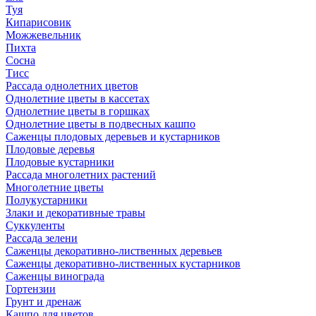
Туя
Кипарисовик
Можжевельник
Пихта
Сосна
Тисc
Рассада однолетних цветов
Однолетние цветы в кассетах
Однолетние цветы в горшках
Однолетние цветы в подвесных кашпо
Саженцы плодовых деревьев и кустарников
Плодовые деревья
Плодовые кустарники
Рассада многолетних растений
Многолетние цветы
Полукустарники
Злаки и декоративные травы
Суккуленты
Рассада зелени
Саженцы декоративно-лиственных деревьев
Саженцы декоративно-лиственных кустарников
Саженцы винограда
Гортензии
Грунт и дренаж
Кашпо для цветов