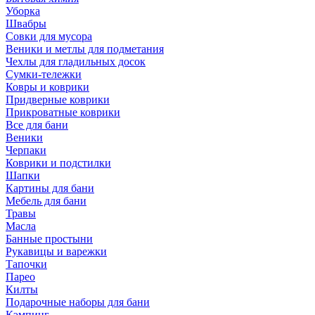
Уборка
Швабры
Совки для мусора
Веники и метлы для подметания
Чехлы для гладильных досок
Сумки-тележки
Ковры и коврики
Придверные коврики
Прикроватные коврики
Все для бани
Веники
Черпаки
Коврики и подстилки
Шапки
Картины для бани
Мебель для бани
Травы
Масла
Банные простыни
Рукавицы и варежки
Тапочки
Парео
Килты
Подарочные наборы для бани
Кэмпинг