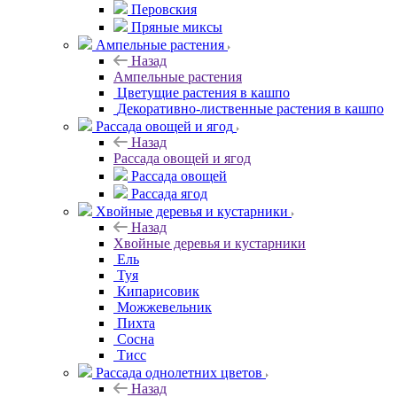
Перовския
Пряные миксы
Ампельные растения
Назад
Ампельные растения
Цветущие растения в кашпо
Декоративно-лиственные растения в кашпо
Рассада овощей и ягод
Назад
Рассада овощей и ягод
Рассада овощей
Рассада ягод
Хвойные деревья и кустарники
Назад
Хвойные деревья и кустарники
Ель
Туя
Кипарисовик
Можжевельник
Пихта
Сосна
Тисc
Рассада однолетних цветов
Назад