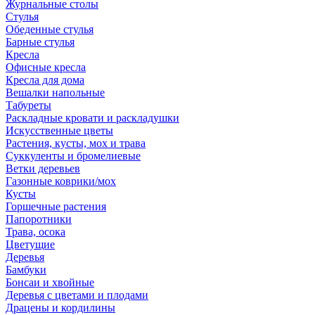
Журнальные столы
Стулья
Обеденные стулья
Барные стулья
Кресла
Офисные кресла
Кресла для дома
Вешалки напольные
Табуреты
Раскладные кровати и раскладушки
Искусственные цветы
Растения, кусты, мох и трава
Суккуленты и бромелиевые
Ветки деревьев
Газонные коврики/мох
Кусты
Горшечные растения
Папоротники
Трава, осока
Цветущие
Деревья
Бамбуки
Бонсаи и хвойные
Деревья с цветами и плодами
Драцены и кордилины