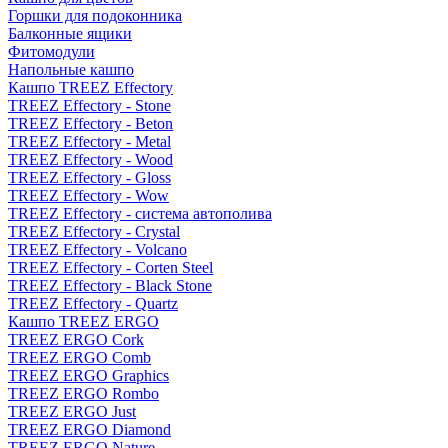
Горшки для подоконника
Балконные ящики
Фитомодули
Напольные кашпо
Кашпо TREEZ Effectory
TREEZ Effectory - Stone
TREEZ Effectory - Beton
TREEZ Effectory - Metal
TREEZ Effectory - Wood
TREEZ Effectory - Gloss
TREEZ Effectory - Wow
TREEZ Effectory - система автополива
TREEZ Effectory - Crystal
TREEZ Effectory - Volcano
TREEZ Effectory - Corten Steel
TREEZ Effectory - Black Stone
TREEZ Effectory - Quartz
Кашпо TREEZ ERGO
TREEZ ERGO Cork
TREEZ ERGO Comb
TREEZ ERGO Graphics
TREEZ ERGO Rombo
TREEZ ERGO Just
TREEZ ERGO Diamond
TREEZ ERGO Nature