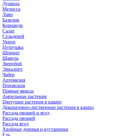
Душица
Мелисса
Лавр
Базилик
Кориандр
Салат
Сельдерей
Укроп
Петрушка
Шпинат
Щавель
Зверобой
Эвкалипт
Чабер
Артемизия
Перовския
Пряные миксы
Ампельные растения
Цветущие растения в кашпо
Декоративно-лиственные растения в кашпо
Рассада овощей и ягод
Рассада овощей
Рассада ягод
Хвойные деревья и кустарники
Ель