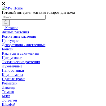
Готовый интернет-магазин товаров для дома
Каталог
Живые растения
Комнатные растения
Цветущие
Декоративно - лиственные
Бонсаи
Кактусы и суккуленты
Цитрусовые
Экзотические растения
Луковичные
Папоротники
Крупномеры
Пряные травы
Розмарин
Лаванда
Тимьян
Мята
Эстрагон
Шалфей