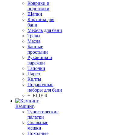
Коврики и
подстилки
Шапки
Картины для
бани
Мебель для бани
Травы
Масла
Банные
простыни
Рукавицы и
варежки
Тапочки
Парео
Килты
Подарочные
наборы для бани
+ ЕЩЕ 4
Кэмпинг
Туристические
палатки
Спальные
мешки
Походные