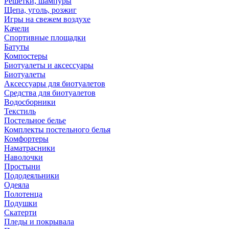
Решетки, шампуры
Щепа, уголь, розжиг
Игры на свежем воздухе
Качели
Спортивные площадки
Батуты
Компостеры
Биотуалеты и аксессуары
Биотуалеты
Аксессуары для биотуалетов
Средства для биотуалетов
Водосборники
Текстиль
Постельное белье
Комплекты постельного белья
Комфортеры
Наматрасники
Наволочки
Простыни
Пододеяльники
Одеяла
Полотенца
Подушки
Скатерти
Пледы и покрывала