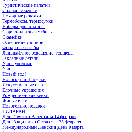
Туристические палатки
Спальные мешки
Походные рюкзаки
Термобоксы, термосумки
Наборы для пикника
Садово-парковая мебель
Скамейки
Освещение уличное
Фонарные столбы
Ландшафтное освещение, торшеры
Закладные детали
Урны уличные
Урны
Новый год!
Новогодние фигурки
Искусственные елки
Елочные украшения
Рождественские венки
Живые елки
Новогодние подарки
ПОДАРКИ
День Святого Валентина 14 февраля
День Защитника Отечества 23 февраля
Международный Женский День 8 марта