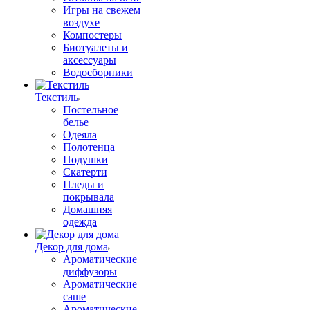
Игры на свежем
воздухе
Компостеры
Биотуалеты и
аксессуары
Водосборники
Текстиль
Постельное
белье
Одеяла
Полотенца
Подушки
Скатерти
Пледы и
покрывала
Домашняя
одежда
Декор для дома
Ароматические
диффузоры
Ароматические
саше
Ароматические