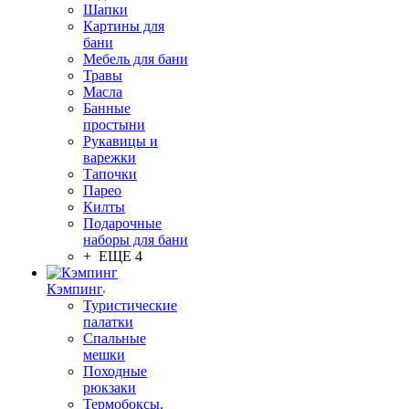
Шапки
Картины для
бани
Мебель для бани
Травы
Масла
Банные
простыни
Рукавицы и
варежки
Тапочки
Парео
Килты
Подарочные
наборы для бани
+ ЕЩЕ 4
Кэмпинг
Туристические
палатки
Спальные
мешки
Походные
рюкзаки
Термобоксы,