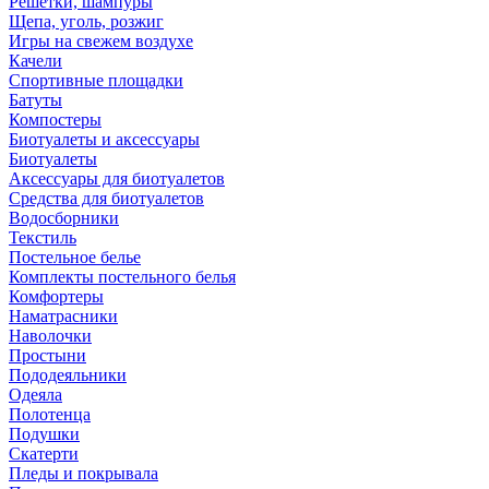
Решетки, шампуры
Щепа, уголь, розжиг
Игры на свежем воздухе
Качели
Спортивные площадки
Батуты
Компостеры
Биотуалеты и аксессуары
Биотуалеты
Аксессуары для биотуалетов
Средства для биотуалетов
Водосборники
Текстиль
Постельное белье
Комплекты постельного белья
Комфортеры
Наматрасники
Наволочки
Простыни
Пододеяльники
Одеяла
Полотенца
Подушки
Скатерти
Пледы и покрывала