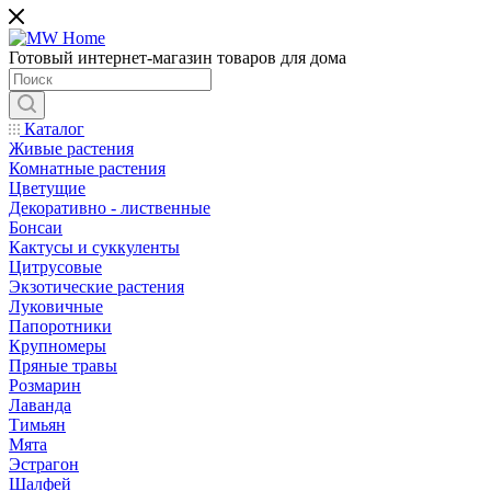
Готовый интернет-магазин товаров для дома
Каталог
Живые растения
Комнатные растения
Цветущие
Декоративно - лиственные
Бонсаи
Кактусы и суккуленты
Цитрусовые
Экзотические растения
Луковичные
Папоротники
Крупномеры
Пряные травы
Розмарин
Лаванда
Тимьян
Мята
Эстрагон
Шалфей