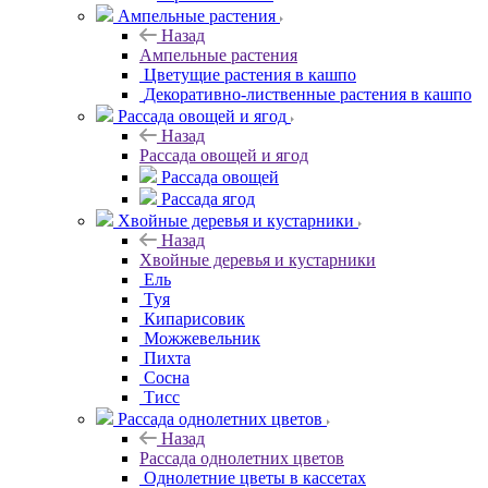
Ампельные растения
Назад
Ампельные растения
Цветущие растения в кашпо
Декоративно-лиственные растения в кашпо
Рассада овощей и ягод
Назад
Рассада овощей и ягод
Рассада овощей
Рассада ягод
Хвойные деревья и кустарники
Назад
Хвойные деревья и кустарники
Ель
Туя
Кипарисовик
Можжевельник
Пихта
Сосна
Тисc
Рассада однолетних цветов
Назад
Рассада однолетних цветов
Однолетние цветы в кассетах