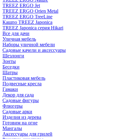
TREEZ ERGO Jet
TREEZ ERGO Orien Metal
TREEZ ERGO TreeLine
Кашпо TREEZ Japonica
TREEZ Japonica серия Hikari
Все для дачи
Уличная мебель
Наборы уличной мебели
Садовые качели и аксессуары
Шезлонги
Зонты
Беседки
Шатры
Пластиковая мебель
Подвесные кресла
Гамаки
Декор для сада
Садовые фигуры
Флюгеры
Садовые арки
Изделия из дерева
Готовим на огне
Мангалы
Аксессуары для грилей