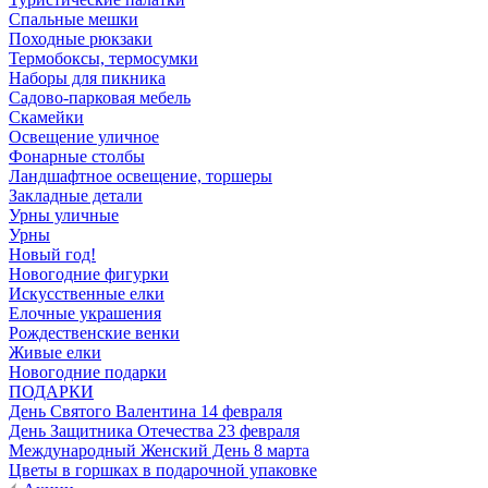
Спальные мешки
Походные рюкзаки
Термобоксы, термосумки
Наборы для пикника
Садово-парковая мебель
Скамейки
Освещение уличное
Фонарные столбы
Ландшафтное освещение, торшеры
Закладные детали
Урны уличные
Урны
Новый год!
Новогодние фигурки
Искусственные елки
Елочные украшения
Рождественские венки
Живые елки
Новогодние подарки
ПОДАРКИ
День Святого Валентина 14 февраля
День Защитника Отечества 23 февраля
Международный Женский День 8 марта
Цветы в горшках в подарочной упаковке