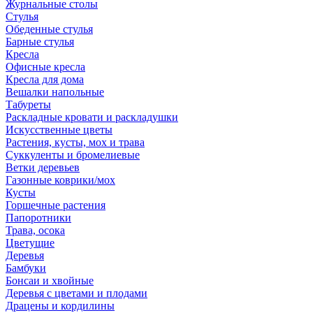
Журнальные столы
Стулья
Обеденные стулья
Барные стулья
Кресла
Офисные кресла
Кресла для дома
Вешалки напольные
Табуреты
Раскладные кровати и раскладушки
Искусственные цветы
Растения, кусты, мох и трава
Суккуленты и бромелиевые
Ветки деревьев
Газонные коврики/мох
Кусты
Горшечные растения
Папоротники
Трава, осока
Цветущие
Деревья
Бамбуки
Бонсаи и хвойные
Деревья с цветами и плодами
Драцены и кордилины