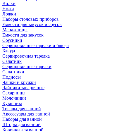
Вилки
Ножи
Ложки
Наборы столовых приборов
Емкости для закусок и соусов
Менажницы
Емкости для закусок
Соусники
Сервировочные тарелки и блюда
Блюда
Сервировочная тарелка
Салатник
Сервировочные тарелки
Салатники
Подносы
Чашки и кружки
Чайники заварочные
Сахарницы
Молочники
Кувшины
Товары для ванной
Аксессуары для ванной
Наборы для ванной
Шторы для ванной
Коврики для ванной