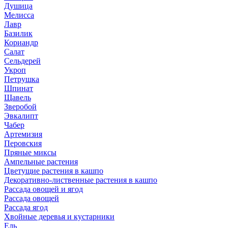
Душица
Мелисса
Лавр
Базилик
Кориандр
Салат
Сельдерей
Укроп
Петрушка
Шпинат
Щавель
Зверобой
Эвкалипт
Чабер
Артемизия
Перовския
Пряные миксы
Ампельные растения
Цветущие растения в кашпо
Декоративно-лиственные растения в кашпо
Рассада овощей и ягод
Рассада овощей
Рассада ягод
Хвойные деревья и кустарники
Ель