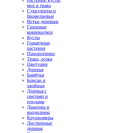
Растения, кусты,
мох и трава
Суккуленты и
бромелиевые
Ветки деревьев
Газонные
коврики/мох
Кусты
Горшечные
растения
Папоротники
Трава, осока
Цветущие
Деревья
Бамбуки
Бонсаи и
хвойные
Деревья с
цветами и
плодами
Драцены и
кордилины
Крупномеры
Лиственные
деревья