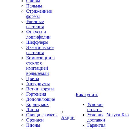
Оливы
Пальмы
Стриженные
формы
Уличные
растения
Фикусы и
лонгифолии
Шеффлеры
Экзотические
растения
Композиции в
стекле с
имитацией
воды/земли
Цветы
Антуриумы
Ветки, коряги
Гортензия
Как купить
Дополняющие
Корни, мох
Условия
Листы
оплаты
Овощи, фрукты
Условия
Услуги
Бло
Акции
Орхидеи
доставки
Пионы
Гарантия