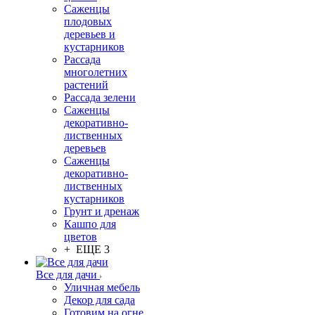
Саженцы
плодовых
деревьев и
кустарников
Рассада
многолетних
растений
Рассада зелени
Саженцы
декоративно-
лиственных
деревьев
Саженцы
декоративно-
лиственных
кустарников
Грунт и дренаж
Кашпо для
цветов
+ ЕЩЕ 3
Все для дачи
Уличная мебель
Декор для сада
Готовим на огне