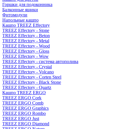
Горшки для подоконника
Балконные ящики
Фитомодули
Напольные кашпо
Кашпо TREEZ Effectory
TREEZ Effectory - Stone
TREEZ Effectory - Beton
TREEZ Effectory - Metal
TREEZ Effectory - Wood
TREEZ Effectory - Gloss
TREEZ Effectory - Wow
TREEZ Effectory - система автополива
TREEZ Effectory - Crystal
TREEZ Effectory - Volcano
TREEZ Effectory - Corten Steel
TREEZ Effectory - Black Stone
TREEZ Effectory - Quartz
Кашпо TREEZ ERGO
TREEZ ERGO Cork
TREEZ ERGO Comb
TREEZ ERGO Graphics
TREEZ ERGO Rombo
TREEZ ERGO Just
TREEZ ERGO Diamond
TREEZ ERGO Nature