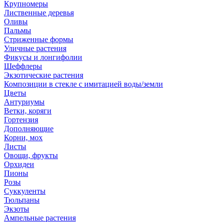
Крупномеры
Лиственные деревья
Оливы
Пальмы
Стриженные формы
Уличные растения
Фикусы и лонгифолии
Шеффлеры
Экзотические растения
Композиции в стекле с имитацией воды/земли
Цветы
Антуриумы
Ветки, коряги
Гортензия
Дополняющие
Корни, мох
Листы
Овощи, фрукты
Орхидеи
Пионы
Розы
Суккуленты
Тюльпаны
Экзоты
Ампельные растения