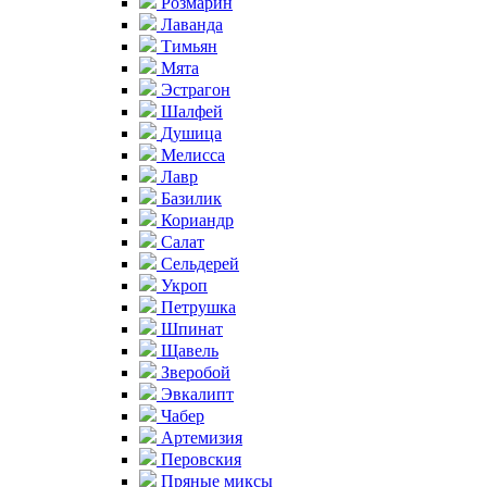
Розмарин
Лаванда
Тимьян
Мята
Эстрагон
Шалфей
Душица
Мелисса
Лавр
Базилик
Кориандр
Салат
Сельдерей
Укроп
Петрушка
Шпинат
Щавель
Зверобой
Эвкалипт
Чабер
Артемизия
Перовския
Пряные миксы