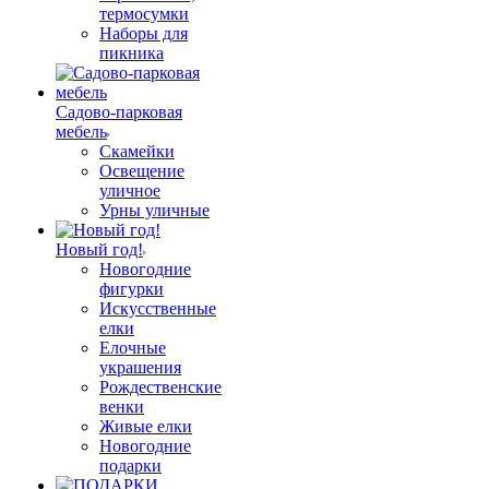
термосумки
Наборы для
пикника
Садово-парковая
мебель
Скамейки
Освещение
уличное
Урны уличные
Новый год!
Новогодние
фигурки
Искусственные
елки
Елочные
украшения
Рождественские
венки
Живые елки
Новогодние
подарки