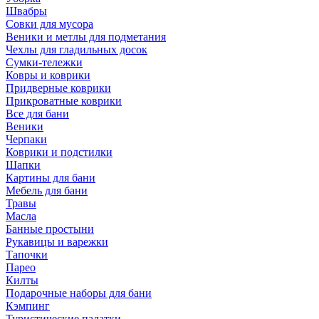
Швабры
Совки для мусора
Веники и метлы для подметания
Чехлы для гладильных досок
Сумки-тележки
Ковры и коврики
Придверные коврики
Прикроватные коврики
Все для бани
Веники
Черпаки
Коврики и подстилки
Шапки
Картины для бани
Мебель для бани
Травы
Масла
Банные простыни
Рукавицы и варежки
Тапочки
Парео
Килты
Подарочные наборы для бани
Кэмпинг
Туристические палатки