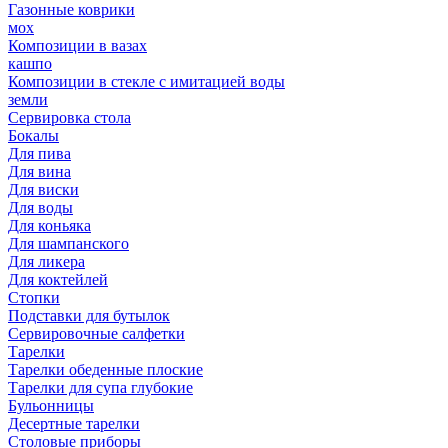
Газонные коврики
мох
Композиции в вазах
кашпо
Композиции в стекле с имитацией воды
земли
Сервировка стола
Бокалы
Для пива
Для вина
Для виски
Для воды
Для коньяка
Для шампанского
Для ликера
Для коктейлей
Стопки
Подставки для бутылок
Сервировочные салфетки
Тарелки
Тарелки обеденные плоские
Тарелки для супа глубокие
Бульонницы
Десертные тарелки
Столовые приборы