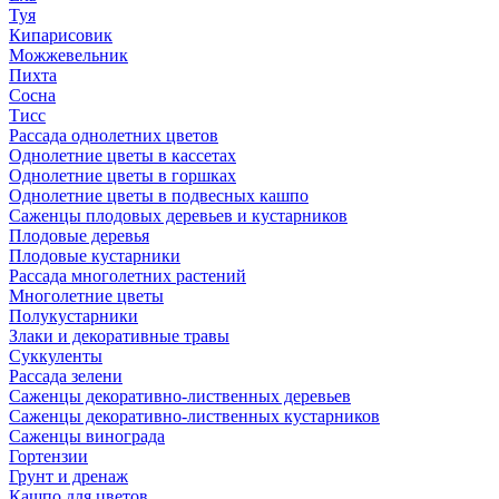
Туя
Кипарисовик
Можжевельник
Пихта
Сосна
Тисc
Рассада однолетних цветов
Однолетние цветы в кассетах
Однолетние цветы в горшках
Однолетние цветы в подвесных кашпо
Саженцы плодовых деревьев и кустарников
Плодовые деревья
Плодовые кустарники
Рассада многолетних растений
Многолетние цветы
Полукустарники
Злаки и декоративные травы
Суккуленты
Рассада зелени
Саженцы декоративно-лиственных деревьев
Саженцы декоративно-лиственных кустарников
Саженцы винограда
Гортензии
Грунт и дренаж
Кашпо для цветов