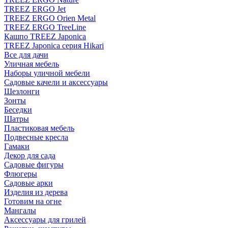
TREEZ ERGO Jet
TREEZ ERGO Orien Metal
TREEZ ERGO TreeLine
Кашпо TREEZ Japonica
TREEZ Japonica серия Hikari
Все для дачи
Уличная мебель
Наборы уличной мебели
Садовые качели и аксессуары
Шезлонги
Зонты
Беседки
Шатры
Пластиковая мебель
Подвесные кресла
Гамаки
Декор для сада
Садовые фигуры
Флюгеры
Садовые арки
Изделия из дерева
Готовим на огне
Мангалы
Аксессуары для грилей