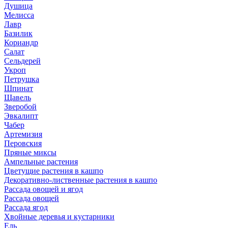
Душица
Мелисса
Лавр
Базилик
Кориандр
Салат
Сельдерей
Укроп
Петрушка
Шпинат
Щавель
Зверобой
Эвкалипт
Чабер
Артемизия
Перовския
Пряные миксы
Ампельные растения
Цветущие растения в кашпо
Декоративно-лиственные растения в кашпо
Рассада овощей и ягод
Рассада овощей
Рассада ягод
Хвойные деревья и кустарники
Ель