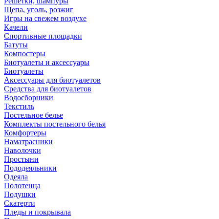
Решетки, шампуры
Щепа, уголь, розжиг
Игры на свежем воздухе
Качели
Спортивные площадки
Батуты
Компостеры
Биотуалеты и аксессуары
Биотуалеты
Аксессуары для биотуалетов
Средства для биотуалетов
Водосборники
Текстиль
Постельное белье
Комплекты постельного белья
Комфортеры
Наматрасники
Наволочки
Простыни
Пододеяльники
Одеяла
Полотенца
Подушки
Скатерти
Пледы и покрывала