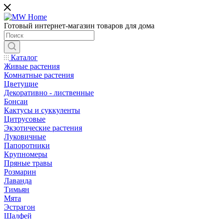
Готовый интернет-магазин товаров для дома
Каталог
Живые растения
Комнатные растения
Цветущие
Декоративно - лиственные
Бонсаи
Кактусы и суккуленты
Цитрусовые
Экзотические растения
Луковичные
Папоротники
Крупномеры
Пряные травы
Розмарин
Лаванда
Тимьян
Мята
Эстрагон
Шалфей