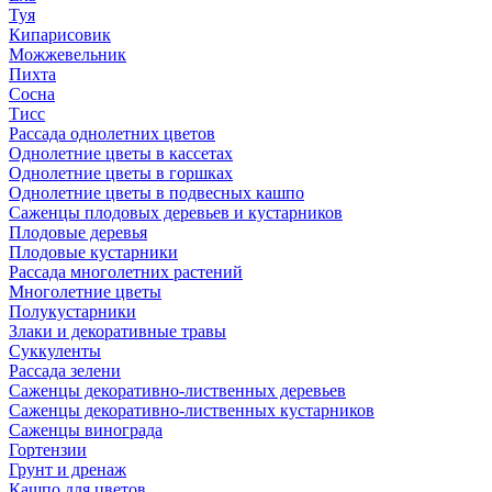
Туя
Кипарисовик
Можжевельник
Пихта
Сосна
Тисc
Рассада однолетних цветов
Однолетние цветы в кассетах
Однолетние цветы в горшках
Однолетние цветы в подвесных кашпо
Саженцы плодовых деревьев и кустарников
Плодовые деревья
Плодовые кустарники
Рассада многолетних растений
Многолетние цветы
Полукустарники
Злаки и декоративные травы
Суккуленты
Рассада зелени
Саженцы декоративно-лиственных деревьев
Саженцы декоративно-лиственных кустарников
Саженцы винограда
Гортензии
Грунт и дренаж
Кашпо для цветов