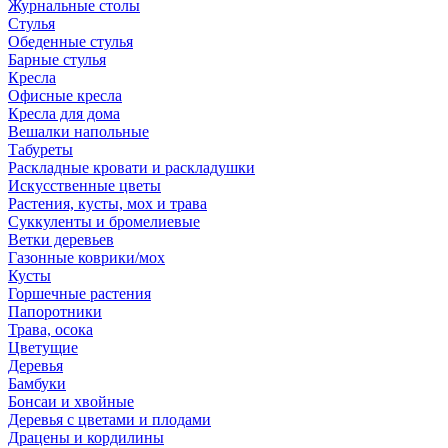
Журнальные столы
Стулья
Обеденные стулья
Барные стулья
Кресла
Офисные кресла
Кресла для дома
Вешалки напольные
Табуреты
Раскладные кровати и раскладушки
Искусственные цветы
Растения, кусты, мох и трава
Суккуленты и бромелиевые
Ветки деревьев
Газонные коврики/мох
Кусты
Горшечные растения
Папоротники
Трава, осока
Цветущие
Деревья
Бамбуки
Бонсаи и хвойные
Деревья с цветами и плодами
Драцены и кордилины