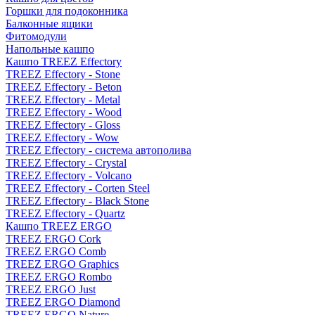
Горшки для подоконника
Балконные ящики
Фитомодули
Напольные кашпо
Кашпо TREEZ Effectory
TREEZ Effectory - Stone
TREEZ Effectory - Beton
TREEZ Effectory - Metal
TREEZ Effectory - Wood
TREEZ Effectory - Gloss
TREEZ Effectory - Wow
TREEZ Effectory - система автополива
TREEZ Effectory - Crystal
TREEZ Effectory - Volcano
TREEZ Effectory - Corten Steel
TREEZ Effectory - Black Stone
TREEZ Effectory - Quartz
Кашпо TREEZ ERGO
TREEZ ERGO Cork
TREEZ ERGO Comb
TREEZ ERGO Graphics
TREEZ ERGO Rombo
TREEZ ERGO Just
TREEZ ERGO Diamond
TREEZ ERGO Nature