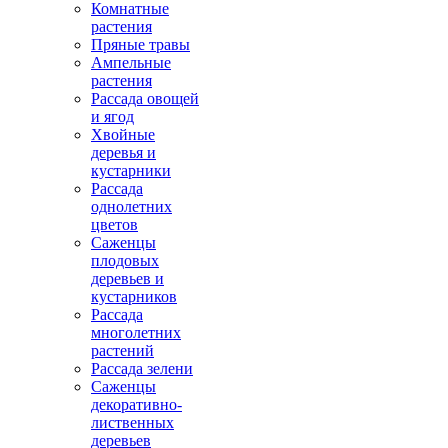
Комнатные
растения
Пряные травы
Ампельные
растения
Рассада овощей
и ягод
Хвойные
деревья и
кустарники
Рассада
однолетних
цветов
Саженцы
плодовых
деревьев и
кустарников
Рассада
многолетних
растений
Рассада зелени
Саженцы
декоративно-
лиственных
деревьев