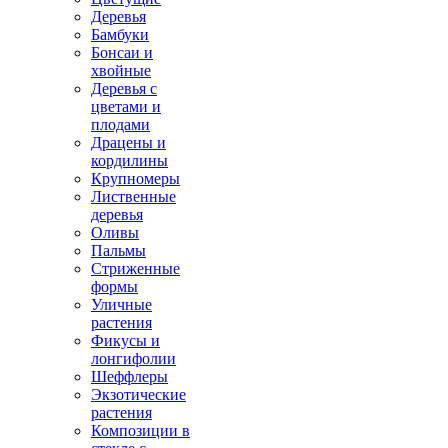
Деревья
Бамбуки
Бонсаи и
хвойные
Деревья с
цветами и
плодами
Драцены и
кордилины
Крупномеры
Лиственные
деревья
Оливы
Пальмы
Стриженные
формы
Уличные
растения
Фикусы и
лонгифолии
Шеффлеры
Экзотические
растения
Композиции в