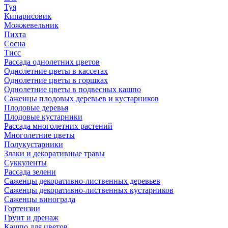
Туя
Кипарисовик
Можжевельник
Пихта
Сосна
Тисc
Рассада однолетних цветов
Однолетние цветы в кассетах
Однолетние цветы в горшках
Однолетние цветы в подвесных кашпо
Саженцы плодовых деревьев и кустарников
Плодовые деревья
Плодовые кустарники
Рассада многолетних растений
Многолетние цветы
Полукустарники
Злаки и декоративные травы
Суккуленты
Рассада зелени
Саженцы декоративно-лиственных деревьев
Саженцы декоративно-лиственных кустарников
Саженцы винограда
Гортензии
Грунт и дренаж
Кашпо для цветов