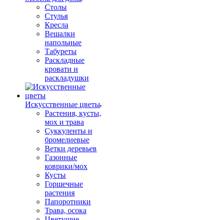
Столы
Стулья
Кресла
Вешалки
напольные
Табуреты
Раскладные
кровати и
раскладушки
Искусственные цветы
Растения, кусты,
мох и трава
Суккуленты и
бромелиевые
Ветки деревьев
Газонные
коврики/мох
Кусты
Горшечные
растения
Папоротники
Трава, осока
Цветущие