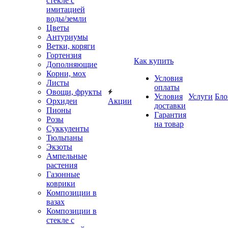
стекле с
имитацией
воды/земли
Цветы
Антуриумы
Ветки, коряги
Гортензия
Как купить
Дополняющие
Корни, мох
Условия
Листы
оплаты
Овощи, фрукты
Условия
Услуги
Бло
Орхидеи
Акции
доставки
Пионы
Гарантия
Розы
на товар
Суккуленты
Тюльпаны
Экзоты
Ампельные
растения
Газонные
коврики
Композиции в
вазах
Композиции в
стекле с