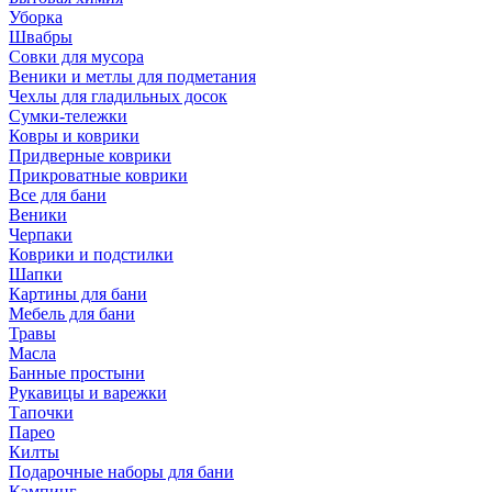
Уборка
Швабры
Совки для мусора
Веники и метлы для подметания
Чехлы для гладильных досок
Сумки-тележки
Ковры и коврики
Придверные коврики
Прикроватные коврики
Все для бани
Веники
Черпаки
Коврики и подстилки
Шапки
Картины для бани
Мебель для бани
Травы
Масла
Банные простыни
Рукавицы и варежки
Тапочки
Парео
Килты
Подарочные наборы для бани
Кэмпинг