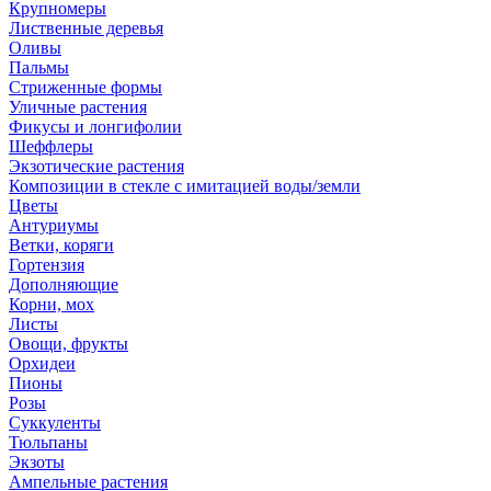
Крупномеры
Лиственные деревья
Оливы
Пальмы
Стриженные формы
Уличные растения
Фикусы и лонгифолии
Шеффлеры
Экзотические растения
Композиции в стекле с имитацией воды/земли
Цветы
Антуриумы
Ветки, коряги
Гортензия
Дополняющие
Корни, мох
Листы
Овощи, фрукты
Орхидеи
Пионы
Розы
Суккуленты
Тюльпаны
Экзоты
Ампельные растения