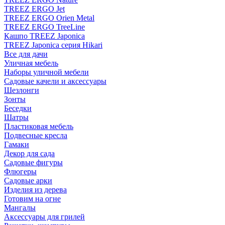
TREEZ ERGO Jet
TREEZ ERGO Orien Metal
TREEZ ERGO TreeLine
Кашпо TREEZ Japonica
TREEZ Japonica серия Hikari
Все для дачи
Уличная мебель
Наборы уличной мебели
Садовые качели и аксессуары
Шезлонги
Зонты
Беседки
Шатры
Пластиковая мебель
Подвесные кресла
Гамаки
Декор для сада
Садовые фигуры
Флюгеры
Садовые арки
Изделия из дерева
Готовим на огне
Мангалы
Аксессуары для грилей