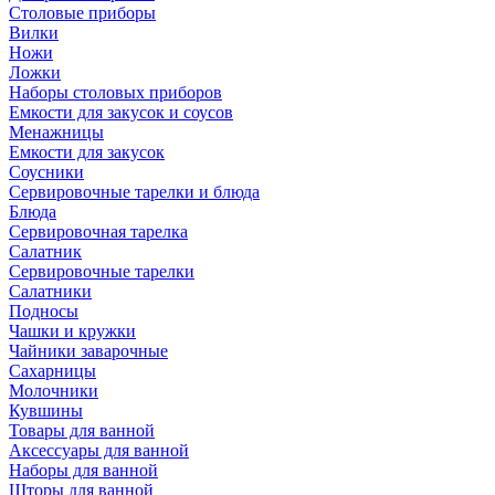
Столовые приборы
Вилки
Ножи
Ложки
Наборы столовых приборов
Емкости для закусок и соусов
Менажницы
Емкости для закусок
Соусники
Сервировочные тарелки и блюда
Блюда
Сервировочная тарелка
Салатник
Сервировочные тарелки
Салатники
Подносы
Чашки и кружки
Чайники заварочные
Сахарницы
Молочники
Кувшины
Товары для ванной
Аксессуары для ванной
Наборы для ванной
Шторы для ванной