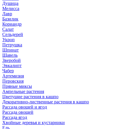
Душица
Мелисса
Лавр
Базилик
Кориандр
Салат
Сельдерей
Укроп
Петрушка
Шпинат
Щавель
Зверобой
Эвкалипт
Чабер
Артемизия
Перовския
Пряные миксы
Ампельные растения
Цветущие растения в кашпо
Декоративно-лиственные растения в кашпо
Рассада овощей и ягод
Рассада овощей
Рассада ягод
Хвойные деревья и кустарники
Ель