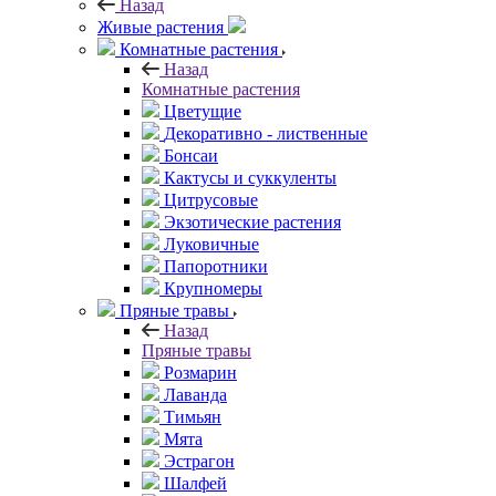
Назад
Живые растения
Комнатные растения
Назад
Комнатные растения
Цветущие
Декоративно - лиственные
Бонсаи
Кактусы и суккуленты
Цитрусовые
Экзотические растения
Луковичные
Папоротники
Крупномеры
Пряные травы
Назад
Пряные травы
Розмарин
Лаванда
Тимьян
Мята
Эстрагон
Шалфей