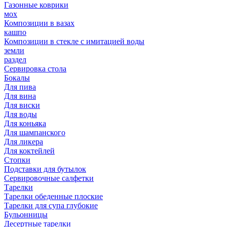
Газонные коврики
мох
Композиции в вазах
кашпо
Композиции в стекле с имитацией воды
земли
раздел
Сервировка стола
Бокалы
Для пива
Для вина
Для виски
Для воды
Для коньяка
Для шампанского
Для ликера
Для коктейлей
Стопки
Подставки для бутылок
Сервировочные салфетки
Тарелки
Тарелки обеденные плоские
Тарелки для супа глубокие
Бульонницы
Десертные тарелки