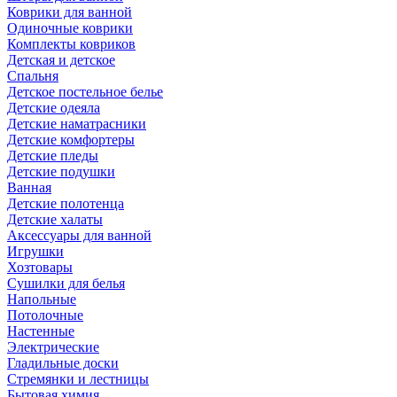
Коврики для ванной
Одиночные коврики
Комплекты ковриков
Детская и детское
Спальня
Детское постельное белье
Детские одеяла
Детские наматрасники
Детские комфортеры
Детские пледы
Детские подушки
Ванная
Детские полотенца
Детские халаты
Аксессуары для ванной
Игрушки
Хозтовары
Сушилки для белья
Напольные
Потолочные
Настенные
Электрические
Гладильные доски
Стремянки и лестницы
Бытовая химия