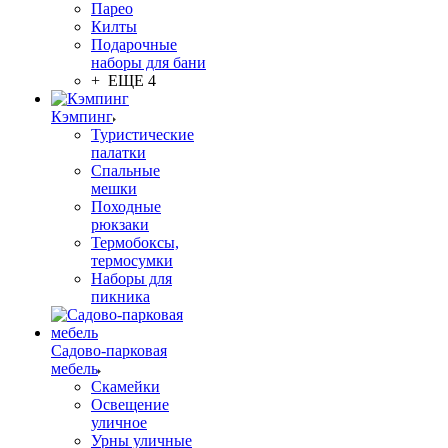
Парео
Килты
Подарочные
наборы для бани
+ ЕЩЕ 4
Кэмпинг
Туристические
палатки
Спальные
мешки
Походные
рюкзаки
Термобоксы,
термосумки
Наборы для
пикника
Садово-парковая
мебель
Скамейки
Освещение
уличное
Урны уличные