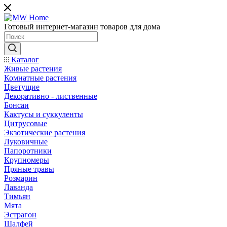
Готовый интернет-магазин товаров для дома
Каталог
Живые растения
Комнатные растения
Цветущие
Декоративно - лиственные
Бонсаи
Кактусы и суккуленты
Цитрусовые
Экзотические растения
Луковичные
Папоротники
Крупномеры
Пряные травы
Розмарин
Лаванда
Тимьян
Мята
Эстрагон
Шалфей