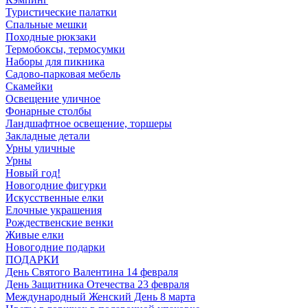
Туристические палатки
Спальные мешки
Походные рюкзаки
Термобоксы, термосумки
Наборы для пикника
Садово-парковая мебель
Скамейки
Освещение уличное
Фонарные столбы
Ландшафтное освещение, торшеры
Закладные детали
Урны уличные
Урны
Новый год!
Новогодние фигурки
Искусственные елки
Елочные украшения
Рождественские венки
Живые елки
Новогодние подарки
ПОДАРКИ
День Святого Валентина 14 февраля
День Защитника Отечества 23 февраля
Международный Женский День 8 марта