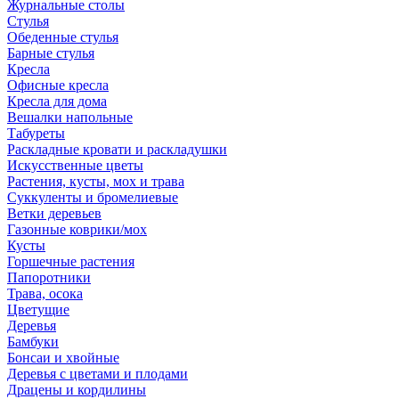
Журнальные столы
Стулья
Обеденные стулья
Барные стулья
Кресла
Офисные кресла
Кресла для дома
Вешалки напольные
Табуреты
Раскладные кровати и раскладушки
Искусственные цветы
Растения, кусты, мох и трава
Суккуленты и бромелиевые
Ветки деревьев
Газонные коврики/мох
Кусты
Горшечные растения
Папоротники
Трава, осока
Цветущие
Деревья
Бамбуки
Бонсаи и хвойные
Деревья с цветами и плодами
Драцены и кордилины