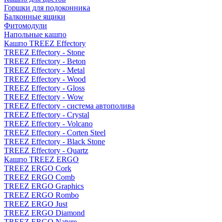
Горшки для подоконника
Балконные ящики
Фитомодули
Напольные кашпо
Кашпо TREEZ Effectory
TREEZ Effectory - Stone
TREEZ Effectory - Beton
TREEZ Effectory - Metal
TREEZ Effectory - Wood
TREEZ Effectory - Gloss
TREEZ Effectory - Wow
TREEZ Effectory - система автополива
TREEZ Effectory - Crystal
TREEZ Effectory - Volcano
TREEZ Effectory - Corten Steel
TREEZ Effectory - Black Stone
TREEZ Effectory - Quartz
Кашпо TREEZ ERGO
TREEZ ERGO Cork
TREEZ ERGO Comb
TREEZ ERGO Graphics
TREEZ ERGO Rombo
TREEZ ERGO Just
TREEZ ERGO Diamond
TREEZ ERGO Nature