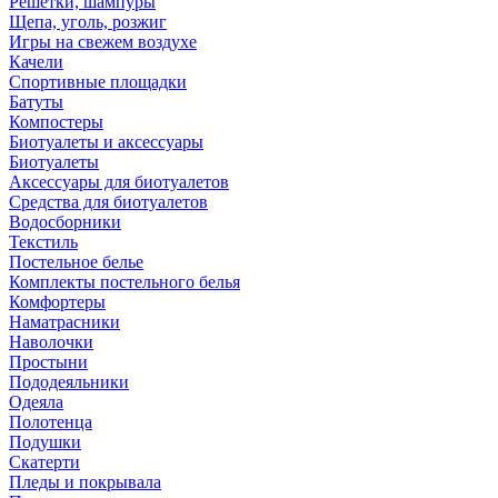
Решетки, шампуры
Щепа, уголь, розжиг
Игры на свежем воздухе
Качели
Спортивные площадки
Батуты
Компостеры
Биотуалеты и аксессуары
Биотуалеты
Аксессуары для биотуалетов
Средства для биотуалетов
Водосборники
Текстиль
Постельное белье
Комплекты постельного белья
Комфортеры
Наматрасники
Наволочки
Простыни
Пододеяльники
Одеяла
Полотенца
Подушки
Скатерти
Пледы и покрывала