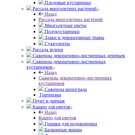
Плодовые кустарники
Рассада многолетних растений
Назад
Рассада многолетних растений
Многолетние цветы
Полукустарники
Злаки и декоративные травы
Суккуленты
Рассада зелени
Саженцы декоративно-лиственных деревьев
Саженцы декоративно-лиственных
кустарников
Назад
Саженцы декоративно-лиственных
кустарников
Саженцы винограда
Гортензии
Грунт и дренаж
Кашпо для цветов
Назад
Кашпо для цветов
Горшки для подоконника
Балконные ящики