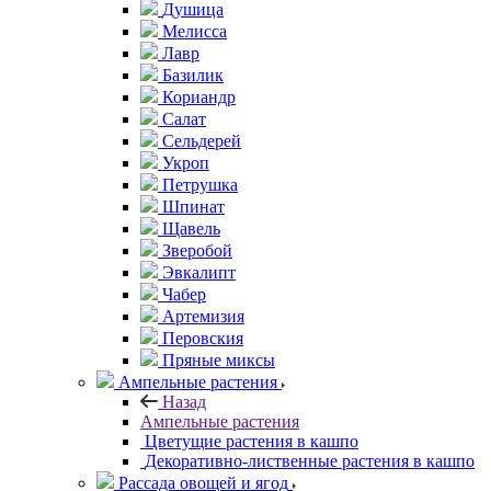
Душица
Мелисса
Лавр
Базилик
Кориандр
Салат
Сельдерей
Укроп
Петрушка
Шпинат
Щавель
Зверобой
Эвкалипт
Чабер
Артемизия
Перовския
Пряные миксы
Ампельные растения
Назад
Ампельные растения
Цветущие растения в кашпо
Декоративно-лиственные растения в кашпо
Рассада овощей и ягод