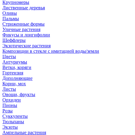
Крупномеры
Лиственные деревья
Оливы
Пальмы
Стриженные формы
Уличные растения
Фикусы и лонгифолии
Шеффлеры
Экзотические растения
Композиции в стекле с имитацией воды/земли
Цветы
Антуриумы
Ветки, коряги
Гортензия
Дополняющие
Корни, мох
Листы
Овощи, фрукты
Орхидеи
Пионы
Розы
Суккуленты
Тюльпаны
Экзоты
Ампельные растения