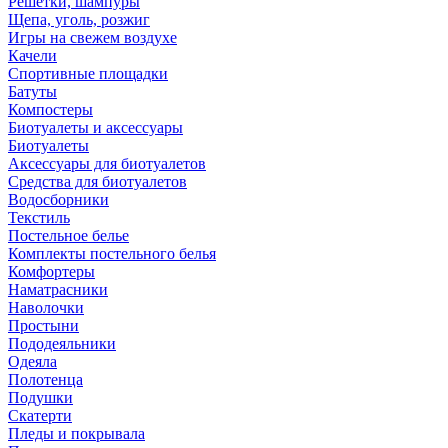
Решетки, шампуры
Щепа, уголь, розжиг
Игры на свежем воздухе
Качели
Спортивные площадки
Батуты
Компостеры
Биотуалеты и аксессуары
Биотуалеты
Аксессуары для биотуалетов
Средства для биотуалетов
Водосборники
Текстиль
Постельное белье
Комплекты постельного белья
Комфортеры
Наматрасники
Наволочки
Простыни
Пододеяльники
Одеяла
Полотенца
Подушки
Скатерти
Пледы и покрывала