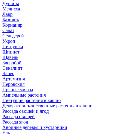
Душица
Мелисса
Лавр
Базилик
Кориандр
Салат
Сельдерей
Укроп
Петрушка
Шпинат
Щавель
Зверобой
Эвкалипт
Чабер
Артемизия
Перовския
Пряные миксы
Ампельные растения
Цветущие растения в кашпо
Декоративно-лиственные растения в кашпо
Рассада овощей и ягод
Рассада овощей
Рассада ягод
Хвойные деревья и кустарники
Ель