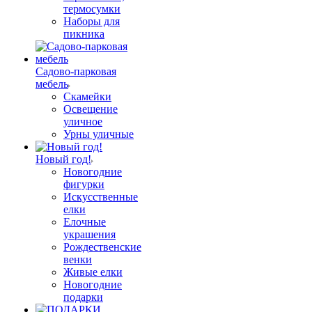
термосумки
Наборы для
пикника
Садово-парковая
мебель
Скамейки
Освещение
уличное
Урны уличные
Новый год!
Новогодние
фигурки
Искусственные
елки
Елочные
украшения
Рождественские
венки
Живые елки
Новогодние
подарки