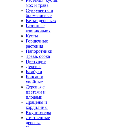
Растения, кусты,
мох и трава
Суккуленты и
бромелиевые
Ветки деревьев
Газонные
коврики/мох
Кусты
Горшечные
растения
Папоротники
Трава, осока
Цветущие
Деревья
Бамбуки
Бонсаи и
хвойные
Деревья с
цветами и
плодами
Драцены и
кордилины
Крупномеры
Лиственные
деревья