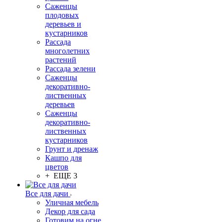
Саженцы
плодовых
деревьев и
кустарников
Рассада
многолетних
растений
Рассада зелени
Саженцы
декоративно-
лиственных
деревьев
Саженцы
декоративно-
лиственных
кустарников
Грунт и дренаж
Кашпо для
цветов
+ ЕЩЕ 3
Все для дачи
Уличная мебель
Декор для сада
Готовим на огне