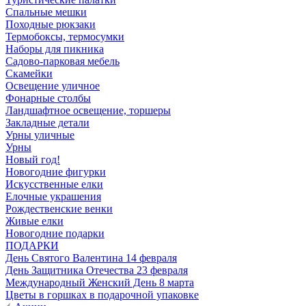
Спальные мешки
Походные рюкзаки
Термобоксы, термосумки
Наборы для пикника
Садово-парковая мебель
Скамейки
Освещение уличное
Фонарные столбы
Ландшафтное освещение, торшеры
Закладные детали
Урны уличные
Урны
Новый год!
Новогодние фигурки
Искусственные елки
Елочные украшения
Рождественские венки
Живые елки
Новогодние подарки
ПОДАРКИ
День Святого Валентина 14 февраля
День Защитника Отечества 23 февраля
Международный Женский День 8 марта
Цветы в горшках в подарочной упаковке