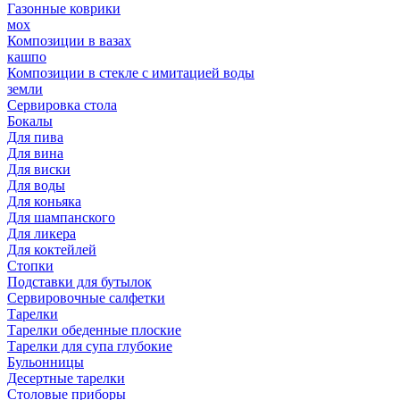
Газонные коврики
мох
Композиции в вазах
кашпо
Композиции в стекле с имитацией воды
земли
Сервировка стола
Бокалы
Для пива
Для вина
Для виски
Для воды
Для коньяка
Для шампанского
Для ликера
Для коктейлей
Стопки
Подставки для бутылок
Сервировочные салфетки
Тарелки
Тарелки обеденные плоские
Тарелки для супа глубокие
Бульонницы
Десертные тарелки
Столовые приборы