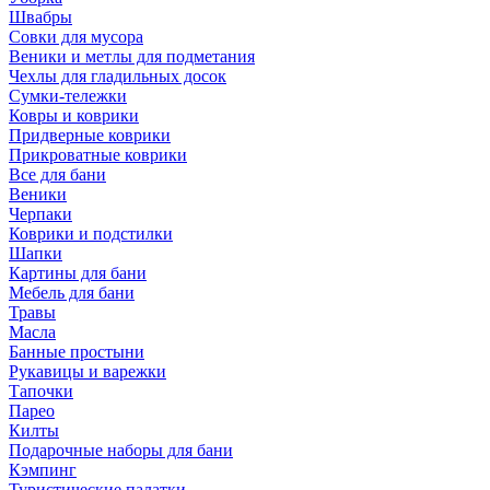
Швабры
Совки для мусора
Веники и метлы для подметания
Чехлы для гладильных досок
Сумки-тележки
Ковры и коврики
Придверные коврики
Прикроватные коврики
Все для бани
Веники
Черпаки
Коврики и подстилки
Шапки
Картины для бани
Мебель для бани
Травы
Масла
Банные простыни
Рукавицы и варежки
Тапочки
Парео
Килты
Подарочные наборы для бани
Кэмпинг
Туристические палатки