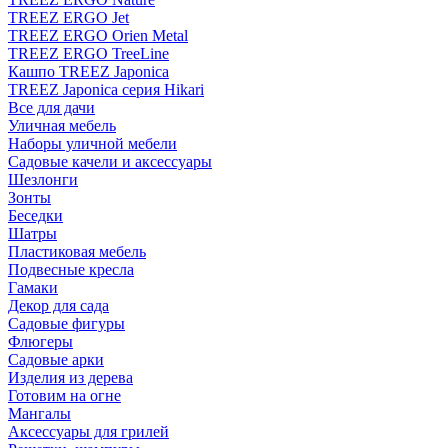
TREEZ ERGO Jet
TREEZ ERGO Orien Metal
TREEZ ERGO TreeLine
Кашпо TREEZ Japonica
TREEZ Japonica серия Hikari
Все для дачи
Уличная мебель
Наборы уличной мебели
Садовые качели и аксессуары
Шезлонги
Зонты
Беседки
Шатры
Пластиковая мебель
Подвесные кресла
Гамаки
Декор для сада
Садовые фигуры
Флюгеры
Садовые арки
Изделия из дерева
Готовим на огне
Мангалы
Аксессуары для грилей