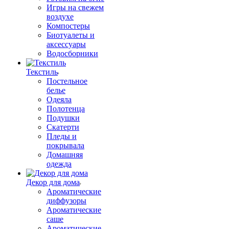
Игры на свежем
воздухе
Компостеры
Биотуалеты и
аксессуары
Водосборники
Текстиль
Постельное
белье
Одеяла
Полотенца
Подушки
Скатерти
Пледы и
покрывала
Домашняя
одежда
Декор для дома
Ароматические
диффузоры
Ароматические
саше
Ароматические