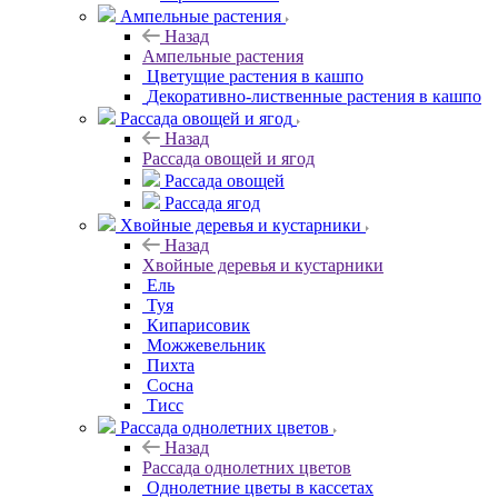
Ампельные растения
Назад
Ампельные растения
Цветущие растения в кашпо
Декоративно-лиственные растения в кашпо
Рассада овощей и ягод
Назад
Рассада овощей и ягод
Рассада овощей
Рассада ягод
Хвойные деревья и кустарники
Назад
Хвойные деревья и кустарники
Ель
Туя
Кипарисовик
Можжевельник
Пихта
Сосна
Тисc
Рассада однолетних цветов
Назад
Рассада однолетних цветов
Однолетние цветы в кассетах