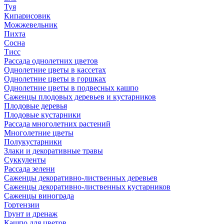
Туя
Кипарисовик
Можжевельник
Пихта
Сосна
Тисc
Рассада однолетних цветов
Однолетние цветы в кассетах
Однолетние цветы в горшках
Однолетние цветы в подвесных кашпо
Саженцы плодовых деревьев и кустарников
Плодовые деревья
Плодовые кустарники
Рассада многолетних растений
Многолетние цветы
Полукустарники
Злаки и декоративные травы
Суккуленты
Рассада зелени
Саженцы декоративно-лиственных деревьев
Саженцы декоративно-лиственных кустарников
Саженцы винограда
Гортензии
Грунт и дренаж
Кашпо для цветов