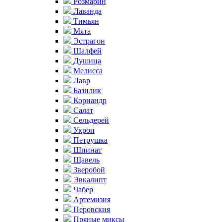
Розмарин
Лаванда
Тимьян
Мята
Эстрагон
Шалфей
Душица
Мелисса
Лавр
Базилик
Кориандр
Салат
Сельдерей
Укроп
Петрушка
Шпинат
Щавель
Зверобой
Эвкалипт
Чабер
Артемизия
Перовския
Пряные миксы