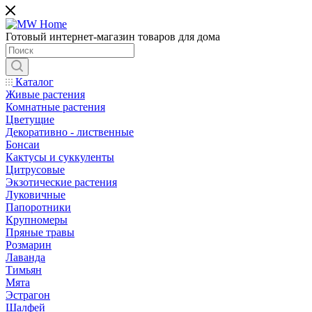
Готовый интернет-магазин товаров для дома
Каталог
Живые растения
Комнатные растения
Цветущие
Декоративно - лиственные
Бонсаи
Кактусы и суккуленты
Цитрусовые
Экзотические растения
Луковичные
Папоротники
Крупномеры
Пряные травы
Розмарин
Лаванда
Тимьян
Мята
Эстрагон
Шалфей