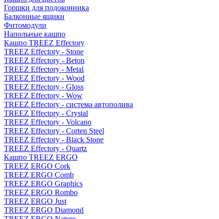
Горшки для подоконника
Балконные ящики
Фитомодули
Напольные кашпо
Кашпо TREEZ Effectory
TREEZ Effectory - Stone
TREEZ Effectory - Beton
TREEZ Effectory - Metal
TREEZ Effectory - Wood
TREEZ Effectory - Gloss
TREEZ Effectory - Wow
TREEZ Effectory - система автополива
TREEZ Effectory - Crystal
TREEZ Effectory - Volcano
TREEZ Effectory - Corten Steel
TREEZ Effectory - Black Stone
TREEZ Effectory - Quartz
Кашпо TREEZ ERGO
TREEZ ERGO Cork
TREEZ ERGO Comb
TREEZ ERGO Graphics
TREEZ ERGO Rombo
TREEZ ERGO Just
TREEZ ERGO Diamond
TREEZ ERGO Nature