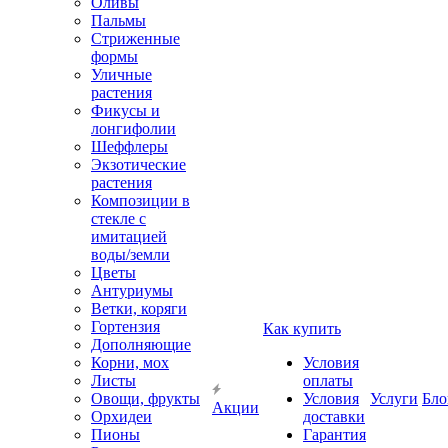
Оливы
Пальмы
Стриженные
формы
Уличные
растения
Фикусы и
лонгифолии
Шеффлеры
Экзотические
растения
Композиции в
стекле с
имитацией
воды/земли
Цветы
Антуриумы
Ветки, коряги
Гортензия
Как купить
Дополняющие
Корни, мох
Условия
Листы
оплаты
Овощи, фрукты
Условия
Услуги
Бло
Акции
Орхидеи
доставки
Пионы
Гарантия