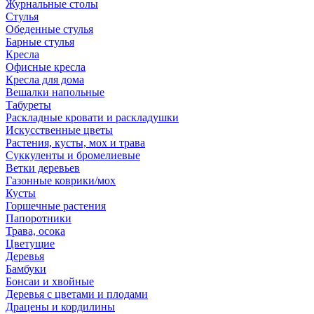
Журнальные столы
Стулья
Обеденные стулья
Барные стулья
Кресла
Офисные кресла
Кресла для дома
Вешалки напольные
Табуреты
Раскладные кровати и раскладушки
Искусственные цветы
Растения, кусты, мох и трава
Суккуленты и бромелиевые
Ветки деревьев
Газонные коврики/мох
Кусты
Горшечные растения
Папоротники
Трава, осока
Цветущие
Деревья
Бамбуки
Бонсаи и хвойные
Деревья с цветами и плодами
Драцены и кордилины