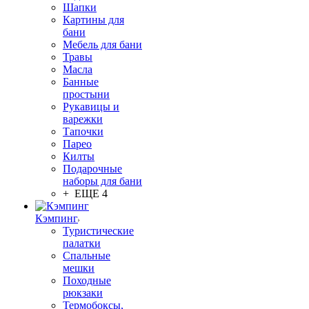
Шапки
Картины для
бани
Мебель для бани
Травы
Масла
Банные
простыни
Рукавицы и
варежки
Тапочки
Парео
Килты
Подарочные
наборы для бани
+ ЕЩЕ 4
Кэмпинг
Туристические
палатки
Спальные
мешки
Походные
рюкзаки
Термобоксы,