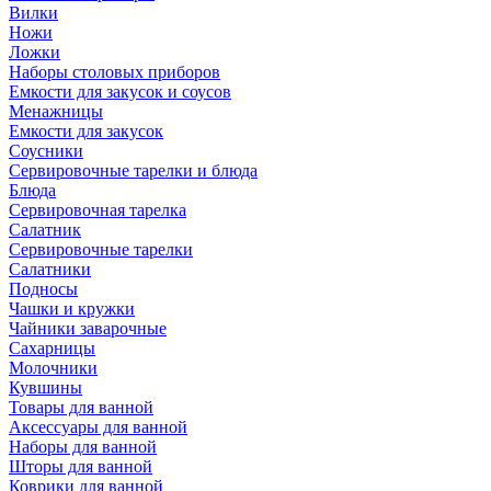
Вилки
Ножи
Ложки
Наборы столовых приборов
Емкости для закусок и соусов
Менажницы
Емкости для закусок
Соусники
Сервировочные тарелки и блюда
Блюда
Сервировочная тарелка
Салатник
Сервировочные тарелки
Салатники
Подносы
Чашки и кружки
Чайники заварочные
Сахарницы
Молочники
Кувшины
Товары для ванной
Аксессуары для ванной
Наборы для ванной
Шторы для ванной
Коврики для ванной