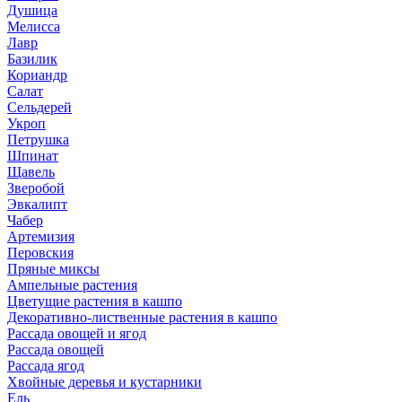
Душица
Мелисса
Лавр
Базилик
Кориандр
Салат
Сельдерей
Укроп
Петрушка
Шпинат
Щавель
Зверобой
Эвкалипт
Чабер
Артемизия
Перовския
Пряные миксы
Ампельные растения
Цветущие растения в кашпо
Декоративно-лиственные растения в кашпо
Рассада овощей и ягод
Рассада овощей
Рассада ягод
Хвойные деревья и кустарники
Ель