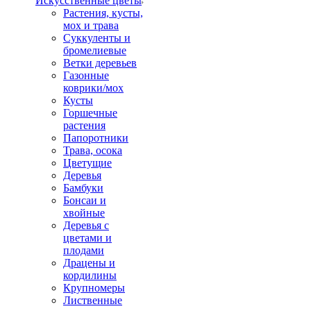
Искусственные цветы
Растения, кусты,
мох и трава
Суккуленты и
бромелиевые
Ветки деревьев
Газонные
коврики/мох
Кусты
Горшечные
растения
Папоротники
Трава, осока
Цветущие
Деревья
Бамбуки
Бонсаи и
хвойные
Деревья с
цветами и
плодами
Драцены и
кордилины
Крупномеры
Лиственные