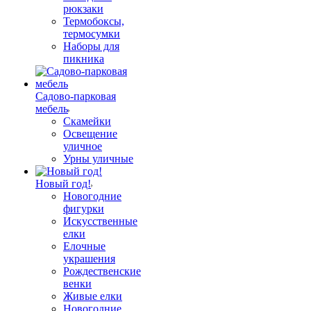
рюкзаки
Термобоксы,
термосумки
Наборы для
пикника
Садово-парковая
мебель
Скамейки
Освещение
уличное
Урны уличные
Новый год!
Новогодние
фигурки
Искусственные
елки
Елочные
украшения
Рождественские
венки
Живые елки
Новогодние