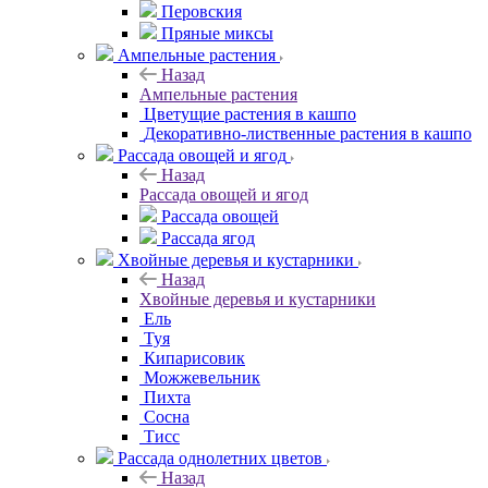
Перовския
Пряные миксы
Ампельные растения
Назад
Ампельные растения
Цветущие растения в кашпо
Декоративно-лиственные растения в кашпо
Рассада овощей и ягод
Назад
Рассада овощей и ягод
Рассада овощей
Рассада ягод
Хвойные деревья и кустарники
Назад
Хвойные деревья и кустарники
Ель
Туя
Кипарисовик
Можжевельник
Пихта
Сосна
Тисc
Рассада однолетних цветов
Назад