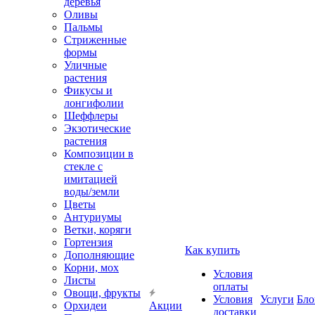
деревья
Оливы
Пальмы
Стриженные
формы
Уличные
растения
Фикусы и
лонгифолии
Шеффлеры
Экзотические
растения
Композиции в
стекле с
имитацией
воды/земли
Цветы
Антуриумы
Ветки, коряги
Гортензия
Как купить
Дополняющие
Корни, мох
Условия
Листы
оплаты
Овощи, фрукты
Условия
Услуги
Бло
Орхидеи
Акции
доставки