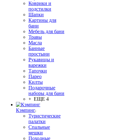
Коврики и
подстилки
Шапки
Картины для
бани
Мебель для бани
Травы
Масла
Банные
простыни
Рукавицы и
варежки
Тапочки
Парео
Килты
Подарочные
наборы для бани
+ ЕЩЕ 4
Кэмпинг
Туристические
палатки
Спальные
мешки
Походные