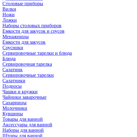
Столовые приборы
Вилки
Ножи
Ложки
Наборы столовых приборов
Емкости для закусок и соусов
Менажницы
Емкости для закусок
Соусники
Сервировочные тарелки и блюда
Блюда
Сервировочная тарелка
Салатник
Сервировочные тарелки
Салатники
Подносы
Чашки и кружки
Чайники заварочные
Сахарницы
Молочники
Кувшины
Товары для ванной
Аксессуары для ванной
Наборы для ванной
Шторы для ванной