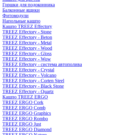
Горшки для подоконника
Балконные ящики
Фитомодули
Напольные кашпо
Кашпо TREEZ Effectory
TREEZ Effectory - Stone
TREEZ Effectory - Beton
TREEZ Effectory - Metal
TREEZ Effectory - Wood
TREEZ Effectory - Gloss
TREEZ Effectory - Wow
TREEZ Effectory - система автополива
TREEZ Effectory - Crystal
TREEZ Effectory - Volcano
TREEZ Effectory - Corten Steel
TREEZ Effectory - Black Stone
TREEZ Effectory - Quartz
Кашпо TREEZ ERGO
TREEZ ERGO Cork
TREEZ ERGO Comb
TREEZ ERGO Graphics
TREEZ ERGO Rombo
TREEZ ERGO Just
TREEZ ERGO Diamond
TREEZ ERGO Nature