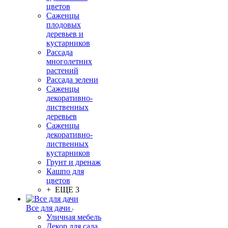
цветов
Саженцы
плодовых
деревьев и
кустарников
Рассада
многолетних
растений
Рассада зелени
Саженцы
декоративно-
лиственных
деревьев
Саженцы
декоративно-
лиственных
кустарников
Грунт и дренаж
Кашпо для
цветов
+ ЕЩЕ 3
Все для дачи
Уличная мебель
Декор для сада