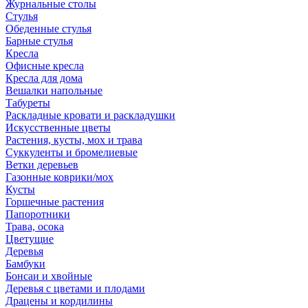
Журнальные столы
Стулья
Обеденные стулья
Барные стулья
Кресла
Офисные кресла
Кресла для дома
Вешалки напольные
Табуреты
Раскладные кровати и раскладушки
Искусственные цветы
Растения, кусты, мох и трава
Суккуленты и бромелиевые
Ветки деревьев
Газонные коврики/мох
Кусты
Горшечные растения
Папоротники
Трава, осока
Цветущие
Деревья
Бамбуки
Бонсаи и хвойные
Деревья с цветами и плодами
Драцены и кордилины