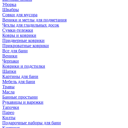
Уборка
Швабры
Совки для мусора
Веники и метлы для подметания
Чехлы для гладильных досок
Сумки-тележки
Ковры и коврики
Придверные коврики
Прикроватные коврики
Все для бани
Веники
Черпаки
Коврики и подстилки
Шапки
Картины для бани
Мебель для бани
Травы
Масла
Банные простыни
Рукавицы и варежки
Тапочки
Парео
Килты
Подарочные наборы для бани
Кэмпинг