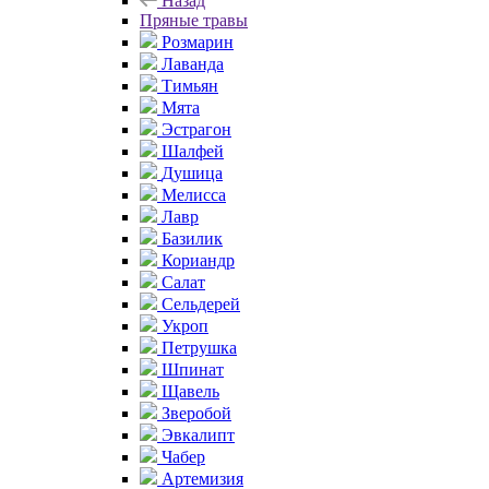
Назад
Пряные травы
Розмарин
Лаванда
Тимьян
Мята
Эстрагон
Шалфей
Душица
Мелисса
Лавр
Базилик
Кориандр
Салат
Сельдерей
Укроп
Петрушка
Шпинат
Щавель
Зверобой
Эвкалипт
Чабер
Артемизия