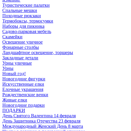
Туристические палатки
Спальные мешки
Походные рюкзаки
Термобоксы, термосумки
Наборы для пикника
Садово-парковая мебель
Скамейки
Освещение уличное
Фонарные столбы
Ландшафтное освещение, торшеры
Закладные детали
Урны уличные
Урны
Новый год!
Новогодние фигурки
Искусственные елки
Елочные украшения
Рождественские венки
Живые елки
Новогодние подарки
ПОДАРКИ
День Святого Валентина 14 февраля
День Защитника Отечества 23 февраля
Международный Женский День 8 марта