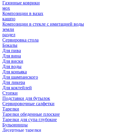
Газонные коврики
мох
Композиции в вазах
кашпо
Композиции в стекле с имитацией воды
земли
раздел
Сервировка стола
Бокалы
Для пива
Для вина
Для виски
Для воды
Для коньяка
Для шампанского
Для ликера
Для коктейлей
Стопки
Подставки для бутылок
Сервировочные салфетки
Тарелки
Тарелки обеденные плоские
Тарелки для супа глубокие
Бульонницы
Десертные тарелки