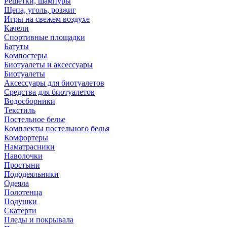
Решетки, шампуры
Щепа, уголь, розжиг
Игры на свежем воздухе
Качели
Спортивные площадки
Батуты
Компостеры
Биотуалеты и аксессуары
Биотуалеты
Аксессуары для биотуалетов
Средства для биотуалетов
Водосборники
Текстиль
Постельное белье
Комплекты постельного белья
Комфортеры
Наматрасники
Наволочки
Простыни
Пододеяльники
Одеяла
Полотенца
Подушки
Скатерти
Пледы и покрывала