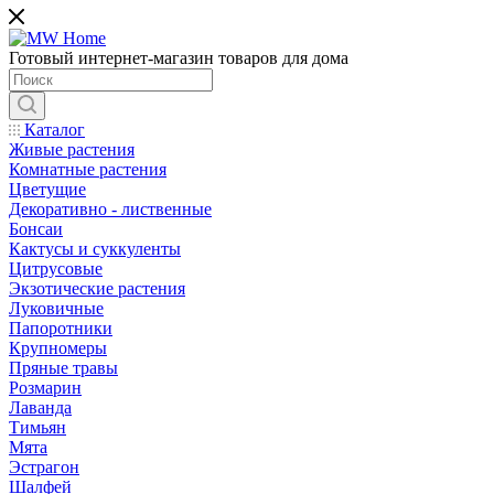
Готовый интернет-магазин товаров для дома
Каталог
Живые растения
Комнатные растения
Цветущие
Декоративно - лиственные
Бонсаи
Кактусы и суккуленты
Цитрусовые
Экзотические растения
Луковичные
Папоротники
Крупномеры
Пряные травы
Розмарин
Лаванда
Тимьян
Мята
Эстрагон
Шалфей