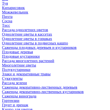
Туя
Кипарисовик
Можжевельник
Пихта
Сосна
Тисc
Рассада однолетних цветов
Однолетние цветы в кассетах
Однолетние цветы в горшках
Однолетние цветы в подвесных кашпо
Саженцы плодовых деревьев и кустарников
Плодовые деревья
Плодовые кустарники
Рассада многолетних растений
Многолетние цветы
Полукустарники
Злаки и декоративные травы
Суккуленты
Рассада зелени
Саженцы декоративно-лиственных деревьев
Саженцы декоративно-лиственных кустарников
Саженцы винограда
Гортензии
Грунт и дренаж
Кашпо для цветов