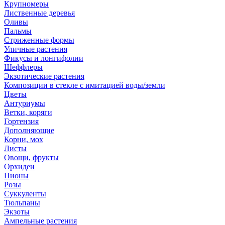
Крупномеры
Лиственные деревья
Оливы
Пальмы
Стриженные формы
Уличные растения
Фикусы и лонгифолии
Шеффлеры
Экзотические растения
Композиции в стекле с имитацией воды/земли
Цветы
Антуриумы
Ветки, коряги
Гортензия
Дополняющие
Корни, мох
Листы
Овощи, фрукты
Орхидеи
Пионы
Розы
Суккуленты
Тюльпаны
Экзоты
Ампельные растения