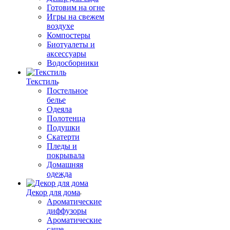
Готовим на огне
Игры на свежем
воздухе
Компостеры
Биотуалеты и
аксессуары
Водосборники
Текстиль
Постельное
белье
Одеяла
Полотенца
Подушки
Скатерти
Пледы и
покрывала
Домашняя
одежда
Декор для дома
Ароматические
диффузоры
Ароматические
саше