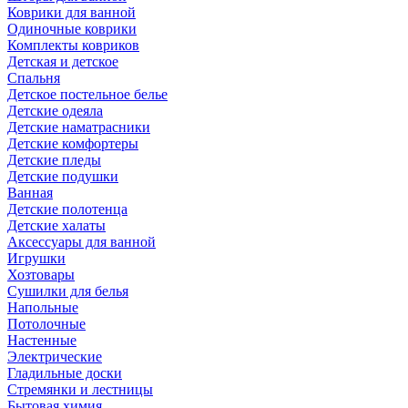
Коврики для ванной
Одиночные коврики
Комплекты ковриков
Детская и детское
Спальня
Детское постельное белье
Детские одеяла
Детские наматрасники
Детские комфортеры
Детские пледы
Детские подушки
Ванная
Детские полотенца
Детские халаты
Аксессуары для ванной
Игрушки
Хозтовары
Сушилки для белья
Напольные
Потолочные
Настенные
Электрические
Гладильные доски
Стремянки и лестницы
Бытовая химия