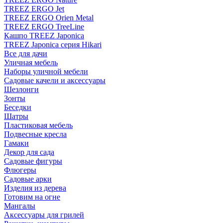
TREEZ ERGO Jet
TREEZ ERGO Orien Metal
TREEZ ERGO TreeLine
Кашпо TREEZ Japonica
TREEZ Japonica серия Hikari
Все для дачи
Уличная мебель
Наборы уличной мебели
Садовые качели и аксессуары
Шезлонги
Зонты
Беседки
Шатры
Пластиковая мебель
Подвесные кресла
Гамаки
Декор для сада
Садовые фигуры
Флюгеры
Садовые арки
Изделия из дерева
Готовим на огне
Мангалы
Аксессуары для грилей