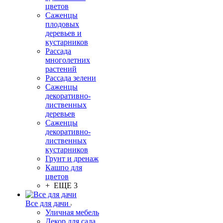
цветов
Саженцы
плодовых
деревьев и
кустарников
Рассада
многолетних
растений
Рассада зелени
Саженцы
декоративно-
лиственных
деревьев
Саженцы
декоративно-
лиственных
кустарников
Грунт и дренаж
Кашпо для
цветов
+ ЕЩЕ 3
Все для дачи
Уличная мебель
Декор для сада