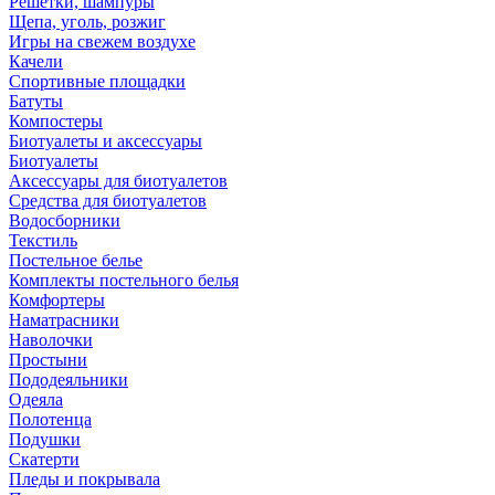
Решетки, шампуры
Щепа, уголь, розжиг
Игры на свежем воздухе
Качели
Спортивные площадки
Батуты
Компостеры
Биотуалеты и аксессуары
Биотуалеты
Аксессуары для биотуалетов
Средства для биотуалетов
Водосборники
Текстиль
Постельное белье
Комплекты постельного белья
Комфортеры
Наматрасники
Наволочки
Простыни
Пододеяльники
Одеяла
Полотенца
Подушки
Скатерти
Пледы и покрывала