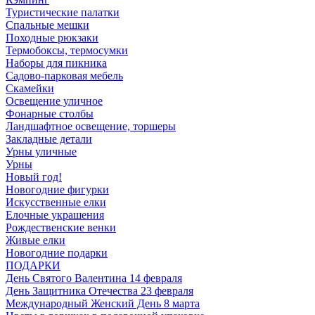
Туристические палатки
Спальные мешки
Походные рюкзаки
Термобоксы, термосумки
Наборы для пикника
Садово-парковая мебель
Скамейки
Освещение уличное
Фонарные столбы
Ландшафтное освещение, торшеры
Закладные детали
Урны уличные
Урны
Новый год!
Новогодние фигурки
Искусственные елки
Елочные украшения
Рождественские венки
Живые елки
Новогодние подарки
ПОДАРКИ
День Святого Валентина 14 февраля
День Защитника Отечества 23 февраля
Международный Женский День 8 марта