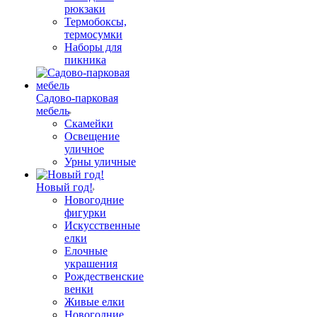
рюкзаки
Термобоксы,
термосумки
Наборы для
пикника
Садово-парковая
мебель
Скамейки
Освещение
уличное
Урны уличные
Новый год!
Новогодние
фигурки
Искусственные
елки
Елочные
украшения
Рождественские
венки
Живые елки
Новогодние