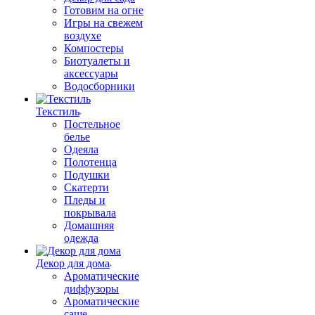
Готовим на огне
Игры на свежем
воздухе
Компостеры
Биотуалеты и
аксессуары
Водосборники
Текстиль
Постельное
белье
Одеяла
Полотенца
Подушки
Скатерти
Пледы и
покрывала
Домашняя
одежда
Декор для дома
Ароматические
диффузоры
Ароматические
саше