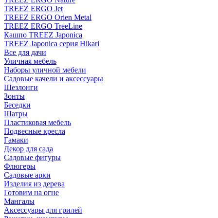
TREEZ ERGO Jet
TREEZ ERGO Orien Metal
TREEZ ERGO TreeLine
Кашпо TREEZ Japonica
TREEZ Japonica серия Hikari
Все для дачи
Уличная мебель
Наборы уличной мебели
Садовые качели и аксессуары
Шезлонги
Зонты
Беседки
Шатры
Пластиковая мебель
Подвесные кресла
Гамаки
Декор для сада
Садовые фигуры
Флюгеры
Садовые арки
Изделия из дерева
Готовим на огне
Мангалы
Аксессуары для грилей