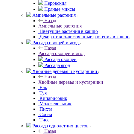
Перовския
Пряные миксы
Ампельные растения
Назад
Ампельные растения
Цветущие растения в кашпо
Декоративно-лиственные растения в кашпо
Рассада овощей и ягод
Назад
Рассада овощей и ягод
Рассада овощей
Рассада ягод
Хвойные деревья и кустарники
Назад
Хвойные деревья и кустарники
Ель
Туя
Кипарисовик
Можжевельник
Пихта
Сосна
Тисc
Рассада однолетних цветов
Назад