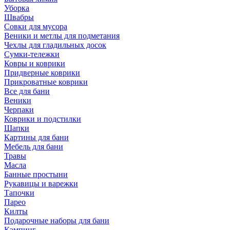
Уборка
Швабры
Совки для мусора
Веники и метлы для подметания
Чехлы для гладильных досок
Сумки-тележки
Ковры и коврики
Придверные коврики
Прикроватные коврики
Все для бани
Веники
Черпаки
Коврики и подстилки
Шапки
Картины для бани
Мебель для бани
Травы
Масла
Банные простыни
Рукавицы и варежки
Тапочки
Парео
Килты
Подарочные наборы для бани
Кэмпинг