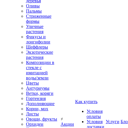
деревья
Оливы
Пальмы
Стриженные
формы
Уличные
растения
Фикусы и
лонгифолии
Шеффлеры
Экзотические
растения
Композиции в
стекле с
имитацией
воды/земли
Цветы
Антуриумы
Ветки, коряги
Гортензия
Как купить
Дополняющие
Корни, мох
Условия
Листы
оплаты
Овощи, фрукты
Условия
Услуги
Бло
Орхидеи
Акции
доставки