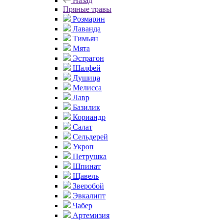
Назад
Пряные травы
Розмарин
Лаванда
Тимьян
Мята
Эстрагон
Шалфей
Душица
Мелисса
Лавр
Базилик
Кориандр
Салат
Сельдерей
Укроп
Петрушка
Шпинат
Щавель
Зверобой
Эвкалипт
Чабер
Артемизия