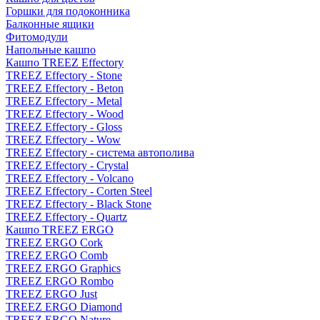
Горшки для подоконника
Балконные ящики
Фитомодули
Напольные кашпо
Кашпо TREEZ Effectory
TREEZ Effectory - Stone
TREEZ Effectory - Beton
TREEZ Effectory - Metal
TREEZ Effectory - Wood
TREEZ Effectory - Gloss
TREEZ Effectory - Wow
TREEZ Effectory - система автополива
TREEZ Effectory - Crystal
TREEZ Effectory - Volcano
TREEZ Effectory - Corten Steel
TREEZ Effectory - Black Stone
TREEZ Effectory - Quartz
Кашпо TREEZ ERGO
TREEZ ERGO Cork
TREEZ ERGO Comb
TREEZ ERGO Graphics
TREEZ ERGO Rombo
TREEZ ERGO Just
TREEZ ERGO Diamond
TREEZ ERGO Nature