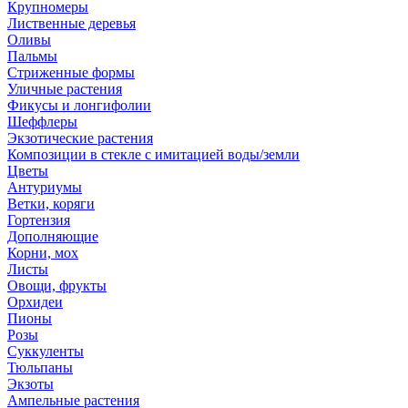
Крупномеры
Лиственные деревья
Оливы
Пальмы
Стриженные формы
Уличные растения
Фикусы и лонгифолии
Шеффлеры
Экзотические растения
Композиции в стекле с имитацией воды/земли
Цветы
Антуриумы
Ветки, коряги
Гортензия
Дополняющие
Корни, мох
Листы
Овощи, фрукты
Орхидеи
Пионы
Розы
Суккуленты
Тюльпаны
Экзоты
Ампельные растения