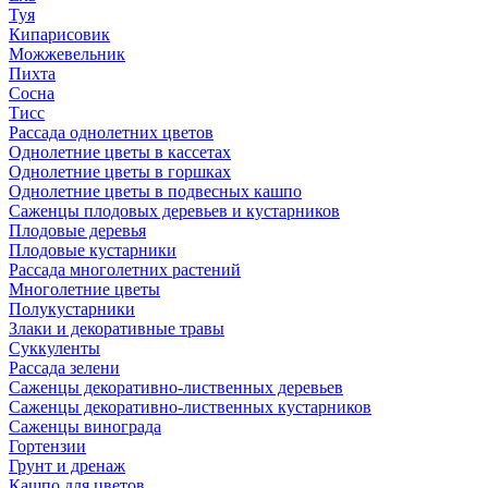
Туя
Кипарисовик
Можжевельник
Пихта
Сосна
Тисc
Рассада однолетних цветов
Однолетние цветы в кассетах
Однолетние цветы в горшках
Однолетние цветы в подвесных кашпо
Саженцы плодовых деревьев и кустарников
Плодовые деревья
Плодовые кустарники
Рассада многолетних растений
Многолетние цветы
Полукустарники
Злаки и декоративные травы
Суккуленты
Рассада зелени
Саженцы декоративно-лиственных деревьев
Саженцы декоративно-лиственных кустарников
Саженцы винограда
Гортензии
Грунт и дренаж
Кашпо для цветов