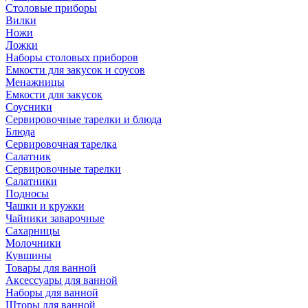
Столовые приборы
Вилки
Ножи
Ложки
Наборы столовых приборов
Емкости для закусок и соусов
Менажницы
Емкости для закусок
Соусники
Сервировочные тарелки и блюда
Блюда
Сервировочная тарелка
Салатник
Сервировочные тарелки
Салатники
Подносы
Чашки и кружки
Чайники заварочные
Сахарницы
Молочники
Кувшины
Товары для ванной
Аксессуары для ванной
Наборы для ванной
Шторы для ванной