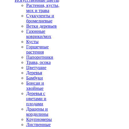
Искусственные цветы
Растения, кусты,
мох и трава
Суккуленты и
бромелиевые
Ветки деревьев
Газонные
коврики/мох
Кусты
Горшечные
растения
Папоротники
Трава, осока
Цветущие
Деревья
Бамбуки
Бонсаи и
хвойные
Деревья с
цветами и
плодами
Драцены и
кордилины
Крупномеры
Лиственные