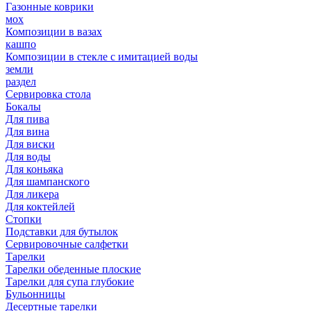
Газонные коврики
мох
Композиции в вазах
кашпо
Композиции в стекле с имитацией воды
земли
раздел
Сервировка стола
Бокалы
Для пива
Для вина
Для виски
Для воды
Для коньяка
Для шампанского
Для ликера
Для коктейлей
Стопки
Подставки для бутылок
Сервировочные салфетки
Тарелки
Тарелки обеденные плоские
Тарелки для супа глубокие
Бульонницы
Десертные тарелки