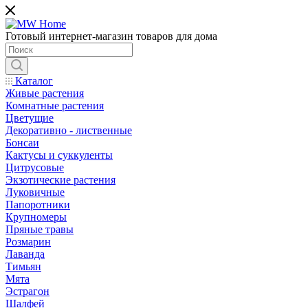
Готовый интернет-магазин товаров для дома
Каталог
Живые растения
Комнатные растения
Цветущие
Декоративно - лиственные
Бонсаи
Кактусы и суккуленты
Цитрусовые
Экзотические растения
Луковичные
Папоротники
Крупномеры
Пряные травы
Розмарин
Лаванда
Тимьян
Мята
Эстрагон
Шалфей