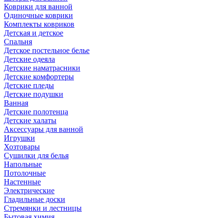
Коврики для ванной
Одиночные коврики
Комплекты ковриков
Детская и детское
Спальня
Детское постельное белье
Детские одеяла
Детские наматрасники
Детские комфортеры
Детские пледы
Детские подушки
Ванная
Детские полотенца
Детские халаты
Аксессуары для ванной
Игрушки
Хозтовары
Сушилки для белья
Напольные
Потолочные
Настенные
Электрические
Гладильные доски
Стремянки и лестницы
Бытовая химия