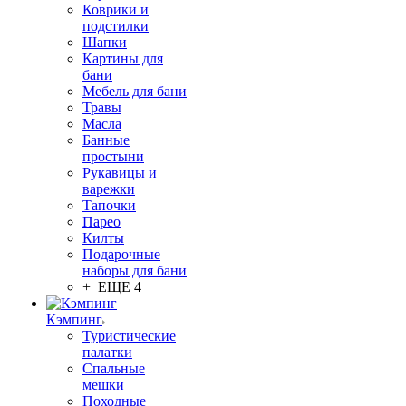
Коврики и
подстилки
Шапки
Картины для
бани
Мебель для бани
Травы
Масла
Банные
простыни
Рукавицы и
варежки
Тапочки
Парео
Килты
Подарочные
наборы для бани
+ ЕЩЕ 4
Кэмпинг
Туристические
палатки
Спальные
мешки
Походные