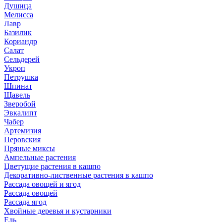
Душица
Мелисса
Лавр
Базилик
Кориандр
Салат
Сельдерей
Укроп
Петрушка
Шпинат
Щавель
Зверобой
Эвкалипт
Чабер
Артемизия
Перовския
Пряные миксы
Ампельные растения
Цветущие растения в кашпо
Декоративно-лиственные растения в кашпо
Рассада овощей и ягод
Рассада овощей
Рассада ягод
Хвойные деревья и кустарники
Ель