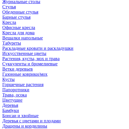
Журнальные столы
Стулья
Обеденные стулья
Барные стулья
Кресла
Офисные кресла
Кресла для дома
Вешалки напольные
Табуреты
Раскладные кровати и раскладушки
Искусственные цветы
Растения, кусты, мох и трава
Суккуленты и бромелиевые
Ветки деревьев
Газонные коврики/мох
Кусты
Горшечные растения
Папоротники
Трава, осока
Цветущие
Деревья
Бамбуки
Бонсаи и хвойные
Деревья с цветами и плодами
Драцены и кордилины