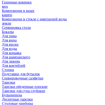
Газонные коврики
мох
Композиции в вазах
кашпо
Композиции в стекле с имитацией воды
земли
Сервировка стола
Бокалы
Для пива
Для вина
Для виски
Для воды
Для коньяка
Для шампанского
Для ликера
Для коктейлей
Стопки
Подставки для бутылок
Сервировочные салфетки
Тарелки
Тарелки обеденные плоские
Тарелки для супа глубокие
Бульонницы
Десертные тарелки
Столовые приборы