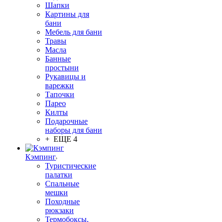
Шапки
Картины для
бани
Мебель для бани
Травы
Масла
Банные
простыни
Рукавицы и
варежки
Тапочки
Парео
Килты
Подарочные
наборы для бани
+ ЕЩЕ 4
Кэмпинг
Туристические
палатки
Спальные
мешки
Походные
рюкзаки
Термобоксы,