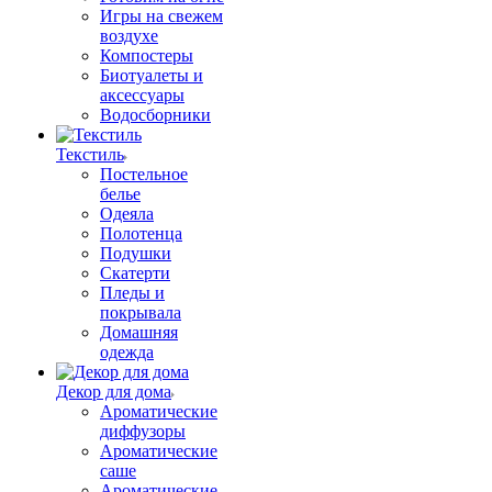
Игры на свежем
воздухе
Компостеры
Биотуалеты и
аксессуары
Водосборники
Текстиль
Постельное
белье
Одеяла
Полотенца
Подушки
Скатерти
Пледы и
покрывала
Домашняя
одежда
Декор для дома
Ароматические
диффузоры
Ароматические
саше
Ароматические