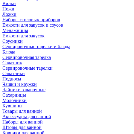
Вилки
Ножи
Ложки
Наборы столовых приборов
Емкости для закусок и соусов
Менажницы
Емкости для закусок
Соусники
Сервировочные тарелки и блюда
Блюда
Сервировочная тарелка
Салатник
Сервировочные тарелки
Салатники
Подносы
Чашки и кружки
Чайники заварочные
Сахарницы
Молочники
Кувшины
Товары для ванной
Аксессуары для ванной
Наборы для ванной
Шторы для ванной
Коврики для ванной