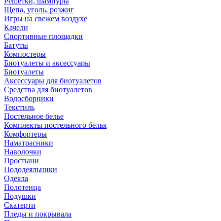
Решетки, шампуры
Щепа, уголь, розжиг
Игры на свежем воздухе
Качели
Спортивные площадки
Батуты
Компостеры
Биотуалеты и аксессуары
Биотуалеты
Аксессуары для биотуалетов
Средства для биотуалетов
Водосборники
Текстиль
Постельное белье
Комплекты постельного белья
Комфортеры
Наматрасники
Наволочки
Простыни
Пододеяльники
Одеяла
Полотенца
Подушки
Скатерти
Пледы и покрывала