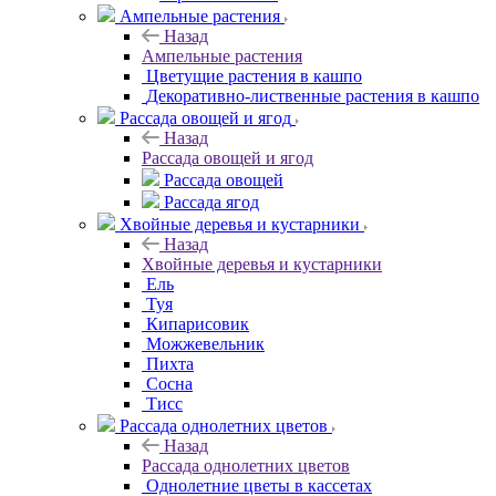
Ампельные растения
Назад
Ампельные растения
Цветущие растения в кашпо
Декоративно-лиственные растения в кашпо
Рассада овощей и ягод
Назад
Рассада овощей и ягод
Рассада овощей
Рассада ягод
Хвойные деревья и кустарники
Назад
Хвойные деревья и кустарники
Ель
Туя
Кипарисовик
Можжевельник
Пихта
Сосна
Тисc
Рассада однолетних цветов
Назад
Рассада однолетних цветов
Однолетние цветы в кассетах