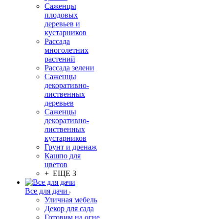
Саженцы
плодовых
деревьев и
кустарников
Рассада
многолетних
растений
Рассада зелени
Саженцы
декоративно-
лиственных
деревьев
Саженцы
декоративно-
лиственных
кустарников
Грунт и дренаж
Кашпо для
цветов
+ ЕЩЕ 3
Все для дачи
Уличная мебель
Декор для сада
Готовим на огне