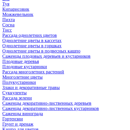
Туя
Кипарисовик
Можжевельник
Пихта
Сосна
Тисc
Рассада однолетних цветов
Однолетние цветы в кассетах
Однолетние цветы в горшках
Однолетние цветы в подвесных кашпо
Саженцы плодовых деревьев и кустарников
Плодовые деревья
Плодовые кустарники
Рассада многолетних растений
Многолетние цветы
Полукустарники
Злаки и декоративные травы
Суккуленты
Рассада зелени
Саженцы декоративно-лиственных деревьев
Саженцы декоративно-лиственных кустарников
Саженцы винограда
Гортензии
Грунт и дренаж
Кашпо для цветов