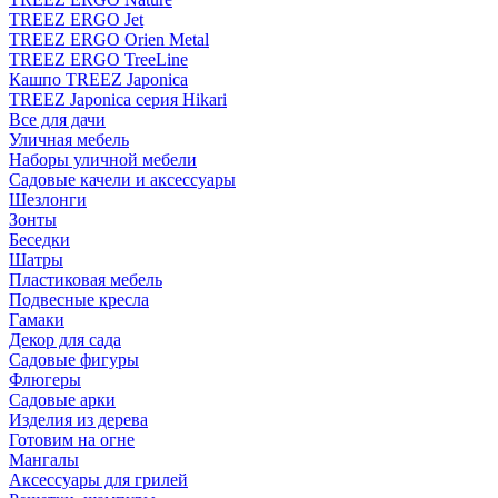
TREEZ ERGO Jet
TREEZ ERGO Orien Metal
TREEZ ERGO TreeLine
Кашпо TREEZ Japonica
TREEZ Japonica серия Hikari
Все для дачи
Уличная мебель
Наборы уличной мебели
Садовые качели и аксессуары
Шезлонги
Зонты
Беседки
Шатры
Пластиковая мебель
Подвесные кресла
Гамаки
Декор для сада
Садовые фигуры
Флюгеры
Садовые арки
Изделия из дерева
Готовим на огне
Мангалы
Аксессуары для грилей