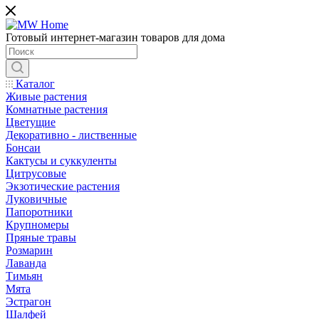
Готовый интернет-магазин товаров для дома
Каталог
Живые растения
Комнатные растения
Цветущие
Декоративно - лиственные
Бонсаи
Кактусы и суккуленты
Цитрусовые
Экзотические растения
Луковичные
Папоротники
Крупномеры
Пряные травы
Розмарин
Лаванда
Тимьян
Мята
Эстрагон
Шалфей