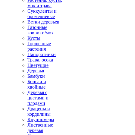
Растения, кусты,
мох и трава
Суккуленты и
бромелиевые
Ветки деревьев
Газонные
коврики/мох
Кусты
Горшечные
растения
Папоротники
Трава, осока
Цветущие
Деревья
Бамбуки
Бонсаи и
хвойные
Деревья с
цветами и
плодами
Драцены и
кордилины
Крупномеры
Лиственные
деревья