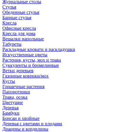
Журнальные столы
Стулья
Обеденные стулья
Барные стулья
Кресла
Офисные кресла
Кресла для дома
Вешалки напольные
Табуреты
Раскладные кровати и раскладушки
Искусственные цветы
Растения, кусты, мох и трава
Суккуленты и бромелиевые
Ветки деревьев
Газонные коврики/мох
Кусты
Горшечные растения
Папоротники
Трава, осока
Цветущие
Деревья
Бамбуки
Бонсаи и хвойные
Деревья с цветами и плодами
Драцены и кордилины