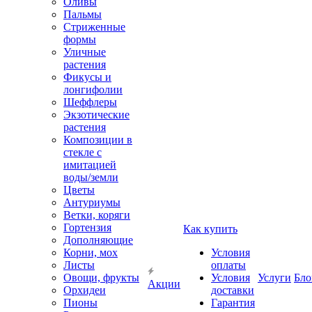
Оливы
Пальмы
Стриженные
формы
Уличные
растения
Фикусы и
лонгифолии
Шеффлеры
Экзотические
растения
Композиции в
стекле с
имитацией
воды/земли
Цветы
Антуриумы
Ветки, коряги
Гортензия
Как купить
Дополняющие
Корни, мох
Условия
Листы
оплаты
Овощи, фрукты
Условия
Услуги
Бло
Акции
Орхидеи
доставки
Пионы
Гарантия