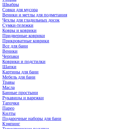
Швабры
Совки для мусора
Веники и метлы для подметания
Чехлы для гладильных досок
Сумки-тележки
Ковры и коврики
Придверные коврики
Прикроватные коврики
Все для бани
Веники
Черпаки
Коврики и подстилки
Шапки
Картины для бани
Мебель для бани
Травы
Масла
Банные простыни
Рукавицы и варежки
Тапочки
Парео
Килты
Подарочные наборы для бани
Кэмпинг
Туристические палатки