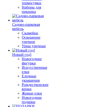
термосумки
Наборы для
пикника
Садово-парковая
мебель
Скамейки
Освещение
уличное
Урны уличные
Новый год!
Новогодние
фигурки
Искусственные
елки
Елочные
украшения
Рождественские
венки
Живые елки
Новогодние
подарки