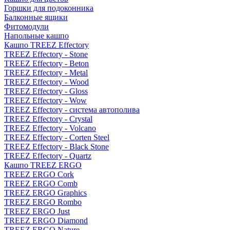
Горшки для подоконника
Балконные ящики
Фитомодули
Напольные кашпо
Кашпо TREEZ Effectory
TREEZ Effectory - Stone
TREEZ Effectory - Beton
TREEZ Effectory - Metal
TREEZ Effectory - Wood
TREEZ Effectory - Gloss
TREEZ Effectory - Wow
TREEZ Effectory - система автополива
TREEZ Effectory - Crystal
TREEZ Effectory - Volcano
TREEZ Effectory - Corten Steel
TREEZ Effectory - Black Stone
TREEZ Effectory - Quartz
Кашпо TREEZ ERGO
TREEZ ERGO Cork
TREEZ ERGO Comb
TREEZ ERGO Graphics
TREEZ ERGO Rombo
TREEZ ERGO Just
TREEZ ERGO Diamond
TREEZ ERGO Nature