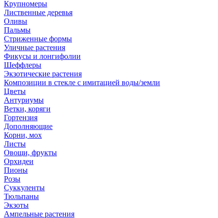
Крупномеры
Лиственные деревья
Оливы
Пальмы
Стриженные формы
Уличные растения
Фикусы и лонгифолии
Шеффлеры
Экзотические растения
Композиции в стекле с имитацией воды/земли
Цветы
Антуриумы
Ветки, коряги
Гортензия
Дополняющие
Корни, мох
Листы
Овощи, фрукты
Орхидеи
Пионы
Розы
Суккуленты
Тюльпаны
Экзоты
Ампельные растения