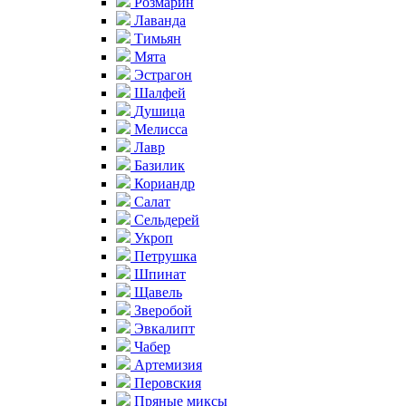
Розмарин
Лаванда
Тимьян
Мята
Эстрагон
Шалфей
Душица
Мелисса
Лавр
Базилик
Кориандр
Салат
Сельдерей
Укроп
Петрушка
Шпинат
Щавель
Зверобой
Эвкалипт
Чабер
Артемизия
Перовския
Пряные миксы