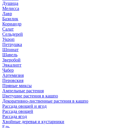
Душица
Мелисса
Лавр
Базилик
Кориандр
Салат
Сельдерей
Укроп
Петрушка
Шпинат
Щавель
Зверобой
Эвкалипт
Чабер
Артемизия
Перовския
Пряные миксы
Ампельные растения
Цветущие растения в кашпо
Декоративно-лиственные растения в кашпо
Рассада овощей и ягод
Рассада овощей
Рассада ягод
Хвойные деревья и кустарники
Ель