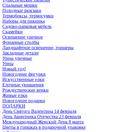
Спальные мешки
Походные рюкзаки
Термобоксы, термосумки
Наборы для пикника
Садово-парковая мебель
Скамейки
Освещение уличное
Фонарные столбы
Ландшафтное освещение, торшеры
Закладные детали
Урны уличные
Урны
Новый год!
Новогодние фигурки
Искусственные елки
Елочные украшения
Рождественские венки
Живые елки
Новогодние подарки
ПОДАРКИ
День Святого Валентина 14 февраля
День Защитника Отечества 23 февраля
Международный Женский День 8 марта
Цветы в горшках в подарочной упаковке