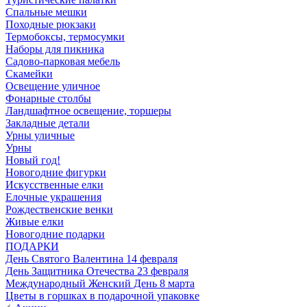
Спальные мешки
Походные рюкзаки
Термобоксы, термосумки
Наборы для пикника
Садово-парковая мебель
Скамейки
Освещение уличное
Фонарные столбы
Ландшафтное освещение, торшеры
Закладные детали
Урны уличные
Урны
Новый год!
Новогодние фигурки
Искусственные елки
Елочные украшения
Рождественские венки
Живые елки
Новогодние подарки
ПОДАРКИ
День Святого Валентина 14 февраля
День Защитника Отечества 23 февраля
Международный Женский День 8 марта
Цветы в горшках в подарочной упаковке