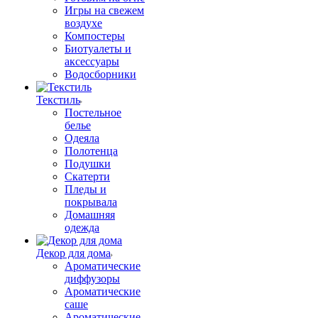
Игры на свежем
воздухе
Компостеры
Биотуалеты и
аксессуары
Водосборники
Текстиль
Постельное
белье
Одеяла
Полотенца
Подушки
Скатерти
Пледы и
покрывала
Домашняя
одежда
Декор для дома
Ароматические
диффузоры
Ароматические
саше
Ароматические