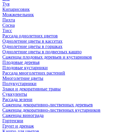
Туя
Кипарисовик
Можжевельник
Пихта
Сосна
Тисc
Рассада однолетних цветов
Однолетние цветы в кассетах
Однолетние цветы в горшках
Однолетние цветы в подвесных кашпо
Саженцы плодовых деревьев и кустарников
Плодовые деревья
Плодовые кустарники
Рассада многолетних растений
Многолетние цветы
Полукустарники
Злаки и декоративные травы
Суккуленты
Рассада зелени
Саженцы декоративно-лиственных деревьев
Саженцы декоративно-лиственных кустарников
Саженцы винограда
Гортензии
Грунт и дренаж
Кашпо для цветов