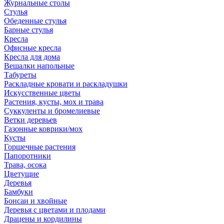
Журнальные столы
Стулья
Обеденные стулья
Барные стулья
Кресла
Офисные кресла
Кресла для дома
Вешалки напольные
Табуреты
Раскладные кровати и раскладушки
Искусственные цветы
Растения, кусты, мох и трава
Суккуленты и бромелиевые
Ветки деревьев
Газонные коврики/мох
Кусты
Горшечные растения
Папоротники
Трава, осока
Цветущие
Деревья
Бамбуки
Бонсаи и хвойные
Деревья с цветами и плодами
Драцены и кордилины