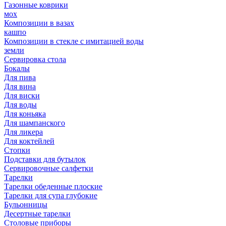
Газонные коврики
мох
Композиции в вазах
кашпо
Композиции в стекле с имитацией воды
земли
Сервировка стола
Бокалы
Для пива
Для вина
Для виски
Для воды
Для коньяка
Для шампанского
Для ликера
Для коктейлей
Стопки
Подставки для бутылок
Сервировочные салфетки
Тарелки
Тарелки обеденные плоские
Тарелки для супа глубокие
Бульонницы
Десертные тарелки
Столовые приборы