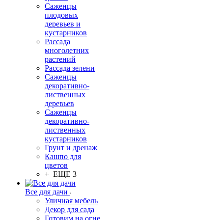
Саженцы
плодовых
деревьев и
кустарников
Рассада
многолетних
растений
Рассада зелени
Саженцы
декоративно-
лиственных
деревьев
Саженцы
декоративно-
лиственных
кустарников
Грунт и дренаж
Кашпо для
цветов
+ ЕЩЕ 3
Все для дачи
Уличная мебель
Декор для сада
Готовим на огне