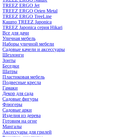
TREEZ ERGO Jet
TREEZ ERGO Orien Metal
TREEZ ERGO TreeLine
Кашпо TREEZ Japonica
TREEZ Japonica серия Hikari
Все для дачи
Уличная мебель
Наборы уличной мебели
Садовые качели и аксессуары
Шезлонги
Зонты
Беседки
Шатры
Пластиковая мебель
Подвесные кресла
Гамаки
Декор для сада
Садовые фигуры
Флюгеры
Садовые арки
Изделия из дерева
Готовим на огне
Мангалы
Аксессуары для грилей