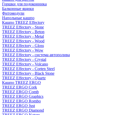
Горшки для подоконника
Балконные ящики
Фитомодули
Напольные кашпо
Кашпо TREEZ Effectory
TREEZ Effectory - Stone
TREEZ Effectory - Beton
TREEZ Effectory - Metal
TREEZ Effectory - Wood
TREEZ Effectory - Gloss
TREEZ Effectory - Wow
TREEZ Effectory - система автополива
TREEZ Effectory - Crystal
TREEZ Effectory - Volcano
TREEZ Effectory - Corten Steel
TREEZ Effectory - Black Stone
TREEZ Effectory - Quartz
Кашпо TREEZ ERGO
TREEZ ERGO Cork
TREEZ ERGO Comb
TREEZ ERGO Graphics
TREEZ ERGO Rombo
TREEZ ERGO Just
TREEZ ERGO Diamond
TREEZ ERGO Nature