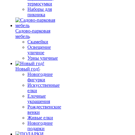
термосумки
Наборы для
пикника
Садово-парковая
мебель
Скамейки
Освещение
уличное
Урны уличные
Новый год!
Новогодние
фигурки
Искусственные
елки
Елочные
украшения
Рождественские
венки
Живые елки
Новогодние
подарки