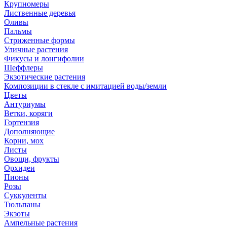
Крупномеры
Лиственные деревья
Оливы
Пальмы
Стриженные формы
Уличные растения
Фикусы и лонгифолии
Шеффлеры
Экзотические растения
Композиции в стекле с имитацией воды/земли
Цветы
Антуриумы
Ветки, коряги
Гортензия
Дополняющие
Корни, мох
Листы
Овощи, фрукты
Орхидеи
Пионы
Розы
Суккуленты
Тюльпаны
Экзоты
Ампельные растения