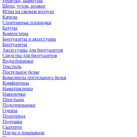
Решетки, шампуры
Щепа, уголь, розжиг
Игры на свежем воздухе
Качели
Спортивные площадки
Батуты
Компостеры
Биотуалеты и аксессуары
Биотуалеты
Аксессуары для биотуалетов
Средства для биотуалетов
Водосборники
Текстиль
Постельное белье
Комплекты постельного белья
Комфортеры
Наматрасники
Наволочки
Простыни
Пододеяльники
Одеяла
Полотенца
Подушки
Скатерти
Пледы и покрывала