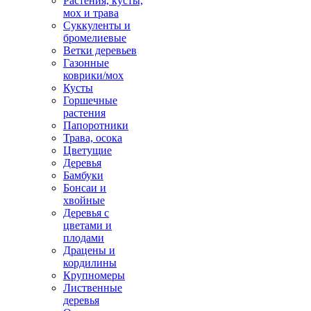
Растения, кусты,
мох и трава
Суккуленты и
бромелиевые
Ветки деревьев
Газонные
коврики/мох
Кусты
Горшечные
растения
Папоротники
Трава, осока
Цветущие
Деревья
Бамбуки
Бонсаи и
хвойные
Деревья с
цветами и
плодами
Драцены и
кордилины
Крупномеры
Лиственные
деревья