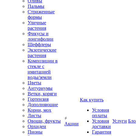
Оливы
Пальмы
Стриженные
формы
Уличные
растения
Фикусы и
лонгифолии
Шеффлеры
Экзотические
растения
Композиции в
стекле с
имитацией
воды/земли
Цветы
Антуриумы
Ветки, коряги
Гортензия
Как купить
Дополняющие
Корни, мох
Условия
Листы
оплаты
Овощи, фрукты
Условия
Услуги
Бло
Акции
Орхидеи
доставки
Пионы
Гарантия