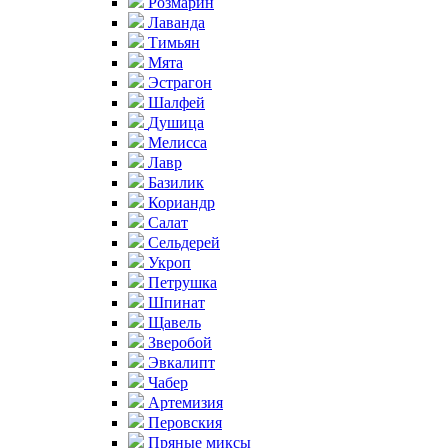
Розмарин
Лаванда
Тимьян
Мята
Эстрагон
Шалфей
Душица
Мелисса
Лавр
Базилик
Кориандр
Салат
Сельдерей
Укроп
Петрушка
Шпинат
Щавель
Зверобой
Эвкалипт
Чабер
Артемизия
Перовския
Пряные миксы