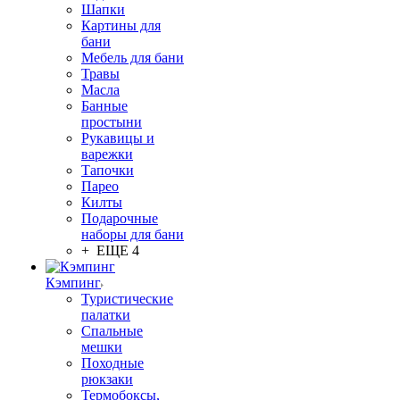
Шапки
Картины для
бани
Мебель для бани
Травы
Масла
Банные
простыни
Рукавицы и
варежки
Тапочки
Парео
Килты
Подарочные
наборы для бани
+ ЕЩЕ 4
Кэмпинг
Туристические
палатки
Спальные
мешки
Походные
рюкзаки
Термобоксы,