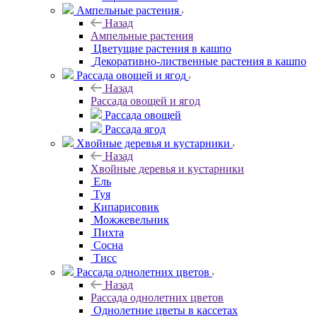
Ампельные растения
Назад
Ампельные растения
Цветущие растения в кашпо
Декоративно-лиственные растения в кашпо
Рассада овощей и ягод
Назад
Рассада овощей и ягод
Рассада овощей
Рассада ягод
Хвойные деревья и кустарники
Назад
Хвойные деревья и кустарники
Ель
Туя
Кипарисовик
Можжевельник
Пихта
Сосна
Тисc
Рассада однолетних цветов
Назад
Рассада однолетних цветов
Однолетние цветы в кассетах