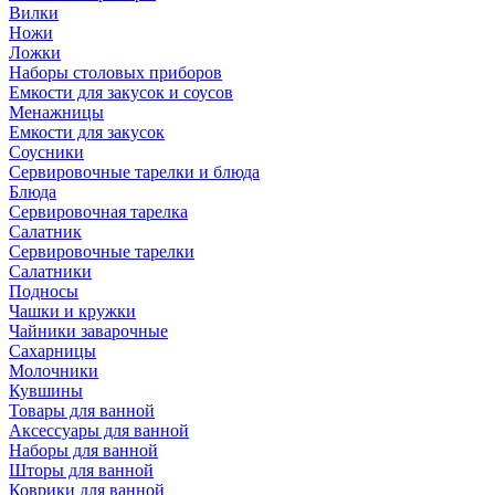
Вилки
Ножи
Ложки
Наборы столовых приборов
Емкости для закусок и соусов
Менажницы
Емкости для закусок
Соусники
Сервировочные тарелки и блюда
Блюда
Сервировочная тарелка
Салатник
Сервировочные тарелки
Салатники
Подносы
Чашки и кружки
Чайники заварочные
Сахарницы
Молочники
Кувшины
Товары для ванной
Аксессуары для ванной
Наборы для ванной
Шторы для ванной
Коврики для ванной