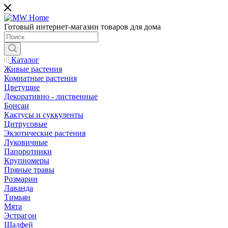
Готовый интернет-магазин товаров для дома
Каталог
Живые растения
Комнатные растения
Цветущие
Декоративно - лиственные
Бонсаи
Кактусы и суккуленты
Цитрусовые
Экзотические растения
Луковичные
Папоротники
Крупномеры
Пряные травы
Розмарин
Лаванда
Тимьян
Мята
Эстрагон
Шалфей