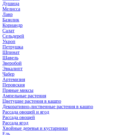
Душица
Мелисса
Лавр
Базилик
Кориандр
Салат
Сельдерей
Укроп
Петрушка
Шпинат
Щавель
Зверобой
Эвкалипт
Чабер
Артемизия
Перовския
Пряные миксы
Ампельные растения
Цветущие растения в кашпо
Декоративно-лиственные растения в кашпо
Рассада овощей и ягод
Рассада овощей
Рассада ягод
Хвойные деревья и кустарники
Ель