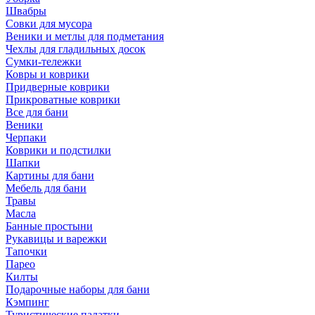
Швабры
Совки для мусора
Веники и метлы для подметания
Чехлы для гладильных досок
Сумки-тележки
Ковры и коврики
Придверные коврики
Прикроватные коврики
Все для бани
Веники
Черпаки
Коврики и подстилки
Шапки
Картины для бани
Мебель для бани
Травы
Масла
Банные простыни
Рукавицы и варежки
Тапочки
Парео
Килты
Подарочные наборы для бани
Кэмпинг
Туристические палатки