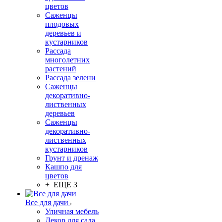
цветов
Саженцы
плодовых
деревьев и
кустарников
Рассада
многолетних
растений
Рассада зелени
Саженцы
декоративно-
лиственных
деревьев
Саженцы
декоративно-
лиственных
кустарников
Грунт и дренаж
Кашпо для
цветов
+ ЕЩЕ 3
Все для дачи
Уличная мебель
Декор для сада