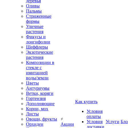
деревья
Оливы
Пальмы
Стриженные
формы
Уличные
растения
Фикусы и
лонгифолии
Шеффлеры
Экзотические
растения
Композиции в
стекле с
имитацией
воды/земли
Цветы
Антуриумы
Ветки, коряги
Гортензия
Как купить
Дополняющие
Корни, мох
Условия
Листы
оплаты
Овощи, фрукты
Условия
Услуги
Бло
Орхидеи
Акции
доставки