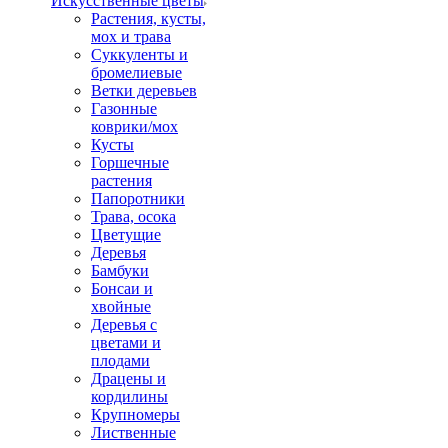
Искусственные цветы
Растения, кусты,
мох и трава
Суккуленты и
бромелиевые
Ветки деревьев
Газонные
коврики/мох
Кусты
Горшечные
растения
Папоротники
Трава, осока
Цветущие
Деревья
Бамбуки
Бонсаи и
хвойные
Деревья с
цветами и
плодами
Драцены и
кордилины
Крупномеры
Лиственные