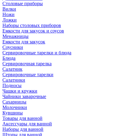
Столовые приборы
Вилки
Ножи
Ложки
Наборы столовых приборов
Емкости для закусок и соусов
Менажницы
Емкости для закусок
Соусники
Сервировочные тарелки и блюда
Блюда
Сервировочная тарелка
Салатник
Сервировочные тарелки
Салатники
Подносы
Чашки и кружки
Чайники заварочные
Сахарницы
Молочники
Кувшины
Товары для ванной
Аксессуары для ванной
Наборы для ванной
Шторы для ванной