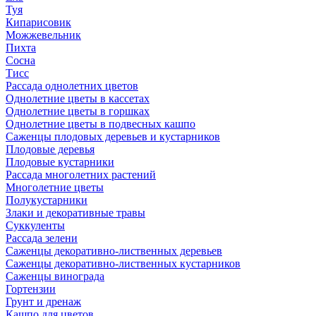
Туя
Кипарисовик
Можжевельник
Пихта
Сосна
Тисc
Рассада однолетних цветов
Однолетние цветы в кассетах
Однолетние цветы в горшках
Однолетние цветы в подвесных кашпо
Саженцы плодовых деревьев и кустарников
Плодовые деревья
Плодовые кустарники
Рассада многолетних растений
Многолетние цветы
Полукустарники
Злаки и декоративные травы
Суккуленты
Рассада зелени
Саженцы декоративно-лиственных деревьев
Саженцы декоративно-лиственных кустарников
Саженцы винограда
Гортензии
Грунт и дренаж
Кашпо для цветов