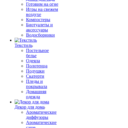
Готовим на огне
Игры на свежем
воздухе
Компостеры
Биотуалеты и
аксессуары
Водосборники
Текстиль
Постельное
белье
Одеяла
Полотенца
Подушки
Скатерти
Пледы и
покрывала
Домашняя
одежда
Декор для дома
Ароматические
диффузоры
Ароматические
саше