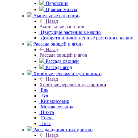
Перовския
Пряные миксы
Ампельные растения
Назад
Ампельные растения
Цветущие растения в кашпо
Декоративно-лиственные растения в кашпо
Рассада овощей и ягод
Назад
Рассада овощей и ягод
Рассада овощей
Рассада ягод
Хвойные деревья и кустарники
Назад
Хвойные деревья и кустарники
Ель
Туя
Кипарисовик
Можжевельник
Пихта
Сосна
Тисc
Рассада однолетних цветов
Назад