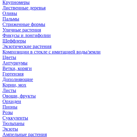
Крупномеры
Лиственные деревья
Оливы
Пальмы
Стриженные формы
Уличные растения
Фикусы и лонгифолии
Шеффлеры
Экзотические растения
Композиции в стекле с имитацией воды/земли
Цветы
Антуриумы
Ветки, коряги
Гортензия
Дополняющие
Корни, мох
Листы
Овощи, фрукты
Орхидеи
Пионы
Розы
Суккуленты
Тюльпаны
Экзоты
Ампельные растения