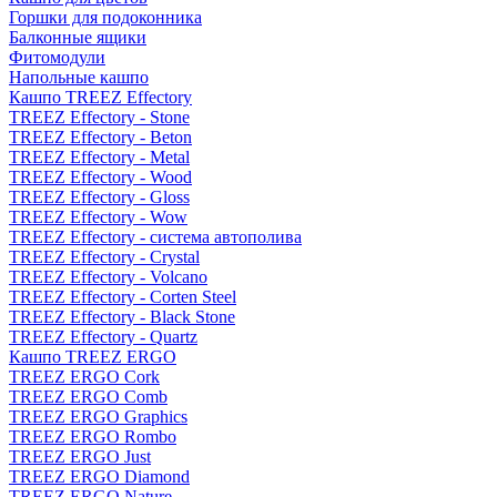
Горшки для подоконника
Балконные ящики
Фитомодули
Напольные кашпо
Кашпо TREEZ Effectory
TREEZ Effectory - Stone
TREEZ Effectory - Beton
TREEZ Effectory - Metal
TREEZ Effectory - Wood
TREEZ Effectory - Gloss
TREEZ Effectory - Wow
TREEZ Effectory - система автополива
TREEZ Effectory - Crystal
TREEZ Effectory - Volcano
TREEZ Effectory - Corten Steel
TREEZ Effectory - Black Stone
TREEZ Effectory - Quartz
Кашпо TREEZ ERGO
TREEZ ERGO Cork
TREEZ ERGO Comb
TREEZ ERGO Graphics
TREEZ ERGO Rombo
TREEZ ERGO Just
TREEZ ERGO Diamond
TREEZ ERGO Nature