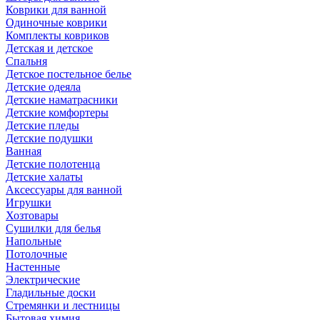
Коврики для ванной
Одиночные коврики
Комплекты ковриков
Детская и детское
Спальня
Детское постельное белье
Детские одеяла
Детские наматрасники
Детские комфортеры
Детские пледы
Детские подушки
Ванная
Детские полотенца
Детские халаты
Аксессуары для ванной
Игрушки
Хозтовары
Сушилки для белья
Напольные
Потолочные
Настенные
Электрические
Гладильные доски
Стремянки и лестницы
Бытовая химия