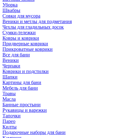
Уборка
Швабры
Совки для мусора
Веники и метлы для подметания
Чехлы для гладильных досок
Сумки-тележки
Ковры и коврики
Придверные коврики
Прикроватные коврики
Все для бани
Веники
Черпаки
Коврики и подстилки
Шапки
Картины для бани
Мебель для бани
Травы
Масла
Банные простыни
Рукавицы и варежки
Тапочки
Парео
Килты
Подарочные наборы для бани
Кэмпинг