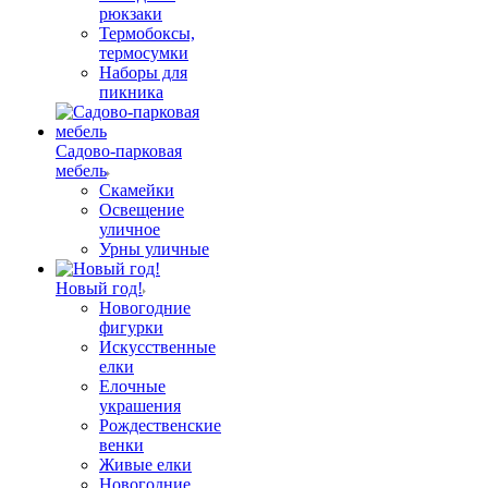
рюкзаки
Термобоксы,
термосумки
Наборы для
пикника
Садово-парковая
мебель
Скамейки
Освещение
уличное
Урны уличные
Новый год!
Новогодние
фигурки
Искусственные
елки
Елочные
украшения
Рождественские
венки
Живые елки
Новогодние