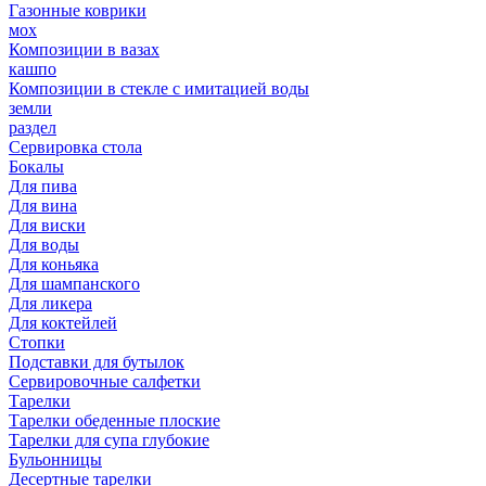
Газонные коврики
мох
Композиции в вазах
кашпо
Композиции в стекле с имитацией воды
земли
раздел
Сервировка стола
Бокалы
Для пива
Для вина
Для виски
Для воды
Для коньяка
Для шампанского
Для ликера
Для коктейлей
Стопки
Подставки для бутылок
Сервировочные салфетки
Тарелки
Тарелки обеденные плоские
Тарелки для супа глубокие
Бульонницы
Десертные тарелки