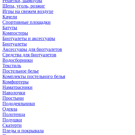
Решетки, шампуры
Щепа, уголь, розжиг
Игры на свежем воздухе
Качели
Спортивные площадки
Батуты
Компостеры
Биотуалеты и аксессуары
Биотуалеты
Аксессуары для биотуалетов
Средства для биотуалетов
Водосборники
Текстиль
Постельное белье
Комплекты постельного белья
Комфортеры
Наматрасники
Наволочки
Простыни
Пододеяльники
Одеяла
Полотенца
Подушки
Скатерти
Пледы и покрывала