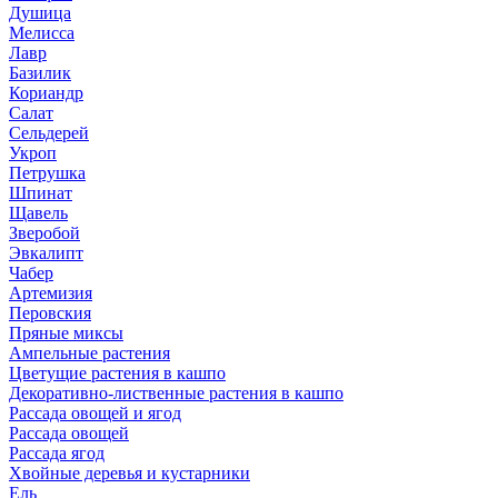
Душица
Мелисса
Лавр
Базилик
Кориандр
Салат
Сельдерей
Укроп
Петрушка
Шпинат
Щавель
Зверобой
Эвкалипт
Чабер
Артемизия
Перовския
Пряные миксы
Ампельные растения
Цветущие растения в кашпо
Декоративно-лиственные растения в кашпо
Рассада овощей и ягод
Рассада овощей
Рассада ягод
Хвойные деревья и кустарники
Ель