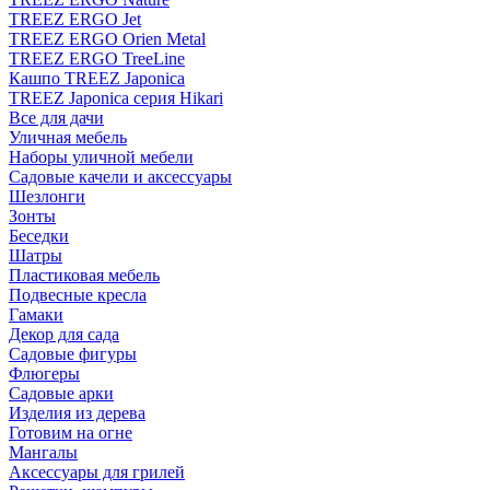
TREEZ ERGO Jet
TREEZ ERGO Orien Metal
TREEZ ERGO TreeLine
Кашпо TREEZ Japonica
TREEZ Japonica серия Hikari
Все для дачи
Уличная мебель
Наборы уличной мебели
Садовые качели и аксессуары
Шезлонги
Зонты
Беседки
Шатры
Пластиковая мебель
Подвесные кресла
Гамаки
Декор для сада
Садовые фигуры
Флюгеры
Садовые арки
Изделия из дерева
Готовим на огне
Мангалы
Аксессуары для грилей