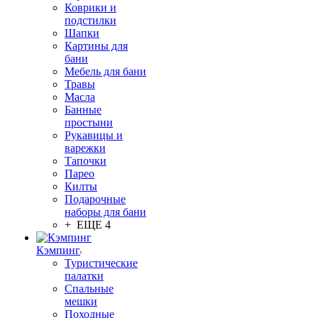
Коврики и
подстилки
Шапки
Картины для
бани
Мебель для бани
Травы
Масла
Банные
простыни
Рукавицы и
варежки
Тапочки
Парео
Килты
Подарочные
наборы для бани
+ ЕЩЕ 4
Кэмпинг
Туристические
палатки
Спальные
мешки
Походные