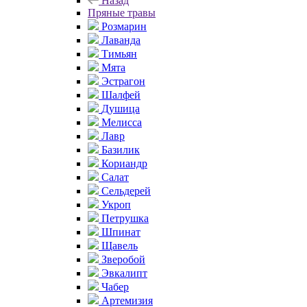
Назад
Пряные травы
Розмарин
Лаванда
Тимьян
Мята
Эстрагон
Шалфей
Душица
Мелисса
Лавр
Базилик
Кориандр
Салат
Сельдерей
Укроп
Петрушка
Шпинат
Щавель
Зверобой
Эвкалипт
Чабер
Артемизия