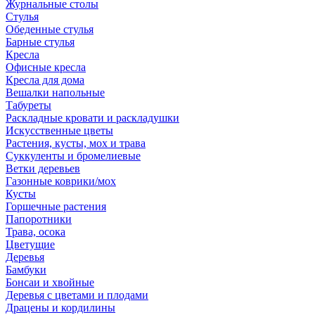
Журнальные столы
Стулья
Обеденные стулья
Барные стулья
Кресла
Офисные кресла
Кресла для дома
Вешалки напольные
Табуреты
Раскладные кровати и раскладушки
Искусственные цветы
Растения, кусты, мох и трава
Суккуленты и бромелиевые
Ветки деревьев
Газонные коврики/мох
Кусты
Горшечные растения
Папоротники
Трава, осока
Цветущие
Деревья
Бамбуки
Бонсаи и хвойные
Деревья с цветами и плодами
Драцены и кордилины