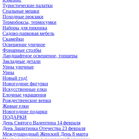
Туристические палатки
Спальные мешки
Походные рюкзаки
Термобоксы, термосумки
Наборы для пикника
Садово-парковая мебель
Скамейки
Освещение уличное
Фонарные столбы
Ландшафтное освещение, торшеры
Закладные детали
Урны уличные
Урны
Новый год!
Новогодние фигурки
Искусственные елки
Елочные украшения
Рождественские венки
Живые елки
Новогодние подарки
ПОДАРКИ
День Святого Валентина 14 февраля
День Защитника Отечества 23 февраля
Международный Женский День 8 марта