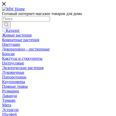
Готовый интернет-магазин товаров для дома
Каталог
Живые растения
Комнатные растения
Цветущие
Декоративно - лиственные
Бонсаи
Кактусы и суккуленты
Цитрусовые
Экзотические растения
Луковичные
Папоротники
Крупномеры
Пряные травы
Розмарин
Лаванда
Тимьян
Мята
Эстрагон
Шалфей