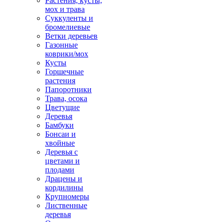
Растения, кусты,
мох и трава
Суккуленты и
бромелиевые
Ветки деревьев
Газонные
коврики/мох
Кусты
Горшечные
растения
Папоротники
Трава, осока
Цветущие
Деревья
Бамбуки
Бонсаи и
хвойные
Деревья с
цветами и
плодами
Драцены и
кордилины
Крупномеры
Лиственные
деревья