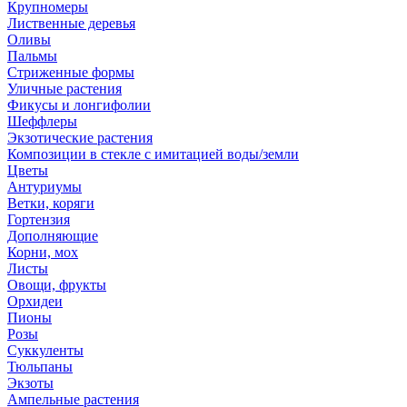
Крупномеры
Лиственные деревья
Оливы
Пальмы
Стриженные формы
Уличные растения
Фикусы и лонгифолии
Шеффлеры
Экзотические растения
Композиции в стекле с имитацией воды/земли
Цветы
Антуриумы
Ветки, коряги
Гортензия
Дополняющие
Корни, мох
Листы
Овощи, фрукты
Орхидеи
Пионы
Розы
Суккуленты
Тюльпаны
Экзоты
Ампельные растения