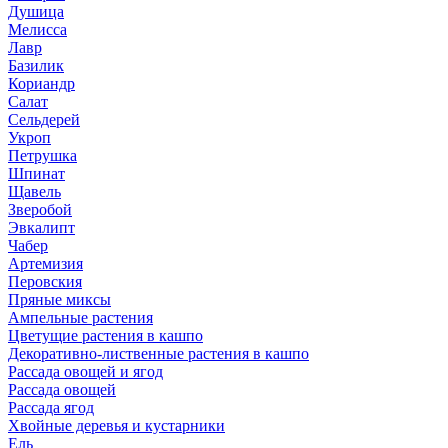
Душица
Мелисса
Лавр
Базилик
Кориандр
Салат
Сельдерей
Укроп
Петрушка
Шпинат
Щавель
Зверобой
Эвкалипт
Чабер
Артемизия
Перовския
Пряные миксы
Ампельные растения
Цветущие растения в кашпо
Декоративно-лиственные растения в кашпо
Рассада овощей и ягод
Рассада овощей
Рассада ягод
Хвойные деревья и кустарники
Ель