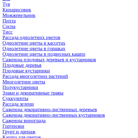
Туя
Кипарисовик
Можжевельник
Пихта
Сосна
Тисc
Рассада однолетних цветов
Однолетние цветы в кассетах
Однолетние цветы в горшках
Однолетние цветы в подвесных кашпо
Саженцы плодовых деревьев и кустарников
Плодовые деревья
Плодовые кустарники
Рассада многолетних растений
Многолетние цветы
Полукустарники
Злаки и декоративные травы
Суккуленты
Рассада зелени
Саженцы декоративно-лиственных деревьев
Саженцы декоративно-лиственных кустарников
Саженцы винограда
Гортензии
Грунт и дренаж
Кашпо для цветов