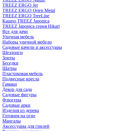
TREEZ ERGO Jet
TREEZ ERGO Orien Metal
TREEZ ERGO TreeLine
Кашпо TREEZ Japonica
TREEZ Japonica серия Hikari
Все для дачи
Уличная мебель
Наборы уличной мебели
Садовые качели и аксессуары
Шезлонги
Зонты
Беседки
Шатры
Пластиковая мебель
Подвесные кресла
Гамаки
Декор для сада
Садовые фигуры
Флюгеры
Садовые арки
Изделия из дерева
Готовим на огне
Мангалы
Аксессуары для грилей