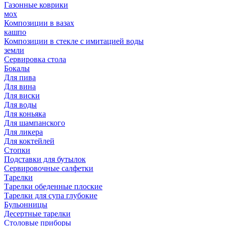
Газонные коврики
мох
Композиции в вазах
кашпо
Композиции в стекле с имитацией воды
земли
Сервировка стола
Бокалы
Для пива
Для вина
Для виски
Для воды
Для коньяка
Для шампанского
Для ликера
Для коктейлей
Стопки
Подставки для бутылок
Сервировочные салфетки
Тарелки
Тарелки обеденные плоские
Тарелки для супа глубокие
Бульонницы
Десертные тарелки
Столовые приборы