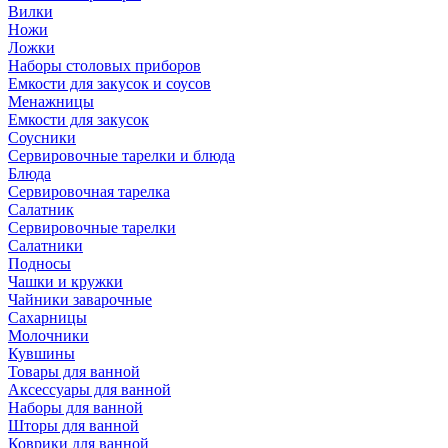
Вилки
Ножи
Ложки
Наборы столовых приборов
Емкости для закусок и соусов
Менажницы
Емкости для закусок
Соусники
Сервировочные тарелки и блюда
Блюда
Сервировочная тарелка
Салатник
Сервировочные тарелки
Салатники
Подносы
Чашки и кружки
Чайники заварочные
Сахарницы
Молочники
Кувшины
Товары для ванной
Аксессуары для ванной
Наборы для ванной
Шторы для ванной
Коврики для ванной