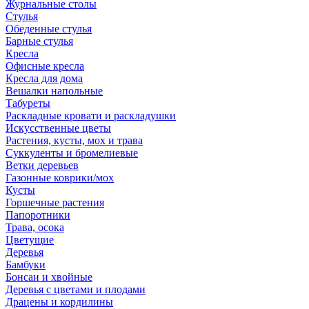
Журнальные столы
Стулья
Обеденные стулья
Барные стулья
Кресла
Офисные кресла
Кресла для дома
Вешалки напольные
Табуреты
Раскладные кровати и раскладушки
Искусственные цветы
Растения, кусты, мох и трава
Суккуленты и бромелиевые
Ветки деревьев
Газонные коврики/мох
Кусты
Горшечные растения
Папоротники
Трава, осока
Цветущие
Деревья
Бамбуки
Бонсаи и хвойные
Деревья с цветами и плодами
Драцены и кордилины