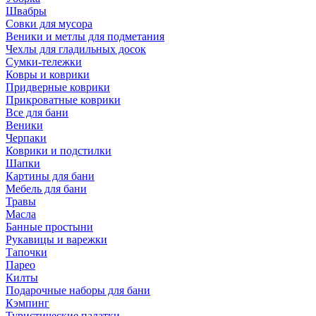
Швабры
Совки для мусора
Веники и метлы для подметания
Чехлы для гладильных досок
Сумки-тележки
Ковры и коврики
Придверные коврики
Прикроватные коврики
Все для бани
Веники
Черпаки
Коврики и подстилки
Шапки
Картины для бани
Мебель для бани
Травы
Масла
Банные простыни
Рукавицы и варежки
Тапочки
Парео
Килты
Подарочные наборы для бани
Кэмпинг
Туристические палатки