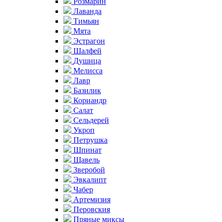
Розмарин
Лаванда
Тимьян
Мята
Эстрагон
Шалфей
Душица
Мелисса
Лавр
Базилик
Кориандр
Салат
Сельдерей
Укроп
Петрушка
Шпинат
Щавель
Зверобой
Эвкалипт
Чабер
Артемизия
Перовския
Пряные миксы