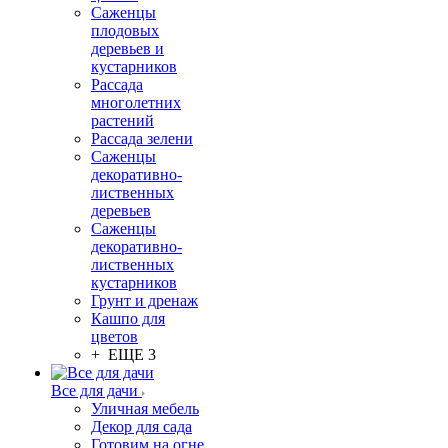
Саженцы
плодовых
деревьев и
кустарников
Рассада
многолетних
растений
Рассада зелени
Саженцы
декоративно-
лиственных
деревьев
Саженцы
декоративно-
лиственных
кустарников
Грунт и дренаж
Кашпо для
цветов
+ ЕЩЕ 3
Все для дачи
Уличная мебель
Декор для сада
Готовим на огне