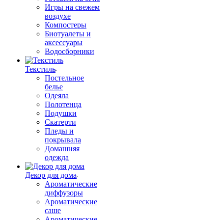
Игры на свежем
воздухе
Компостеры
Биотуалеты и
аксессуары
Водосборники
Текстиль
Постельное
белье
Одеяла
Полотенца
Подушки
Скатерти
Пледы и
покрывала
Домашняя
одежда
Декор для дома
Ароматические
диффузоры
Ароматические
саше
Ароматические