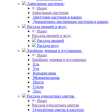
Ампельные растения
Назад
Ампельные растения
Цветущие растения в кашпо
Декоративно-лиственные растения в кашпо
Рассада овощей и ягод
Назад
Рассада овощей и ягод
Рассада овощей
Рассада ягод
Хвойные деревья и кустарники
Назад
Хвойные деревья и кустарники
Ель
Туя
Кипарисовик
Можжевельник
Пихта
Сосна
Тисc
Рассада однолетних цветов
Назад
Рассада однолетних цветов
Однолетние цветы в кассетах