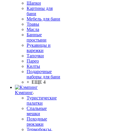
Шапки
Картины для
бани
Мебель для бани
Травы
Масла
Банные
простыни
Рукавицы и
варежки
Тапочки
Парео
Килты
Подарочные
наборы для бани
+ ЕЩЕ 4
Кэмпинг
Туристические
палатки
Спальные
мешки
Походные
рюкзаки
Термобоксы,