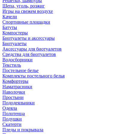
Решетки, шампуры
Щепа, уголь, розжиг
Игры на свежем воздухе
Качели
Спортивные площадки
Батуты
Компостеры
Биотуалеты и аксессуары
Биотуалеты
Аксессуары для биотуалетов
Средства для биотуалетов
Водосборники
Текстиль
Постельное белье
Комплекты постельного белья
Комфортеры
Наматрасники
Наволочки
Простыни
Пододеяльники
Одеяла
Полотенца
Подушки
Скатерти
Пледы и покрывала