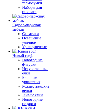
термосумки
Наборы для
пикника
Садово-парковая
мебель
Скамейки
Освещение
уличное
Урны уличные
Новый год!
Новогодние
фигурки
Искусственные
елки
Елочные
украшения
Рождественские
венки
Живые елки
Новогодние
подарки