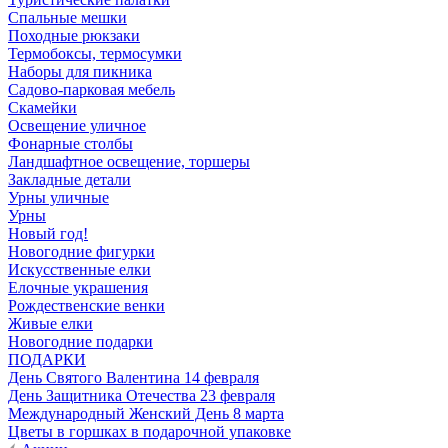
Спальные мешки
Походные рюкзаки
Термобоксы, термосумки
Наборы для пикника
Садово-парковая мебель
Скамейки
Освещение уличное
Фонарные столбы
Ландшафтное освещение, торшеры
Закладные детали
Урны уличные
Урны
Новый год!
Новогодние фигурки
Искусственные елки
Елочные украшения
Рождественские венки
Живые елки
Новогодние подарки
ПОДАРКИ
День Святого Валентина 14 февраля
День Защитника Отечества 23 февраля
Международный Женский День 8 марта
Цветы в горшках в подарочной упаковке