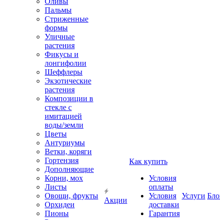
Оливы
Пальмы
Стриженные
формы
Уличные
растения
Фикусы и
лонгифолии
Шеффлеры
Экзотические
растения
Композиции в
стекле с
имитацией
воды/земли
Цветы
Антуриумы
Ветки, коряги
Гортензия
Как купить
Дополняющие
Корни, мох
Условия
Листы
оплаты
Овощи, фрукты
Условия
Услуги
Бло
Акции
Орхидеи
доставки
Пионы
Гарантия