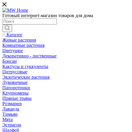
Готовый интернет-магазин товаров для дома
Каталог
Живые растения
Комнатные растения
Цветущие
Декоративно - лиственные
Бонсаи
Кактусы и суккуленты
Цитрусовые
Экзотические растения
Луковичные
Папоротники
Крупномеры
Пряные травы
Розмарин
Лаванда
Тимьян
Мята
Эстрагон
Шалфей