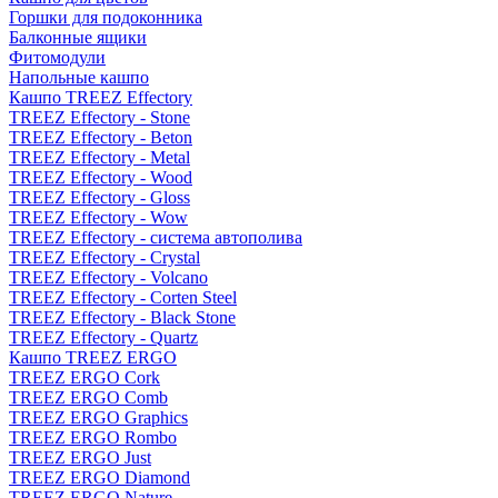
Горшки для подоконника
Балконные ящики
Фитомодули
Напольные кашпо
Кашпо TREEZ Effectory
TREEZ Effectory - Stone
TREEZ Effectory - Beton
TREEZ Effectory - Metal
TREEZ Effectory - Wood
TREEZ Effectory - Gloss
TREEZ Effectory - Wow
TREEZ Effectory - система автополива
TREEZ Effectory - Crystal
TREEZ Effectory - Volcano
TREEZ Effectory - Corten Steel
TREEZ Effectory - Black Stone
TREEZ Effectory - Quartz
Кашпо TREEZ ERGO
TREEZ ERGO Cork
TREEZ ERGO Comb
TREEZ ERGO Graphics
TREEZ ERGO Rombo
TREEZ ERGO Just
TREEZ ERGO Diamond
TREEZ ERGO Nature