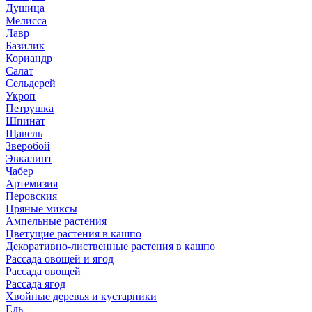
Душица
Мелисса
Лавр
Базилик
Кориандр
Салат
Сельдерей
Укроп
Петрушка
Шпинат
Щавель
Зверобой
Эвкалипт
Чабер
Артемизия
Перовския
Пряные миксы
Ампельные растения
Цветущие растения в кашпо
Декоративно-лиственные растения в кашпо
Рассада овощей и ягод
Рассада овощей
Рассада ягод
Хвойные деревья и кустарники
Ель