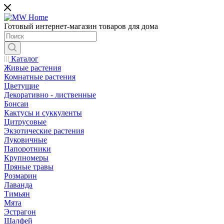
Готовый интернет-магазин товаров для дома
Каталог
Живые растения
Комнатные растения
Цветущие
Декоративно - лиственные
Бонсаи
Кактусы и суккуленты
Цитрусовые
Экзотические растения
Луковичные
Папоротники
Крупномеры
Пряные травы
Розмарин
Лаванда
Тимьян
Мята
Эстрагон
Шалфей