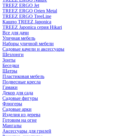
TREEZ ERGO Jet
TREEZ ERGO Orien Metal
TREEZ ERGO TreeLine
Кашпо TREEZ Japonica
TREEZ Japonica серия Hikari
Все для дачи
Уличная мебель
Наборы уличной мебели
Садовые качели и аксессуары
Шезлонги
Зонты
Беседки
Шатры
Пластиковая мебель
Подвесные кресла
Гамаки
Декор для сада
Садовые фигуры
Флюгеры
Садовые арки
Изделия из дерева
Готовим на огне
Мангалы
Аксессуары для грилей