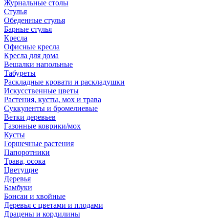
Журнальные столы
Стулья
Обеденные стулья
Барные стулья
Кресла
Офисные кресла
Кресла для дома
Вешалки напольные
Табуреты
Раскладные кровати и раскладушки
Искусственные цветы
Растения, кусты, мох и трава
Суккуленты и бромелиевые
Ветки деревьев
Газонные коврики/мох
Кусты
Горшечные растения
Папоротники
Трава, осока
Цветущие
Деревья
Бамбуки
Бонсаи и хвойные
Деревья с цветами и плодами
Драцены и кордилины