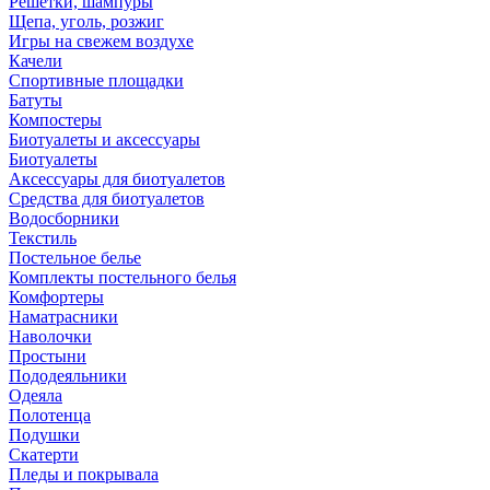
Решетки, шампуры
Щепа, уголь, розжиг
Игры на свежем воздухе
Качели
Спортивные площадки
Батуты
Компостеры
Биотуалеты и аксессуары
Биотуалеты
Аксессуары для биотуалетов
Средства для биотуалетов
Водосборники
Текстиль
Постельное белье
Комплекты постельного белья
Комфортеры
Наматрасники
Наволочки
Простыни
Пододеяльники
Одеяла
Полотенца
Подушки
Скатерти
Пледы и покрывала