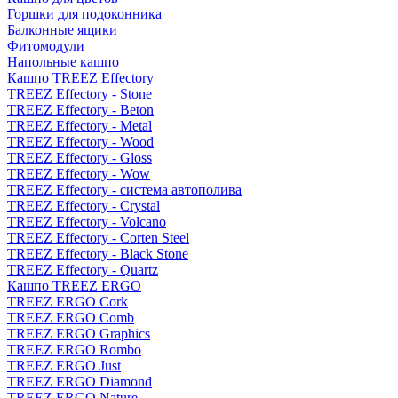
Горшки для подоконника
Балконные ящики
Фитомодули
Напольные кашпо
Кашпо TREEZ Effectory
TREEZ Effectory - Stone
TREEZ Effectory - Beton
TREEZ Effectory - Metal
TREEZ Effectory - Wood
TREEZ Effectory - Gloss
TREEZ Effectory - Wow
TREEZ Effectory - система автополива
TREEZ Effectory - Crystal
TREEZ Effectory - Volcano
TREEZ Effectory - Corten Steel
TREEZ Effectory - Black Stone
TREEZ Effectory - Quartz
Кашпо TREEZ ERGO
TREEZ ERGO Cork
TREEZ ERGO Comb
TREEZ ERGO Graphics
TREEZ ERGO Rombo
TREEZ ERGO Just
TREEZ ERGO Diamond
TREEZ ERGO Nature