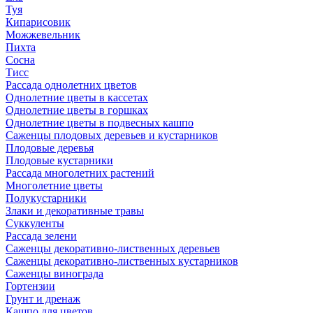
Туя
Кипарисовик
Можжевельник
Пихта
Сосна
Тисc
Рассада однолетних цветов
Однолетние цветы в кассетах
Однолетние цветы в горшках
Однолетние цветы в подвесных кашпо
Саженцы плодовых деревьев и кустарников
Плодовые деревья
Плодовые кустарники
Рассада многолетних растений
Многолетние цветы
Полукустарники
Злаки и декоративные травы
Суккуленты
Рассада зелени
Саженцы декоративно-лиственных деревьев
Саженцы декоративно-лиственных кустарников
Саженцы винограда
Гортензии
Грунт и дренаж
Кашпо для цветов