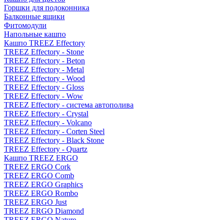
Горшки для подоконника
Балконные ящики
Фитомодули
Напольные кашпо
Кашпо TREEZ Effectory
TREEZ Effectory - Stone
TREEZ Effectory - Beton
TREEZ Effectory - Metal
TREEZ Effectory - Wood
TREEZ Effectory - Gloss
TREEZ Effectory - Wow
TREEZ Effectory - система автополива
TREEZ Effectory - Crystal
TREEZ Effectory - Volcano
TREEZ Effectory - Corten Steel
TREEZ Effectory - Black Stone
TREEZ Effectory - Quartz
Кашпо TREEZ ERGO
TREEZ ERGO Cork
TREEZ ERGO Comb
TREEZ ERGO Graphics
TREEZ ERGO Rombo
TREEZ ERGO Just
TREEZ ERGO Diamond
TREEZ ERGO Nature