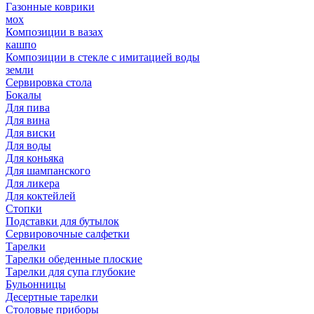
Газонные коврики
мох
Композиции в вазах
кашпо
Композиции в стекле с имитацией воды
земли
Сервировка стола
Бокалы
Для пива
Для вина
Для виски
Для воды
Для коньяка
Для шампанского
Для ликера
Для коктейлей
Стопки
Подставки для бутылок
Сервировочные салфетки
Тарелки
Тарелки обеденные плоские
Тарелки для супа глубокие
Бульонницы
Десертные тарелки
Столовые приборы