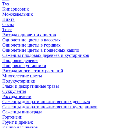
Туя
Кипарисовик
Можжевельник
Пихта
Сосна
Тисc
Рассада однолетних цветов
Однолетние цветы в кассетах
Однолетние цветы в горшках
Однолетние цветы в подвесных кашпо
Саженцы плодовых деревьев и кустарников
Плодовые деревья
Плодовые кустарники
Рассада многолетних растений
Многолетние цветы
Полукустарники
Злаки и декоративные травы
Суккуленты
Рассада зелени
Саженцы декоративно-лиственных деревьев
Саженцы декоративно-лиственных кустарников
Саженцы винограда
Гортензии
Грунт и дренаж
Кашпо для цветов