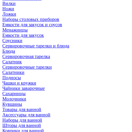
Вилки
Ножи
Ложки
Наборы столовых приборов
Емкости для закусок и соусов
Менажницы
Емкости для закусок
Соусники
Сервировочные тарелки и блюда
Блюда
Сервировочная тарелка
Салатник
Сервировочные тарелки
Салатники
Подносы
Чашки и кружки
Чайники заварочные
Сахарницы
Молочники
Кувшины
Товары для ванной
Аксессуары для ванной
Наборы для ванной
Шторы для ванной
Коврики для ванной