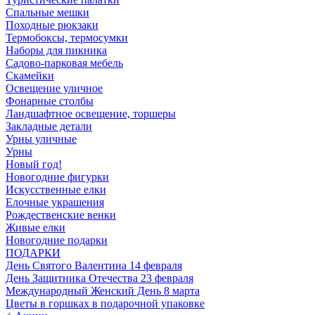
Спальные мешки
Походные рюкзаки
Термобоксы, термосумки
Наборы для пикника
Садово-парковая мебель
Скамейки
Освещение уличное
Фонарные столбы
Ландшафтное освещение, торшеры
Закладные детали
Урны уличные
Урны
Новый год!
Новогодние фигурки
Искусственные елки
Елочные украшения
Рождественские венки
Живые елки
Новогодние подарки
ПОДАРКИ
День Святого Валентина 14 февраля
День Защитника Отечества 23 февраля
Международный Женский День 8 марта
Цветы в горшках в подарочной упаковке