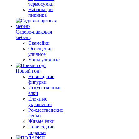
термосумки
Наборы для
пикника
Садово-парковая
мебель
Скамейки
Освещение
уличное
Урны уличные
Новый год!
Новогодние
фигурки
Искусственные
елки
Елочные
украшения
Рождественские
венки
Живые елки
Новогодние
подарки