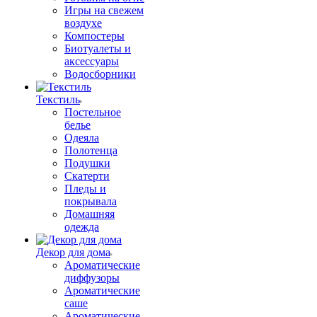
Игры на свежем
воздухе
Компостеры
Биотуалеты и
аксессуары
Водосборники
Текстиль
Постельное
белье
Одеяла
Полотенца
Подушки
Скатерти
Пледы и
покрывала
Домашняя
одежда
Декор для дома
Ароматические
диффузоры
Ароматические
саше
Ароматические