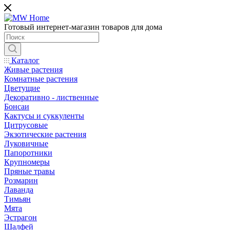
Готовый интернет-магазин товаров для дома
Каталог
Живые растения
Комнатные растения
Цветущие
Декоративно - лиственные
Бонсаи
Кактусы и суккуленты
Цитрусовые
Экзотические растения
Луковичные
Папоротники
Крупномеры
Пряные травы
Розмарин
Лаванда
Тимьян
Мята
Эстрагон
Шалфей