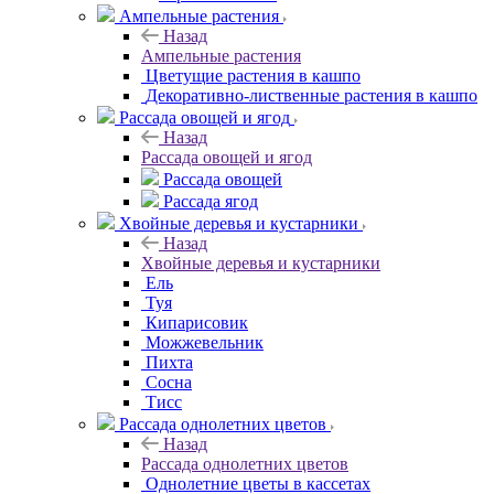
Ампельные растения
Назад
Ампельные растения
Цветущие растения в кашпо
Декоративно-лиственные растения в кашпо
Рассада овощей и ягод
Назад
Рассада овощей и ягод
Рассада овощей
Рассада ягод
Хвойные деревья и кустарники
Назад
Хвойные деревья и кустарники
Ель
Туя
Кипарисовик
Можжевельник
Пихта
Сосна
Тисc
Рассада однолетних цветов
Назад
Рассада однолетних цветов
Однолетние цветы в кассетах