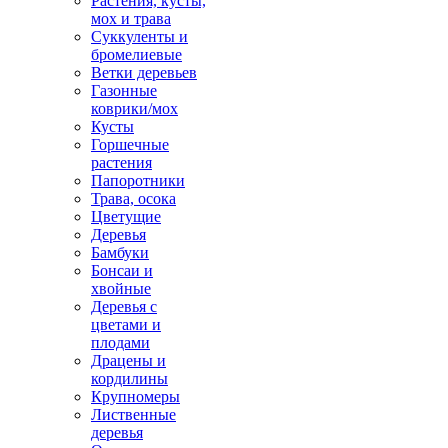
Растения, кусты,
мох и трава
Суккуленты и
бромелиевые
Ветки деревьев
Газонные
коврики/мох
Кусты
Горшечные
растения
Папоротники
Трава, осока
Цветущие
Деревья
Бамбуки
Бонсаи и
хвойные
Деревья с
цветами и
плодами
Драцены и
кордилины
Крупномеры
Лиственные
деревья