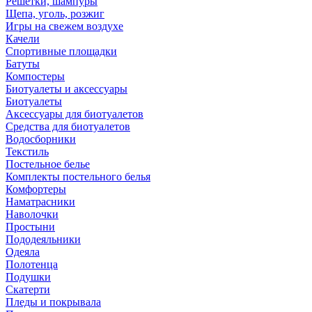
Решетки, шампуры
Щепа, уголь, розжиг
Игры на свежем воздухе
Качели
Спортивные площадки
Батуты
Компостеры
Биотуалеты и аксессуары
Биотуалеты
Аксессуары для биотуалетов
Средства для биотуалетов
Водосборники
Текстиль
Постельное белье
Комплекты постельного белья
Комфортеры
Наматрасники
Наволочки
Простыни
Пододеяльники
Одеяла
Полотенца
Подушки
Скатерти
Пледы и покрывала