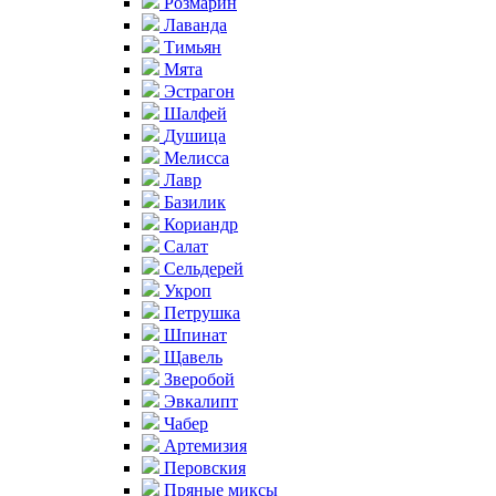
Розмарин
Лаванда
Тимьян
Мята
Эстрагон
Шалфей
Душица
Мелисса
Лавр
Базилик
Кориандр
Салат
Сельдерей
Укроп
Петрушка
Шпинат
Щавель
Зверобой
Эвкалипт
Чабер
Артемизия
Перовския
Пряные миксы