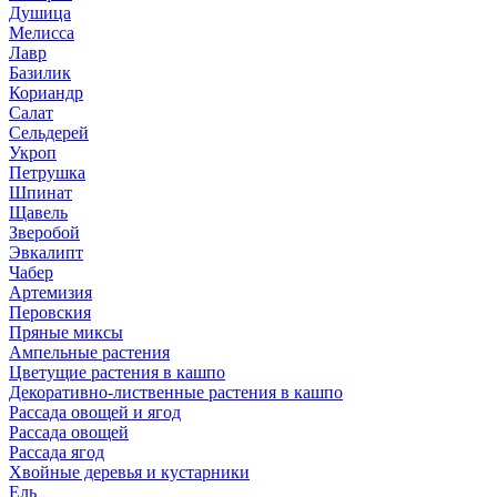
Душица
Мелисса
Лавр
Базилик
Кориандр
Салат
Сельдерей
Укроп
Петрушка
Шпинат
Щавель
Зверобой
Эвкалипт
Чабер
Артемизия
Перовския
Пряные миксы
Ампельные растения
Цветущие растения в кашпо
Декоративно-лиственные растения в кашпо
Рассада овощей и ягод
Рассада овощей
Рассада ягод
Хвойные деревья и кустарники
Ель