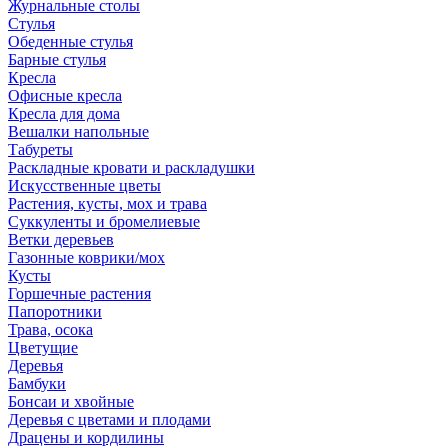
Журнальные столы
Стулья
Обеденные стулья
Барные стулья
Кресла
Офисные кресла
Кресла для дома
Вешалки напольные
Табуреты
Раскладные кровати и раскладушки
Искусственные цветы
Растения, кусты, мох и трава
Суккуленты и бромелиевые
Ветки деревьев
Газонные коврики/мох
Кусты
Горшечные растения
Папоротники
Трава, осока
Цветущие
Деревья
Бамбуки
Бонсаи и хвойные
Деревья с цветами и плодами
Драцены и кордилины