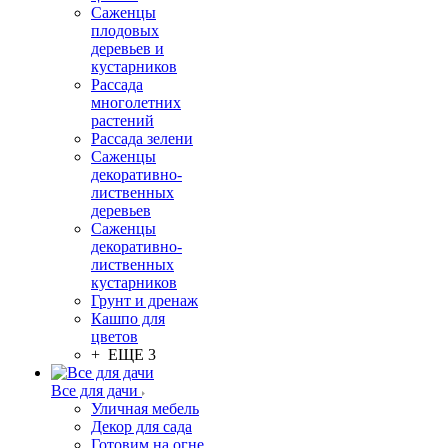
Саженцы
плодовых
деревьев и
кустарников
Рассада
многолетних
растений
Рассада зелени
Саженцы
декоративно-
лиственных
деревьев
Саженцы
декоративно-
лиственных
кустарников
Грунт и дренаж
Кашпо для
цветов
+ ЕЩЕ 3
Все для дачи
Уличная мебель
Декор для сада
Готовим на огне