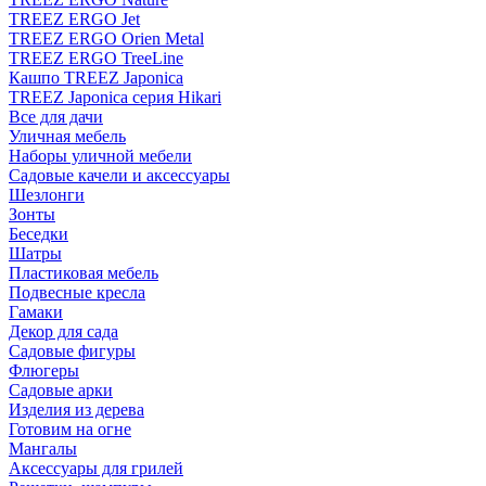
TREEZ ERGO Jet
TREEZ ERGO Orien Metal
TREEZ ERGO TreeLine
Кашпо TREEZ Japonica
TREEZ Japonica серия Hikari
Все для дачи
Уличная мебель
Наборы уличной мебели
Садовые качели и аксессуары
Шезлонги
Зонты
Беседки
Шатры
Пластиковая мебель
Подвесные кресла
Гамаки
Декор для сада
Садовые фигуры
Флюгеры
Садовые арки
Изделия из дерева
Готовим на огне
Мангалы
Аксессуары для грилей