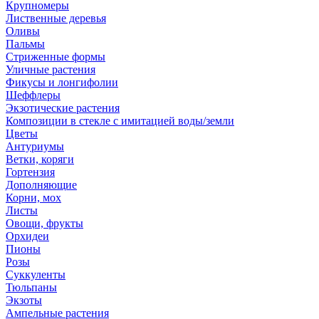
Крупномеры
Лиственные деревья
Оливы
Пальмы
Стриженные формы
Уличные растения
Фикусы и лонгифолии
Шеффлеры
Экзотические растения
Композиции в стекле с имитацией воды/земли
Цветы
Антуриумы
Ветки, коряги
Гортензия
Дополняющие
Корни, мох
Листы
Овощи, фрукты
Орхидеи
Пионы
Розы
Суккуленты
Тюльпаны
Экзоты
Ампельные растения