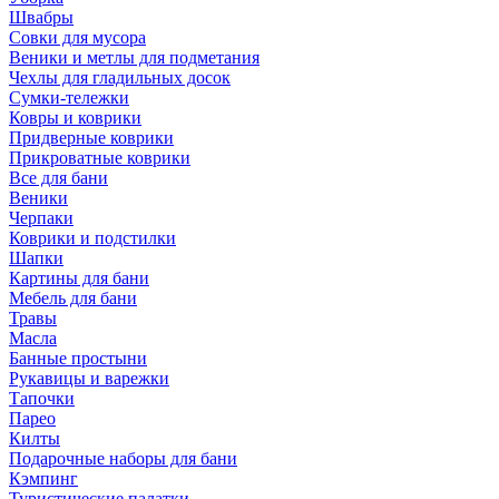
Швабры
Совки для мусора
Веники и метлы для подметания
Чехлы для гладильных досок
Сумки-тележки
Ковры и коврики
Придверные коврики
Прикроватные коврики
Все для бани
Веники
Черпаки
Коврики и подстилки
Шапки
Картины для бани
Мебель для бани
Травы
Масла
Банные простыни
Рукавицы и варежки
Тапочки
Парео
Килты
Подарочные наборы для бани
Кэмпинг
Туристические палатки