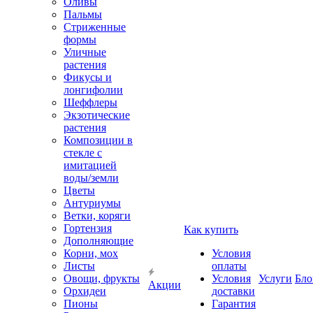
Оливы
Пальмы
Стриженные
формы
Уличные
растения
Фикусы и
лонгифолии
Шеффлеры
Экзотические
растения
Композиции в
стекле с
имитацией
воды/земли
Цветы
Антуриумы
Ветки, коряги
Гортензия
Как купить
Дополняющие
Корни, мох
Условия
Листы
оплаты
Овощи, фрукты
Условия
Услуги
Бло
Акции
Орхидеи
доставки
Пионы
Гарантия