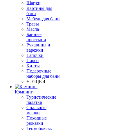
Шапки
Картины для
бани
Мебель для бани
Травы
Масла
Банные
простыни
Рукавицы и
варежки
Тапочки
Парео
Килты
Подарочные
наборы для бани
+ ЕЩЕ 4
Кэмпинг
Туристические
палатки
Спальные
мешки
Походные
рюкзаки
Термобоксы,