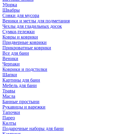
Уборка
Швабры
Совки для мусора
Веники и метлы для подметания
Чехлы для гладильных досок
Сумки-тележки
Ковры и коврики
Придверные коврики
Прикроватные коврики
Все для бани
Веники
Черпаки
Коврики и подстилки
Шапки
Картины для бани
Мебель для бани
Травы
Масла
Банные простыни
Рукавицы и варежки
Тапочки
Парео
Килты
Подарочные наборы для бани
Кэмпинг