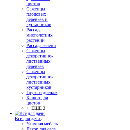
цветов
Саженцы
плодовых
деревьев и
кустарников
Рассада
многолетних
растений
Рассада зелени
Саженцы
декоративно-
лиственных
деревьев
Саженцы
декоративно-
лиственных
кустарников
Грунт и дренаж
Кашпо для
цветов
+ ЕЩЕ 3
Все для дачи
Уличная мебель
Декор для сада