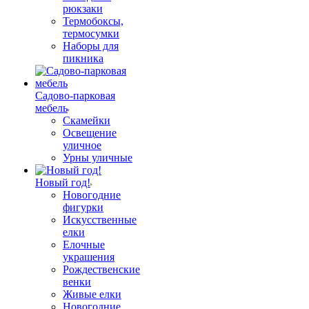
рюкзаки
Термобоксы,
термосумки
Наборы для
пикника
Садово-парковая
мебель
Скамейки
Освещение
уличное
Урны уличные
Новый год!
Новогодние
фигурки
Искусственные
елки
Елочные
украшения
Рождественские
венки
Живые елки
Новогодние