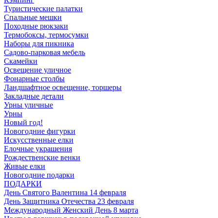
Туристические палатки
Спальные мешки
Походные рюкзаки
Термобоксы, термосумки
Наборы для пикника
Садово-парковая мебель
Скамейки
Освещение уличное
Фонарные столбы
Ландшафтное освещение, торшеры
Закладные детали
Урны уличные
Урны
Новый год!
Новогодние фигурки
Искусственные елки
Елочные украшения
Рождественские венки
Живые елки
Новогодние подарки
ПОДАРКИ
День Святого Валентина 14 февраля
День Защитника Отечества 23 февраля
Международный Женский День 8 марта