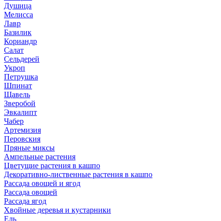
Душица
Мелисса
Лавр
Базилик
Кориандр
Салат
Сельдерей
Укроп
Петрушка
Шпинат
Щавель
Зверобой
Эвкалипт
Чабер
Артемизия
Перовския
Пряные миксы
Ампельные растения
Цветущие растения в кашпо
Декоративно-лиственные растения в кашпо
Рассада овощей и ягод
Рассада овощей
Рассада ягод
Хвойные деревья и кустарники
Ель