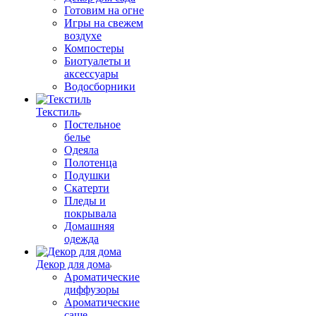
Готовим на огне
Игры на свежем
воздухе
Компостеры
Биотуалеты и
аксессуары
Водосборники
Текстиль
Постельное
белье
Одеяла
Полотенца
Подушки
Скатерти
Пледы и
покрывала
Домашняя
одежда
Декор для дома
Ароматические
диффузоры
Ароматические
саше