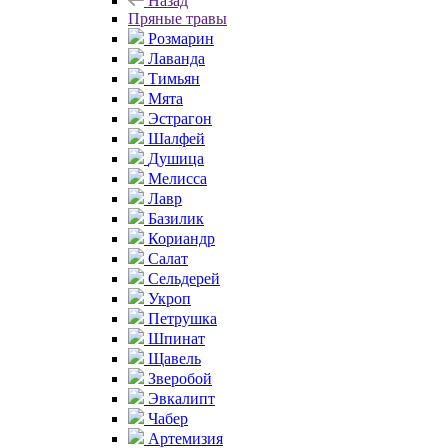
Назад
Пряные травы
Розмарин
Лаванда
Тимьян
Мята
Эстрагон
Шалфей
Душица
Мелисса
Лавр
Базилик
Кориандр
Салат
Сельдерей
Укроп
Петрушка
Шпинат
Щавель
Зверобой
Эвкалипт
Чабер
Артемизия