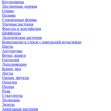
Крупномеры
Лиственные деревья
Оливы
Пальмы
Стриженные формы
Уличные растения
Фикусы и лонгифолии
Шеффлеры
Экзотические растения
Композиции в стекле с имитацией воды/земли
Цветы
Антуриумы
Ветки, коряги
Гортензия
Дополняющие
Корни, мох
Листы
Овощи, фрукты
Орхидеи
Пионы
Розы
Суккуленты
Тюльпаны
Экзоты
Ампельные растения