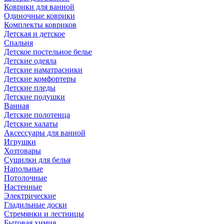
Коврики для ванной
Одиночные коврики
Комплекты ковриков
Детская и детское
Спальня
Детское постельное белье
Детские одеяла
Детские наматрасники
Детские комфортеры
Детские пледы
Детские подушки
Ванная
Детские полотенца
Детские халаты
Аксессуары для ванной
Игрушки
Хозтовары
Сушилки для белья
Напольные
Потолочные
Настенные
Электрические
Гладильные доски
Стремянки и лестницы
Бытовая химия