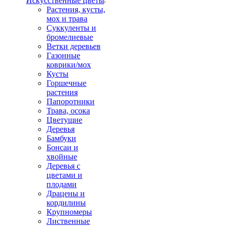
Искусственные цветы
Растения, кусты,
мох и трава
Суккуленты и
бромелиевые
Ветки деревьев
Газонные
коврики/мох
Кусты
Горшечные
растения
Папоротники
Трава, осока
Цветущие
Деревья
Бамбуки
Бонсаи и
хвойные
Деревья с
цветами и
плодами
Драцены и
кордилины
Крупномеры
Лиственные