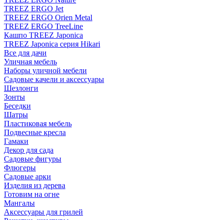
TREEZ ERGO Jet
TREEZ ERGO Orien Metal
TREEZ ERGO TreeLine
Кашпо TREEZ Japonica
TREEZ Japonica серия Hikari
Все для дачи
Уличная мебель
Наборы уличной мебели
Садовые качели и аксессуары
Шезлонги
Зонты
Беседки
Шатры
Пластиковая мебель
Подвесные кресла
Гамаки
Декор для сада
Садовые фигуры
Флюгеры
Садовые арки
Изделия из дерева
Готовим на огне
Мангалы
Аксессуары для грилей