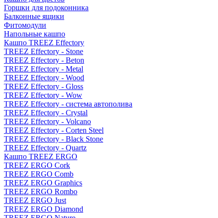
Горшки для подоконника
Балконные ящики
Фитомодули
Напольные кашпо
Кашпо TREEZ Effectory
TREEZ Effectory - Stone
TREEZ Effectory - Beton
TREEZ Effectory - Metal
TREEZ Effectory - Wood
TREEZ Effectory - Gloss
TREEZ Effectory - Wow
TREEZ Effectory - система автополива
TREEZ Effectory - Crystal
TREEZ Effectory - Volcano
TREEZ Effectory - Corten Steel
TREEZ Effectory - Black Stone
TREEZ Effectory - Quartz
Кашпо TREEZ ERGO
TREEZ ERGO Cork
TREEZ ERGO Comb
TREEZ ERGO Graphics
TREEZ ERGO Rombo
TREEZ ERGO Just
TREEZ ERGO Diamond
TREEZ ERGO Nature