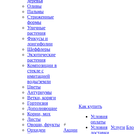
деревья
Оливы
Пальмы
Стриженные
формы
Уличные
растения
Фикусы и
лонгифолии
Шеффлеры
Экзотические
растения
Композиции в
стекле с
имитацией
воды/земли
Цветы
Антуриумы
Ветки, коряги
Гортензия
Как купить
Дополняющие
Корни, мох
Условия
Листы
оплаты
Овощи, фрукты
Условия
Услуги
Бло
Орхидеи
Акции
доставки