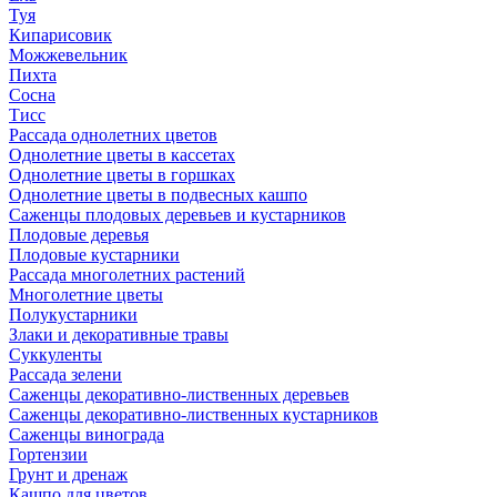
Туя
Кипарисовик
Можжевельник
Пихта
Сосна
Тисc
Рассада однолетних цветов
Однолетние цветы в кассетах
Однолетние цветы в горшках
Однолетние цветы в подвесных кашпо
Саженцы плодовых деревьев и кустарников
Плодовые деревья
Плодовые кустарники
Рассада многолетних растений
Многолетние цветы
Полукустарники
Злаки и декоративные травы
Суккуленты
Рассада зелени
Саженцы декоративно-лиственных деревьев
Саженцы декоративно-лиственных кустарников
Саженцы винограда
Гортензии
Грунт и дренаж
Кашпо для цветов