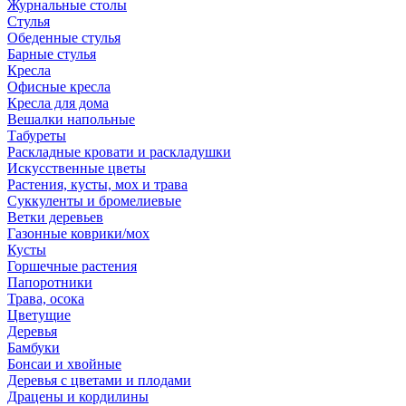
Журнальные столы
Стулья
Обеденные стулья
Барные стулья
Кресла
Офисные кресла
Кресла для дома
Вешалки напольные
Табуреты
Раскладные кровати и раскладушки
Искусственные цветы
Растения, кусты, мох и трава
Суккуленты и бромелиевые
Ветки деревьев
Газонные коврики/мох
Кусты
Горшечные растения
Папоротники
Трава, осока
Цветущие
Деревья
Бамбуки
Бонсаи и хвойные
Деревья с цветами и плодами
Драцены и кордилины