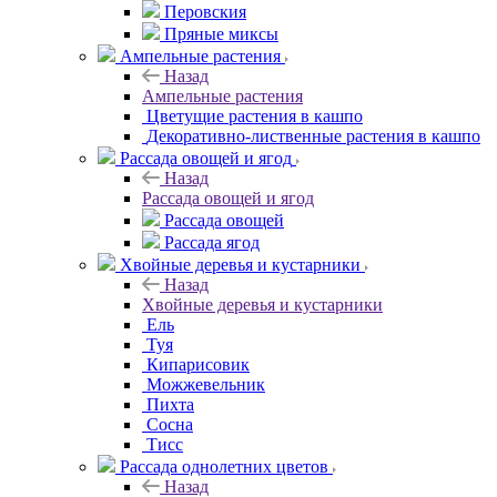
Перовския
Пряные миксы
Ампельные растения
Назад
Ампельные растения
Цветущие растения в кашпо
Декоративно-лиственные растения в кашпо
Рассада овощей и ягод
Назад
Рассада овощей и ягод
Рассада овощей
Рассада ягод
Хвойные деревья и кустарники
Назад
Хвойные деревья и кустарники
Ель
Туя
Кипарисовик
Можжевельник
Пихта
Сосна
Тисc
Рассада однолетних цветов
Назад