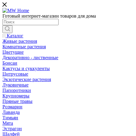
Готовый интернет-магазин товаров для дома
Каталог
Живые растения
Комнатные растения
Цветущие
Декоративно - лиственные
Бонсаи
Кактусы и суккуленты
Цитрусовые
Экзотические растения
Луковичные
Папоротники
Крупномеры
Пряные травы
Розмарин
Лаванда
Тимьян
Мята
Эстрагон
Шалфей