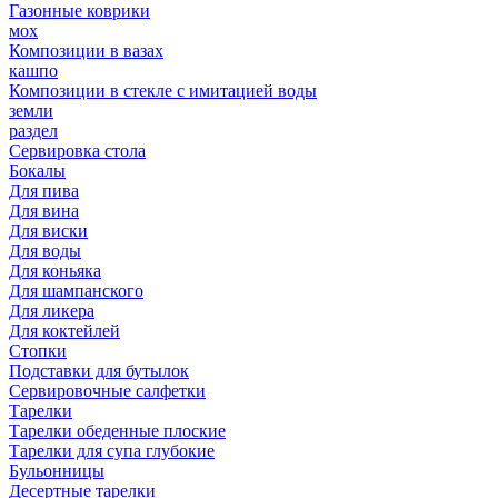
Газонные коврики
мох
Композиции в вазах
кашпо
Композиции в стекле с имитацией воды
земли
раздел
Сервировка стола
Бокалы
Для пива
Для вина
Для виски
Для воды
Для коньяка
Для шампанского
Для ликера
Для коктейлей
Стопки
Подставки для бутылок
Сервировочные салфетки
Тарелки
Тарелки обеденные плоские
Тарелки для супа глубокие
Бульонницы
Десертные тарелки