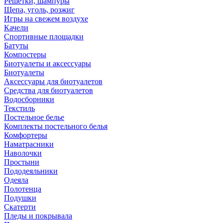
Решетки, шампуры
Щепа, уголь, розжиг
Игры на свежем воздухе
Качели
Спортивные площадки
Батуты
Компостеры
Биотуалеты и аксессуары
Биотуалеты
Аксессуары для биотуалетов
Средства для биотуалетов
Водосборники
Текстиль
Постельное белье
Комплекты постельного белья
Комфортеры
Наматрасники
Наволочки
Простыни
Пододеяльники
Одеяла
Полотенца
Подушки
Скатерти
Пледы и покрывала