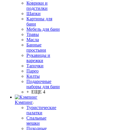
Коврики и
подстилки
Шапки
Картины для
бани
Мебель для бани
Травы
Масла
Банные
простыни
Рукавицы и
варежки
Тапочки
Парео
Килты
Подарочные
наборы для бани
+ ЕЩЕ 4
Кэмпинг
Туристические
палатки
Спальные
мешки
Походные