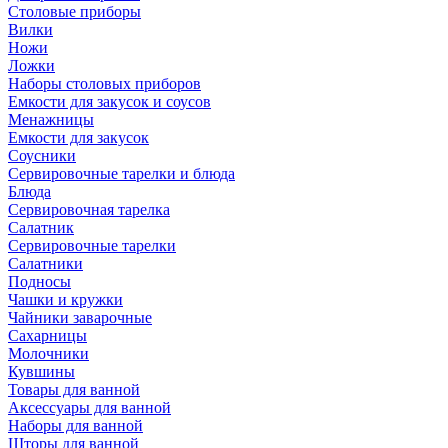
Столовые приборы
Вилки
Ножи
Ложки
Наборы столовых приборов
Емкости для закусок и соусов
Менажницы
Емкости для закусок
Соусники
Сервировочные тарелки и блюда
Блюда
Сервировочная тарелка
Салатник
Сервировочные тарелки
Салатники
Подносы
Чашки и кружки
Чайники заварочные
Сахарницы
Молочники
Кувшины
Товары для ванной
Аксессуары для ванной
Наборы для ванной
Шторы для ванной