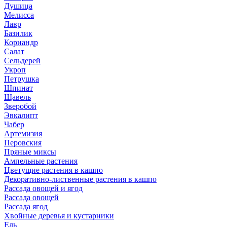
Душица
Мелисса
Лавр
Базилик
Кориандр
Салат
Сельдерей
Укроп
Петрушка
Шпинат
Щавель
Зверобой
Эвкалипт
Чабер
Артемизия
Перовския
Пряные миксы
Ампельные растения
Цветущие растения в кашпо
Декоративно-лиственные растения в кашпо
Рассада овощей и ягод
Рассада овощей
Рассада ягод
Хвойные деревья и кустарники
Ель