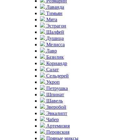
Розмарин
Лаванда
Тимьян
Мята
Эстрагон
Шалфей
Душица
Мелисса
Лавр
Базилик
Кориандр
Салат
Сельдерей
Укроп
Петрушка
Шпинат
Щавель
Зверобой
Эвкалипт
Чабер
Артемизия
Перовския
Пряные миксы