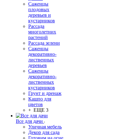
Саженцы
плодовых
деревьев и
кустарников
Рассада
многолетних
растений
Рассада зелени
Саженцы
декоративно-
лиственных
деревьев
Саженцы
декоративно-
лиственных
кустарников
Грунт и дренаж
Кашпо для
цветов
+ ЕЩЕ 3
Все для дачи
Уличная мебель
Декор для сада
Готовим на огне