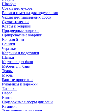
Швабры
Совки для мусора
Веники и метлы для подметания
Чехлы для гладильных досок
Сумки-тележки
Ковры и коврики
Придверные коврики
Прикроватные коврики
Все для бани
Веники
Черпаки
Коврики и подстилки
Шапки
Картины для бани
Мебель для бани
Травы
Масла
Банные простыни
Рукавицы и варежки
Тапочки
Парео
Килты
Подарочные наборы для бани
Кэмпинг
Туристические палатки