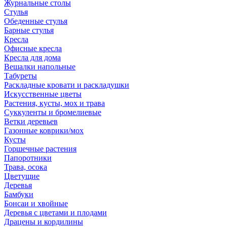
Журнальные столы
Стулья
Обеденные стулья
Барные стулья
Кресла
Офисные кресла
Кресла для дома
Вешалки напольные
Табуреты
Раскладные кровати и раскладушки
Искусственные цветы
Растения, кусты, мох и трава
Суккуленты и бромелиевые
Ветки деревьев
Газонные коврики/мох
Кусты
Горшечные растения
Папоротники
Трава, осока
Цветущие
Деревья
Бамбуки
Бонсаи и хвойные
Деревья с цветами и плодами
Драцены и кордилины