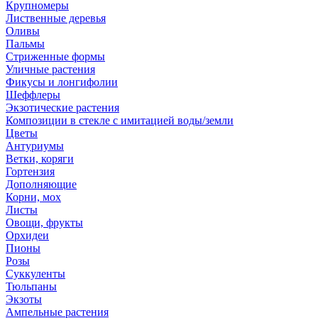
Крупномеры
Лиственные деревья
Оливы
Пальмы
Стриженные формы
Уличные растения
Фикусы и лонгифолии
Шеффлеры
Экзотические растения
Композиции в стекле с имитацией воды/земли
Цветы
Антуриумы
Ветки, коряги
Гортензия
Дополняющие
Корни, мох
Листы
Овощи, фрукты
Орхидеи
Пионы
Розы
Суккуленты
Тюльпаны
Экзоты
Ампельные растения