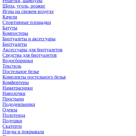
Решетки, шампуры
Щепа, уголь, розжиг
Игры на свежем воздухе
Качели
Спортивные площадки
Батуты
Компостеры
Биотуалеты и аксессуары
Биотуалеты
Аксессуары для биотуалетов
Средства для биотуалетов
Водосборники
Текстиль
Постельное белье
Комплекты постельного белья
Комфортеры
Наматрасники
Наволочки
Простыни
Пододеяльники
Одеяла
Полотенца
Подушки
Скатерти
Пледы и покрывала