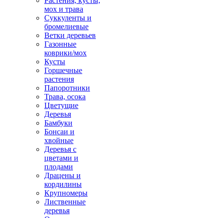
Растения, кусты,
мох и трава
Суккуленты и
бромелиевые
Ветки деревьев
Газонные
коврики/мох
Кусты
Горшечные
растения
Папоротники
Трава, осока
Цветущие
Деревья
Бамбуки
Бонсаи и
хвойные
Деревья с
цветами и
плодами
Драцены и
кордилины
Крупномеры
Лиственные
деревья