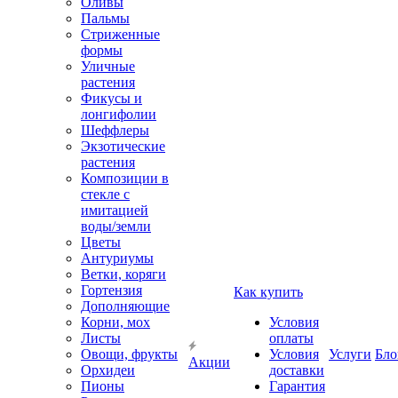
Оливы
Пальмы
Стриженные
формы
Уличные
растения
Фикусы и
лонгифолии
Шеффлеры
Экзотические
растения
Композиции в
стекле с
имитацией
воды/земли
Цветы
Антуриумы
Ветки, коряги
Гортензия
Как купить
Дополняющие
Корни, мох
Условия
Листы
оплаты
Овощи, фрукты
Условия
Услуги
Бло
Акции
Орхидеи
доставки
Пионы
Гарантия