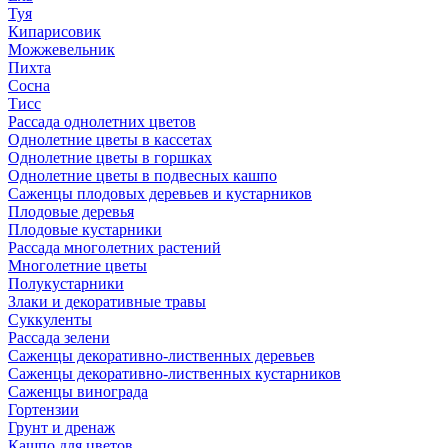
Туя
Кипарисовик
Можжевельник
Пихта
Сосна
Тисc
Рассада однолетних цветов
Однолетние цветы в кассетах
Однолетние цветы в горшках
Однолетние цветы в подвесных кашпо
Саженцы плодовых деревьев и кустарников
Плодовые деревья
Плодовые кустарники
Рассада многолетних растений
Многолетние цветы
Полукустарники
Злаки и декоративные травы
Суккуленты
Рассада зелени
Саженцы декоративно-лиственных деревьев
Саженцы декоративно-лиственных кустарников
Саженцы винограда
Гортензии
Грунт и дренаж
Кашпо для цветов