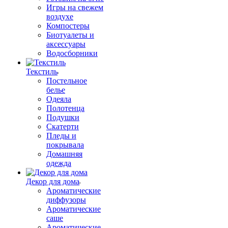
Игры на свежем
воздухе
Компостеры
Биотуалеты и
аксессуары
Водосборники
Текстиль
Постельное
белье
Одеяла
Полотенца
Подушки
Скатерти
Пледы и
покрывала
Домашняя
одежда
Декор для дома
Ароматические
диффузоры
Ароматические
саше
Ароматические