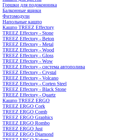
Горшки для подоконника
Балконные ящики
Фитомодули
Напольные кашпо
Кашпо TREEZ Effectory
TREEZ Effectory - Stone
TREEZ Effectory - Beton
TREEZ Effectory - Metal
TREEZ Effectory - Wood
TREEZ Effectory - Gloss
TREEZ Effectory - Wow
TREEZ Effectory - система автополива
TREEZ Effectory - Crystal
TREEZ Effectory - Volcano
TREEZ Effectory - Corten Steel
TREEZ Effectory - Black Stone
TREEZ Effectory - Quartz
Кашпо TREEZ ERGO
TREEZ ERGO Cork
TREEZ ERGO Comb
TREEZ ERGO Graphics
TREEZ ERGO Rombo
TREEZ ERGO Just
TREEZ ERGO Diamond
TREEZ ERGO Nature