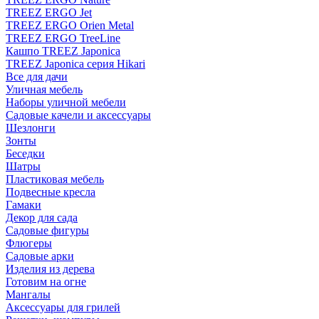
TREEZ ERGO Jet
TREEZ ERGO Orien Metal
TREEZ ERGO TreeLine
Кашпо TREEZ Japonica
TREEZ Japonica серия Hikari
Все для дачи
Уличная мебель
Наборы уличной мебели
Садовые качели и аксессуары
Шезлонги
Зонты
Беседки
Шатры
Пластиковая мебель
Подвесные кресла
Гамаки
Декор для сада
Садовые фигуры
Флюгеры
Садовые арки
Изделия из дерева
Готовим на огне
Мангалы
Аксессуары для грилей