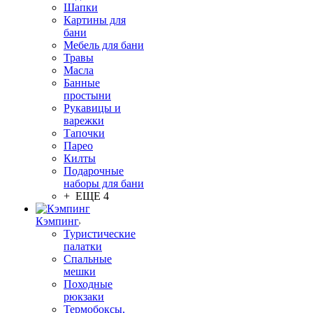
Шапки
Картины для
бани
Мебель для бани
Травы
Масла
Банные
простыни
Рукавицы и
варежки
Тапочки
Парео
Килты
Подарочные
наборы для бани
+ ЕЩЕ 4
Кэмпинг
Туристические
палатки
Спальные
мешки
Походные
рюкзаки
Термобоксы,