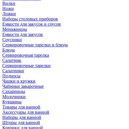
Вилки
Ножи
Ложки
Наборы столовых приборов
Емкости для закусок и соусов
Менажницы
Емкости для закусок
Соусники
Сервировочные тарелки и блюда
Блюда
Сервировочная тарелка
Салатник
Сервировочные тарелки
Салатники
Подносы
Чашки и кружки
Чайники заварочные
Сахарницы
Молочники
Кувшины
Товары для ванной
Аксессуары для ванной
Наборы для ванной
Шторы для ванной
Коврики для ванной