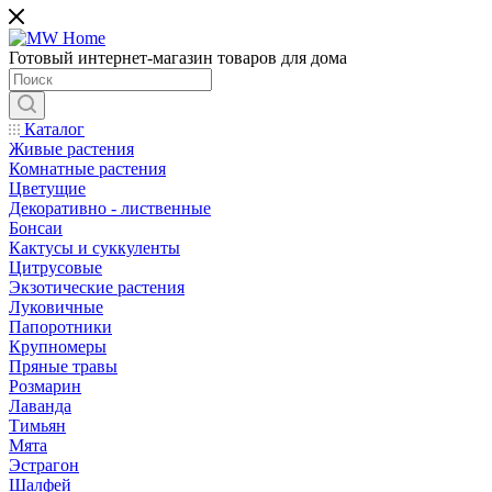
Готовый интернет-магазин товаров для дома
Каталог
Живые растения
Комнатные растения
Цветущие
Декоративно - лиственные
Бонсаи
Кактусы и суккуленты
Цитрусовые
Экзотические растения
Луковичные
Папоротники
Крупномеры
Пряные травы
Розмарин
Лаванда
Тимьян
Мята
Эстрагон
Шалфей