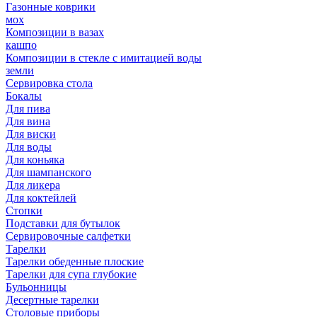
Газонные коврики
мох
Композиции в вазах
кашпо
Композиции в стекле с имитацией воды
земли
Сервировка стола
Бокалы
Для пива
Для вина
Для виски
Для воды
Для коньяка
Для шампанского
Для ликера
Для коктейлей
Стопки
Подставки для бутылок
Сервировочные салфетки
Тарелки
Тарелки обеденные плоские
Тарелки для супа глубокие
Бульонницы
Десертные тарелки
Столовые приборы