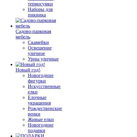
термосумки
Наборы для
пикника
Садово-парковая
мебель
Скамейки
Освещение
уличное
Урны уличные
Новый год!
Новогодние
фигурки
Искусственные
елки
Елочные
украшения
Рождественские
венки
Живые елки
Новогодние
подарки