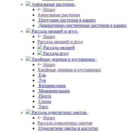
Ампельные растения
Назад
Ампельные растения
Цветущие растения в кашпо
Декоративно-лиственные растения в кашпо
Рассада овощей и ягод
Назад
Рассада овощей и ягод
Рассада овощей
Рассада ягод
Хвойные деревья и кустарники
Назад
Хвойные деревья и кустарники
Ель
Туя
Кипарисовик
Можжевельник
Пихта
Сосна
Тисc
Рассада однолетних цветов
Назад
Рассада однолетних цветов
Однолетние цветы в кассетах