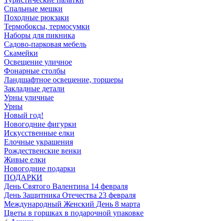
Спальные мешки
Походные рюкзаки
Термобоксы, термосумки
Наборы для пикника
Садово-парковая мебель
Скамейки
Освещение уличное
Фонарные столбы
Ландшафтное освещение, торшеры
Закладные детали
Урны уличные
Урны
Новый год!
Новогодние фигурки
Искусственные елки
Елочные украшения
Рождественские венки
Живые елки
Новогодние подарки
ПОДАРКИ
День Святого Валентина 14 февраля
День Защитника Отечества 23 февраля
Международный Женский День 8 марта
Цветы в горшках в подарочной упаковке