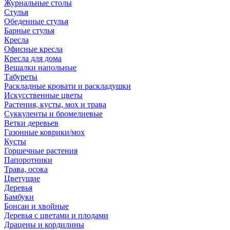
Журнальные столы
Стулья
Обеденные стулья
Барные стулья
Кресла
Офисные кресла
Кресла для дома
Вешалки напольные
Табуреты
Раскладные кровати и раскладушки
Искусственные цветы
Растения, кусты, мох и трава
Суккуленты и бромелиевые
Ветки деревьев
Газонные коврики/мох
Кусты
Горшечные растения
Папоротники
Трава, осока
Цветущие
Деревья
Бамбуки
Бонсаи и хвойные
Деревья с цветами и плодами
Драцены и кордилины