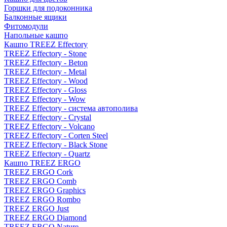
Горшки для подоконника
Балконные ящики
Фитомодули
Напольные кашпо
Кашпо TREEZ Effectory
TREEZ Effectory - Stone
TREEZ Effectory - Beton
TREEZ Effectory - Metal
TREEZ Effectory - Wood
TREEZ Effectory - Gloss
TREEZ Effectory - Wow
TREEZ Effectory - система автополива
TREEZ Effectory - Crystal
TREEZ Effectory - Volcano
TREEZ Effectory - Corten Steel
TREEZ Effectory - Black Stone
TREEZ Effectory - Quartz
Кашпо TREEZ ERGO
TREEZ ERGO Cork
TREEZ ERGO Comb
TREEZ ERGO Graphics
TREEZ ERGO Rombo
TREEZ ERGO Just
TREEZ ERGO Diamond
TREEZ ERGO Nature