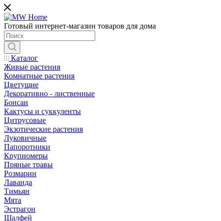
Готовый интернет-магазин товаров для дома
Каталог
Живые растения
Комнатные растения
Цветущие
Декоративно - лиственные
Бонсаи
Кактусы и суккуленты
Цитрусовые
Экзотические растения
Луковичные
Папоротники
Крупномеры
Пряные травы
Розмарин
Лаванда
Тимьян
Мята
Эстрагон
Шалфей