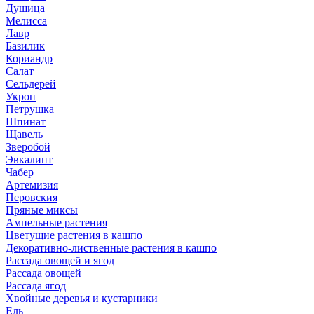
Душица
Мелисса
Лавр
Базилик
Кориандр
Салат
Сельдерей
Укроп
Петрушка
Шпинат
Щавель
Зверобой
Эвкалипт
Чабер
Артемизия
Перовския
Пряные миксы
Ампельные растения
Цветущие растения в кашпо
Декоративно-лиственные растения в кашпо
Рассада овощей и ягод
Рассада овощей
Рассада ягод
Хвойные деревья и кустарники
Ель