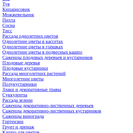
Туя
Кипарисовик
Можжевельник
Пихта
Сосна
Тисc
Рассада однолетних цветов
Однолетние цветы в кассетах
Однолетние цветы в горшках
Однолетние цветы в подвесных кашпо
Саженцы плодовых деревьев и кустарников
Плодовые деревья
Плодовые кустарники
Рассада многолетних растений
Многолетние цветы
Полукустарники
Злаки и декоративные травы
Суккуленты
Рассада зелени
Саженцы декоративно-лиственных деревьев
Саженцы декоративно-лиственных кустарников
Саженцы винограда
Гортензии
Грунт и дренаж
Кашпо для цветов