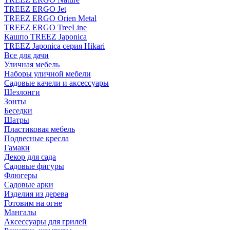
TREEZ ERGO Jet
TREEZ ERGO Orien Metal
TREEZ ERGO TreeLine
Кашпо TREEZ Japonica
TREEZ Japonica серия Hikari
Все для дачи
Уличная мебель
Наборы уличной мебели
Садовые качели и аксессуары
Шезлонги
Зонты
Беседки
Шатры
Пластиковая мебель
Подвесные кресла
Гамаки
Декор для сада
Садовые фигуры
Флюгеры
Садовые арки
Изделия из дерева
Готовим на огне
Мангалы
Аксессуары для грилей