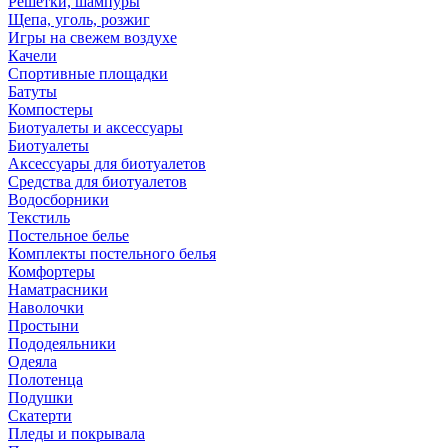
Решетки, шампуры
Щепа, уголь, розжиг
Игры на свежем воздухе
Качели
Спортивные площадки
Батуты
Компостеры
Биотуалеты и аксессуары
Биотуалеты
Аксессуары для биотуалетов
Средства для биотуалетов
Водосборники
Текстиль
Постельное белье
Комплекты постельного белья
Комфортеры
Наматрасники
Наволочки
Простыни
Пододеяльники
Одеяла
Полотенца
Подушки
Скатерти
Пледы и покрывала