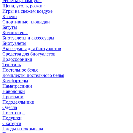
Решетки, шампуры
Щепа, уголь, розжиг
Игры на свежем воздухе
Качели
Спортивные площадки
Батуты
Компостеры
Биотуалеты и аксессуары
Биотуалеты
Аксессуары для биотуалетов
Средства для биотуалетов
Водосборники
Текстиль
Постельное белье
Комплекты постельного белья
Комфортеры
Наматрасники
Наволочки
Простыни
Пододеяльники
Одеяла
Полотенца
Подушки
Скатерти
Пледы и покрывала