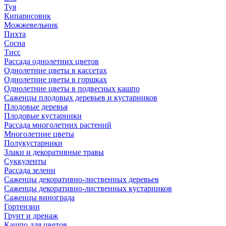
Туя
Кипарисовик
Можжевельник
Пихта
Сосна
Тисc
Рассада однолетних цветов
Однолетние цветы в кассетах
Однолетние цветы в горшках
Однолетние цветы в подвесных кашпо
Саженцы плодовых деревьев и кустарников
Плодовые деревья
Плодовые кустарники
Рассада многолетних растений
Многолетние цветы
Полукустарники
Злаки и декоративные травы
Суккуленты
Рассада зелени
Саженцы декоративно-лиственных деревьев
Саженцы декоративно-лиственных кустарников
Саженцы винограда
Гортензии
Грунт и дренаж
Кашпо для цветов