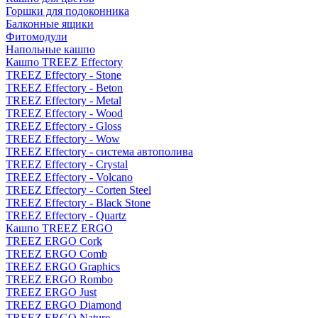
Горшки для подоконника
Балконные ящики
Фитомодули
Напольные кашпо
Кашпо TREEZ Effectory
TREEZ Effectory - Stone
TREEZ Effectory - Beton
TREEZ Effectory - Metal
TREEZ Effectory - Wood
TREEZ Effectory - Gloss
TREEZ Effectory - Wow
TREEZ Effectory - система автополива
TREEZ Effectory - Crystal
TREEZ Effectory - Volcano
TREEZ Effectory - Corten Steel
TREEZ Effectory - Black Stone
TREEZ Effectory - Quartz
Кашпо TREEZ ERGO
TREEZ ERGO Cork
TREEZ ERGO Comb
TREEZ ERGO Graphics
TREEZ ERGO Rombo
TREEZ ERGO Just
TREEZ ERGO Diamond
TREEZ ERGO Nature