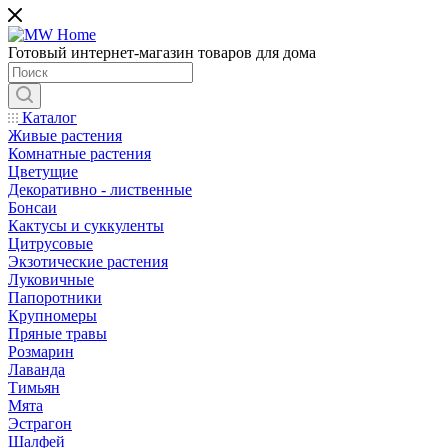
Готовый интернет-магазин товаров для дома
Каталог
Живые растения
Комнатные растения
Цветущие
Декоративно - лиственные
Бонсаи
Кактусы и суккуленты
Цитрусовые
Экзотические растения
Луковичные
Папоротники
Крупномеры
Пряные травы
Розмарин
Лаванда
Тимьян
Мята
Эстрагон
Шалфей