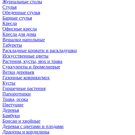
Журнальные столы
Стулья
Обеденные стулья
Барные стулья
Кресла
Офисные кресла
Кресла для дома
Вешалки напольные
Табуреты
Раскладные кровати и раскладушки
Искусственные цветы
Растения, кусты, мох и трава
Суккуленты и бромелиевые
Ветки деревьев
Газонные коврики/мох
Кусты
Горшечные растения
Папоротники
Трава, осока
Цветущие
Деревья
Бамбуки
Бонсаи и хвойные
Деревья с цветами и плодами
Драцены и кордилины