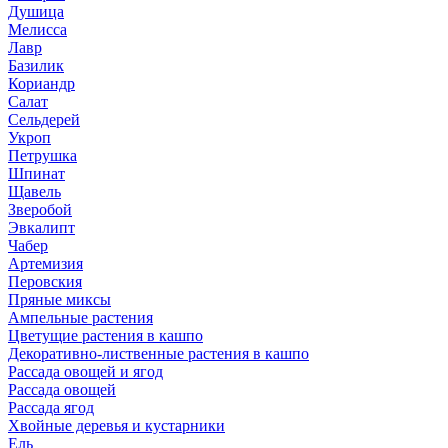
Душица
Мелисса
Лавр
Базилик
Кориандр
Салат
Сельдерей
Укроп
Петрушка
Шпинат
Щавель
Зверобой
Эвкалипт
Чабер
Артемизия
Перовския
Пряные миксы
Ампельные растения
Цветущие растения в кашпо
Декоративно-лиственные растения в кашпо
Рассада овощей и ягод
Рассада овощей
Рассада ягод
Хвойные деревья и кустарники
Ель