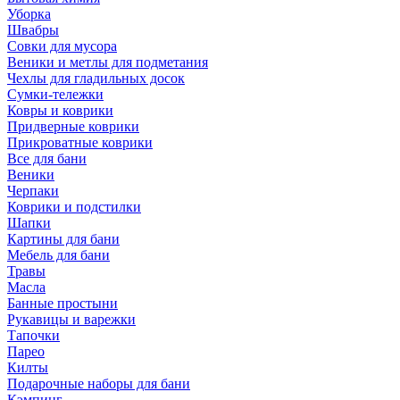
Уборка
Швабры
Совки для мусора
Веники и метлы для подметания
Чехлы для гладильных досок
Сумки-тележки
Ковры и коврики
Придверные коврики
Прикроватные коврики
Все для бани
Веники
Черпаки
Коврики и подстилки
Шапки
Картины для бани
Мебель для бани
Травы
Масла
Банные простыни
Рукавицы и варежки
Тапочки
Парео
Килты
Подарочные наборы для бани
Кэмпинг