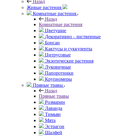
Назад
Живые растения
Комнатные растения
Назад
Комнатные растения
Цветущие
Декоративно - лиственные
Бонсаи
Кактусы и суккуленты
Цитрусовые
Экзотические растения
Луковичные
Папоротники
Крупномеры
Пряные травы
Назад
Пряные травы
Розмарин
Лаванда
Тимьян
Мята
Эстрагон
Шалфей