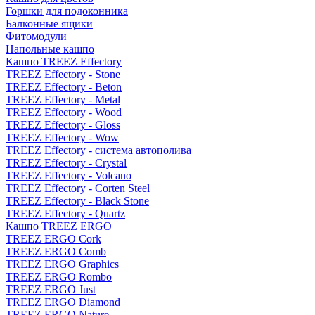
Горшки для подоконника
Балконные ящики
Фитомодули
Напольные кашпо
Кашпо TREEZ Effectory
TREEZ Effectory - Stone
TREEZ Effectory - Beton
TREEZ Effectory - Metal
TREEZ Effectory - Wood
TREEZ Effectory - Gloss
TREEZ Effectory - Wow
TREEZ Effectory - система автополива
TREEZ Effectory - Crystal
TREEZ Effectory - Volcano
TREEZ Effectory - Corten Steel
TREEZ Effectory - Black Stone
TREEZ Effectory - Quartz
Кашпо TREEZ ERGO
TREEZ ERGO Cork
TREEZ ERGO Comb
TREEZ ERGO Graphics
TREEZ ERGO Rombo
TREEZ ERGO Just
TREEZ ERGO Diamond
TREEZ ERGO Nature