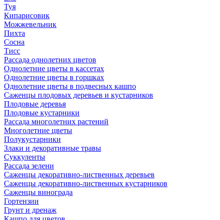
Туя
Кипарисовик
Можжевельник
Пихта
Сосна
Тисc
Рассада однолетних цветов
Однолетние цветы в кассетах
Однолетние цветы в горшках
Однолетние цветы в подвесных кашпо
Саженцы плодовых деревьев и кустарников
Плодовые деревья
Плодовые кустарники
Рассада многолетних растений
Многолетние цветы
Полукустарники
Злаки и декоративные травы
Суккуленты
Рассада зелени
Саженцы декоративно-лиственных деревьев
Саженцы декоративно-лиственных кустарников
Саженцы винограда
Гортензии
Грунт и дренаж
Кашпо для цветов