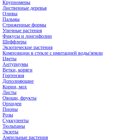
Крупномеры
Лиственные деревья
Оливы
Пальмы
Стриженные формы
Уличные растения
Фикусы и лонгифолии
Шеффлеры
Экзотические растения
Композиции в стекле с имитацией воды/земли
Цветы
Антуриумы
Ветки, коряги
Гортензия
Дополняющие
Корни, мох
Листы
Овощи, фрукты
Орхидеи
Пионы
Розы
Суккуленты
Тюльпаны
Экзоты
Ампельные растения