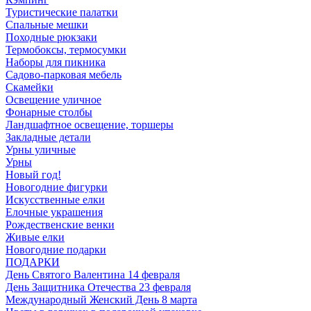
Туристические палатки
Спальные мешки
Походные рюкзаки
Термобоксы, термосумки
Наборы для пикника
Садово-парковая мебель
Скамейки
Освещение уличное
Фонарные столбы
Ландшафтное освещение, торшеры
Закладные детали
Урны уличные
Урны
Новый год!
Новогодние фигурки
Искусственные елки
Елочные украшения
Рождественские венки
Живые елки
Новогодние подарки
ПОДАРКИ
День Святого Валентина 14 февраля
День Защитника Отечества 23 февраля
Международный Женский День 8 марта