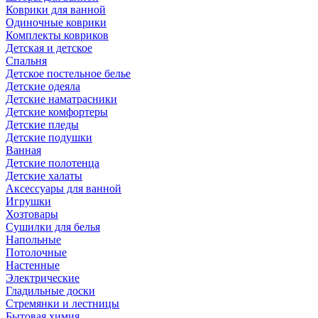
Коврики для ванной
Одиночные коврики
Комплекты ковриков
Детская и детское
Спальня
Детское постельное белье
Детские одеяла
Детские наматрасники
Детские комфортеры
Детские пледы
Детские подушки
Ванная
Детские полотенца
Детские халаты
Аксессуары для ванной
Игрушки
Хозтовары
Сушилки для белья
Напольные
Потолочные
Настенные
Электрические
Гладильные доски
Стремянки и лестницы
Бытовая химия