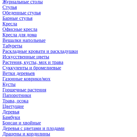
Журнальные столы
Стулья
Обеденные стулья
Барные стулья
Кресла
Офисные кресла
Кресла для дома
Вешалки напольные
Табуреты
Раскладные кровати и раскладушки
Искусственные цветы
Растения, кусты, мох и трава
Суккуленты и бромелиевые
Ветки деревьев
Газонные коврики/мох
Кусты
Горшечные растения
Папоротники
Трава, осока
Цветущие
Деревья
Бамбуки
Бонсаи и хвойные
Деревья с цветами и плодами
Драцены и кордилины