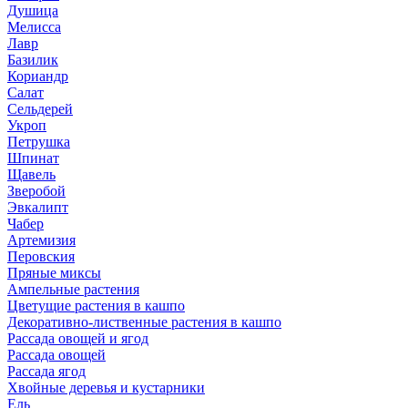
Душица
Мелисса
Лавр
Базилик
Кориандр
Салат
Сельдерей
Укроп
Петрушка
Шпинат
Щавель
Зверобой
Эвкалипт
Чабер
Артемизия
Перовския
Пряные миксы
Ампельные растения
Цветущие растения в кашпо
Декоративно-лиственные растения в кашпо
Рассада овощей и ягод
Рассада овощей
Рассада ягод
Хвойные деревья и кустарники
Ель