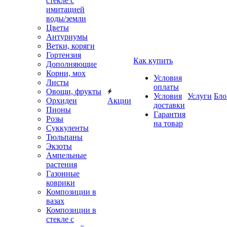
стекле с
имитацией
воды/земли
Цветы
Антуриумы
Ветки, коряги
Гортензия
Как купить
Дополняющие
Корни, мох
Условия
Листы
оплаты
Овощи, фрукты
Условия
Услуги
Бло
Орхидеи
Акции
доставки
Пионы
Гарантия
Розы
на товар
Суккуленты
Тюльпаны
Экзоты
Ампельные
растения
Газонные
коврики
Композиции в
вазах
Композиции в
стекле с