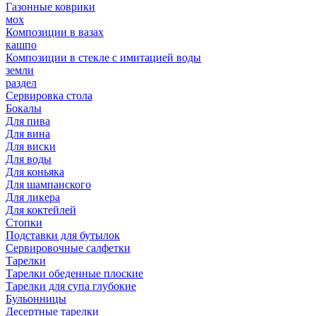
Газонные коврики
мох
Композиции в вазах
кашпо
Композиции в стекле с имитацией воды
земли
раздел
Сервировка стола
Бокалы
Для пива
Для вина
Для виски
Для воды
Для коньяка
Для шампанского
Для ликера
Для коктейлей
Стопки
Подставки для бутылок
Сервировочные салфетки
Тарелки
Тарелки обеденные плоские
Тарелки для супа глубокие
Бульонницы
Десертные тарелки