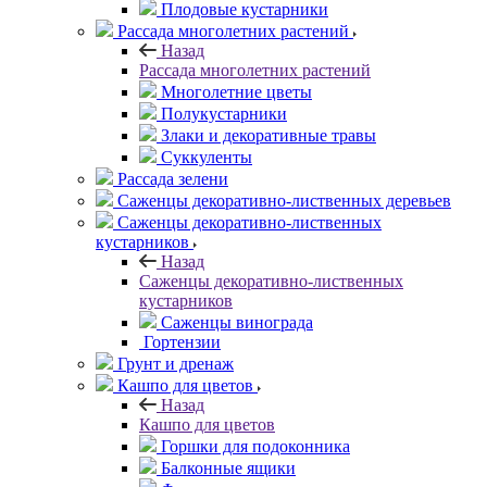
Плодовые кустарники
Рассада многолетних растений
Назад
Рассада многолетних растений
Многолетние цветы
Полукустарники
Злаки и декоративные травы
Суккуленты
Рассада зелени
Саженцы декоративно-лиственных деревьев
Саженцы декоративно-лиственных
кустарников
Назад
Саженцы декоративно-лиственных
кустарников
Саженцы винограда
Гортензии
Грунт и дренаж
Кашпо для цветов
Назад
Кашпо для цветов
Горшки для подоконника
Балконные ящики