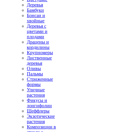
Деревья
Бамбуки
Бонсаи и
хвойные
Деревья с
цветами и
плодами
Драцены и
кордилины
Крупномеры
Лиственные
деревья
Оливы
Пальмы
Стриженные
формы
Уличные
растения
Фикусы и
лонгифолии
Шеффлеры
Экзотические
растения
Композиции в