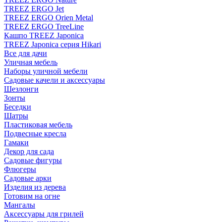
TREEZ ERGO Jet
TREEZ ERGO Orien Metal
TREEZ ERGO TreeLine
Кашпо TREEZ Japonica
TREEZ Japonica серия Hikari
Все для дачи
Уличная мебель
Наборы уличной мебели
Садовые качели и аксессуары
Шезлонги
Зонты
Беседки
Шатры
Пластиковая мебель
Подвесные кресла
Гамаки
Декор для сада
Садовые фигуры
Флюгеры
Садовые арки
Изделия из дерева
Готовим на огне
Мангалы
Аксессуары для грилей