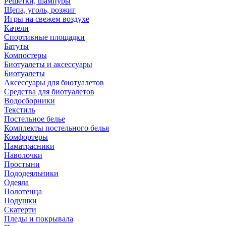
Решетки, шампуры
Щепа, уголь, розжиг
Игры на свежем воздухе
Качели
Спортивные площадки
Батуты
Компостеры
Биотуалеты и аксессуары
Биотуалеты
Аксессуары для биотуалетов
Средства для биотуалетов
Водосборники
Текстиль
Постельное белье
Комплекты постельного белья
Комфортеры
Наматрасники
Наволочки
Простыни
Пододеяльники
Одеяла
Полотенца
Подушки
Скатерти
Пледы и покрывала