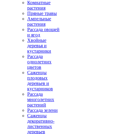
Комнатные
растения
Пряные травы
Ампельные
растения
Рассада овощей
и ягод
Хвойные
деревья и
кустарники
Рассада
однолетних
цветов
Саженцы
плодовых
деревьев и
кустарников
Рассада
многолетних
растений
Рассада зелени
Саженцы
декоративно-
лиственных
деревьев