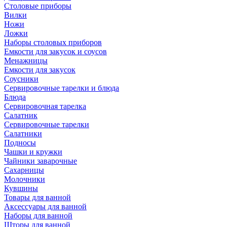
Столовые приборы
Вилки
Ножи
Ложки
Наборы столовых приборов
Емкости для закусок и соусов
Менажницы
Емкости для закусок
Соусники
Сервировочные тарелки и блюда
Блюда
Сервировочная тарелка
Салатник
Сервировочные тарелки
Салатники
Подносы
Чашки и кружки
Чайники заварочные
Сахарницы
Молочники
Кувшины
Товары для ванной
Аксессуары для ванной
Наборы для ванной
Шторы для ванной