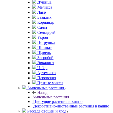
Душица
Мелисса
Лавр
Базилик
Кориандр
Салат
Сельдерей
Укроп
Петрушка
Шпинат
Щавель
Зверобой
Эвкалипт
Чабер
Артемизия
Перовския
Пряные миксы
Ампельные растения
Назад
Ампельные растения
Цветущие растения в кашпо
Декоративно-лиственные растения в кашпо
Рассада овощей и ягод