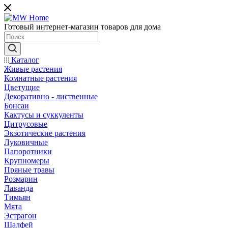
Готовый интернет-магазин товаров для дома
Каталог
Живые растения
Комнатные растения
Цветущие
Декоративно - лиственные
Бонсаи
Кактусы и суккуленты
Цитрусовые
Экзотические растения
Луковичные
Папоротники
Крупномеры
Пряные травы
Розмарин
Лаванда
Тимьян
Мята
Эстрагон
Шалфей