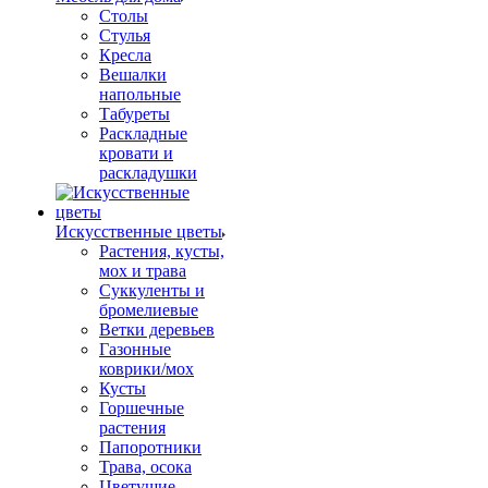
Столы
Стулья
Кресла
Вешалки
напольные
Табуреты
Раскладные
кровати и
раскладушки
Искусственные цветы
Растения, кусты,
мох и трава
Суккуленты и
бромелиевые
Ветки деревьев
Газонные
коврики/мох
Кусты
Горшечные
растения
Папоротники
Трава, осока
Цветущие