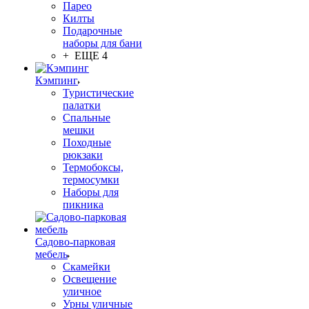
Парео
Килты
Подарочные
наборы для бани
+ ЕЩЕ 4
Кэмпинг
Туристические
палатки
Спальные
мешки
Походные
рюкзаки
Термобоксы,
термосумки
Наборы для
пикника
Садово-парковая
мебель
Скамейки
Освещение
уличное
Урны уличные