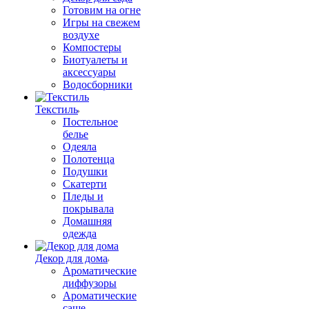
Готовим на огне
Игры на свежем
воздухе
Компостеры
Биотуалеты и
аксессуары
Водосборники
Текстиль
Постельное
белье
Одеяла
Полотенца
Подушки
Скатерти
Пледы и
покрывала
Домашняя
одежда
Декор для дома
Ароматические
диффузоры
Ароматические
саше