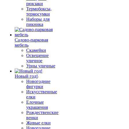
рюкзаки
Термобоксы,
термосумки
Наборы для
пикника
Садово-парковая
мебель
Скамейки
Освещение
уличное
Урны уличные
Новый год!
Новогодние
фигурки
Искусственные
елки
Елочные
украшения
Рождественские
венки
Живые елки
Новогодние