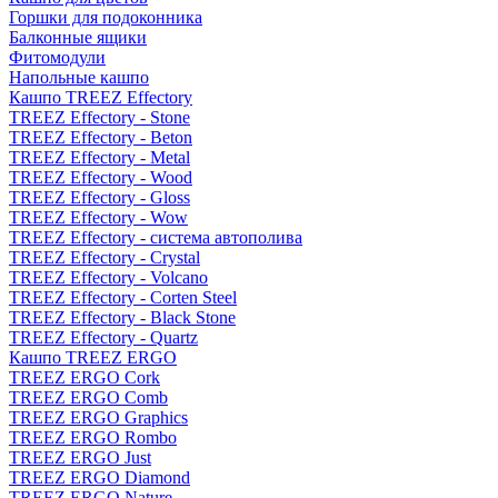
Горшки для подоконника
Балконные ящики
Фитомодули
Напольные кашпо
Кашпо TREEZ Effectory
TREEZ Effectory - Stone
TREEZ Effectory - Beton
TREEZ Effectory - Metal
TREEZ Effectory - Wood
TREEZ Effectory - Gloss
TREEZ Effectory - Wow
TREEZ Effectory - система автополива
TREEZ Effectory - Crystal
TREEZ Effectory - Volcano
TREEZ Effectory - Corten Steel
TREEZ Effectory - Black Stone
TREEZ Effectory - Quartz
Кашпо TREEZ ERGO
TREEZ ERGO Cork
TREEZ ERGO Comb
TREEZ ERGO Graphics
TREEZ ERGO Rombo
TREEZ ERGO Just
TREEZ ERGO Diamond
TREEZ ERGO Nature