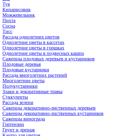
Туя
Кипарисовик
Можжевельник
Пихта
Сосна
Тисc
Рассада однолетних цветов
Однолетние цветы в кассетах
Однолетние цветы в горшках
Однолетние цветы в подвесных кашпо
Саженцы плодовых деревьев и кустарников
Плодовые деревья
Плодовые кустарники
Рассада многолетних растений
Многолетние цветы
Полукустарники
Злаки и декоративные травы
Суккуленты
Рассада зелени
Саженцы декоративно-лиственных деревьев
Саженцы декоративно-лиственных кустарников
Саженцы винограда
Гортензии
Грунт и дренаж
Кашпо для цветов