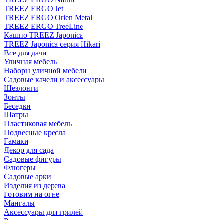
TREEZ ERGO Jet
TREEZ ERGO Orien Metal
TREEZ ERGO TreeLine
Кашпо TREEZ Japonica
TREEZ Japonica серия Hikari
Все для дачи
Уличная мебель
Наборы уличной мебели
Садовые качели и аксессуары
Шезлонги
Зонты
Беседки
Шатры
Пластиковая мебель
Подвесные кресла
Гамаки
Декор для сада
Садовые фигуры
Флюгеры
Садовые арки
Изделия из дерева
Готовим на огне
Мангалы
Аксессуары для грилей