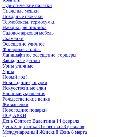
Туристические палатки
Спальные мешки
Походные рюкзаки
Термобоксы, термосумки
Наборы для пикника
Садово-парковая мебель
Скамейки
Освещение уличное
Фонарные столбы
Ландшафтное освещение, торшеры
Закладные детали
Урны уличные
Урны
Новый год!
Новогодние фигурки
Искусственные елки
Елочные украшения
Рождественские венки
Живые елки
Новогодние подарки
ПОДАРКИ
День Святого Валентина 14 февраля
День Защитника Отечества 23 февраля
Международный Женский День 8 марта