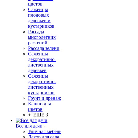
цветов
Саженцы
плодовых
деревьев и
кустарников
Рассада
многолетних
растений
Рассада зелени
Саженцы
декоративно-
лиственных
деревьев
Саженцы
декоративно-
лиственных
кустарников
Грунт и дренаж
Кашпо для
цветов
+ ЕЩЕ 3
Все для дачи
Уличная мебель
Декор для сада