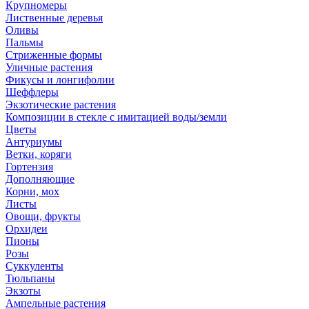
Крупномеры
Лиственные деревья
Оливы
Пальмы
Стриженные формы
Уличные растения
Фикусы и лонгифолии
Шеффлеры
Экзотические растения
Композиции в стекле с имитацией воды/земли
Цветы
Антуриумы
Ветки, коряги
Гортензия
Дополняющие
Корни, мох
Листы
Овощи, фрукты
Орхидеи
Пионы
Розы
Суккуленты
Тюльпаны
Экзоты
Ампельные растения