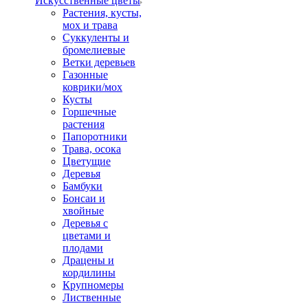
Искусственные цветы
Растения, кусты,
мох и трава
Суккуленты и
бромелиевые
Ветки деревьев
Газонные
коврики/мох
Кусты
Горшечные
растения
Папоротники
Трава, осока
Цветущие
Деревья
Бамбуки
Бонсаи и
хвойные
Деревья с
цветами и
плодами
Драцены и
кордилины
Крупномеры
Лиственные