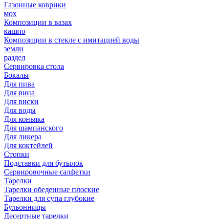
Газонные коврики
мох
Композиции в вазах
кашпо
Композиции в стекле с имитацией воды
земли
раздел
Сервировка стола
Бокалы
Для пива
Для вина
Для виски
Для воды
Для коньяка
Для шампанского
Для ликера
Для коктейлей
Стопки
Подставки для бутылок
Сервировочные салфетки
Тарелки
Тарелки обеденные плоские
Тарелки для супа глубокие
Бульонницы
Десертные тарелки