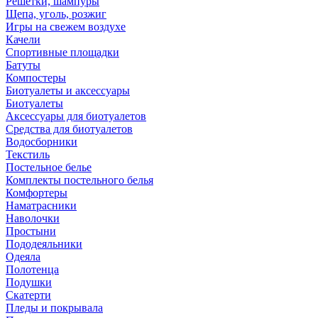
Решетки, шампуры
Щепа, уголь, розжиг
Игры на свежем воздухе
Качели
Спортивные площадки
Батуты
Компостеры
Биотуалеты и аксессуары
Биотуалеты
Аксессуары для биотуалетов
Средства для биотуалетов
Водосборники
Текстиль
Постельное белье
Комплекты постельного белья
Комфортеры
Наматрасники
Наволочки
Простыни
Пододеяльники
Одеяла
Полотенца
Подушки
Скатерти
Пледы и покрывала