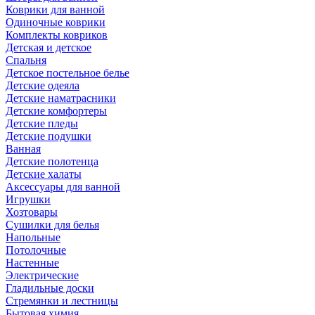
Коврики для ванной
Одиночные коврики
Комплекты ковриков
Детская и детское
Спальня
Детское постельное белье
Детские одеяла
Детские наматрасники
Детские комфортеры
Детские пледы
Детские подушки
Ванная
Детские полотенца
Детские халаты
Аксессуары для ванной
Игрушки
Хозтовары
Сушилки для белья
Напольные
Потолочные
Настенные
Электрические
Гладильные доски
Стремянки и лестницы
Бытовая химия