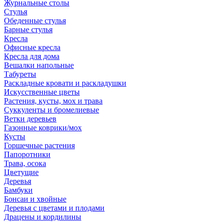
Журнальные столы
Стулья
Обеденные стулья
Барные стулья
Кресла
Офисные кресла
Кресла для дома
Вешалки напольные
Табуреты
Раскладные кровати и раскладушки
Искусственные цветы
Растения, кусты, мох и трава
Суккуленты и бромелиевые
Ветки деревьев
Газонные коврики/мох
Кусты
Горшечные растения
Папоротники
Трава, осока
Цветущие
Деревья
Бамбуки
Бонсаи и хвойные
Деревья с цветами и плодами
Драцены и кордилины