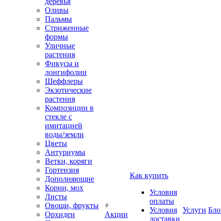
деревья
Оливы
Пальмы
Стриженные
формы
Уличные
растения
Фикусы и
лонгифолии
Шеффлеры
Экзотические
растения
Композиции в
стекле с
имитацией
воды/земли
Цветы
Антуриумы
Ветки, коряги
Гортензия
Как купить
Дополняющие
Корни, мох
Условия
Листы
оплаты
Овощи, фрукты
Условия
Услуги
Бло
Орхидеи
Акции
доставки