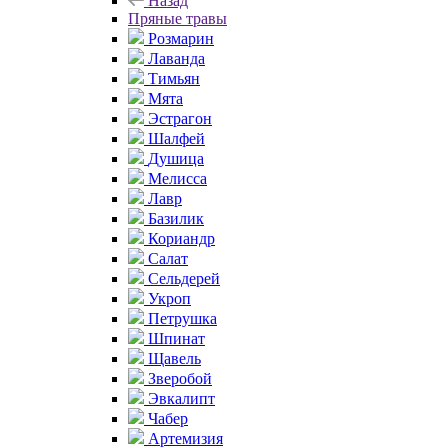
Назад
Пряные травы
Розмарин
Лаванда
Тимьян
Мята
Эстрагон
Шалфей
Душица
Мелисса
Лавр
Базилик
Кориандр
Салат
Сельдерей
Укроп
Петрушка
Шпинат
Щавель
Зверобой
Эвкалипт
Чабер
Артемизия