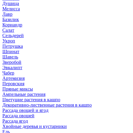
Душица
Мелисса
Лавр
Базилик
Кориандр
Салат
Сельдерей
Укроп
Петрушка
Шпинат
Щавель
Зверобой
Эвкалипт
Чабер
Артемизия
Перовския
Пряные миксы
Ампельные растения
Цветущие растения в кашпо
Декоративно-лиственные растения в кашпо
Рассада овощей и ягод
Рассада овощей
Рассада ягод
Хвойные деревья и кустарники
Ель