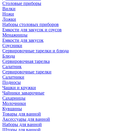
Столовые приборы
Вилки
Ножи
Ложки
Наборы столовых приборов
Емкости для закусок и соусов
Менажницы
Емкости для закусок
Соусники
Сервировочные тарелки и блюда
Блюда
Сервировочная тарелка
Салатник
Сервировочные тарелки
Салатники
Подносы
Чашки и кружки
Чайники заварочные
Сахарницы
Молочники
Кувшины
Товары для ванной
Аксессуары для ванной
Наборы для ванной
Шторы для ванной