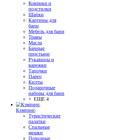
Коврики и
подстилки
Шапки
Картины для
бани
Мебель для бани
Травы
Масла
Банные
простыни
Рукавицы и
варежки
Тапочки
Парео
Килты
Подарочные
наборы для бани
+ ЕЩЕ 4
Кэмпинг
Туристические
палатки
Спальные
мешки
Походные