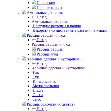
Перовския
Пряные миксы
Ампельные растения
Назад
Ампельные растения
Цветущие растения в кашпо
Декоративно-лиственные растения в кашпо
Рассада овощей и ягод
Назад
Рассада овощей и ягод
Рассада овощей
Рассада ягод
Хвойные деревья и кустарники
Назад
Хвойные деревья и кустарники
Ель
Туя
Кипарисовик
Можжевельник
Пихта
Сосна
Тисc
Рассада однолетних цветов
Назад