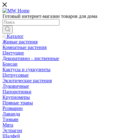
Готовый интернет-магазин товаров для дома
Каталог
Живые растения
Комнатные растения
Цветущие
Декоративно - лиственные
Бонсаи
Кактусы и суккуленты
Цитрусовые
Экзотические растения
Луковичные
Папоротники
Крупномеры
Пряные травы
Розмарин
Лаванда
Тимьян
Мята
Эстрагон
Шалфей