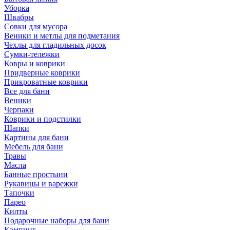
Уборка
Швабры
Совки для мусора
Веники и метлы для подметания
Чехлы для гладильных досок
Сумки-тележки
Ковры и коврики
Придверные коврики
Прикроватные коврики
Все для бани
Веники
Черпаки
Коврики и подстилки
Шапки
Картины для бани
Мебель для бани
Травы
Масла
Банные простыни
Рукавицы и варежки
Тапочки
Парео
Килты
Подарочные наборы для бани
Кэмпинг