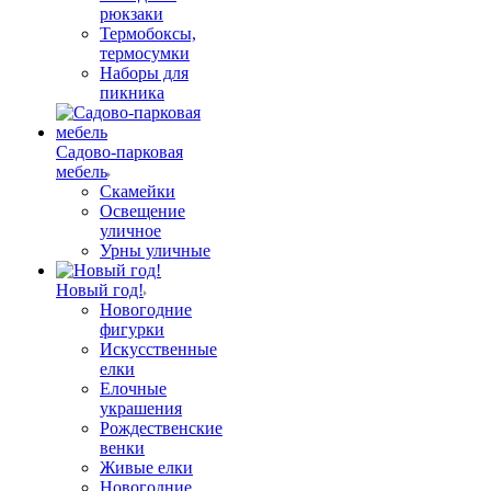
рюкзаки
Термобоксы,
термосумки
Наборы для
пикника
Садово-парковая
мебель
Скамейки
Освещение
уличное
Урны уличные
Новый год!
Новогодние
фигурки
Искусственные
елки
Елочные
украшения
Рождественские
венки
Живые елки
Новогодние