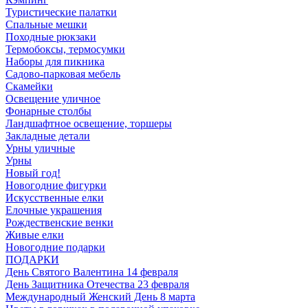
Туристические палатки
Спальные мешки
Походные рюкзаки
Термобоксы, термосумки
Наборы для пикника
Садово-парковая мебель
Скамейки
Освещение уличное
Фонарные столбы
Ландшафтное освещение, торшеры
Закладные детали
Урны уличные
Урны
Новый год!
Новогодние фигурки
Искусственные елки
Елочные украшения
Рождественские венки
Живые елки
Новогодние подарки
ПОДАРКИ
День Святого Валентина 14 февраля
День Защитника Отечества 23 февраля
Международный Женский День 8 марта