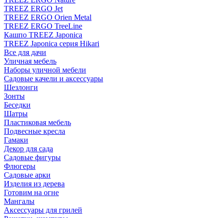
TREEZ ERGO Jet
TREEZ ERGO Orien Metal
TREEZ ERGO TreeLine
Кашпо TREEZ Japonica
TREEZ Japonica серия Hikari
Все для дачи
Уличная мебель
Наборы уличной мебели
Садовые качели и аксессуары
Шезлонги
Зонты
Беседки
Шатры
Пластиковая мебель
Подвесные кресла
Гамаки
Декор для сада
Садовые фигуры
Флюгеры
Садовые арки
Изделия из дерева
Готовим на огне
Мангалы
Аксессуары для грилей