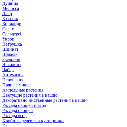
Душица
Мелисса
Лавр
Базилик
Кориандр
Салат
Сельдерей
Укроп
Петрушка
Шпинат
Щавель
Зверобой
Эвкалипт
Чабер
Артемизия
Перовския
Пряные миксы
Ампельные растения
Цветущие растения в кашпо
Декоративно-лиственные растения в кашпо
Рассада овощей и ягод
Рассада овощей
Рассада ягод
Хвойные деревья и кустарники
Ель