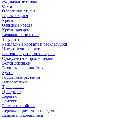
Журнальные столы
Стулья
Обеденные стулья
Барные стулья
Кресла
Офисные кресла
Кресла для дома
Вешалки напольные
Табуреты
Раскладные кровати и раскладушки
Искусственные цветы
Растения, кусты, мох и трава
Суккуленты и бромелиевые
Ветки деревьев
Газонные коврики/мох
Кусты
Горшечные растения
Папоротники
Трава, осока
Цветущие
Деревья
Бамбуки
Бонсаи и хвойные
Деревья с цветами и плодами
Драцены и кордилины