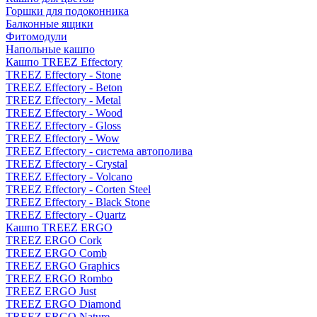
Горшки для подоконника
Балконные ящики
Фитомодули
Напольные кашпо
Кашпо TREEZ Effectory
TREEZ Effectory - Stone
TREEZ Effectory - Beton
TREEZ Effectory - Metal
TREEZ Effectory - Wood
TREEZ Effectory - Gloss
TREEZ Effectory - Wow
TREEZ Effectory - система автополива
TREEZ Effectory - Crystal
TREEZ Effectory - Volcano
TREEZ Effectory - Corten Steel
TREEZ Effectory - Black Stone
TREEZ Effectory - Quartz
Кашпо TREEZ ERGO
TREEZ ERGO Cork
TREEZ ERGO Comb
TREEZ ERGO Graphics
TREEZ ERGO Rombo
TREEZ ERGO Just
TREEZ ERGO Diamond
TREEZ ERGO Nature