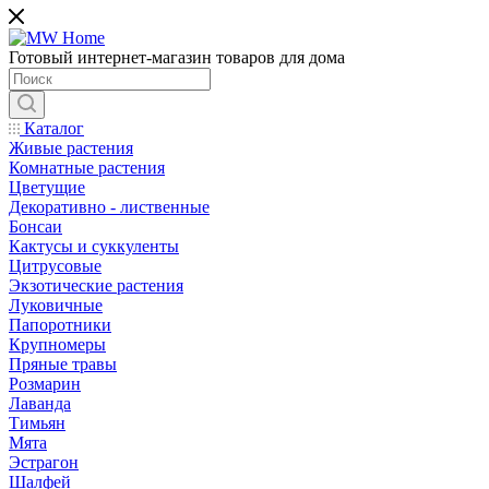
Готовый интернет-магазин товаров для дома
Каталог
Живые растения
Комнатные растения
Цветущие
Декоративно - лиственные
Бонсаи
Кактусы и суккуленты
Цитрусовые
Экзотические растения
Луковичные
Папоротники
Крупномеры
Пряные травы
Розмарин
Лаванда
Тимьян
Мята
Эстрагон
Шалфей