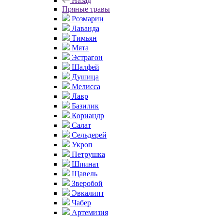
Назад
Пряные травы
Розмарин
Лаванда
Тимьян
Мята
Эстрагон
Шалфей
Душица
Мелисса
Лавр
Базилик
Кориандр
Салат
Сельдерей
Укроп
Петрушка
Шпинат
Щавель
Зверобой
Эвкалипт
Чабер
Артемизия