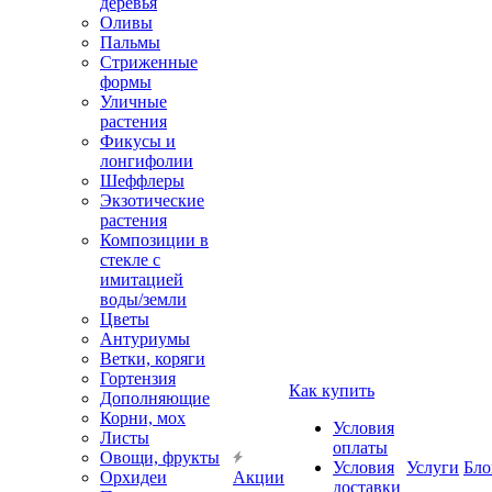
деревья
Оливы
Пальмы
Стриженные
формы
Уличные
растения
Фикусы и
лонгифолии
Шеффлеры
Экзотические
растения
Композиции в
стекле с
имитацией
воды/земли
Цветы
Антуриумы
Ветки, коряги
Гортензия
Как купить
Дополняющие
Корни, мох
Условия
Листы
оплаты
Овощи, фрукты
Условия
Услуги
Бло
Орхидеи
Акции
доставки