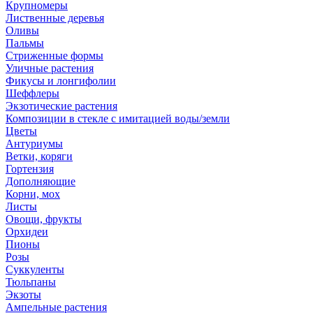
Крупномеры
Лиственные деревья
Оливы
Пальмы
Стриженные формы
Уличные растения
Фикусы и лонгифолии
Шеффлеры
Экзотические растения
Композиции в стекле с имитацией воды/земли
Цветы
Антуриумы
Ветки, коряги
Гортензия
Дополняющие
Корни, мох
Листы
Овощи, фрукты
Орхидеи
Пионы
Розы
Суккуленты
Тюльпаны
Экзоты
Ампельные растения