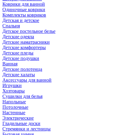
Коврики для ванной
Одиночные коврики
Комплекты ковриков
Детская и детское
Спальня
Детское постельное белье
Детские одеяла
Детские наматрасники
Детские комфортеры
Детские пледы
Детские подушки
Ванная
Детские полотенца
Детские халаты
Аксессуары для ванной
Игрушки
Хозтовары
Сушилки для белья
Напольные
Потолочные
Настенные
Электрические
Гладильные доски
Стремянки и лестницы
Бытовая химия