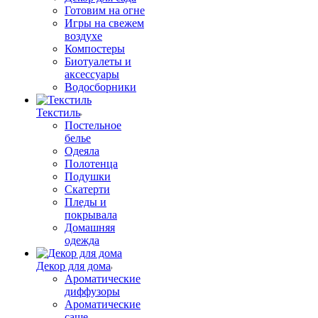
Готовим на огне
Игры на свежем
воздухе
Компостеры
Биотуалеты и
аксессуары
Водосборники
Текстиль
Постельное
белье
Одеяла
Полотенца
Подушки
Скатерти
Пледы и
покрывала
Домашняя
одежда
Декор для дома
Ароматические
диффузоры
Ароматические
саше