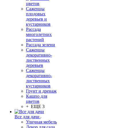
цветов
Саженцы
плодовых
деревьев и
кустарников
Рассада
многолетних
растений
Рассада зелени
Саженцы
декоративно-
лиственных
деревьев
Саженцы
декоративно-
лиственных
кустарников
Грунт и дренаж
Кашпо для
цветов
+ ЕЩЕ 3
Все для дачи
Уличная мебель
Декор для сада