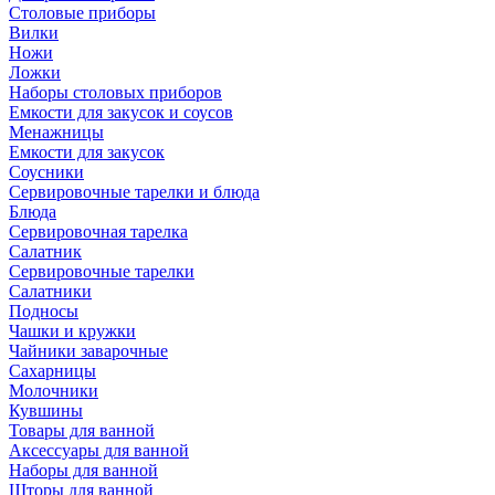
Столовые приборы
Вилки
Ножи
Ложки
Наборы столовых приборов
Емкости для закусок и соусов
Менажницы
Емкости для закусок
Соусники
Сервировочные тарелки и блюда
Блюда
Сервировочная тарелка
Салатник
Сервировочные тарелки
Салатники
Подносы
Чашки и кружки
Чайники заварочные
Сахарницы
Молочники
Кувшины
Товары для ванной
Аксессуары для ванной
Наборы для ванной
Шторы для ванной