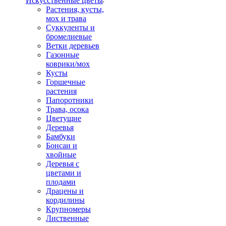
Искусственные цветы
Растения, кусты,
мох и трава
Суккуленты и
бромелиевые
Ветки деревьев
Газонные
коврики/мох
Кусты
Горшечные
растения
Папоротники
Трава, осока
Цветущие
Деревья
Бамбуки
Бонсаи и
хвойные
Деревья с
цветами и
плодами
Драцены и
кордилины
Крупномеры
Лиственные