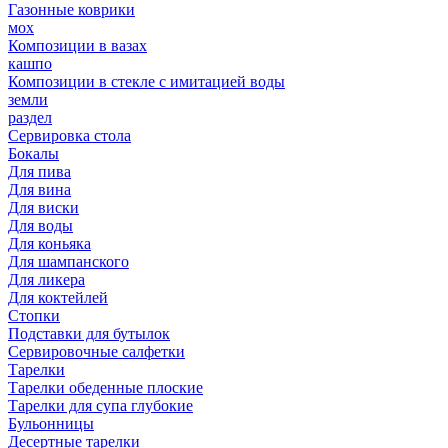
Газонные коврики
мох
Композиции в вазах
кашпо
Композиции в стекле с имитацией воды
земли
раздел
Сервировка стола
Бокалы
Для пива
Для вина
Для виски
Для воды
Для коньяка
Для шампанского
Для ликера
Для коктейлей
Стопки
Подставки для бутылок
Сервировочные салфетки
Тарелки
Тарелки обеденные плоские
Тарелки для супа глубокие
Бульонницы
Десертные тарелки