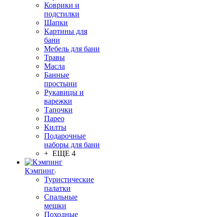
Коврики и
подстилки
Шапки
Картины для
бани
Мебель для бани
Травы
Масла
Банные
простыни
Рукавицы и
варежки
Тапочки
Парео
Килты
Подарочные
наборы для бани
+ ЕЩЕ 4
Кэмпинг
Туристические
палатки
Спальные
мешки
Походные