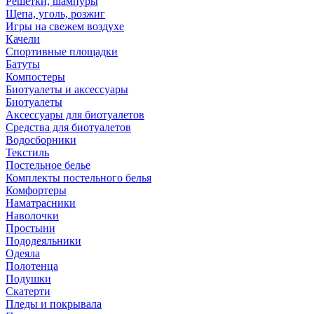
Решетки, шампуры
Щепа, уголь, розжиг
Игры на свежем воздухе
Качели
Спортивные площадки
Батуты
Компостеры
Биотуалеты и аксессуары
Биотуалеты
Аксессуары для биотуалетов
Средства для биотуалетов
Водосборники
Текстиль
Постельное белье
Комплекты постельного белья
Комфортеры
Наматрасники
Наволочки
Простыни
Пододеяльники
Одеяла
Полотенца
Подушки
Скатерти
Пледы и покрывала