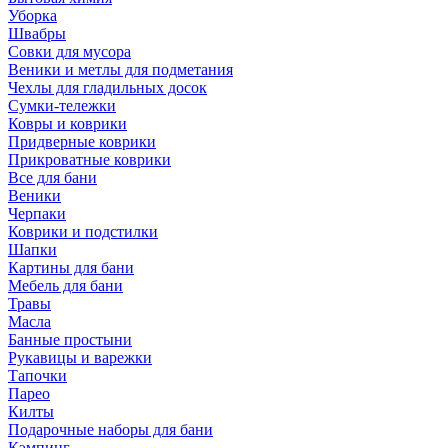
Уборка
Швабры
Совки для мусора
Веники и метлы для подметания
Чехлы для гладильных досок
Сумки-тележки
Ковры и коврики
Придверные коврики
Прикроватные коврики
Все для бани
Веники
Черпаки
Коврики и подстилки
Шапки
Картины для бани
Мебель для бани
Травы
Масла
Банные простыни
Рукавицы и варежки
Тапочки
Парео
Килты
Подарочные наборы для бани
Кэмпинг