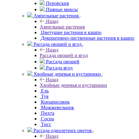
Перовския
Пряные миксы
Ампельные растения
Назад
Ампельные растения
Цветущие растения в кашпо
Декоративно-лиственные растения в кашпо
Рассада овощей и ягод
Назад
Рассада овощей и ягод
Рассада овощей
Рассада ягод
Хвойные деревья и кустарники
Назад
Хвойные деревья и кустарники
Ель
Туя
Кипарисовик
Можжевельник
Пихта
Сосна
Тисc
Рассада однолетних цветов
Назад