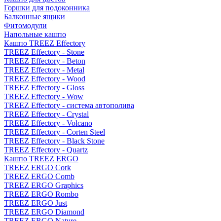
Горшки для подоконника
Балконные ящики
Фитомодули
Напольные кашпо
Кашпо TREEZ Effectory
TREEZ Effectory - Stone
TREEZ Effectory - Beton
TREEZ Effectory - Metal
TREEZ Effectory - Wood
TREEZ Effectory - Gloss
TREEZ Effectory - Wow
TREEZ Effectory - система автополива
TREEZ Effectory - Crystal
TREEZ Effectory - Volcano
TREEZ Effectory - Corten Steel
TREEZ Effectory - Black Stone
TREEZ Effectory - Quartz
Кашпо TREEZ ERGO
TREEZ ERGO Cork
TREEZ ERGO Comb
TREEZ ERGO Graphics
TREEZ ERGO Rombo
TREEZ ERGO Just
TREEZ ERGO Diamond
TREEZ ERGO Nature