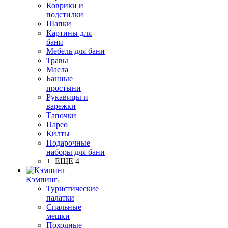
Коврики и
подстилки
Шапки
Картины для
бани
Мебель для бани
Травы
Масла
Банные
простыни
Рукавицы и
варежки
Тапочки
Парео
Килты
Подарочные
наборы для бани
+ ЕЩЕ 4
Кэмпинг
Туристические
палатки
Спальные
мешки
Походные