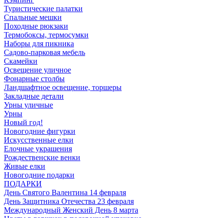
Туристические палатки
Спальные мешки
Походные рюкзаки
Термобоксы, термосумки
Наборы для пикника
Садово-парковая мебель
Скамейки
Освещение уличное
Фонарные столбы
Ландшафтное освещение, торшеры
Закладные детали
Урны уличные
Урны
Новый год!
Новогодние фигурки
Искусственные елки
Елочные украшения
Рождественские венки
Живые елки
Новогодние подарки
ПОДАРКИ
День Святого Валентина 14 февраля
День Защитника Отечества 23 февраля
Международный Женский День 8 марта