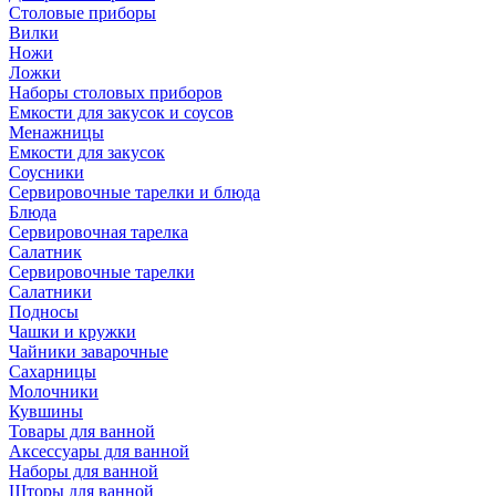
Столовые приборы
Вилки
Ножи
Ложки
Наборы столовых приборов
Емкости для закусок и соусов
Менажницы
Емкости для закусок
Соусники
Сервировочные тарелки и блюда
Блюда
Сервировочная тарелка
Салатник
Сервировочные тарелки
Салатники
Подносы
Чашки и кружки
Чайники заварочные
Сахарницы
Молочники
Кувшины
Товары для ванной
Аксессуары для ванной
Наборы для ванной
Шторы для ванной