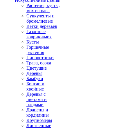
Искусственные цветы
Растения, кусты,
мох и трава
Суккуленты и
бромелиевые
Ветки деревьев
Газонные
коврики/мох
Кусты
Горшечные
растения
Папоротники
Трава, осока
Цветущие
Деревья
Бамбуки
Бонсаи и
хвойные
Деревья с
цветами и
плодами
Драцены и
кордилины
Крупномеры
Лиственные