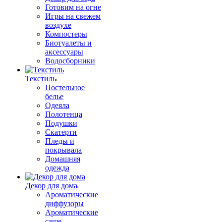
Готовим на огне
Игры на свежем
воздухе
Компостеры
Биотуалеты и
аксессуары
Водосборники
Текстиль
Постельное
белье
Одеяла
Полотенца
Подушки
Скатерти
Пледы и
покрывала
Домашняя
одежда
Декор для дома
Ароматические
диффузоры
Ароматические
саше