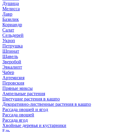
Душица
Мелисса
Лавр
Базилик
Кориандр
Салат
Сельдерей
Укроп
Петрушка
Шпинат
Щавель
Зверобой
Эвкалипт
Чабер
Артемизия
Перовския
Пряные миксы
Ампельные растения
Цветущие растения в кашпо
Декоративно-лиственные растения в кашпо
Рассада овощей и ягод
Рассада овощей
Рассада ягод
Хвойные деревья и кустарники
Ель