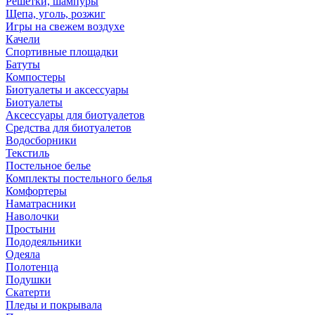
Решетки, шампуры
Щепа, уголь, розжиг
Игры на свежем воздухе
Качели
Спортивные площадки
Батуты
Компостеры
Биотуалеты и аксессуары
Биотуалеты
Аксессуары для биотуалетов
Средства для биотуалетов
Водосборники
Текстиль
Постельное белье
Комплекты постельного белья
Комфортеры
Наматрасники
Наволочки
Простыни
Пододеяльники
Одеяла
Полотенца
Подушки
Скатерти
Пледы и покрывала