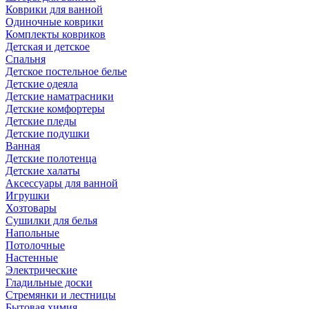
Коврики для ванной
Одиночные коврики
Комплекты ковриков
Детская и детское
Спальня
Детское постельное белье
Детские одеяла
Детские наматрасники
Детские комфортеры
Детские пледы
Детские подушки
Ванная
Детские полотенца
Детские халаты
Аксессуары для ванной
Игрушки
Хозтовары
Сушилки для белья
Напольные
Потолочные
Настенные
Электрические
Гладильные доски
Стремянки и лестницы
Бытовая химия