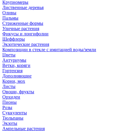
Крупномеры
Лиственные деревья
Оливы
Пальмы
Стриженные формы
Уличные растения
Фикусы и лонгифолии
Шеффлеры
Экзотические растения
Композиции в стекле с имитацией воды/земли
Цветы
Антуриумы
Ветки, коряги
Гортензия
Дополняющие
Корни, мох
Листы
Овощи, фрукты
Орхидеи
Пионы
Розы
Суккуленты
Тюльпаны
Экзоты
Ампельные растения