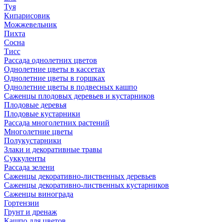
Туя
Кипарисовик
Можжевельник
Пихта
Сосна
Тисc
Рассада однолетних цветов
Однолетние цветы в кассетах
Однолетние цветы в горшках
Однолетние цветы в подвесных кашпо
Саженцы плодовых деревьев и кустарников
Плодовые деревья
Плодовые кустарники
Рассада многолетних растений
Многолетние цветы
Полукустарники
Злаки и декоративные травы
Суккуленты
Рассада зелени
Саженцы декоративно-лиственных деревьев
Саженцы декоративно-лиственных кустарников
Саженцы винограда
Гортензии
Грунт и дренаж
Кашпо для цветов