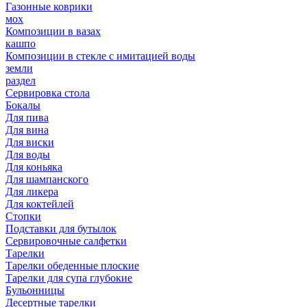
Газонные коврики
мох
Композиции в вазах
кашпо
Композиции в стекле с имитацией воды
земли
раздел
Сервировка стола
Бокалы
Для пива
Для вина
Для виски
Для воды
Для коньяка
Для шампанского
Для ликера
Для коктейлей
Стопки
Подставки для бутылок
Сервировочные салфетки
Тарелки
Тарелки обеденные плоские
Тарелки для супа глубокие
Бульонницы
Десертные тарелки