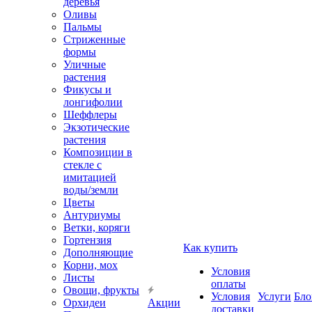
деревья
Оливы
Пальмы
Стриженные
формы
Уличные
растения
Фикусы и
лонгифолии
Шеффлеры
Экзотические
растения
Композиции в
стекле с
имитацией
воды/земли
Цветы
Антуриумы
Ветки, коряги
Гортензия
Как купить
Дополняющие
Корни, мох
Условия
Листы
оплаты
Овощи, фрукты
Условия
Услуги
Бло
Орхидеи
Акции
доставки