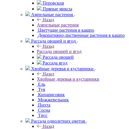
Перовския
Пряные миксы
Ампельные растения
Назад
Ампельные растения
Цветущие растения в кашпо
Декоративно-лиственные растения в кашпо
Рассада овощей и ягод
Назад
Рассада овощей и ягод
Рассада овощей
Рассада ягод
Хвойные деревья и кустарники
Назад
Хвойные деревья и кустарники
Ель
Туя
Кипарисовик
Можжевельник
Пихта
Сосна
Тисc
Рассада однолетних цветов
Назад