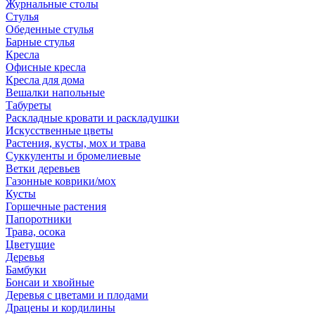
Журнальные столы
Стулья
Обеденные стулья
Барные стулья
Кресла
Офисные кресла
Кресла для дома
Вешалки напольные
Табуреты
Раскладные кровати и раскладушки
Искусственные цветы
Растения, кусты, мох и трава
Суккуленты и бромелиевые
Ветки деревьев
Газонные коврики/мох
Кусты
Горшечные растения
Папоротники
Трава, осока
Цветущие
Деревья
Бамбуки
Бонсаи и хвойные
Деревья с цветами и плодами
Драцены и кордилины