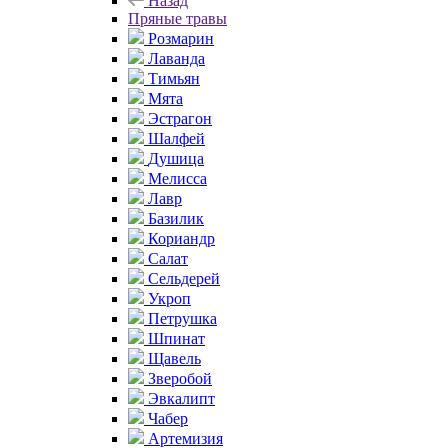
Назад
Пряные травы
Розмарин
Лаванда
Тимьян
Мята
Эстрагон
Шалфей
Душица
Мелисса
Лавр
Базилик
Кориандр
Салат
Сельдерей
Укроп
Петрушка
Шпинат
Щавель
Зверобой
Эвкалипт
Чабер
Артемизия