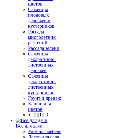
цветов
Саженцы
плодовых
деревьев и
кустарников
Рассада
многолетних
растений
Рассада зелени
Саженцы
декоративно-
лиственных
деревьев
Саженцы
декоративно-
лиственных
кустарников
Грунт и дренаж
Кашпо для
цветов
+ ЕЩЕ 3
Все для дачи
Уличная мебель
Декор для сада