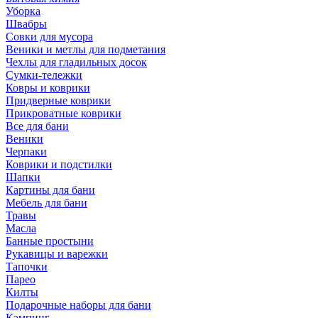
Уборка
Швабры
Совки для мусора
Веники и метлы для подметания
Чехлы для гладильных досок
Сумки-тележки
Ковры и коврики
Придверные коврики
Прикроватные коврики
Все для бани
Веники
Черпаки
Коврики и подстилки
Шапки
Картины для бани
Мебель для бани
Травы
Масла
Банные простыни
Рукавицы и варежки
Тапочки
Парео
Килты
Подарочные наборы для бани
Кэмпинг