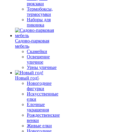
рюкзаки
Термобоксы,
термосумки
Наборы для
пикника
Садово-парковая
мебель
Скамейки
Освещение
уличное
Урны уличные
Новый год!
Новогодние
фигурки
Искусственные
елки
Елочные
украшения
Рождественские
венки
Живые елки
Новогодние