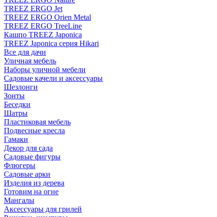
TREEZ ERGO Jet
TREEZ ERGO Orien Metal
TREEZ ERGO TreeLine
Кашпо TREEZ Japonica
TREEZ Japonica серия Hikari
Все для дачи
Уличная мебель
Наборы уличной мебели
Садовые качели и аксессуары
Шезлонги
Зонты
Беседки
Шатры
Пластиковая мебель
Подвесные кресла
Гамаки
Декор для сада
Садовые фигуры
Флюгеры
Садовые арки
Изделия из дерева
Готовим на огне
Мангалы
Аксессуары для грилей