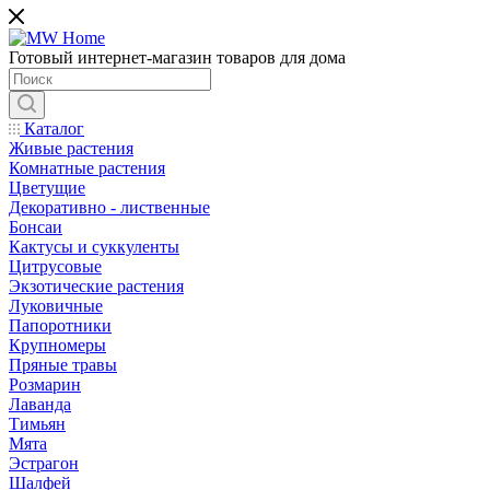
Готовый интернет-магазин товаров для дома
Каталог
Живые растения
Комнатные растения
Цветущие
Декоративно - лиственные
Бонсаи
Кактусы и суккуленты
Цитрусовые
Экзотические растения
Луковичные
Папоротники
Крупномеры
Пряные травы
Розмарин
Лаванда
Тимьян
Мята
Эстрагон
Шалфей