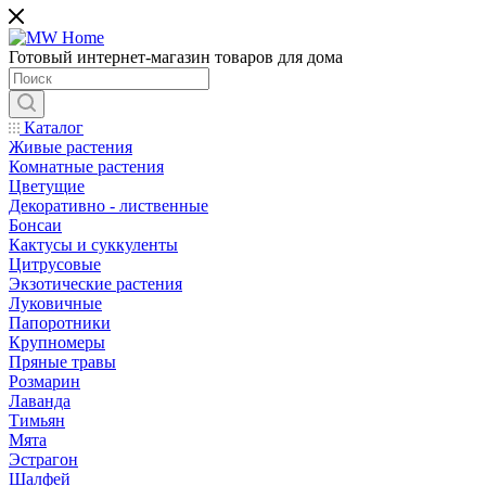
Готовый интернет-магазин товаров для дома
Каталог
Живые растения
Комнатные растения
Цветущие
Декоративно - лиственные
Бонсаи
Кактусы и суккуленты
Цитрусовые
Экзотические растения
Луковичные
Папоротники
Крупномеры
Пряные травы
Розмарин
Лаванда
Тимьян
Мята
Эстрагон
Шалфей