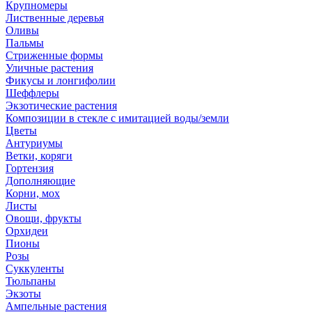
Крупномеры
Лиственные деревья
Оливы
Пальмы
Стриженные формы
Уличные растения
Фикусы и лонгифолии
Шеффлеры
Экзотические растения
Композиции в стекле с имитацией воды/земли
Цветы
Антуриумы
Ветки, коряги
Гортензия
Дополняющие
Корни, мох
Листы
Овощи, фрукты
Орхидеи
Пионы
Розы
Суккуленты
Тюльпаны
Экзоты
Ампельные растения