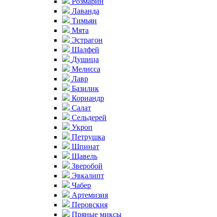
Розмарин
Лаванда
Тимьян
Мята
Эстрагон
Шалфей
Душица
Мелисса
Лавр
Базилик
Кориандр
Салат
Сельдерей
Укроп
Петрушка
Шпинат
Щавель
Зверобой
Эвкалипт
Чабер
Артемизия
Перовския
Пряные миксы