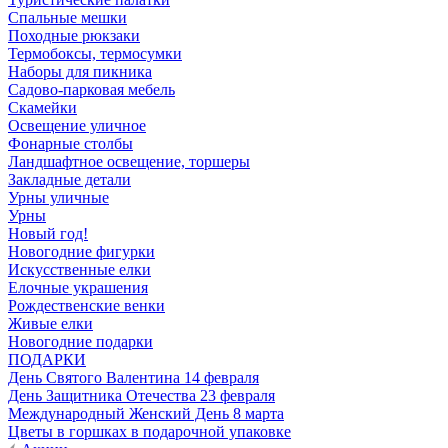
Спальные мешки
Походные рюкзаки
Термобоксы, термосумки
Наборы для пикника
Садово-парковая мебель
Скамейки
Освещение уличное
Фонарные столбы
Ландшафтное освещение, торшеры
Закладные детали
Урны уличные
Урны
Новый год!
Новогодние фигурки
Искусственные елки
Елочные украшения
Рождественские венки
Живые елки
Новогодние подарки
ПОДАРКИ
День Святого Валентина 14 февраля
День Защитника Отечества 23 февраля
Международный Женский День 8 марта
Цветы в горшках в подарочной упаковке