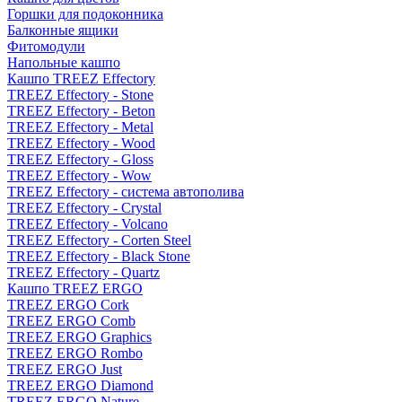
Горшки для подоконника
Балконные ящики
Фитомодули
Напольные кашпо
Кашпо TREEZ Effectory
TREEZ Effectory - Stone
TREEZ Effectory - Beton
TREEZ Effectory - Metal
TREEZ Effectory - Wood
TREEZ Effectory - Gloss
TREEZ Effectory - Wow
TREEZ Effectory - система автополива
TREEZ Effectory - Crystal
TREEZ Effectory - Volcano
TREEZ Effectory - Corten Steel
TREEZ Effectory - Black Stone
TREEZ Effectory - Quartz
Кашпо TREEZ ERGO
TREEZ ERGO Cork
TREEZ ERGO Comb
TREEZ ERGO Graphics
TREEZ ERGO Rombo
TREEZ ERGO Just
TREEZ ERGO Diamond
TREEZ ERGO Nature