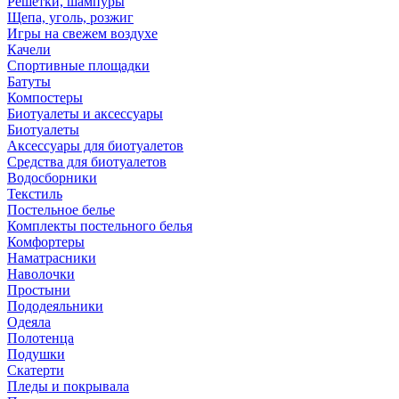
Решетки, шампуры
Щепа, уголь, розжиг
Игры на свежем воздухе
Качели
Спортивные площадки
Батуты
Компостеры
Биотуалеты и аксессуары
Биотуалеты
Аксессуары для биотуалетов
Средства для биотуалетов
Водосборники
Текстиль
Постельное белье
Комплекты постельного белья
Комфортеры
Наматрасники
Наволочки
Простыни
Пододеяльники
Одеяла
Полотенца
Подушки
Скатерти
Пледы и покрывала