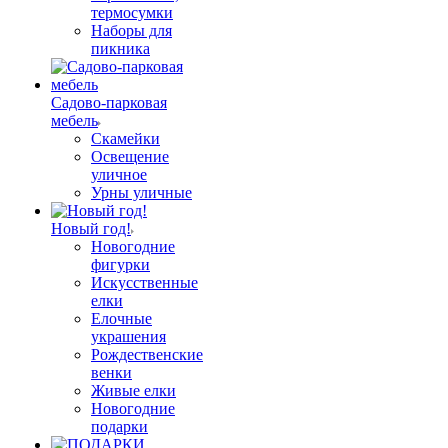
термосумки
Наборы для
пикника
Садово-парковая
мебель
Скамейки
Освещение
уличное
Урны уличные
Новый год!
Новогодние
фигурки
Искусственные
елки
Елочные
украшения
Рождественские
венки
Живые елки
Новогодние
подарки