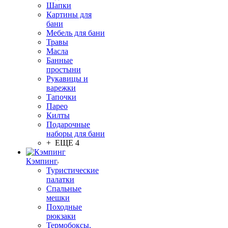
Шапки
Картины для
бани
Мебель для бани
Травы
Масла
Банные
простыни
Рукавицы и
варежки
Тапочки
Парео
Килты
Подарочные
наборы для бани
+ ЕЩЕ 4
Кэмпинг
Туристические
палатки
Спальные
мешки
Походные
рюкзаки
Термобоксы,