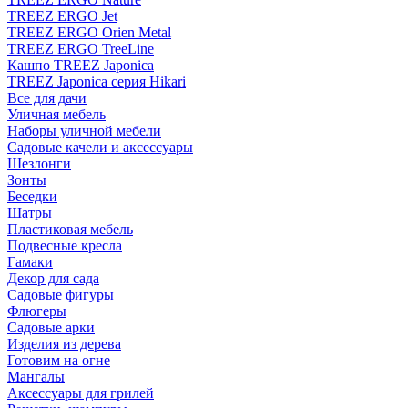
TREEZ ERGO Jet
TREEZ ERGO Orien Metal
TREEZ ERGO TreeLine
Кашпо TREEZ Japonica
TREEZ Japonica серия Hikari
Все для дачи
Уличная мебель
Наборы уличной мебели
Садовые качели и аксессуары
Шезлонги
Зонты
Беседки
Шатры
Пластиковая мебель
Подвесные кресла
Гамаки
Декор для сада
Садовые фигуры
Флюгеры
Садовые арки
Изделия из дерева
Готовим на огне
Мангалы
Аксессуары для грилей