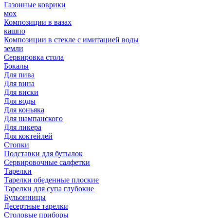
Газонные коврики
мох
Композиции в вазах
кашпо
Композиции в стекле с имитацией воды
земли
Сервировка стола
Бокалы
Для пива
Для вина
Для виски
Для воды
Для коньяка
Для шампанского
Для ликера
Для коктейлей
Стопки
Подставки для бутылок
Сервировочные салфетки
Тарелки
Тарелки обеденные плоские
Тарелки для супа глубокие
Бульонницы
Десертные тарелки
Столовые приборы