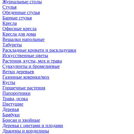
Журнальные столы
Стулья
Обеденные стулья
Барные стулья
Кресла
Офисные кресла
Кресла для дома
Вешалки напольные
Табуреты
Раскладные кровати и раскладушки
Искусственные цветы
Растения, кусты, мох и трава
Суккуленты и бромелиевые
Ветки деревьев
Газонные коврики/мох
Кусты
Горшечные растения
Папоротники
Трава, осока
Цветущие
Деревья
Бамбуки
Бонсаи и хвойные
Деревья с цветами и плодами
Драцены и кордилины