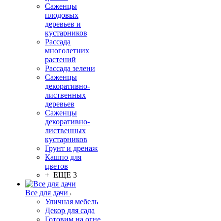
Саженцы
плодовых
деревьев и
кустарников
Рассада
многолетних
растений
Рассада зелени
Саженцы
декоративно-
лиственных
деревьев
Саженцы
декоративно-
лиственных
кустарников
Грунт и дренаж
Кашпо для
цветов
+ ЕЩЕ 3
Все для дачи
Уличная мебель
Декор для сада
Готовим на огне