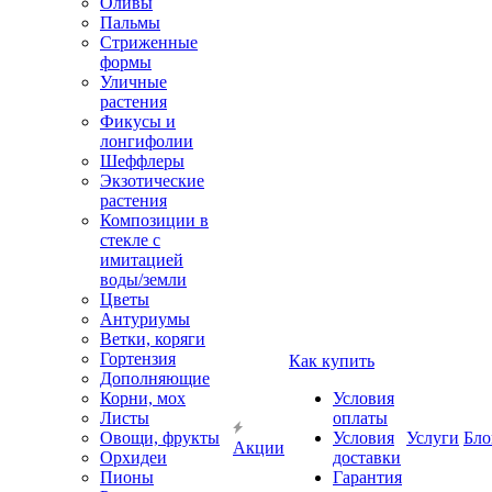
Оливы
Пальмы
Стриженные
формы
Уличные
растения
Фикусы и
лонгифолии
Шеффлеры
Экзотические
растения
Композиции в
стекле с
имитацией
воды/земли
Цветы
Антуриумы
Ветки, коряги
Гортензия
Как купить
Дополняющие
Корни, мох
Условия
Листы
оплаты
Овощи, фрукты
Условия
Услуги
Бло
Акции
Орхидеи
доставки
Пионы
Гарантия