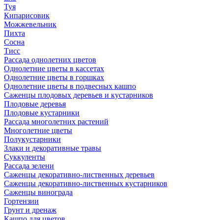
Туя
Кипарисовик
Можжевельник
Пихта
Сосна
Тисc
Рассада однолетних цветов
Однолетние цветы в кассетах
Однолетние цветы в горшках
Однолетние цветы в подвесных кашпо
Саженцы плодовых деревьев и кустарников
Плодовые деревья
Плодовые кустарники
Рассада многолетних растений
Многолетние цветы
Полукустарники
Злаки и декоративные травы
Суккуленты
Рассада зелени
Саженцы декоративно-лиственных деревьев
Саженцы декоративно-лиственных кустарников
Саженцы винограда
Гортензии
Грунт и дренаж
Кашпо для цветов