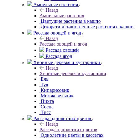
Ампельные растения
Назад
Ампельные растения
Цветущие растения в кашпо
Декоративно-лиственные растения в кашпо
Рассада овощей и ягод
Назад
Рассада овощей и ягод
Рассада овощей
Рассада ягод
Хвойные деревья и кустарники
Назад
Хвойные деревья и кустарники
Ель
Туя
Кипарисовик
Можжевельник
Пихта
Сосна
Тисc
Рассада однолетних цветов
Назад
Рассада однолетних цветов
Однолетние цветы в кассетах