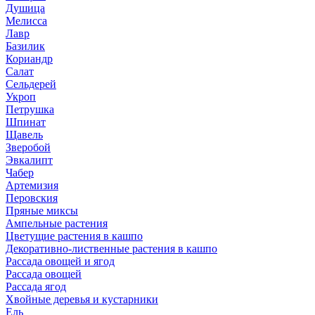
Душица
Мелисса
Лавр
Базилик
Кориандр
Салат
Сельдерей
Укроп
Петрушка
Шпинат
Щавель
Зверобой
Эвкалипт
Чабер
Артемизия
Перовския
Пряные миксы
Ампельные растения
Цветущие растения в кашпо
Декоративно-лиственные растения в кашпо
Рассада овощей и ягод
Рассада овощей
Рассада ягод
Хвойные деревья и кустарники
Ель