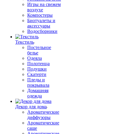
Игры на свежем
воздухе
Компостеры
Биотуалеты и
аксессуары
Водосборники
Текстиль
Постельное
белье
Одеяла
Полотенца
Подушки
Скатерти
Пледы и
покрывала
Домашняя
одежда
Декор для дома
Ароматические
диффузоры
Ароматические
саше
Ароматические