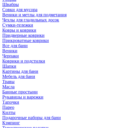
Швабры
Совки для мусора
Веники и метлы для подметания
Чехлы для гладильных досок
Сумки-тележки
Ковры и коврики
Придверные коврики
Прикроватные коврики
Все для бани
Веники
Черпаки
Коврики и подстилки
Шапки
Картины для бани
Мебель для бани
Травы
Масла
Банные простыни
Рукавицы и варежки
Тапочки
Парео
Килты
Подарочные наборы для бани
Кэмпинг
Туристические палатки