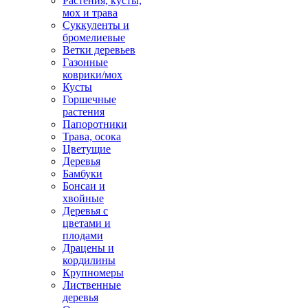
Растения, кусты,
мох и трава
Суккуленты и
бромелиевые
Ветки деревьев
Газонные
коврики/мох
Кусты
Горшечные
растения
Папоротники
Трава, осока
Цветущие
Деревья
Бамбуки
Бонсаи и
хвойные
Деревья с
цветами и
плодами
Драцены и
кордилины
Крупномеры
Лиственные
деревья