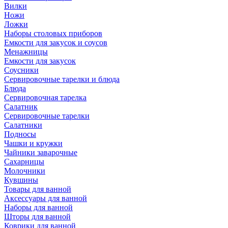
Вилки
Ножи
Ложки
Наборы столовых приборов
Емкости для закусок и соусов
Менажницы
Емкости для закусок
Соусники
Сервировочные тарелки и блюда
Блюда
Сервировочная тарелка
Салатник
Сервировочные тарелки
Салатники
Подносы
Чашки и кружки
Чайники заварочные
Сахарницы
Молочники
Кувшины
Товары для ванной
Аксессуары для ванной
Наборы для ванной
Шторы для ванной
Коврики для ванной