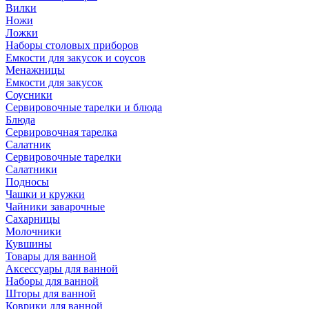
Вилки
Ножи
Ложки
Наборы столовых приборов
Емкости для закусок и соусов
Менажницы
Емкости для закусок
Соусники
Сервировочные тарелки и блюда
Блюда
Сервировочная тарелка
Салатник
Сервировочные тарелки
Салатники
Подносы
Чашки и кружки
Чайники заварочные
Сахарницы
Молочники
Кувшины
Товары для ванной
Аксессуары для ванной
Наборы для ванной
Шторы для ванной
Коврики для ванной