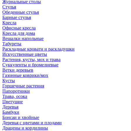
Журнальные столы
Стулья
Обеденные стулья
Барные стулья
Кресла
Офисные кресла
Кресла для дома
Вешалки напольные
Табуреты
Раскладные кровати и раскладушки
Искусственные цветы
Растения, кусты, мох и трава
Суккуленты и бромелиевые
Ветки деревьев
Газонные коврики/мох
Кусты
Горшечные растения
Папоротники
Трава, осока
Цветущие
Деревья
Бамбуки
Бонсаи и хвойные
Деревья с цветами и плодами
Драцены и кордилины