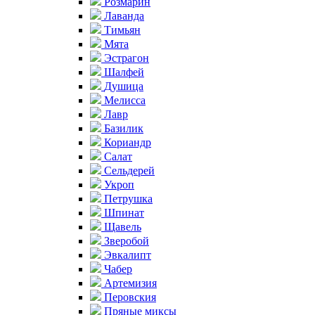
Розмарин
Лаванда
Тимьян
Мята
Эстрагон
Шалфей
Душица
Мелисса
Лавр
Базилик
Кориандр
Салат
Сельдерей
Укроп
Петрушка
Шпинат
Щавель
Зверобой
Эвкалипт
Чабер
Артемизия
Перовския
Пряные миксы