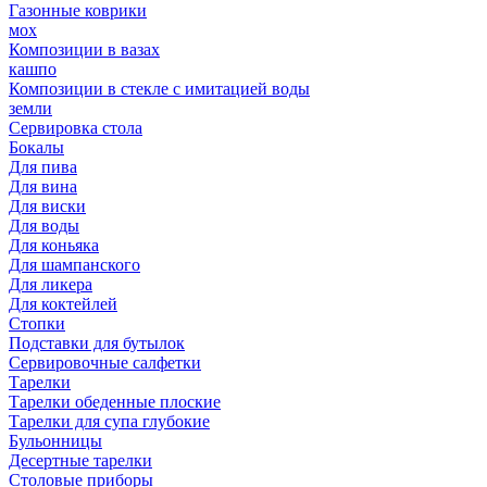
Газонные коврики
мох
Композиции в вазах
кашпо
Композиции в стекле с имитацией воды
земли
Сервировка стола
Бокалы
Для пива
Для вина
Для виски
Для воды
Для коньяка
Для шампанского
Для ликера
Для коктейлей
Стопки
Подставки для бутылок
Сервировочные салфетки
Тарелки
Тарелки обеденные плоские
Тарелки для супа глубокие
Бульонницы
Десертные тарелки
Столовые приборы