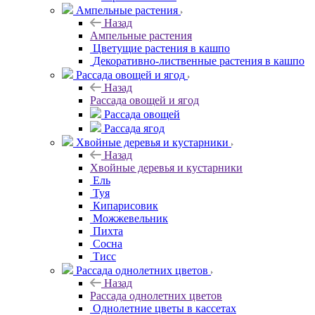
Ампельные растения
Назад
Ампельные растения
Цветущие растения в кашпо
Декоративно-лиственные растения в кашпо
Рассада овощей и ягод
Назад
Рассада овощей и ягод
Рассада овощей
Рассада ягод
Хвойные деревья и кустарники
Назад
Хвойные деревья и кустарники
Ель
Туя
Кипарисовик
Можжевельник
Пихта
Сосна
Тисc
Рассада однолетних цветов
Назад
Рассада однолетних цветов
Однолетние цветы в кассетах