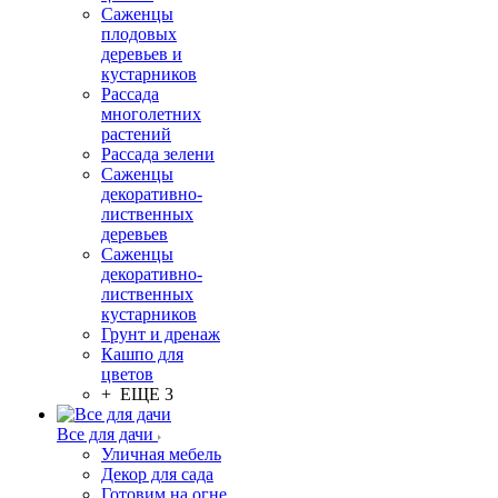
Саженцы
плодовых
деревьев и
кустарников
Рассада
многолетних
растений
Рассада зелени
Саженцы
декоративно-
лиственных
деревьев
Саженцы
декоративно-
лиственных
кустарников
Грунт и дренаж
Кашпо для
цветов
+ ЕЩЕ 3
Все для дачи
Уличная мебель
Декор для сада
Готовим на огне