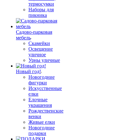
термосумки
Наборы для
пикника
Садово-парковая
мебель
Скамейки
Освещение
уличное
Урны уличные
Новый год!
Новогодние
фигурки
Искусственные
елки
Елочные
украшения
Рождественские
венки
Живые елки
Новогодние
подарки