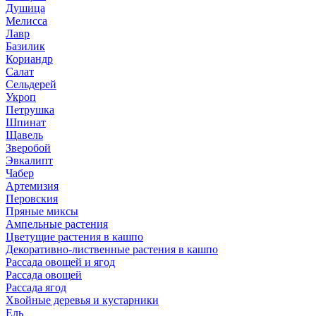
Душица
Мелисса
Лавр
Базилик
Кориандр
Салат
Сельдерей
Укроп
Петрушка
Шпинат
Щавель
Зверобой
Эвкалипт
Чабер
Артемизия
Перовския
Пряные миксы
Ампельные растения
Цветущие растения в кашпо
Декоративно-лиственные растения в кашпо
Рассада овощей и ягод
Рассада овощей
Рассада ягод
Хвойные деревья и кустарники
Ель