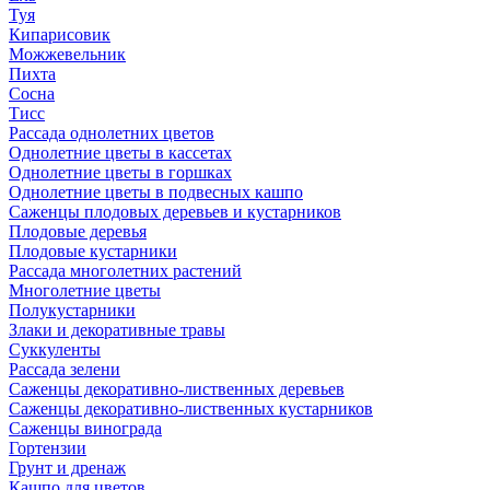
Туя
Кипарисовик
Можжевельник
Пихта
Сосна
Тисc
Рассада однолетних цветов
Однолетние цветы в кассетах
Однолетние цветы в горшках
Однолетние цветы в подвесных кашпо
Саженцы плодовых деревьев и кустарников
Плодовые деревья
Плодовые кустарники
Рассада многолетних растений
Многолетние цветы
Полукустарники
Злаки и декоративные травы
Суккуленты
Рассада зелени
Саженцы декоративно-лиственных деревьев
Саженцы декоративно-лиственных кустарников
Саженцы винограда
Гортензии
Грунт и дренаж
Кашпо для цветов