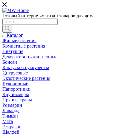
Готовый интернет-магазин товаров для дома
Каталог
Живые растения
Комнатные растения
Цветущие
Декоративно - лиственные
Бонсаи
Кактусы и суккуленты
Цитрусовые
Экзотические растения
Луковичные
Папоротники
Крупномеры
Пряные травы
Розмарин
Лаванда
Тимьян
Мята
Эстрагон
Шалфей