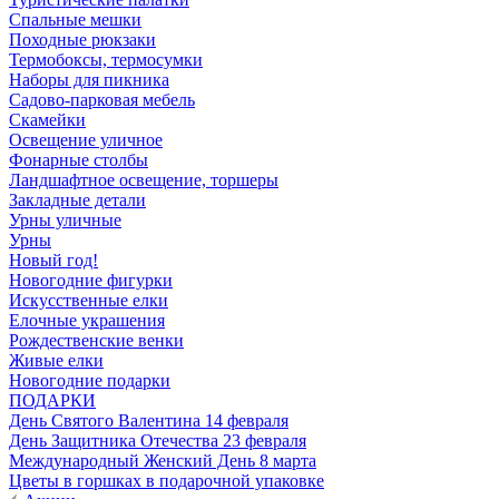
Спальные мешки
Походные рюкзаки
Термобоксы, термосумки
Наборы для пикника
Садово-парковая мебель
Скамейки
Освещение уличное
Фонарные столбы
Ландшафтное освещение, торшеры
Закладные детали
Урны уличные
Урны
Новый год!
Новогодние фигурки
Искусственные елки
Елочные украшения
Рождественские венки
Живые елки
Новогодние подарки
ПОДАРКИ
День Святого Валентина 14 февраля
День Защитника Отечества 23 февраля
Международный Женский День 8 марта
Цветы в горшках в подарочной упаковке