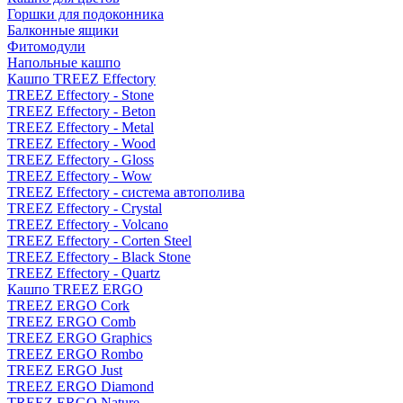
Горшки для подоконника
Балконные ящики
Фитомодули
Напольные кашпо
Кашпо TREEZ Effectory
TREEZ Effectory - Stone
TREEZ Effectory - Beton
TREEZ Effectory - Metal
TREEZ Effectory - Wood
TREEZ Effectory - Gloss
TREEZ Effectory - Wow
TREEZ Effectory - система автополива
TREEZ Effectory - Crystal
TREEZ Effectory - Volcano
TREEZ Effectory - Corten Steel
TREEZ Effectory - Black Stone
TREEZ Effectory - Quartz
Кашпо TREEZ ERGO
TREEZ ERGO Cork
TREEZ ERGO Comb
TREEZ ERGO Graphics
TREEZ ERGO Rombo
TREEZ ERGO Just
TREEZ ERGO Diamond
TREEZ ERGO Nature