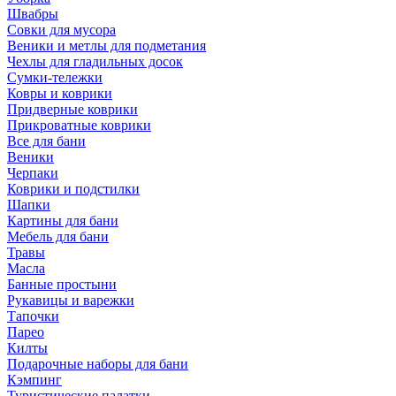
Швабры
Совки для мусора
Веники и метлы для подметания
Чехлы для гладильных досок
Сумки-тележки
Ковры и коврики
Придверные коврики
Прикроватные коврики
Все для бани
Веники
Черпаки
Коврики и подстилки
Шапки
Картины для бани
Мебель для бани
Травы
Масла
Банные простыни
Рукавицы и варежки
Тапочки
Парео
Килты
Подарочные наборы для бани
Кэмпинг
Туристические палатки