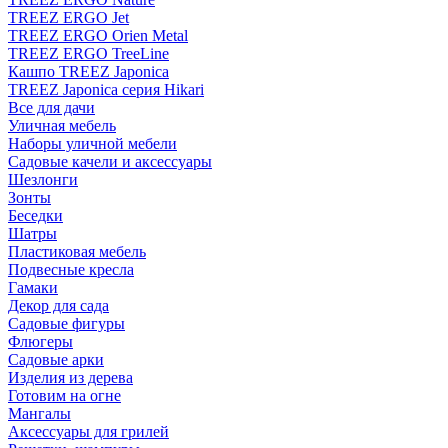
TREEZ ERGO Jet
TREEZ ERGO Orien Metal
TREEZ ERGO TreeLine
Кашпо TREEZ Japonica
TREEZ Japonica серия Hikari
Все для дачи
Уличная мебель
Наборы уличной мебели
Садовые качели и аксессуары
Шезлонги
Зонты
Беседки
Шатры
Пластиковая мебель
Подвесные кресла
Гамаки
Декор для сада
Садовые фигуры
Флюгеры
Садовые арки
Изделия из дерева
Готовим на огне
Мангалы
Аксессуары для грилей