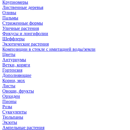
Крупномеры
Лиственные деревья
Оливы
Пальмы
Стриженные формы
Уличные растения
Фикусы и лонгифолии
Шеффлеры
Экзотические растения
Композиции в стекле с имитацией воды/земли
Цветы
Антуриумы
Ветки, коряги
Гортензия
Дополняющие
Корни, мох
Листы
Овощи, фрукты
Орхидеи
Пионы
Розы
Суккуленты
Тюльпаны
Экзоты
Ампельные растения