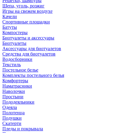
Решетки, шампуры
Щепа, уголь, розжиг
Игры на свежем воздухе
Качели
Спортивные площадки
Батуты
Компостеры
Биотуалеты и аксессуары
Биотуалеты
Аксессуары для биотуалетов
Средства для биотуалетов
Водосборники
Текстиль
Постельное белье
Комплекты постельного белья
Комфортеры
Наматрасники
Наволочки
Простыни
Пододеяльники
Одеяла
Полотенца
Подушки
Скатерти
Пледы и покрывала