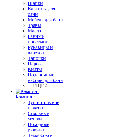
Шапки
Картины для
бани
Мебель для бани
Травы
Масла
Банные
простыни
Рукавицы и
варежки
Тапочки
Парео
Килты
Подарочные
наборы для бани
+ ЕЩЕ 4
Кэмпинг
Туристические
палатки
Спальные
мешки
Походные
рюкзаки
Термобоксы,