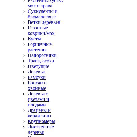
Растения, кусты,
мох и трава
Суккуленты и
бромелиевые
Ветки деревьев
Газонные
коврики/мох
Кусты
Горшечные
растения
Папоротники
Трава, осока
Цветущие
Деревья
Бамбуки
Бонсаи и
хвойные
Деревья с
цветами и
плодами
Драцены и
кордилины
Крупномеры
Лиственные
деревья