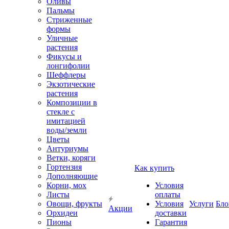
Оливы
Пальмы
Стриженные
формы
Уличные
растения
Фикусы и
лонгифолии
Шеффлеры
Экзотические
растения
Композиции в
стекле с
имитацией
воды/земли
Цветы
Антуриумы
Ветки, коряги
Гортензия
Как купить
Дополняющие
Корни, мох
Условия
Листы
оплаты
Овощи, фрукты
Условия
Услуги
Бло
Акции
Орхидеи
доставки
Пионы
Гарантия