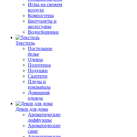
Игры на свежем
воздухе
Компостеры
Биотуалеты и
аксессуары
Водосборники
Текстиль
Постельное
белье
Одеяла
Полотенца
Подушки
Скатерти
Пледы и
покрывала
Домашняя
одежда
Декор для дома
Ароматические
диффузоры
Ароматические
саше
Ароматические