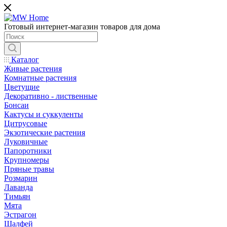
Готовый интернет-магазин товаров для дома
Каталог
Живые растения
Комнатные растения
Цветущие
Декоративно - лиственные
Бонсаи
Кактусы и суккуленты
Цитрусовые
Экзотические растения
Луковичные
Папоротники
Крупномеры
Пряные травы
Розмарин
Лаванда
Тимьян
Мята
Эстрагон
Шалфей