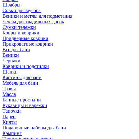
Швабры
Совки для мусора
Веники и метлы для подметания
Чехлы для гладильных досок
Сумки-тележки
Ковры и коврики
Придверные коврики
Прикроватные коврики
Все для бани
Веники
Черпаки
Коврики и подстилки
Шапки
Картины для бани
Мебель для бани
Травы
Масла
Банные простыни
Рукавицы и варежки
Тапочки
Парео
Килты
Подарочные наборы для бани
Кэмпинг
Туристические палатки