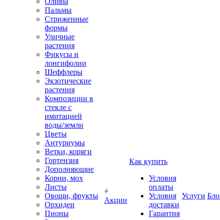
Оливы
Пальмы
Стриженные
формы
Уличные
растения
Фикусы и
лонгифолии
Шеффлеры
Экзотические
растения
Композиции в
стекле с
имитацией
воды/земли
Цветы
Антуриумы
Ветки, коряги
Гортензия
Как купить
Дополняющие
Корни, мох
Условия
Листы
оплаты
Овощи, фрукты
Условия
Услуги
Бло
Акции
Орхидеи
доставки
Пионы
Гарантия