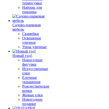
термосумки
Наборы для
пикника
Садово-парковая
мебель
Скамейки
Освещение
уличное
Урны уличные
Новый год!
Новогодние
фигурки
Искусственные
елки
Елочные
украшения
Рождественские
венки
Живые елки
Новогодние
подарки