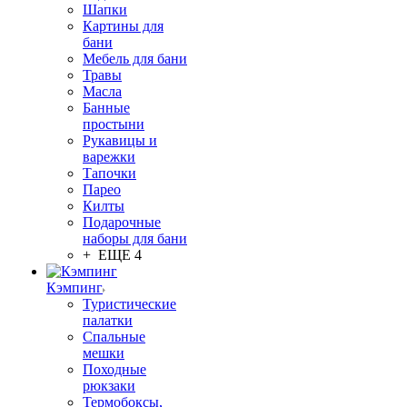
Шапки
Картины для
бани
Мебель для бани
Травы
Масла
Банные
простыни
Рукавицы и
варежки
Тапочки
Парео
Килты
Подарочные
наборы для бани
+ ЕЩЕ 4
Кэмпинг
Туристические
палатки
Спальные
мешки
Походные
рюкзаки
Термобоксы,