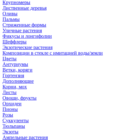
Крупномеры
Лиственные деревья
Оливы
Пальмы
Стриженные формы
Уличные растения
Фикусы и лонгифолии
Шеффлеры
Экзотические растения
Композиции в стекле с имитацией воды/земли
Цветы
Антуриумы
Ветки, коряги
Гортензия
Дополняющие
Корни, мох
Листы
Овощи, фрукты
Орхидеи
Пионы
Розы
Суккуленты
Тюльпаны
Экзоты
Ампельные растения