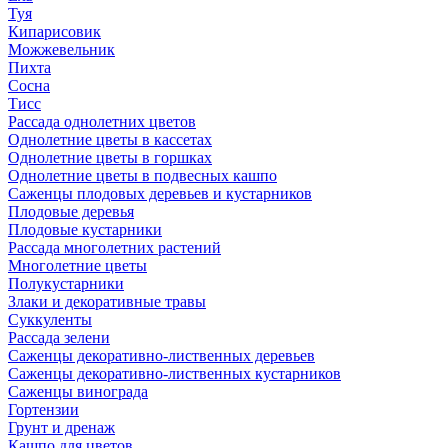
Туя
Кипарисовик
Можжевельник
Пихта
Сосна
Тисc
Рассада однолетних цветов
Однолетние цветы в кассетах
Однолетние цветы в горшках
Однолетние цветы в подвесных кашпо
Саженцы плодовых деревьев и кустарников
Плодовые деревья
Плодовые кустарники
Рассада многолетних растений
Многолетние цветы
Полукустарники
Злаки и декоративные травы
Суккуленты
Рассада зелени
Саженцы декоративно-лиственных деревьев
Саженцы декоративно-лиственных кустарников
Саженцы винограда
Гортензии
Грунт и дренаж
Кашпо для цветов