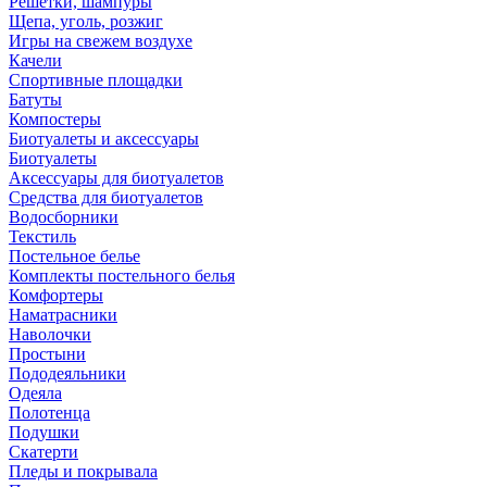
Решетки, шампуры
Щепа, уголь, розжиг
Игры на свежем воздухе
Качели
Спортивные площадки
Батуты
Компостеры
Биотуалеты и аксессуары
Биотуалеты
Аксессуары для биотуалетов
Средства для биотуалетов
Водосборники
Текстиль
Постельное белье
Комплекты постельного белья
Комфортеры
Наматрасники
Наволочки
Простыни
Пододеяльники
Одеяла
Полотенца
Подушки
Скатерти
Пледы и покрывала