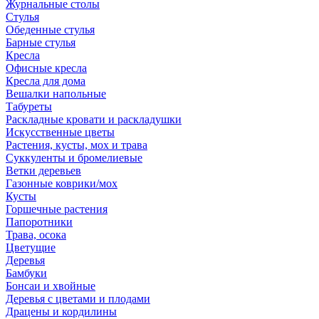
Журнальные столы
Стулья
Обеденные стулья
Барные стулья
Кресла
Офисные кресла
Кресла для дома
Вешалки напольные
Табуреты
Раскладные кровати и раскладушки
Искусственные цветы
Растения, кусты, мох и трава
Суккуленты и бромелиевые
Ветки деревьев
Газонные коврики/мох
Кусты
Горшечные растения
Папоротники
Трава, осока
Цветущие
Деревья
Бамбуки
Бонсаи и хвойные
Деревья с цветами и плодами
Драцены и кордилины