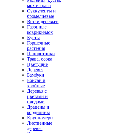
Растения, кусты,
мох и трава
Суккуленты и
бромелиевые
Ветки деревьев
Газонные
коврики/мох
Кусты
Горшечные
растения
Папоротники
Трава, осока
Цветущие
Деревья
Бамбуки
Бонсаи и
хвойные
Деревья с
цветами и
плодами
Драцены и
кордилины
Крупномеры
Лиственные
деревья