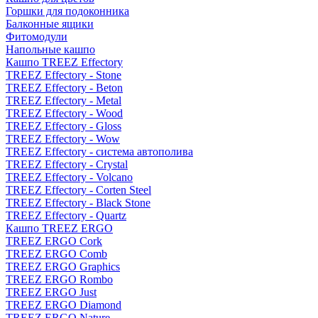
Горшки для подоконника
Балконные ящики
Фитомодули
Напольные кашпо
Кашпо TREEZ Effectory
TREEZ Effectory - Stone
TREEZ Effectory - Beton
TREEZ Effectory - Metal
TREEZ Effectory - Wood
TREEZ Effectory - Gloss
TREEZ Effectory - Wow
TREEZ Effectory - система автополива
TREEZ Effectory - Crystal
TREEZ Effectory - Volcano
TREEZ Effectory - Corten Steel
TREEZ Effectory - Black Stone
TREEZ Effectory - Quartz
Кашпо TREEZ ERGO
TREEZ ERGO Cork
TREEZ ERGO Comb
TREEZ ERGO Graphics
TREEZ ERGO Rombo
TREEZ ERGO Just
TREEZ ERGO Diamond
TREEZ ERGO Nature