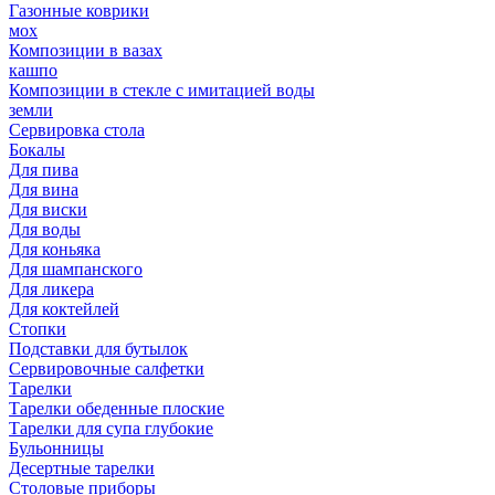
Газонные коврики
мох
Композиции в вазах
кашпо
Композиции в стекле с имитацией воды
земли
Сервировка стола
Бокалы
Для пива
Для вина
Для виски
Для воды
Для коньяка
Для шампанского
Для ликера
Для коктейлей
Стопки
Подставки для бутылок
Сервировочные салфетки
Тарелки
Тарелки обеденные плоские
Тарелки для супа глубокие
Бульонницы
Десертные тарелки
Столовые приборы