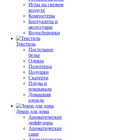
Игры на свежем
воздухе
Компостеры
Биотуалеты и
аксессуары
Водосборники
Текстиль
Постельное
белье
Одеяла
Полотенца
Подушки
Скатерти
Пледы и
покрывала
Домашняя
одежда
Декор для дома
Ароматические
диффузоры
Ароматические
саше
Ароматические