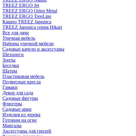
TREEZ ERGO Jet
TREEZ ERGO Orien Metal
TREEZ ERGO TreeLine
Кашпо TREEZ Japonica
TREEZ Japonica серия Hikari
Все для дачи
Уличная мебель
Наборы уличной мебели
Садовые качели и аксессуары
Шезлонги
Зонты
Беседки
Шатры
Пластиковая мебель
Подвесные кресла
Гамаки
Декор для сада
Садовые фигуры
Флюгеры
Садовые арки
Изделия из дерева
Готовим на огне
Мангалы
Аксессуары для грилей