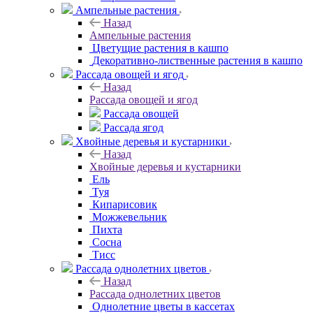
Ампельные растения
Назад
Ампельные растения
Цветущие растения в кашпо
Декоративно-лиственные растения в кашпо
Рассада овощей и ягод
Назад
Рассада овощей и ягод
Рассада овощей
Рассада ягод
Хвойные деревья и кустарники
Назад
Хвойные деревья и кустарники
Ель
Туя
Кипарисовик
Можжевельник
Пихта
Сосна
Тисc
Рассада однолетних цветов
Назад
Рассада однолетних цветов
Однолетние цветы в кассетах