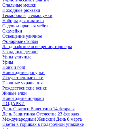
Спальные мешки
Походные рюкзаки
Термобоксы, термосумки
Наборы для пикника
Садово-парковая мебель
Скамейки
Освещение уличное
Фонарные столбы
Ландшафтное освещение, торшеры
Закладные детали
Урны уличные
Урны
Новый год!
Новогодние фигурки
Искусственные елки
Елочные украшения
Рождественские венки
Живые елки
Новогодние подарки
ПОДАРКИ
День Святого Валентина 14 февраля
День Защитника Отечества 23 февраля
Международный Женский День 8 марта
Цветы в горшках в подарочной упаковке