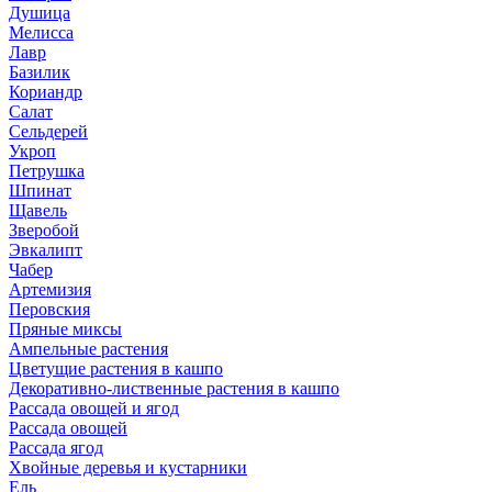
Душица
Мелисса
Лавр
Базилик
Кориандр
Салат
Сельдерей
Укроп
Петрушка
Шпинат
Щавель
Зверобой
Эвкалипт
Чабер
Артемизия
Перовския
Пряные миксы
Ампельные растения
Цветущие растения в кашпо
Декоративно-лиственные растения в кашпо
Рассада овощей и ягод
Рассада овощей
Рассада ягод
Хвойные деревья и кустарники
Ель