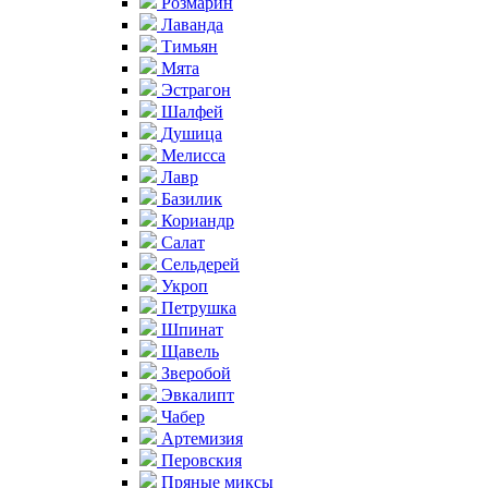
Розмарин
Лаванда
Тимьян
Мята
Эстрагон
Шалфей
Душица
Мелисса
Лавр
Базилик
Кориандр
Салат
Сельдерей
Укроп
Петрушка
Шпинат
Щавель
Зверобой
Эвкалипт
Чабер
Артемизия
Перовския
Пряные миксы