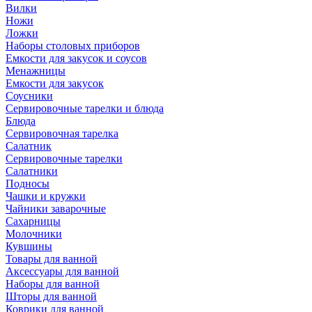
Вилки
Ножи
Ложки
Наборы столовых приборов
Емкости для закусок и соусов
Менажницы
Емкости для закусок
Соусники
Сервировочные тарелки и блюда
Блюда
Сервировочная тарелка
Салатник
Сервировочные тарелки
Салатники
Подносы
Чашки и кружки
Чайники заварочные
Сахарницы
Молочники
Кувшины
Товары для ванной
Аксессуары для ванной
Наборы для ванной
Шторы для ванной
Коврики для ванной