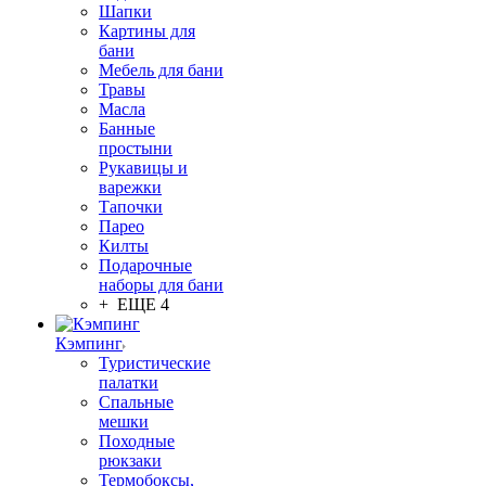
Шапки
Картины для
бани
Мебель для бани
Травы
Масла
Банные
простыни
Рукавицы и
варежки
Тапочки
Парео
Килты
Подарочные
наборы для бани
+ ЕЩЕ 4
Кэмпинг
Туристические
палатки
Спальные
мешки
Походные
рюкзаки
Термобоксы,