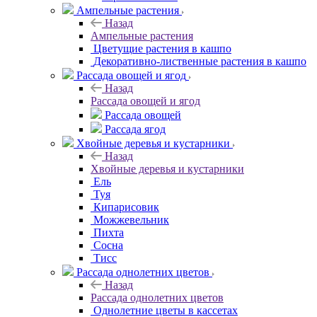
Ампельные растения
Назад
Ампельные растения
Цветущие растения в кашпо
Декоративно-лиственные растения в кашпо
Рассада овощей и ягод
Назад
Рассада овощей и ягод
Рассада овощей
Рассада ягод
Хвойные деревья и кустарники
Назад
Хвойные деревья и кустарники
Ель
Туя
Кипарисовик
Можжевельник
Пихта
Сосна
Тисc
Рассада однолетних цветов
Назад
Рассада однолетних цветов
Однолетние цветы в кассетах