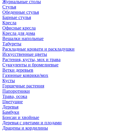
Журнальные столы
Стулья
Обеденные стулья
Барные стулья
Кресла
Офисные кресла
Кресла для дома
Вешалки напольные
Табуреты
Раскладные кровати и раскладушки
Искусственные цветы
Растения, кусты, мох и трава
Суккуленты и бромелиевые
Ветки деревьев
Газонные коврики/мох
Кусты
Горшечные растения
Папоротники
Трава, осока
Цветущие
Деревья
Бамбуки
Бонсаи и хвойные
Деревья с цветами и плодами
Драцены и кордилины