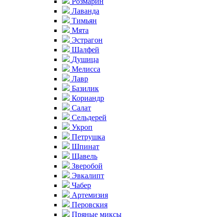
Розмарин
Лаванда
Тимьян
Мята
Эстрагон
Шалфей
Душица
Мелисса
Лавр
Базилик
Кориандр
Салат
Сельдерей
Укроп
Петрушка
Шпинат
Щавель
Зверобой
Эвкалипт
Чабер
Артемизия
Перовския
Пряные миксы