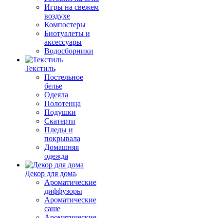
Игры на свежем
воздухе
Компостеры
Биотуалеты и
аксессуары
Водосборники
Текстиль
Постельное
белье
Одеяла
Полотенца
Подушки
Скатерти
Пледы и
покрывала
Домашняя
одежда
Декор для дома
Ароматические
диффузоры
Ароматические
саше
Ароматические