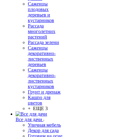
Саженцы
плодовых
деревьев и
кустарников
Рассада
многолетних
растений
Рассада зелени
Саженцы
декоративно-
лиственных
деревьев
Саженцы
декоративно-
лиственных
кустарников
Грунт и дренаж
Кашпо для
цветов
+ ЕЩЕ 3
Все для дачи
Уличная мебель
Декор для сада
Готовим на огне