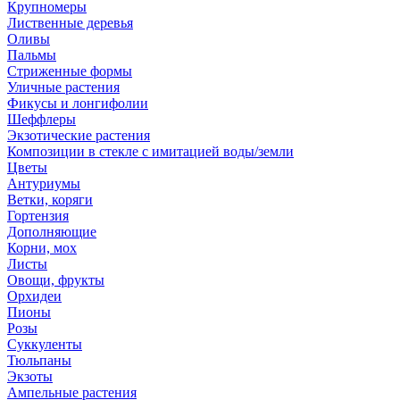
Крупномеры
Лиственные деревья
Оливы
Пальмы
Стриженные формы
Уличные растения
Фикусы и лонгифолии
Шеффлеры
Экзотические растения
Композиции в стекле с имитацией воды/земли
Цветы
Антуриумы
Ветки, коряги
Гортензия
Дополняющие
Корни, мох
Листы
Овощи, фрукты
Орхидеи
Пионы
Розы
Суккуленты
Тюльпаны
Экзоты
Ампельные растения