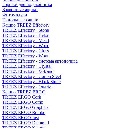
Горшки для подоконника
Балконные ящики
Фитомодули
Напольные кашпо
Кашпо TREEZ Effectory
TREEZ Effectory - Stone
TREEZ Effectory - Beton
TREEZ Effectory - Metal
TREEZ Effectory - Wood
TREEZ Effectory - Gloss
TREEZ Effectory - Wow
TREEZ Effectory - система автополива
TREEZ Effectory - Crystal
TREEZ Effectory - Volcano
TREEZ Effectory - Corten Steel
TREEZ Effectory - Black Stone
TREEZ Effectory - Quartz
Кашпо TREEZ ERGO
TREEZ ERGO Cork
TREEZ ERGO Comb
TREEZ ERGO Graphics
TREEZ ERGO Rombo
TREEZ ERGO Just
TREEZ ERGO Diamond
TREEZ ERGO Nature