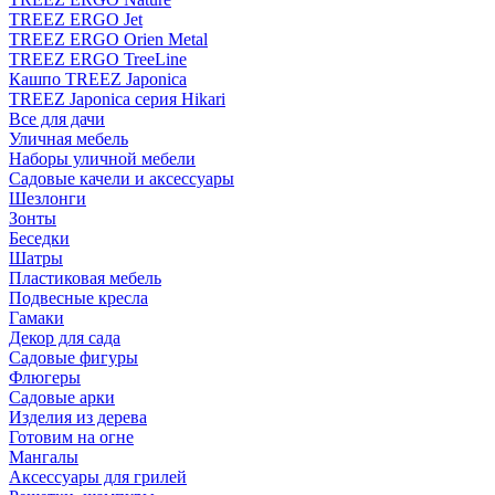
TREEZ ERGO Jet
TREEZ ERGO Orien Metal
TREEZ ERGO TreeLine
Кашпо TREEZ Japonica
TREEZ Japonica серия Hikari
Все для дачи
Уличная мебель
Наборы уличной мебели
Садовые качели и аксессуары
Шезлонги
Зонты
Беседки
Шатры
Пластиковая мебель
Подвесные кресла
Гамаки
Декор для сада
Садовые фигуры
Флюгеры
Садовые арки
Изделия из дерева
Готовим на огне
Мангалы
Аксессуары для грилей