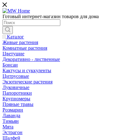
Готовый интернет-магазин товаров для дома
Каталог
Живые растения
Комнатные растения
Цветущие
Декоративно - лиственные
Бонсаи
Кактусы и суккуленты
Цитрусовые
Экзотические растения
Луковичные
Папоротники
Крупномеры
Пряные травы
Розмарин
Лаванда
Тимьян
Мята
Эстрагон
Шалфей