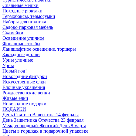
Спальные мешки
Походные рюкзаки
Термобоксы, термосумки
Наборы для пикника
Садово-парковая мебель
Скамейки
Освещение уличное
Фонарные столбы
Ландшафтное освещение, торшеры
Закладные детали
Урны уличные
Урны
Новый год!
Новогодние фигурки
Искусственные елки
Елочные украшения
Рождественские венки
Живые елки
Новогодние подарки
ПОДАРКИ
День Святого Валентина 14 февраля
День Защитника Отечества 23 февраля
Международный Женский День 8 марта
Цветы в горшках в подарочной упаковке