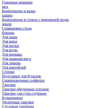
Газонные коврики
мох
Композиции в вазах
кашпо
Композиции в стекле с имитацией воды
земли
Сервировка стола
Бокалы
Для пива
Для вина
Для виски
Для воды
Для коньяка
Для шампанского
Для ликера
Для коктейлей
Стопки
Подставки для бутылок
Сервировочные салфетки
Тарелки
Тарелки обеденные плоские
Тарелки для супа глубокие
Бульонницы
Десертные тарелки
Столовые приборы