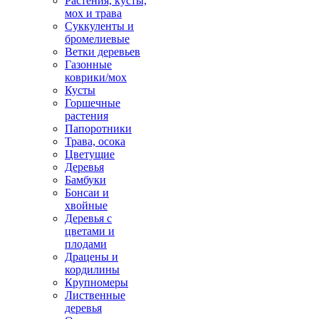
Растения, кусты,
мох и трава
Суккуленты и
бромелиевые
Ветки деревьев
Газонные
коврики/мох
Кусты
Горшечные
растения
Папоротники
Трава, осока
Цветущие
Деревья
Бамбуки
Бонсаи и
хвойные
Деревья с
цветами и
плодами
Драцены и
кордилины
Крупномеры
Лиственные
деревья