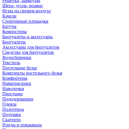
Решетки, шампуры
Щепа, уголь, розжиг
Игры на свежем воздухе
Качели
Спортивные площадки
Батуты
Компостеры
Биотуалеты и аксессуары
Биотуалеты
Аксессуары для биотуалетов
Средства для биотуалетов
Водосборники
Текстиль
Постельное белье
Комплекты постельного белья
Комфортеры
Наматрасники
Наволочки
Простыни
Пододеяльники
Одеяла
Полотенца
Подушки
Скатерти
Пледы и покрывала