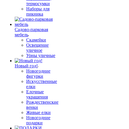
термосумки
Наборы для
пикника
Садово-парковая
мебель
Скамейки
Освещение
уличное
Урны уличные
Новый год!
Новогодние
фигурки
Искусственные
елки
Елочные
украшения
Рождественские
венки
Живые елки
Новогодние
подарки