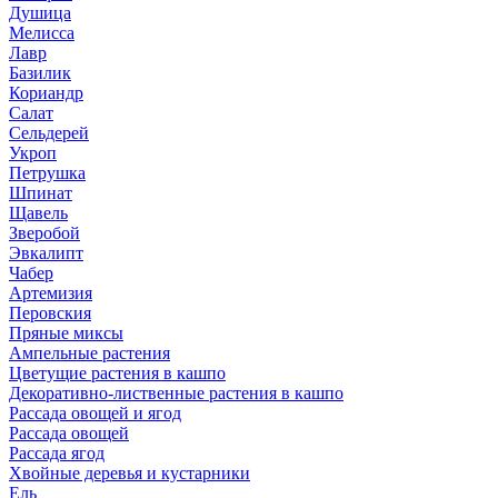
Душица
Мелисса
Лавр
Базилик
Кориандр
Салат
Сельдерей
Укроп
Петрушка
Шпинат
Щавель
Зверобой
Эвкалипт
Чабер
Артемизия
Перовския
Пряные миксы
Ампельные растения
Цветущие растения в кашпо
Декоративно-лиственные растения в кашпо
Рассада овощей и ягод
Рассада овощей
Рассада ягод
Хвойные деревья и кустарники
Ель