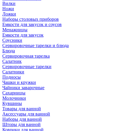
Вилки
Ножи
Ложки
Наборы столовых приборов
Емкости для закусок и соусов
Менажницы
Емкости для закусок
Соусники
Сервировочные тарелки и блюда
Блюда
Сервировочная тарелка
Салатник
Сервировочные тарелки
Салатники
Подносы
Чашки и кружки
Чайники заварочные
Сахарницы
Молочники
Кувшины
Товары для ванной
Аксессуары для ванной
Наборы для ванной
Шторы для ванной
Коврики для ванной