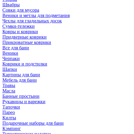
Швабры
Совки для мусора
Веники и метлы для подметания
Чехлы для гладильных досок
Сумки-тележки
Ковры и коврики
Придверные коврики
Прикроватные коврики
Все для бани
Веники
Черпаки
Коврики и подстилки
Шапки
Картины для бани
Мебель для бани
Травы
Масла
Банные простыни
Рукавицы и варежки
Тапочки
Парео
Килты
Подарочные наборы для бани
Кэмпинг
Туристические палатки