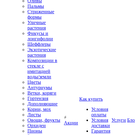
Оливы
Пальмы
Стриженные
формы
Уличные
растения
Фикусы и
лонгифолии
Шеффлеры
Экзотические
растения
Композиции в
стекле с
имитацией
воды/земли
Цветы
Антуриумы
Ветки, коряги
Гортензия
Как купить
Дополняющие
Корни, мох
Условия
Листы
оплаты
Овощи, фрукты
Условия
Услуги
Бло
Акции
Орхидеи
доставки
Пионы
Гарантия