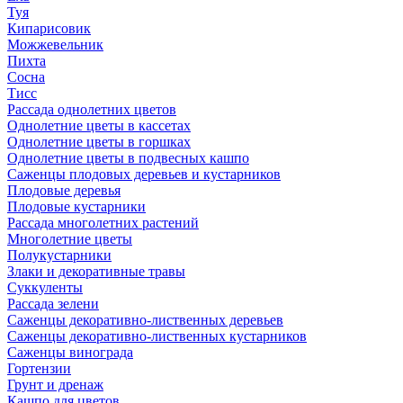
Туя
Кипарисовик
Можжевельник
Пихта
Сосна
Тисc
Рассада однолетних цветов
Однолетние цветы в кассетах
Однолетние цветы в горшках
Однолетние цветы в подвесных кашпо
Саженцы плодовых деревьев и кустарников
Плодовые деревья
Плодовые кустарники
Рассада многолетних растений
Многолетние цветы
Полукустарники
Злаки и декоративные травы
Суккуленты
Рассада зелени
Саженцы декоративно-лиственных деревьев
Саженцы декоративно-лиственных кустарников
Саженцы винограда
Гортензии
Грунт и дренаж
Кашпо для цветов