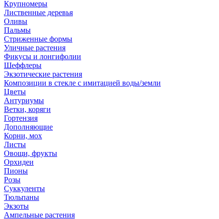
Крупномеры
Лиственные деревья
Оливы
Пальмы
Стриженные формы
Уличные растения
Фикусы и лонгифолии
Шеффлеры
Экзотические растения
Композиции в стекле с имитацией воды/земли
Цветы
Антуриумы
Ветки, коряги
Гортензия
Дополняющие
Корни, мох
Листы
Овощи, фрукты
Орхидеи
Пионы
Розы
Суккуленты
Тюльпаны
Экзоты
Ампельные растения