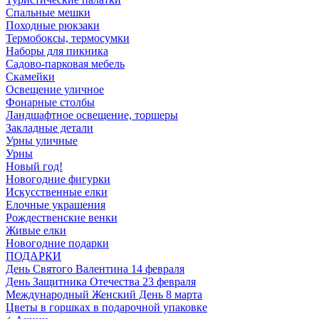
Спальные мешки
Походные рюкзаки
Термобоксы, термосумки
Наборы для пикника
Садово-парковая мебель
Скамейки
Освещение уличное
Фонарные столбы
Ландшафтное освещение, торшеры
Закладные детали
Урны уличные
Урны
Новый год!
Новогодние фигурки
Искусственные елки
Елочные украшения
Рождественские венки
Живые елки
Новогодние подарки
ПОДАРКИ
День Святого Валентина 14 февраля
День Защитника Отечества 23 февраля
Международный Женский День 8 марта
Цветы в горшках в подарочной упаковке