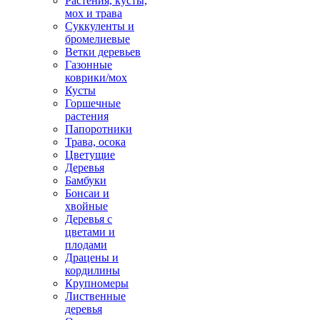
Растения, кусты,
мох и трава
Суккуленты и
бромелиевые
Ветки деревьев
Газонные
коврики/мох
Кусты
Горшечные
растения
Папоротники
Трава, осока
Цветущие
Деревья
Бамбуки
Бонсаи и
хвойные
Деревья с
цветами и
плодами
Драцены и
кордилины
Крупномеры
Лиственные
деревья