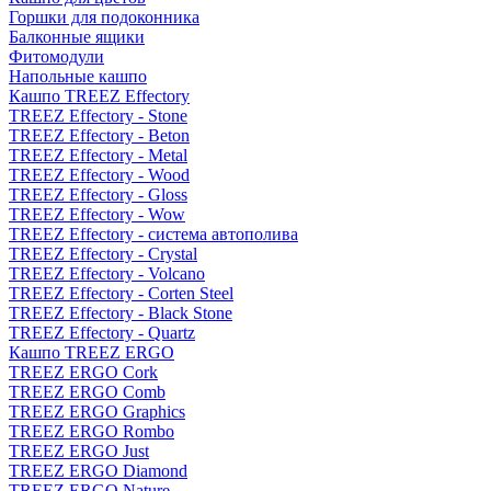
Горшки для подоконника
Балконные ящики
Фитомодули
Напольные кашпо
Кашпо TREEZ Effectory
TREEZ Effectory - Stone
TREEZ Effectory - Beton
TREEZ Effectory - Metal
TREEZ Effectory - Wood
TREEZ Effectory - Gloss
TREEZ Effectory - Wow
TREEZ Effectory - система автополива
TREEZ Effectory - Crystal
TREEZ Effectory - Volcano
TREEZ Effectory - Corten Steel
TREEZ Effectory - Black Stone
TREEZ Effectory - Quartz
Кашпо TREEZ ERGO
TREEZ ERGO Cork
TREEZ ERGO Comb
TREEZ ERGO Graphics
TREEZ ERGO Rombo
TREEZ ERGO Just
TREEZ ERGO Diamond
TREEZ ERGO Nature