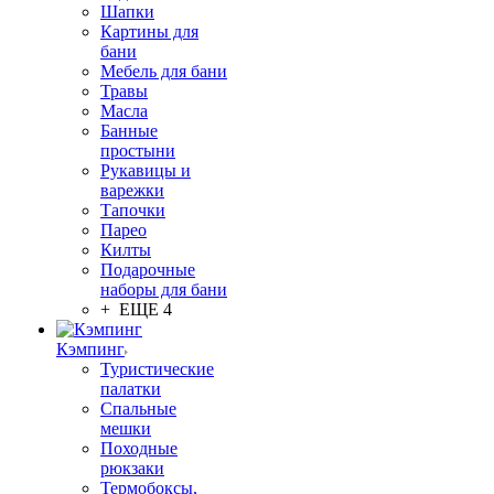
Шапки
Картины для
бани
Мебель для бани
Травы
Масла
Банные
простыни
Рукавицы и
варежки
Тапочки
Парео
Килты
Подарочные
наборы для бани
+ ЕЩЕ 4
Кэмпинг
Туристические
палатки
Спальные
мешки
Походные
рюкзаки
Термобоксы,