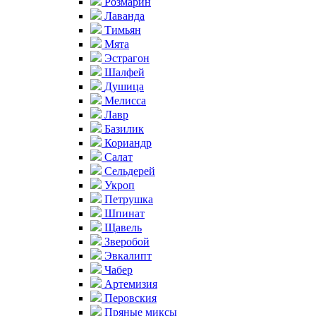
Розмарин
Лаванда
Тимьян
Мята
Эстрагон
Шалфей
Душица
Мелисса
Лавр
Базилик
Кориандр
Салат
Сельдерей
Укроп
Петрушка
Шпинат
Щавель
Зверобой
Эвкалипт
Чабер
Артемизия
Перовския
Пряные миксы