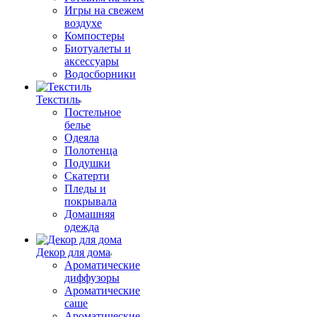
Игры на свежем
воздухе
Компостеры
Биотуалеты и
аксессуары
Водосборники
Текстиль
Постельное
белье
Одеяла
Полотенца
Подушки
Скатерти
Пледы и
покрывала
Домашняя
одежда
Декор для дома
Ароматические
диффузоры
Ароматические
саше
Ароматические