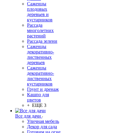
Саженцы
плодовых
деревьев и
кустарников
Рассада
многолетних
растений
Рассада зелени
Саженцы
декоративно-
лиственных
деревьев
Саженцы
декоративно-
лиственных
кустарников
Грунт и дренаж
Кашпо для
цветов
+ ЕЩЕ 3
Все для дачи
Уличная мебель
Декор для сада
Готовим на огне