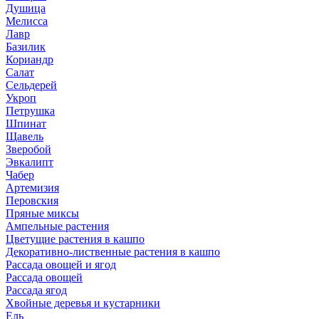
Душица
Мелисса
Лавр
Базилик
Кориандр
Салат
Сельдерей
Укроп
Петрушка
Шпинат
Щавель
Зверобой
Эвкалипт
Чабер
Артемизия
Перовския
Пряные миксы
Ампельные растения
Цветущие растения в кашпо
Декоративно-лиственные растения в кашпо
Рассада овощей и ягод
Рассада овощей
Рассада ягод
Хвойные деревья и кустарники
Ель