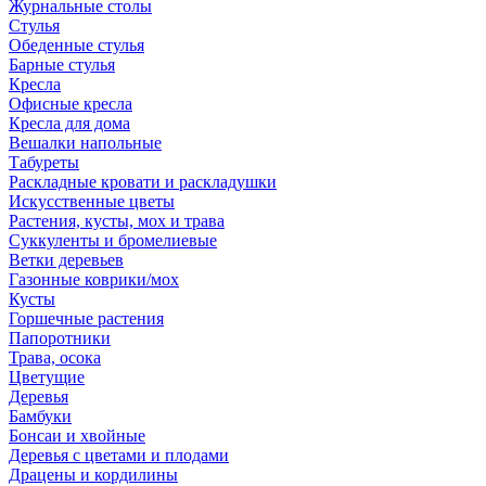
Журнальные столы
Стулья
Обеденные стулья
Барные стулья
Кресла
Офисные кресла
Кресла для дома
Вешалки напольные
Табуреты
Раскладные кровати и раскладушки
Искусственные цветы
Растения, кусты, мох и трава
Суккуленты и бромелиевые
Ветки деревьев
Газонные коврики/мох
Кусты
Горшечные растения
Папоротники
Трава, осока
Цветущие
Деревья
Бамбуки
Бонсаи и хвойные
Деревья с цветами и плодами
Драцены и кордилины