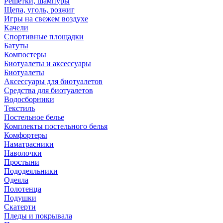
Решетки, шампуры
Щепа, уголь, розжиг
Игры на свежем воздухе
Качели
Спортивные площадки
Батуты
Компостеры
Биотуалеты и аксессуары
Биотуалеты
Аксессуары для биотуалетов
Средства для биотуалетов
Водосборники
Текстиль
Постельное белье
Комплекты постельного белья
Комфортеры
Наматрасники
Наволочки
Простыни
Пододеяльники
Одеяла
Полотенца
Подушки
Скатерти
Пледы и покрывала