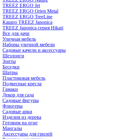
TREEZ ERGO Jet
TREEZ ERGO Orien Metal
TREEZ ERGO TreeLine
Кашпо TREEZ Japonica
TREEZ Japonica серия Hikari
Все для дачи
Уличная мебель
Наборы уличной мебели
Садовые качели и аксессуары
Шезлонги
Зонты
Беседки
Шатры
Пластиковая мебель
Подвесные кресла
Гамаки
Декор для сада
Садовые фигуры
Флюгеры
Садовые арки
Изделия из дерева
Готовим на огне
Мангалы
Аксессуары для грилей