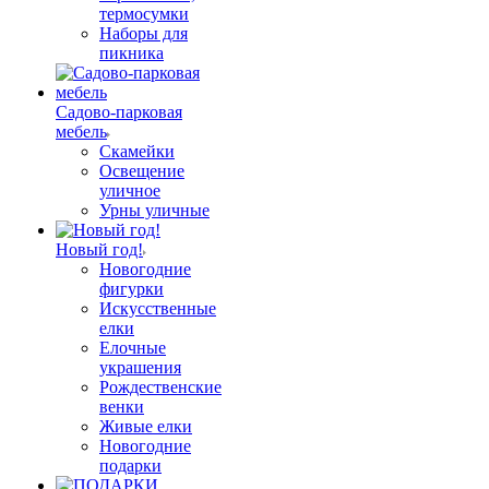
термосумки
Наборы для
пикника
Садово-парковая
мебель
Скамейки
Освещение
уличное
Урны уличные
Новый год!
Новогодние
фигурки
Искусственные
елки
Елочные
украшения
Рождественские
венки
Живые елки
Новогодние
подарки