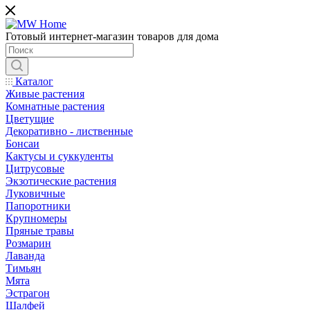
Готовый интернет-магазин товаров для дома
Каталог
Живые растения
Комнатные растения
Цветущие
Декоративно - лиственные
Бонсаи
Кактусы и суккуленты
Цитрусовые
Экзотические растения
Луковичные
Папоротники
Крупномеры
Пряные травы
Розмарин
Лаванда
Тимьян
Мята
Эстрагон
Шалфей