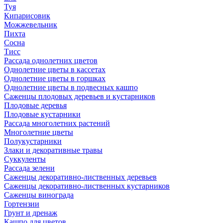
Туя
Кипарисовик
Можжевельник
Пихта
Сосна
Тисc
Рассада однолетних цветов
Однолетние цветы в кассетах
Однолетние цветы в горшках
Однолетние цветы в подвесных кашпо
Саженцы плодовых деревьев и кустарников
Плодовые деревья
Плодовые кустарники
Рассада многолетних растений
Многолетние цветы
Полукустарники
Злаки и декоративные травы
Суккуленты
Рассада зелени
Саженцы декоративно-лиственных деревьев
Саженцы декоративно-лиственных кустарников
Саженцы винограда
Гортензии
Грунт и дренаж
Кашпо для цветов