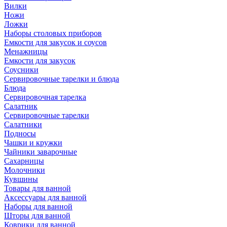
Вилки
Ножи
Ложки
Наборы столовых приборов
Емкости для закусок и соусов
Менажницы
Емкости для закусок
Соусники
Сервировочные тарелки и блюда
Блюда
Сервировочная тарелка
Салатник
Сервировочные тарелки
Салатники
Подносы
Чашки и кружки
Чайники заварочные
Сахарницы
Молочники
Кувшины
Товары для ванной
Аксессуары для ванной
Наборы для ванной
Шторы для ванной
Коврики для ванной