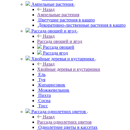
Ампельные растения
Назад
Ампельные растения
Цветущие растения в кашпо
Декоративно-лиственные растения в кашпо
Рассада овощей и ягод
Назад
Рассада овощей и ягод
Рассада овощей
Рассада ягод
Хвойные деревья и кустарники
Назад
Хвойные деревья и кустарники
Ель
Туя
Кипарисовик
Можжевельник
Пихта
Сосна
Тисc
Рассада однолетних цветов
Назад
Рассада однолетних цветов
Однолетние цветы в кассетах