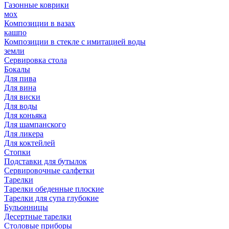
Газонные коврики
мох
Композиции в вазах
кашпо
Композиции в стекле с имитацией воды
земли
Сервировка стола
Бокалы
Для пива
Для вина
Для виски
Для воды
Для коньяка
Для шампанского
Для ликера
Для коктейлей
Стопки
Подставки для бутылок
Сервировочные салфетки
Тарелки
Тарелки обеденные плоские
Тарелки для супа глубокие
Бульонницы
Десертные тарелки
Столовые приборы