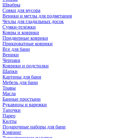
Швабры
Совки для мусора
Веники и метлы для подметания
Чехлы для гладильных досок
Сумки-тележки
Ковры и коврики
Придверные коврики
Прикроватные коврики
Все для бани
Веники
Черпаки
Коврики и подстилки
Шапки
Картины для бани
Мебель для бани
Травы
Масла
Банные простыни
Рукавицы и варежки
Тапочки
Парео
Килты
Подарочные наборы для бани
Кэмпинг
Туристические палатки