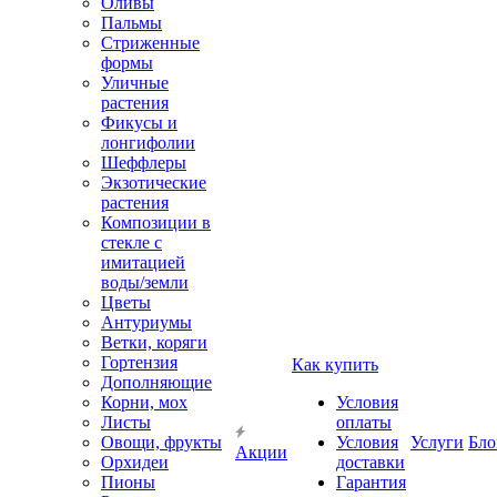
Оливы
Пальмы
Стриженные
формы
Уличные
растения
Фикусы и
лонгифолии
Шеффлеры
Экзотические
растения
Композиции в
стекле с
имитацией
воды/земли
Цветы
Антуриумы
Ветки, коряги
Гортензия
Как купить
Дополняющие
Корни, мох
Условия
Листы
оплаты
Овощи, фрукты
Условия
Услуги
Бло
Акции
Орхидеи
доставки
Пионы
Гарантия