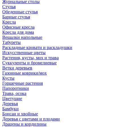
Журнальные столы
Стулья
Обеденные стулья
Барные стулья
Кресла
Офисные кресла
Кресла для дома
Вешалки напольные
Табуреты
Раскладные кровати и раскладушки
Искусственные цветы
Растения, кусты, мох и трава
Суккуленты и бромелиевые
Ветки деревьев
Газонные коврики/мох
Кусты
Горшечные растения
Папоротники
Трава, осока
Цветущие
Деревья
Бамбуки
Бонсаи и хвойные
Деревья с цветами и плодами
Драцены и кордилины