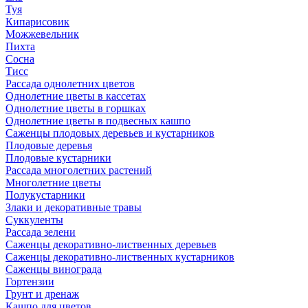
Туя
Кипарисовик
Можжевельник
Пихта
Сосна
Тисc
Рассада однолетних цветов
Однолетние цветы в кассетах
Однолетние цветы в горшках
Однолетние цветы в подвесных кашпо
Саженцы плодовых деревьев и кустарников
Плодовые деревья
Плодовые кустарники
Рассада многолетних растений
Многолетние цветы
Полукустарники
Злаки и декоративные травы
Суккуленты
Рассада зелени
Саженцы декоративно-лиственных деревьев
Саженцы декоративно-лиственных кустарников
Саженцы винограда
Гортензии
Грунт и дренаж
Кашпо для цветов