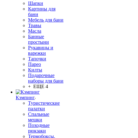
Шапки
Картины для
бани
Мебель для бани
Травы
Масла
Банные
простыни
Рукавицы и
варежки
Тапочки
Парео
Килты
Подарочные
наборы для бани
+ ЕЩЕ 4
Кэмпинг
Туристические
палатки
Спальные
мешки
Походные
рюкзаки
Термобоксы,