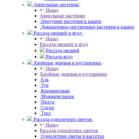
Ампельные растения
Назад
Ампельные растения
Цветущие растения в кашпо
Декоративно-лиственные растения в кашпо
Рассада овощей и ягод
Назад
Рассада овощей и ягод
Рассада овощей
Рассада ягод
Хвойные деревья и кустарники
Назад
Хвойные деревья и кустарники
Ель
Туя
Кипарисовик
Можжевельник
Пихта
Сосна
Тисc
Рассада однолетних цветов
Назад
Рассада однолетних цветов
Однолетние цветы в кассетах