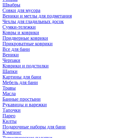
Швабры
Совки для мусора
Веники и метлы для подметания
Чехлы для гладильных досок
Сумки-тележки
Ковры и коврики
Придверные коврики
Прикроватные коврики
Все для бани
Веники
Черпаки
Коврики и подстилки
Шапки
Картины для бани
Мебель для бани
Травы
Масла
Банные простыни
Рукавицы и варежки
Тапочки
Парео
Килты
Подарочные наборы для бани
Кэмпинг
Туристические палатки