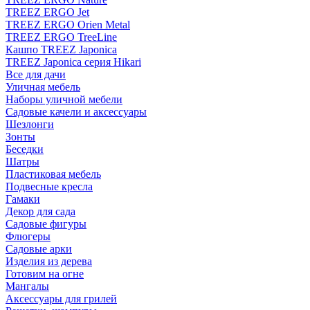
TREEZ ERGO Jet
TREEZ ERGO Orien Metal
TREEZ ERGO TreeLine
Кашпо TREEZ Japonica
TREEZ Japonica серия Hikari
Все для дачи
Уличная мебель
Наборы уличной мебели
Садовые качели и аксессуары
Шезлонги
Зонты
Беседки
Шатры
Пластиковая мебель
Подвесные кресла
Гамаки
Декор для сада
Садовые фигуры
Флюгеры
Садовые арки
Изделия из дерева
Готовим на огне
Мангалы
Аксессуары для грилей