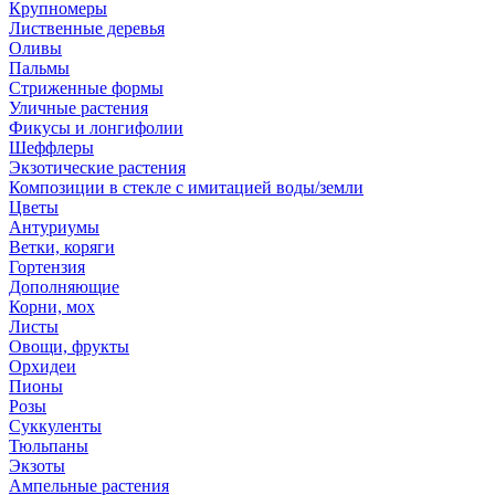
Крупномеры
Лиственные деревья
Оливы
Пальмы
Стриженные формы
Уличные растения
Фикусы и лонгифолии
Шеффлеры
Экзотические растения
Композиции в стекле с имитацией воды/земли
Цветы
Антуриумы
Ветки, коряги
Гортензия
Дополняющие
Корни, мох
Листы
Овощи, фрукты
Орхидеи
Пионы
Розы
Суккуленты
Тюльпаны
Экзоты
Ампельные растения