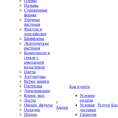
Оливы
Пальмы
Стриженные
формы
Уличные
растения
Фикусы и
лонгифолии
Шеффлеры
Экзотические
растения
Композиции в
стекле с
имитацией
воды/земли
Цветы
Антуриумы
Ветки, коряги
Гортензия
Как купить
Дополняющие
Корни, мох
Условия
Листы
оплаты
Овощи, фрукты
Условия
Услуги
Бло
Акции
Орхидеи
доставки
Пионы
Гарантия