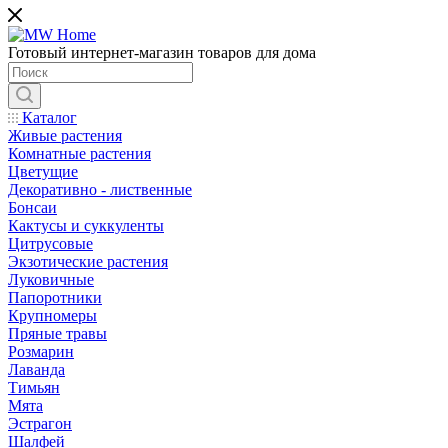
Готовый интернет-магазин товаров для дома
Каталог
Живые растения
Комнатные растения
Цветущие
Декоративно - лиственные
Бонсаи
Кактусы и суккуленты
Цитрусовые
Экзотические растения
Луковичные
Папоротники
Крупномеры
Пряные травы
Розмарин
Лаванда
Тимьян
Мята
Эстрагон
Шалфей