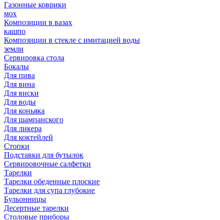
Газонные коврики
мох
Композиции в вазах
кашпо
Композиции в стекле с имитацией воды
земли
Сервировка стола
Бокалы
Для пива
Для вина
Для виски
Для воды
Для коньяка
Для шампанского
Для ликера
Для коктейлей
Стопки
Подставки для бутылок
Сервировочные салфетки
Тарелки
Тарелки обеденные плоские
Тарелки для супа глубокие
Бульонницы
Десертные тарелки
Столовые приборы