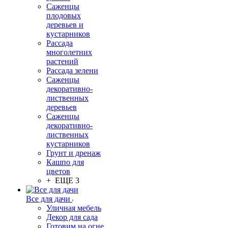
Саженцы
плодовых
деревьев и
кустарников
Рассада
многолетних
растений
Рассада зелени
Саженцы
декоративно-
лиственных
деревьев
Саженцы
декоративно-
лиственных
кустарников
Грунт и дренаж
Кашпо для
цветов
+ ЕЩЕ 3
Все для дачи
Уличная мебель
Декор для сада
Готовим на огне