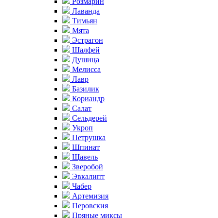
Розмарин
Лаванда
Тимьян
Мята
Эстрагон
Шалфей
Душица
Мелисса
Лавр
Базилик
Кориандр
Салат
Сельдерей
Укроп
Петрушка
Шпинат
Щавель
Зверобой
Эвкалипт
Чабер
Артемизия
Перовския
Пряные миксы