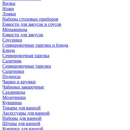
Вилки
Ножи
Ложки
Наборы столовых приборов
Емкости для закусок и соусов
Менажницы
Емкости для закусок
Соусники
Сервировочные тарелки и блюда
Блюда
Сервировочная тарелка
Салатник
Сервировочные тарелки
Салатники
Подносы
Чашки и кружки
Чайники заварочные
Сахарницы
Молочники
Кувшины
Товары для ванной
Аксессуары для ванной
Наборы для ванной
Шторы для ванной
Коврики для ванной