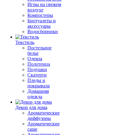
Игры на свежем
воздухе
Компостеры
Биотуалеты и
аксессуары
Водосборники
Текстиль
Постельное
белье
Одеяла
Полотенца
Подушки
Скатерти
Пледы и
покрывала
Домашняя
одежда
Декор для дома
Ароматические
диффузоры
Ароматические
саше
Ароматические