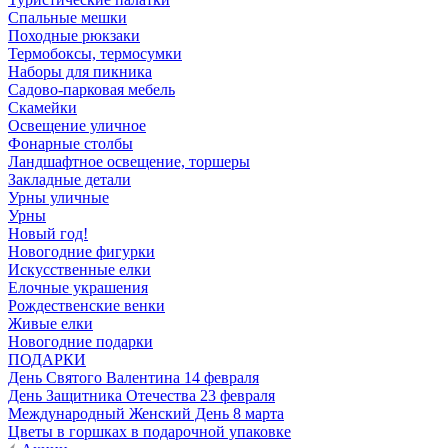
Спальные мешки
Походные рюкзаки
Термобоксы, термосумки
Наборы для пикника
Садово-парковая мебель
Скамейки
Освещение уличное
Фонарные столбы
Ландшафтное освещение, торшеры
Закладные детали
Урны уличные
Урны
Новый год!
Новогодние фигурки
Искусственные елки
Елочные украшения
Рождественские венки
Живые елки
Новогодние подарки
ПОДАРКИ
День Святого Валентина 14 февраля
День Защитника Отечества 23 февраля
Международный Женский День 8 марта
Цветы в горшках в подарочной упаковке