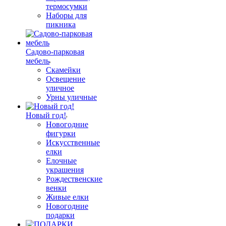
термосумки
Наборы для
пикника
Садово-парковая
мебель
Скамейки
Освещение
уличное
Урны уличные
Новый год!
Новогодние
фигурки
Искусственные
елки
Елочные
украшения
Рождественские
венки
Живые елки
Новогодние
подарки