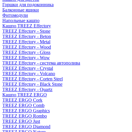
Горшки для подоконника
Балконные ящики
Фитомодули
Напольные кашпо
Кашпо TREEZ Effectory
TREEZ Effectory - Stone
TREEZ Effectory - Beton
TREEZ Effectory - Metal
TREEZ Effectory - Wood
TREEZ Effectory - Gloss
TREEZ Effectory - Wow
TREEZ Effectory - система автополива
TREEZ Effectory - Crystal
TREEZ Effectory - Volcano
TREEZ Effectory - Corten Steel
TREEZ Effectory - Black Stone
TREEZ Effectory - Quartz
Кашпо TREEZ ERGO
TREEZ ERGO Cork
TREEZ ERGO Comb
TREEZ ERGO Graphics
TREEZ ERGO Rombo
TREEZ ERGO Just
TREEZ ERGO Diamond
TREEZ ERGO Nature