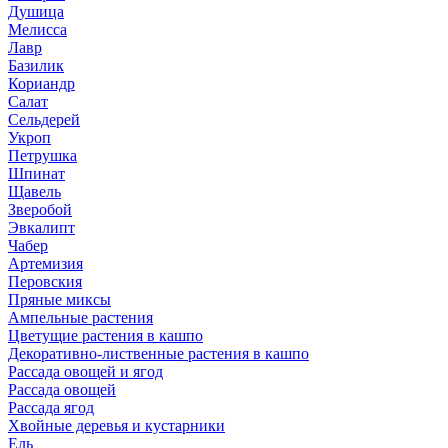
Душица
Мелисса
Лавр
Базилик
Кориандр
Салат
Сельдерей
Укроп
Петрушка
Шпинат
Щавель
Зверобой
Эвкалипт
Чабер
Артемизия
Перовския
Пряные миксы
Ампельные растения
Цветущие растения в кашпо
Декоративно-лиственные растения в кашпо
Рассада овощей и ягод
Рассада овощей
Рассада ягод
Хвойные деревья и кустарники
Ель