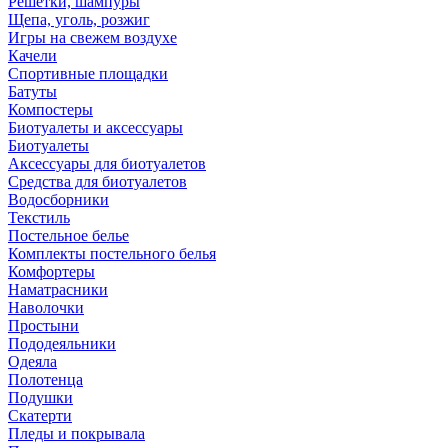
Решетки, шампуры
Щепа, уголь, розжиг
Игры на свежем воздухе
Качели
Спортивные площадки
Батуты
Компостеры
Биотуалеты и аксессуары
Биотуалеты
Аксессуары для биотуалетов
Средства для биотуалетов
Водосборники
Текстиль
Постельное белье
Комплекты постельного белья
Комфортеры
Наматрасники
Наволочки
Простыни
Пододеяльники
Одеяла
Полотенца
Подушки
Скатерти
Пледы и покрывала