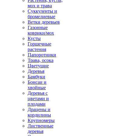
Растения, кусты,
мох и трава
Суккуленты и
бромелиевые
Ветки деревьев
Газонные
коврики/мох
Кусты
Горшечные
растения
Папоротники
Трава, осока
Цветущие
Деревья
Бамбуки
Бонсаи и
хвойные
Деревья с
цветами и
плодами
Драцены и
кордилины
Крупномеры
Лиственные
деревья