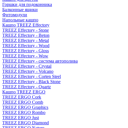
Горшки для подоконника
Балконные ящики
Фитомодули
Напольные кашпо
Кашпо TREEZ Effectory
TREEZ Effectory - Stone
TREEZ Effectory - Beton
TREEZ Effectory - Metal
TREEZ Effectory - Wood
TREEZ Effectory - Gloss
TREEZ Effectory - Wow
TREEZ Effectory - система автополива
TREEZ Effectory - Crystal
TREEZ Effectory - Volcano
TREEZ Effectory - Corten Steel
TREEZ Effectory - Black Stone
TREEZ Effectory - Quartz
Кашпо TREEZ ERGO
TREEZ ERGO Cork
TREEZ ERGO Comb
TREEZ ERGO Graphics
TREEZ ERGO Rombo
TREEZ ERGO Just
TREEZ ERGO Diamond
TREEZ ERGO Nature