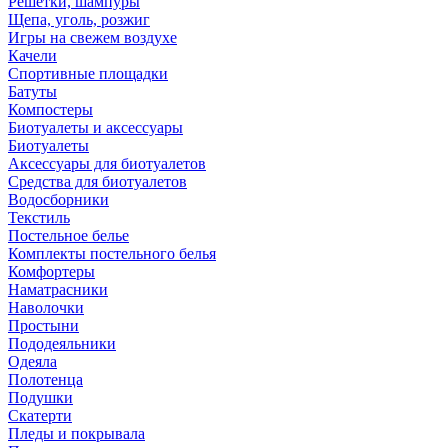
Решетки, шампуры
Щепа, уголь, розжиг
Игры на свежем воздухе
Качели
Спортивные площадки
Батуты
Компостеры
Биотуалеты и аксессуары
Биотуалеты
Аксессуары для биотуалетов
Средства для биотуалетов
Водосборники
Текстиль
Постельное белье
Комплекты постельного белья
Комфортеры
Наматрасники
Наволочки
Простыни
Пододеяльники
Одеяла
Полотенца
Подушки
Скатерти
Пледы и покрывала