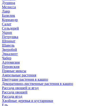
Душица
Мелисса
Лавр
Базилик
Кориандр
Салат
Сельдерей
Укроп
Петрушка
Шпинат
Щавель
Зверобой
Эвкалипт
Чабер
Артемизия
Перовския
Пряные миксы
Ампельные растения
Цветущие растения в кашпо
Декоративно-лиственные растения в кашпо
Рассада овощей и ягод
Рассада овощей
Рассада ягод
Хвойные деревья и кустарники
Ель