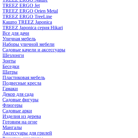
TREEZ ERGO Jet
TREEZ ERGO Orien Metal
TREEZ ERGO TreeLine
Кашпо TREEZ Japonica
TREEZ Japonica серия Hikari
Все для дачи
Уличная мебель
Наборы уличной мебели
Садовые качели и аксессуары
Шезлонги
Зонты
Беседки
Шатры
Пластиковая мебель
Подвесные кресла
Гамаки
Декор для сада
Садовые фигуры
Флюгеры
Садовые арки
Изделия из дерева
Готовим на огне
Мангалы
Аксессуары для грилей