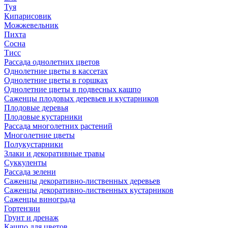
Туя
Кипарисовик
Можжевельник
Пихта
Сосна
Тисc
Рассада однолетних цветов
Однолетние цветы в кассетах
Однолетние цветы в горшках
Однолетние цветы в подвесных кашпо
Саженцы плодовых деревьев и кустарников
Плодовые деревья
Плодовые кустарники
Рассада многолетних растений
Многолетние цветы
Полукустарники
Злаки и декоративные травы
Суккуленты
Рассада зелени
Саженцы декоративно-лиственных деревьев
Саженцы декоративно-лиственных кустарников
Саженцы винограда
Гортензии
Грунт и дренаж
Кашпо для цветов