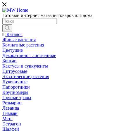
Готовый интернет-магазин товаров для дома
Каталог
Живые растения
Комнатные растения
Цветущие
Декоративно - лиственные
Бонсаи
Кактусы и суккуленты
Цитрусовые
Экзотические растения
Луковичные
Папоротники
Крупномеры
Пряные травы
Розмарин
Лаванда
Тимьян
Мята
Эстрагон
Шалфей