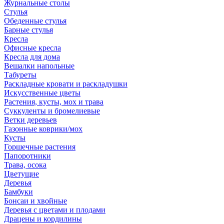
Журнальные столы
Стулья
Обеденные стулья
Барные стулья
Кресла
Офисные кресла
Кресла для дома
Вешалки напольные
Табуреты
Раскладные кровати и раскладушки
Искусственные цветы
Растения, кусты, мох и трава
Суккуленты и бромелиевые
Ветки деревьев
Газонные коврики/мох
Кусты
Горшечные растения
Папоротники
Трава, осока
Цветущие
Деревья
Бамбуки
Бонсаи и хвойные
Деревья с цветами и плодами
Драцены и кордилины